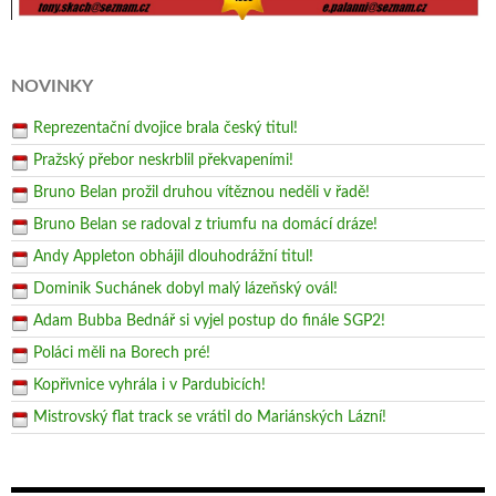
NOVINKY
Reprezentační dvojice brala český titul!
Pražský přebor neskrblil překvapeními!
Bruno Belan prožil druhou vítěznou neděli v řadě!
Bruno Belan se radoval z triumfu na domácí dráze!
Andy Appleton obhájil dlouhodrážní titul!
Dominik Suchánek dobyl malý lázeňský ovál!
Adam Bubba Bednář si vyjel postup do finále SGP2!
Poláci měli na Borech pré!
Kopřivnice vyhrála i v Pardubicích!
Mistrovský flat track se vrátil do Mariánských Lázní!