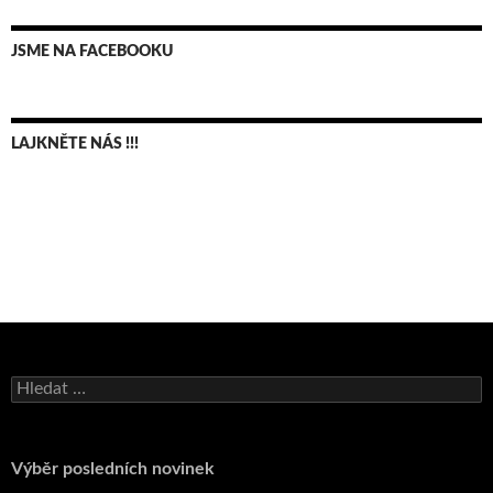
JSME NA FACEBOOKU
LAJKNĚTE NÁS !!!
Bruno Belan se radoval z triumfu na domácí dráze!
Vyhledávání
Andy Appleton obhájil dlouhodrážní titul!
Reprezentační dvojice brala český titul!
Pražský přebor neskrblil překvapeními!
Výběr posledních novinek
Bruno Belan prožil druhou vítěznou neděli v řadě!