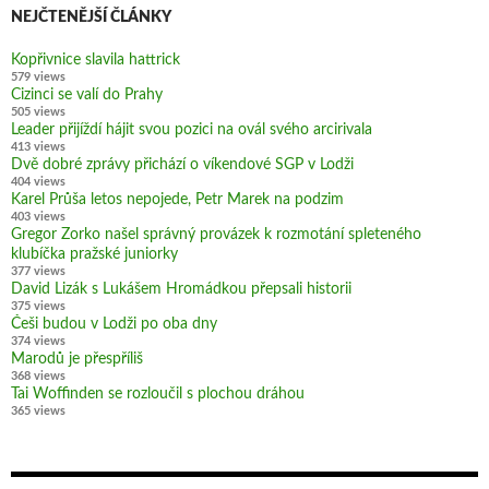
NEJČTENĚJŠÍ ČLÁNKY
Kopřivnice slavila hattrick
579 views
Cizinci se valí do Prahy
505 views
Leader přijíždí hájit svou pozici na ovál svého arcirivala
413 views
Dvě dobré zprávy přichází o víkendové SGP v Lodži
404 views
Karel Průša letos nepojede, Petr Marek na podzim
403 views
Gregor Zorko našel správný provázek k rozmotání spleteného
klubíčka pražské juniorky
377 views
David Lizák s Lukášem Hromádkou přepsali historii
375 views
Češi budou v Lodži po oba dny
374 views
Marodů je přespříliš
368 views
Tai Woffinden se rozloučil s plochou dráhou
365 views