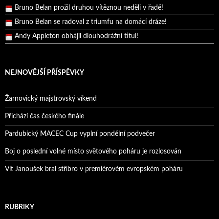
Bruno Belan se radoval z triumfu na domácí dráze!
Andy Appleton obhájil dlouhodrážní titul!
Reprezentační dvojice brala český titul!
NEJNOVĚJŠÍ PŘÍSPĚVKY
Žarnovický majstrovský víkend
Přichází čas českého finále
Pardubický MACEC Cup vyplní pondělní podvečer
Boj o poslední volné místo světového poháru je rozlosován
Vít Janoušek bral stříbro v premiérovém evropském poháru
RUBRIKY