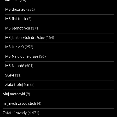
kalendář
(24)
MS družstev
(281)
MS flat track
(2)
MS Jednotlivců
(171)
MS juniorských družstev
(154)
MS Juniorů
(252)
MS Na dlouhé dráze
(367)
MS Na ledě
(501)
SGP4
(11)
Zlatá trofej žen
(5)
Můj motocykl
(9)
na jiných závodištích
(4)
Ostatní závody
(4 471)