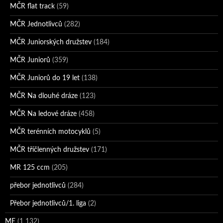
MČR flat track
(59)
MČR Jednotlivců
(282)
MČR Juniorských družstev
(184)
MČR Juniorů
(359)
MČR Juniorů do 19 let
(138)
MČR Na dlouhé dráze
(123)
MČR Na ledové dráze
(458)
MČR terénních motocyklů
(5)
MČR tříčlenných družstev
(171)
MR 125 ccm
(205)
přebor jednotlivců
(284)
Přebor jednotlivců/1. liga
(2)
ME
(1 132)