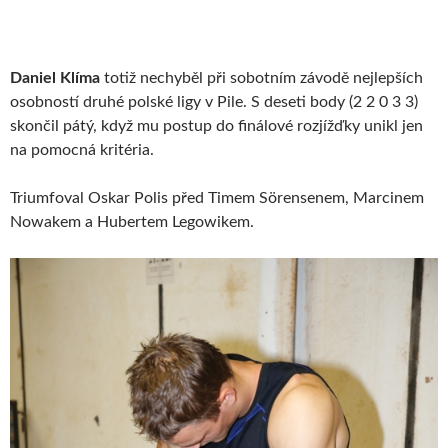
Daniel Klíma
totiž nechyběl při sobotním závodě nejlepších
osobností druhé polské ligy v Pile. S deseti body (2 2 0 3 3)
skončil pátý, když mu postup do finálové rozjížďky unikl jen
na pomocná kritéria.
Triumfoval Oskar Polis před Timem Sörensenem, Marcinem
Nowakem a Hubertem Legowikem.