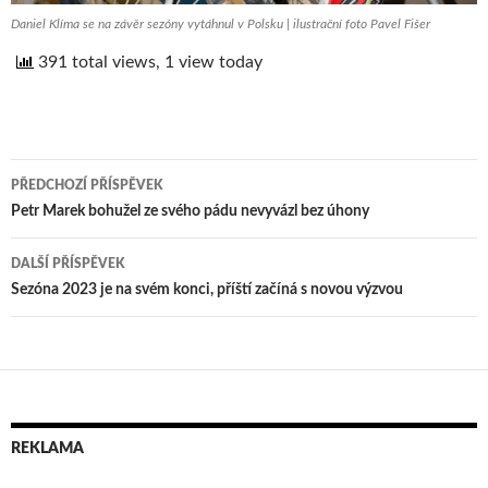
Daniel Klíma se na závěr sezóny vytáhnul v Polsku | ilustrační foto Pavel Fišer
391 total views, 1 view today
PŘEDCHOZÍ PŘÍSPĚVEK
Navigace
Petr Marek bohužel ze svého pádu nevyvázl bez úhony
pro
DALŠÍ PŘÍSPĚVEK
příspěvek
Sezóna 2023 je na svém konci, příští začíná s novou výzvou
REKLAMA