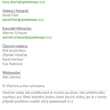
tony.skach@speedwaya-z.cz
Vedoucí fotograf:
Pavel Fišer
pavel.fiser@speedwaya-z.cz
Kancelář Německo:
Werner Schauer
werner.schauer@speedwaya-z.cz
Členové redakce:
Kiril Ianatchkov
Zdeněk Hrbáček
Karel Herman
Eva Palánová
Webmaster:
Aleš Zemina
© Všechna práva vyhrazena.
Faktické údaje zde publikované je možné používat i bez předchozího
souhlasu pro šíření dobrého jména české ploché dráhy, jen je v tomto
případě potřebné uvádět zdroj speedwayA-Z.cz