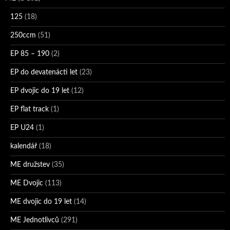
125
(18)
250ccm
(51)
EP 85 – 190
(2)
EP do devatenácti let
(23)
EP dvojic do 19 let
(12)
EP flat track
(1)
EP U24
(1)
kalendář
(18)
ME družstev
(35)
ME Dvojic
(113)
ME dvojic do 19 let
(14)
ME Jednotlivců
(291)