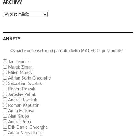
ARCHIVY
Archivy
ANKETY
Označte nejlepší trojici pardubického MACEC Cupu v pondělí:
Jan Jeníček
Marek Ziman
Milen Manev
Adrian Sorin Gheorghe
Sebastian Szostak
Robert Roszak
Jaroslav Petrák
Andrej Rozaljuk
Roman Kapustin
Anna Hajková
Alan Grupa
Andrei Popa
Erik Daniel Gheorghe
Adam Nejezchleba