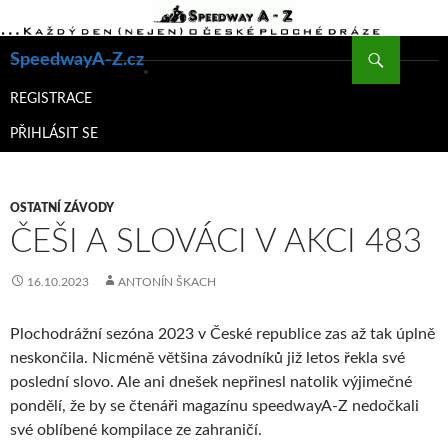
Hledat
SpeedwayA-Z.cz
PŘEJÍT
K
REGISTRACE
OBSAHU
PŘIHLÁSIT SE
WEBU
OSTATNÍ ZÁVODY
ČEŠI A SLOVÁCI V AKCI 483
16.10.2023
ANTONÍN ŠKACH
Plochodrážní sezóna 2023 v České republice zas až tak úplně
neskončila. Nicméně většina závodníků již letos řekla své
poslední slovo. Ale ani dnešek nepřinesl natolik výjimečné
pondělí, že by se čtenáři magazínu speedwayA-Z nedočkali
své oblíbené kompilace ze zahraničí.