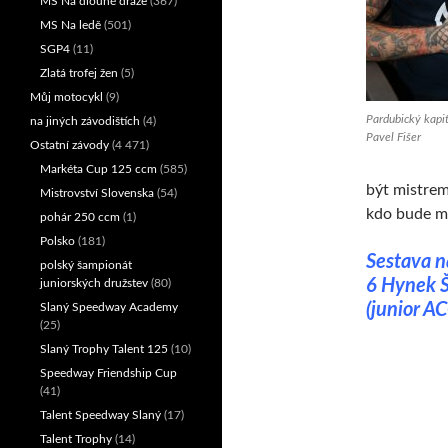
MS Na dlouhé dráze
(367)
MS Na ledě
(501)
SGP4
(11)
Zlatá trofej žen
(5)
Můj motocykl
(9)
Pardubický kapit
na jiných závodištích
(4)
Pavel Fišer
Ostatní závody
(4 471)
Markéta Cup 125 ccm
(585)
být mistrem
Mistrovství Slovenska
(54)
kdo bude mi
pohár 250 ccm
(1)
Polsko
(181)
Sestava n
polský šampionát
6 Hynek Š
juniorských družstev
(80)
(junior A
Slaný Speedway Academy
(25)
Slaný Trophy Talent 125
(10)
Speedway Friendship Cup
(41)
Talent Speedway Slaný
(17)
Talent Trophy
(14)