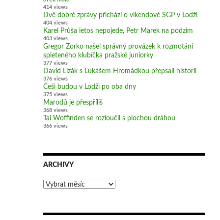
414 views
Dvě dobré zprávy přichází o víkendové SGP v Lodži
404 views
Karel Průša letos nepojede, Petr Marek na podzim
403 views
Gregor Zorko našel správný provázek k rozmotání
spleteného klubíčka pražské juniorky
377 views
David Lizák s Lukášem Hromádkou přepsali historii
376 views
Češi budou v Lodži po oba dny
375 views
Marodů je přespříliš
368 views
Tai Woffinden se rozloučil s plochou dráhou
366 views
ARCHIVY
Archivy