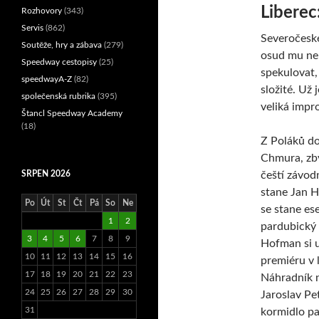
Liberec
Rozhovory
(343)
Servis
(862)
Severočeské
Soutěže, hry a zábava
(279)
osud mu nen
Speedway cestopisy
(25)
spekulovat,
speedwayA-Z
(82)
složité. Už 
společenská rubrika
(395)
veliká impr
Štancl Speedway Academy
(18)
Z Poláků do
Chmura, zby
SRPEN 2026
čeští závod
stane Jan H
Po
Út
St
Čt
Pá
So
Ne
se stane es
1
2
pardubický
3
4
5
6
7
8
9
Hofman si u
10
11
12
13
14
15
16
premiéru v 
17
18
19
20
21
22
23
Náhradník ne
24
25
26
27
28
29
30
Jaroslav Pe
31
kormidlo pa