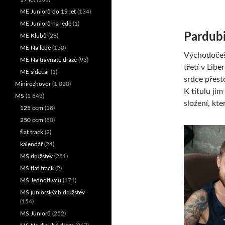
ME Juniorů do 19 let
(134)
ME Juniorů na ledě
(1)
Pardubi
ME Klubů
(26)
ME Na ledě
(130)
Východočeši
ME Na travnaté dráze
(93)
třetí v Lib
ME sidecar
(1)
srdce přesto
Minirozhovor
(1 020)
K titulu jim
MS
(1 843)
složení, kte
125 ccm
(18)
250 ccm
(50)
flat track
(2)
kalendář
(24)
MS družstev
(281)
MS flat track
(2)
MS Jednotlivců
(171)
MS juniorských družstev
(154)
MS Juniorů
(252)