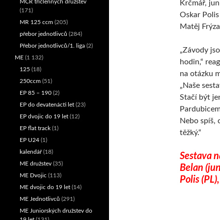
MČR tříčlenných družstev
Krčmář, jun
(171)
Oskar Polis
MR 125 ccm
(205)
Matěj Frýza
přebor jednotlivců
(284)
Přebor jednotlivců/1. liga
(2)
„Závody jso
ME
(1 132)
hodin,“ rea
125
(18)
na otázku m
250ccm
(51)
„Naše sesta
EP 85 – 190
(2)
Stačí být j
EP do devatenácti let
(23)
Pardubicemi
EP dvojic do 19 let
(12)
Nebo spíš, 
EP flat track
(1)
těžký.“
EP U24
(1)
kalendář
(18)
Sestava n
ME družstev
(35)
Belan (ju
ME Dvojic
(113)
Polis (PL)
ME dvojic do 19 let
(14)
ME Jednotlivců
(291)
ME Juniorských družstev do
19 let
(131)