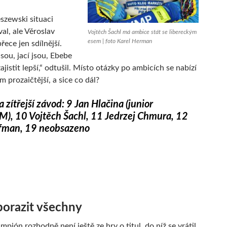
eszewski situaci
l, ale Věroslav
Vojtěch Šachl má ambice stát se libereckým
esem | foto Karel Herman
přece jen sdílnější.
sou, jací jsou, Ebebe
jistit lepší,“ odtušil. Místo otázky po ambicích se nabízí
 prozaičtější, a sice co dál?
 zítřejší závod: 9 Jan Hlačina (junior
, 10 Vojtěch Šachl, 11 Jedrzej Chmura, 12
fman, 19 neobsazeno
porazit všechny
mpión rozhodně není ještě ze hry o titul, do níž se vrátil