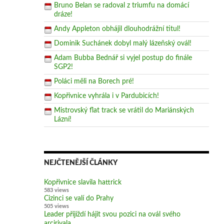
Bruno Belan se radoval z triumfu na domácí
dráze!
Andy Appleton obhájil dlouhodrážní titul!
Dominik Suchánek dobyl malý lázeňský ovál!
Adam Bubba Bednář si vyjel postup do finále
SGP2!
Poláci měli na Borech pré!
Kopřivnice vyhrála i v Pardubicích!
Mistrovský flat track se vrátil do Mariánských
Lázní!
NEJČTENĚJŠÍ ČLÁNKY
Kopřivnice slavila hattrick
583 views
Cizinci se valí do Prahy
505 views
Leader přijíždí hájit svou pozici na ovál svého
arcirivala