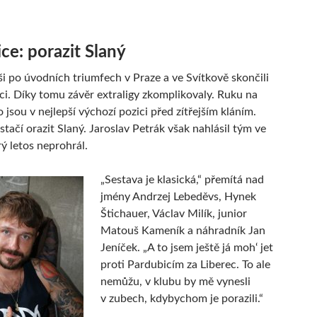
ce: porazit Slaný
 po úvodních triumfech v Praze a ve Svítkově skončili
erci. Díky tomu závěr extraligy zkomplikovaly. Ruku na
 jsou v nejlepší výchozí pozici před zítřejším kláním.
 stačí orazit Slaný. Jaroslav Petrák však nahlásil tým ve
rý letos neprohrál.
„Sestava je klasická,“ přemítá nad
jmény Andrzej Lebeděvs, Hynek
Štichauer, Václav Milík, junior
Matouš Kameník a náhradník Jan
Jeníček. „A to jsem ještě já moh‘ jet
proti Pardubicím za Liberec. To ale
nemůžu, v klubu by mě vynesli
v zubech, kdybychom je porazili.“