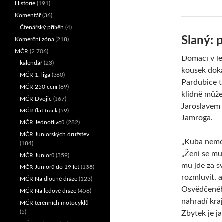
Historie
(191)
Komentář
(36)
Čtenářský příběh
(4)
Slaný: 
Komerční zóna
(218)
MČR
(2 706)
Domácí v le
kalendář
(23)
kousek doká
MČR 1. liga
(380)
Pardubice t
MČR 250 ccm
(89)
klidně může
MČR Dvojic
(167)
Jaroslavem 
MČR flat track
(59)
Jamroga.
MČR Jednotlivců
(282)
MČR Juniorských družstev
„Kuba nemoh
(184)
„Žení se m
MČR Juniorů
(359)
mu jde za s
MČR Juniorů do 19 let
(138)
rozmluvit, a
MČR Na dlouhé dráze
(123)
Osvědčenéh
MČR Na ledové dráze
(458)
nahradí kra
MČR terénních motocyklů
(5)
Zbytek je j