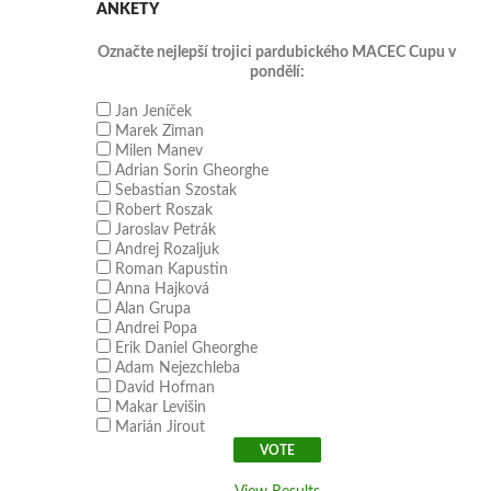
ANKETY
Označte nejlepší trojici pardubického MACEC Cupu v
pondělí:
Jan Jeníček
Marek Ziman
Milen Manev
Adrian Sorin Gheorghe
Sebastian Szostak
Robert Roszak
Jaroslav Petrák
Andrej Rozaljuk
Roman Kapustin
Anna Hajková
Alan Grupa
Andrei Popa
Erik Daniel Gheorghe
Adam Nejezchleba
David Hofman
Makar Levišin
Marián Jirout