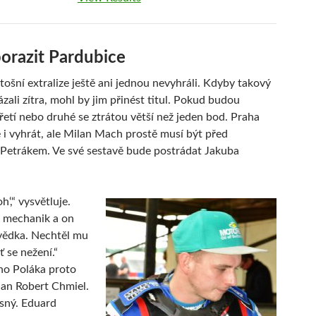
porazit Pardubice
tošní extralize ještě ani jednou nevyhráli. Kdyby takový
zali zítra, mohl by jim přinést titul. Pokud budou
řetí nebo druhé se ztrátou větší než jeden bod. Praha
 i vyhrát, ale Milan Mach prostě musí být před
Petrákem. Ve své sestavě bude postrádat Jakuba
‘,“ vysvětluje.
u mechanik a on
vědka. Nechtěl mu
ť se nežení.“
o Poláka proto
jan Robert Chmiel.
asný. Eduard