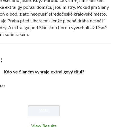
je všechno jasné. Když Pardubice v zítřejším slánském
ké extraligy porazí domácí, jsou mistry. Pokud jim Slaný
poň o bod, zlato neopustí středočeské královské město.
raje Praha před Libercem. Jenže plochá dráha nesnáší
ózy. A extraliga pod Slánskou horou vyvrcholí až těsně
ším soumrakem.
:
Kdo ve Slaném vyhraje extraligový titul?
ice
View Results