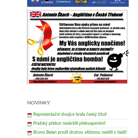
NOVINKY
Reprezentační dvojice brala český titul!
Pražský přebor neskrblil překvapeními!
Bruno Belan prožil druhou vítěznou neděli v řadě!