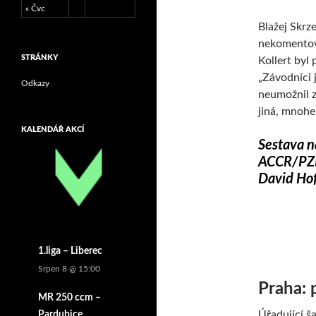
« Čvc
Blažej Skrz
nekomentova
STRÁNKY
Kollert byl 
„Závodníci j
Odkazy
neumožnil za
jiná, mnohem
KALENDÁŘ AKCÍ
Sestava na
ACCR/PZM)
David Ho
1.liga – Liberec
Srpen 8 @ 15:00
Praha: 
MR 250 ccm –
Úřadující ša
Pardubice