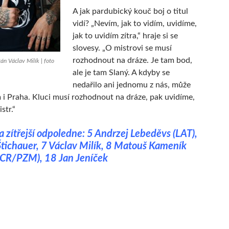
A jak pardubický kouč boj o titul
vidí? „Nevím, jak to vidím, uvidíme,
jak to uvidím zítra,“ hraje si se
slovesy. „O mistrovi se musí
rozhodnout na dráze. Je tam bod,
án Václav Milík | foto
ale je tam Slaný. A kdyby se
nedařilo ani jednomu z nás, může
 i Praha. Kluci musí rozhodnout na dráze, pak uvidíme,
str.“
a zítřejší odpoledne: 5 Andrzej Lebeděvs (LAT),
tichauer, 7 Václav Milík, 8 Matouš Kameník
CCR/PZM), 18 Jan Jeníček