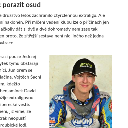
: porazit osud
 družstvo letos zachránilo čtyřčlennou extraligu. Ale
í nakloněn. Při mlčení vedení klubu lze o příčinách jen
 ačkoliv dát si dvě a dvě dohromady není zase tak
jen proto, že zítřejší sestava není nic jiného než jedna
ovizace.
razí pouze Jedrzej
tek týmu obstarají
níci. Juniorem se
lačina, Vojtěch Šachl
em, kdežto
 benjamínek David
žije extraligovou
liberecké vestě.
ní, již víme, že
trák neopustí
rdubické lodi.