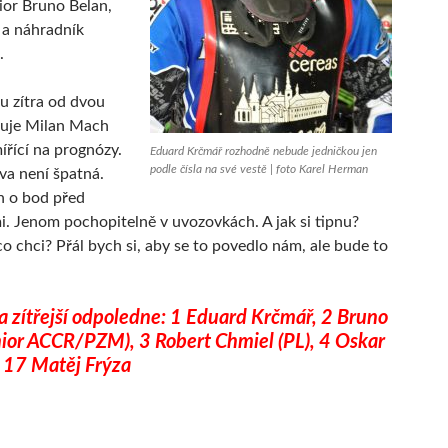
ior Bruno Belan,
 a náhradník
.
u zítra od dvou
guje Milan Mach
ířící na prognózy.
Eduard Krčmář rozhodně nebude jedničkou jen
podle čísla na své vestě | foto Karel Herman
va není špatná.
en o bod před
. Jenom pochopitelně v uvozovkách. A jak si tipnu?
co chci? Přál bych si, aby se to povedlo nám, ale bude to
a zítřejší odpoledne: 1 Eduard Krčmář, 2 Bruno
nior ACCR/PZM), 3 Robert Chmiel (PL), 4 Oskar
, 17 Matěj Frýza