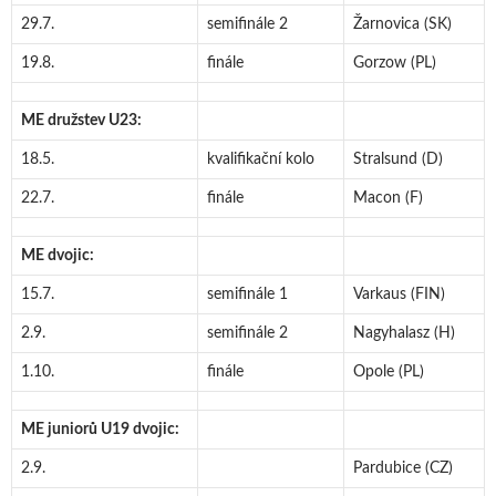
29.7.
semifinále 2
Žarnovica (SK)
19.8.
finále
Gorzow (PL)
ME družstev U23:
18.5.
kvalifikační kolo
Stralsund (D)
22.7.
finále
Macon (F)
ME dvojic:
15.7.
semifinále 1
Varkaus (FIN)
2.9.
semifinále 2
Nagyhalasz (H)
1.10.
finále
Opole (PL)
ME juniorů U19 dvojic:
2.9.
Pardubice (CZ)