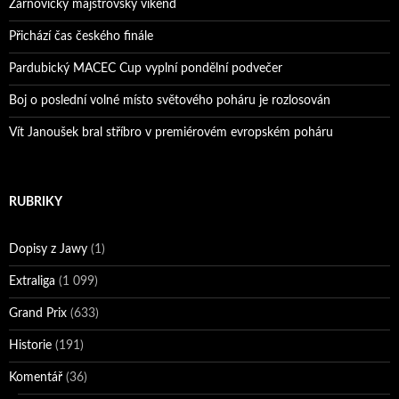
Žarnovický majstrovský víkend
Přichází čas českého finále
Pardubický MACEC Cup vyplní pondělní podvečer
Boj o poslední volné místo světového poháru je rozlosován
Vít Janoušek bral stříbro v premiérovém evropském poháru
RUBRIKY
Dopisy z Jawy
(1)
Extraliga
(1 099)
Grand Prix
(633)
Historie
(191)
Komentář
(36)