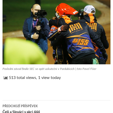
Poslední závod finále SEC se opět uskuteční v Pardubicích | foto Pavel Fišer
513 total views, 1 view today
PŘEDCHOZÍ PŘÍSPĚVEK
Češi a Slováci v akci 444