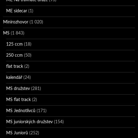
ME Na travnaté dráze
(93)
ME sidecar
(1)
Minirozhovor
(1 020)
MS
(1 843)
125 ccm
(18)
250 ccm
(50)
flat track
(2)
kalendář
(24)
MS družstev
(281)
MS flat track
(2)
MS Jednotlivců
(171)
MS juniorských družstev
(154)
MS Juniorů
(252)