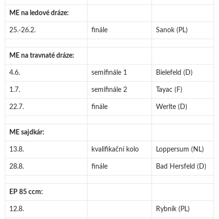
ME na ledové dráze:
25.-26.2.
finále
Sanok (PL)
ME na travnaté dráze:
4.6.
semifinále 1
Bielefeld (D)
1.7.
semifinále 2
Tayac (F)
22.7.
finále
Werlte (D)
ME sajdkár:
13.8.
kvalifikační kolo
Loppersum (NL)
28.8.
finále
Bad Hersfeld (D)
EP 85 ccm:
12.8.
Rybnik (PL)