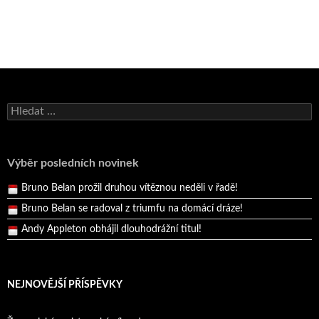
Bruno Belan se radoval z triumfu na domácí dráze!
Andy Appleton obhájil dlouhodrážní titul!
Vyhledávání
Reprezentační dvojice brala český titul!
Pražský přebor neskrblil překvapeními!
Výběr posledních novinek
Bruno Belan prožil druhou vítěznou neděli v řadě!
Bruno Belan se radoval z triumfu na domácí dráze!
Andy Appleton obhájil dlouhodrážní titul!
Reprezentační dvojice brala český titul!
NEJNOVĚJŠÍ PŘÍSPĚVKY