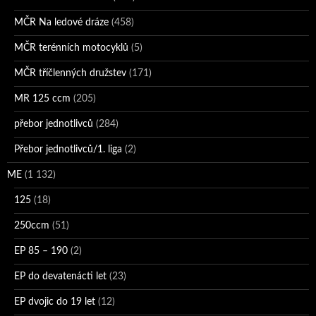
MČR Na ledové dráze
(458)
MČR terénních motocyklů
(5)
MČR tříčlenných družstev
(171)
MR 125 ccm
(205)
přebor jednotlivců
(284)
Přebor jednotlivců/1. liga
(2)
ME
(1 132)
125
(18)
250ccm
(51)
EP 85 – 190
(2)
EP do devatenácti let
(23)
EP dvojic do 19 let
(12)