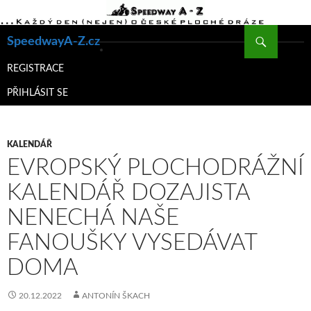
Hledat
SpeedwayA-Z.cz
PŘEJÍT
K
REGISTRACE
OBSAHU
PŘIHLÁSIT SE
WEBU
KALENDÁŘ
EVROPSKÝ PLOCHODRÁŽNÍ
KALENDÁŘ DOZAJISTA
NENECHÁ NAŠE
FANOUŠKY VYSEDÁVAT
DOMA
20.12.2022
ANTONÍN ŠKACH