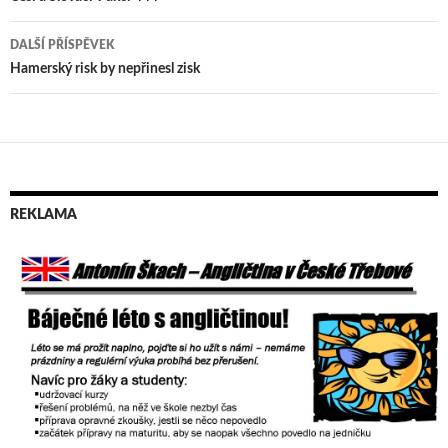
Navigace
pro
DALŠÍ PŘÍSPĚVEK
příspěvek
Hamerský risk by nepřinesl zisk
REKLAMA