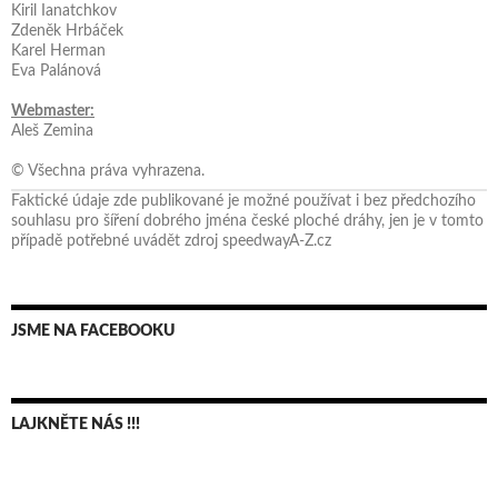
Kiril Ianatchkov
Zdeněk Hrbáček
Karel Herman
Eva Palánová
Webmaster:
Aleš Zemina
© Všechna práva vyhrazena.
Faktické údaje zde publikované je možné používat i bez předchozího
souhlasu pro šíření dobrého jména české ploché dráhy, jen je v tomto
případě potřebné uvádět zdroj speedwayA-Z.cz
JSME NA FACEBOOKU
LAJKNĚTE NÁS !!!