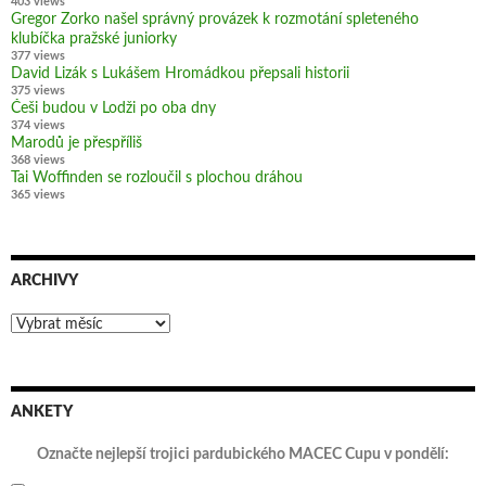
403 views
Gregor Zorko našel správný provázek k rozmotání spleteného
klubíčka pražské juniorky
377 views
David Lizák s Lukášem Hromádkou přepsali historii
375 views
Češi budou v Lodži po oba dny
374 views
Marodů je přespříliš
368 views
Tai Woffinden se rozloučil s plochou dráhou
365 views
ARCHIVY
Archivy
ANKETY
Označte nejlepší trojici pardubického MACEC Cupu v pondělí: