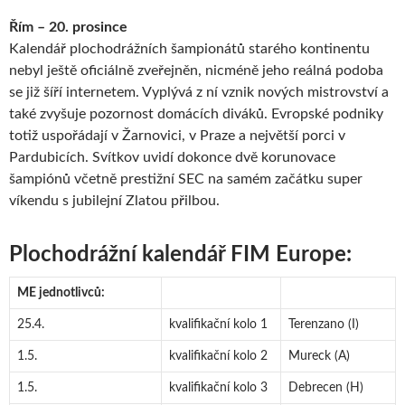
Řím – 20. prosince
Kalendář plochodrážních šampionátů starého kontinentu
nebyl ještě oficiálně zveřejněn, nicméně jeho reálná podoba
se již šíří internetem. Vyplývá z ní vznik nových mistrovství a
také zvyšuje pozornost domácích diváků. Evropské podniky
totiž uspořádají v Žarnovici, v Praze a největší porci v
Pardubicích. Svítkov uvidí dokonce dvě korunovace
šampiónů včetně prestižní SEC na samém začátku super
víkendu s jubilejní Zlatou přilbou.
Plochodrážní kalendář FIM Europe:
ME jednotlivců:
25.4.
kvalifikační kolo 1
Terenzano (I)
1.5.
kvalifikační kolo 2
Mureck (A)
1.5.
kvalifikační kolo 3
Debrecen (H)