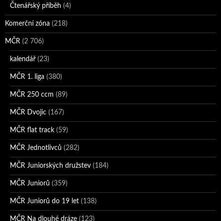
Čtenářský příběh
(4)
Komerční zóna
(218)
MČR
(2 706)
kalendář
(23)
MČR 1. liga
(380)
MČR 250 ccm
(89)
MČR Dvojic
(167)
MČR flat track
(59)
MČR Jednotlivců
(282)
MČR Juniorských družstev
(184)
MČR Juniorů
(359)
MČR Juniorů do 19 let
(138)
MČR Na dlouhé dráze
(123)