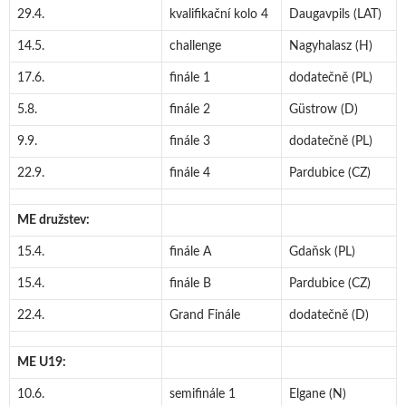
29.4.
kvalifikační kolo 4
Daugavpils (LAT)
14.5.
challenge
Nagyhalasz (H)
17.6.
finále 1
dodatečně (PL)
5.8.
finále 2
Güstrow (D)
9.9.
finále 3
dodatečně (PL)
22.9.
finále 4
Pardubice (CZ)
ME družstev:
15.4.
finále A
Gdaňsk (PL)
15.4.
finále B
Pardubice (CZ)
22.4.
Grand Finále
dodatečně (D)
ME U19:
10.6.
semifinále 1
Elgane (N)