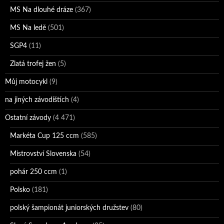
MS Na dlouhé dráze
(367)
MS Na ledě
(501)
SGP4
(11)
Zlatá trofej žen
(5)
Můj motocykl
(9)
na jiných závodištích
(4)
Ostatní závody
(4 471)
Markéta Cup 125 ccm
(585)
Mistrovství Slovenska
(54)
pohár 250 ccm
(1)
Polsko
(181)
polský šampionát juniorských družstev
(80)