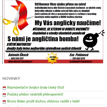
NOVINKY
Reprezentační dvojice brala český titul!
Pražský přebor neskrblil překvapeními!
Bruno Belan prožil druhou vítěznou neděli v řadě!