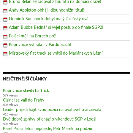
Bruno Belan se radoval z triumfu na domácí dráze!
Andy Appleton obhájil dlouhodrážní titul!
Dominik Suchánek dobyl malý lázeňský ovál!
Adam Bubba Bednář si vyjel postup do finále SGP2!
Poláci měli na Borech pré!
Kopřivnice vyhrála i v Pardubicích!
Mistrovský flat track se vrátil do Mariánských Lázní!
NEJČTENĚJŠÍ ČLÁNKY
Kopřivnice slavila hattrick
579 views
Cizinci se valí do Prahy
505 views
Leader přijíždí hájit svou pozici na ovál svého arcirivala
413 views
Dvě dobré zprávy přichází o víkendové SGP v Lodži
404 views
Karel Průša letos nepojede, Petr Marek na podzim