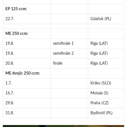
EP 125 ccm:
22.7.
Gdaňsk (PL)
ME 250 ccm:
19.8.
semifinále 1
Riga (LAT)
19.8.
semifinále 2
Riga (LAT)
20.8.
finále
Riga (LAT)
ME dvojic 250 ccm:
1.7.
Krško (SLO)
16.7.
Motala (S)
29.8.
Praha (CZ)
31.8.
Bydhošť (PL)