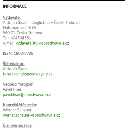
INFORMACE
Vydavatel:
Antonín Škach - Angličtina v České Třebové
Habrmanova 1895
560 02 Česká Třebová
Tel.: 604534551
e-mail:
vydavatelstvi@speedwaya-z.cz
ISSN: 1802-9728
Šéfredaktor:
Antonín Škach
tony.skach@speedwaya-z.cz
Vedoucí fotograf:
Pavel Fišer
pavel.fiser@speedwaya-z.cz
Kancelář Německo:
Werner Schauer
werner.schauer@speedwaya-z.cz
Členové redakce: