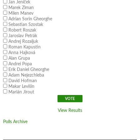
Jan Jeníček
Marek Ziman
Milen Manev
Adrian Sorin Gheorghe
Sebastian Szostak
Robert Roszak
Jaroslav Petrák
Andrej Rozaljuk
Roman Kapustin
Anna Hajková
Alan Grupa
Andrei Popa
Erik Daniel Gheorghe
Adam Nejezchleba
David Hofman
Makar Levišin
Marián Jirout
View Results
Polls Archive