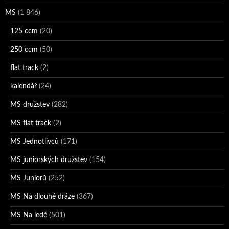
MS
(1 846)
125 ccm
(20)
250 ccm
(50)
flat track
(2)
kalendář
(24)
MS družstev
(282)
MS flat track
(2)
MS Jednotlivců
(171)
MS juniorských družstev
(154)
MS Juniorů
(252)
MS Na dlouhé dráze
(367)
MS Na ledě
(501)