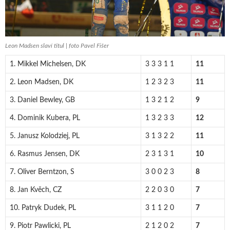
Leon Madsen slaví titul | foto Pavel Fišer
1. Mikkel Michelsen, DK
3 3 3 1 1
11
2. Leon Madsen, DK
1 2 3 2 3
11
3. Daniel Bewley, GB
1 3 2 1 2
9
4. Dominik Kubera, PL
1 3 2 3 3
12
5. Janusz Kolodziej, PL
3 1 3 2 2
11
6. Rasmus Jensen, DK
2 3 1 3 1
10
7. Oliver Berntzon, S
3 0 0 2 3
8
8. Jan Kvěch, CZ
2 2 0 3 0
7
10. Patryk Dudek, PL
3 1 1 2 0
7
9. Piotr Pawlicki, PL
2 1 2 0 2
7