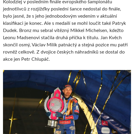
Kolodziej v posledním finále evropského šampionátu
jednotlivců z rozjížďky poslední šance nedostal do finále,
bylo jasné, že s jeho jednobodovým vedením v aktuální
klasifikaci je konec. Ale s medailí se mohl loučit také Patryk
Dudek. Bronz mu sebral vítězný Mikkel Michelsen, kdežto
Leonu Madsenovi stačila druhá příčka k titulu. Jan Kvěch
skončil osmý, Václav Milík patnáctý a stejná pozice mu patří
rovněž celkově. Z dvojice českých náhradníků se dostal do
akce jen Petr Chlupáč.