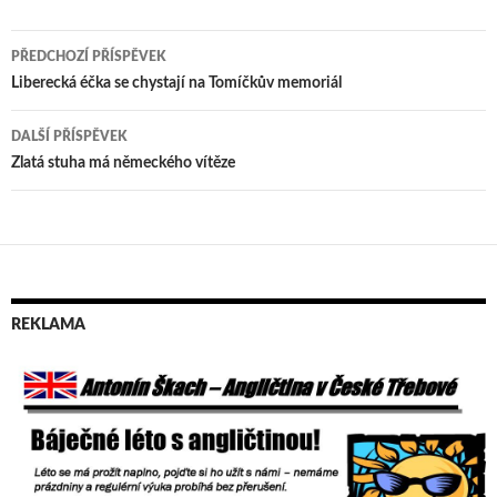
PŘEDCHOZÍ PŘÍSPĚVEK
Navigace
Liberecká éčka se chystají na Tomíčkův memoriál
pro
DALŠÍ PŘÍSPĚVEK
příspěvek
Zlatá stuha má německého vítěze
REKLAMA