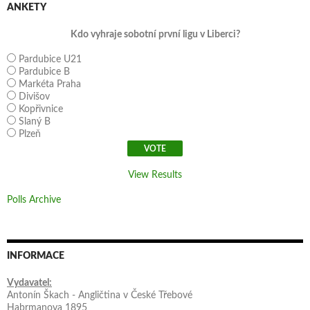
ANKETY
Kdo vyhraje sobotní první ligu v Liberci?
Pardubice U21
Pardubice B
Markéta Praha
Divišov
Kopřivnice
Slaný B
Plzeň
View Results
Polls Archive
INFORMACE
Vydavatel:
Antonín Škach - Angličtina v České Třebové
Habrmanova 1895