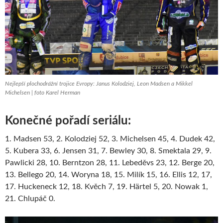
Nejlepší plochodrážní trojice Evropy: Janus Kolodziej, Leon Madsen a Mikkel
Michelsen | foto Karel Herman
Konečné pořadí seriálu:
1. Madsen 53, 2. Kolodziej 52, 3. Michelsen 45, 4. Dudek 42,
5. Kubera 33, 6. Jensen 31, 7. Bewley 30, 8. Smektala 29, 9.
Pawlicki 28, 10. Berntzon 28, 11. Lebeděvs 23, 12. Berge 20,
13. Bellego 20, 14. Woryna 18, 15. Milík 15, 16. Ellis 12, 17,
17. Huckeneck 12, 18. Kvěch 7, 19. Härtel 5, 20. Nowak 1,
21. Chlupáč 0.