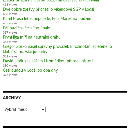
Leader přijíždí hájit svou pozici na ovál svého arcirivala
418 views
Dvě dobré zprávy přichází o víkendové SGP v Lodži
408 views
Karel Průša letos nepojede, Petr Marek na podzim
405 views
Přichází čas českého finále
387 views
První liga míří na neutrální dráhu
386 views
Gregor Zorko našel správný provázek k rozmotání spleteného
klubíčka pražské juniorky
381 views
David Lizák s Lukášem Hromádkou přepsali historii
380 views
Češi budou v Lodži po oba dny
377 views
ARCHIVY
Archivy