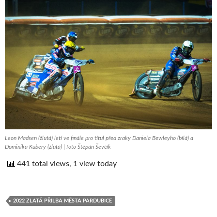
Leon Madsen (žlutá) letí ve finále pro titul před zraky Daniela Bewleyho (bílá) a
Dominika Kubery (žlutá) | foto Štěpán Ševčík
441 total views, 1 view today
2022 ZLATÁ PŘILBA MĚSTA PARDUBICE