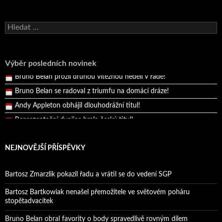
Bruno Belan se radoval z triumfu na domácí dráze!
Andy Appleton obhájil dlouhodrážní titul!
Vyhledávání
Reprezentační dvojice brala český titul!
Pražský přebor neskrblil překvapeními!
Výběr posledních novinek
Bruno Belan prožil druhou vítěznou neděli v řadě!
Bruno Belan se radoval z triumfu na domácí dráze!
Andy Appleton obhájil dlouhodrážní titul!
Reprezentační dvojice brala český titul!
NEJNOVĚJŠÍ PŘÍSPĚVKY
Bartosz Zmarzlik pokazil řadu a vrátil se do vedení SGP
Bartosz Bartkowiak nenašel přemožitele ve světovém poháru
stopětadvacítek
Bruno Belan obral favority o body spravedlivě rovným dílem