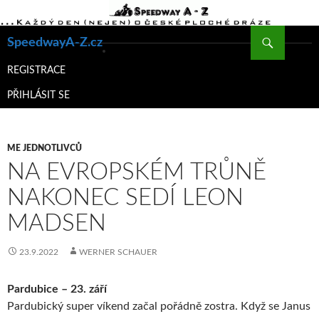
Hledat
SpeedwayA-Z.cz
PŘEJÍT
K
REGISTRACE
OBSAHU
PŘIHLÁSIT SE
WEBU
ME JEDNOTLIVCŮ
NA EVROPSKÉM TRŮNĚ
NAKONEC SEDÍ LEON
MADSEN
23.9.2022
WERNER SCHAUER
Pardubice – 23. září
Pardubický super víkend začal pořádně zostra. Když se Janus