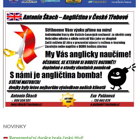
NOVINKY
Reprezentační dvojice brala český titul!