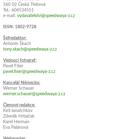
560 02 Česká Třebová
Tel.: 604534551
e-mail:
vydavatelstvi@speedwaya-z.cz
ISSN: 1802-9728
Šéfredaktor:
Antonín Škach
tony.skach@speedwaya-z.cz
Vedoucí fotograf:
Pavel Fišer
pavel.fiser@speedwaya-z.cz
Kancelář Německo:
Werner Schauer
werner.schauer@speedwaya-z.cz
Členové redakce:
Kiril Ianatchkov
Zdeněk Hrbáček
Karel Herman
Eva Palánová
Webmaster: