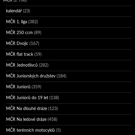
MČR
(2 708)
kalendář
(23)
MČR 1. liga
(382)
MČR 250 ccm
(89)
MČR Dvojic
(167)
MČR flat track
(59)
MČR Jednotlivců
(282)
MČR Juniorských družstev
(184)
MČR Juniorů
(359)
MČR Juniorů do 19 let
(138)
MČR Na dlouhé dráze
(123)
MČR Na ledové dráze
(458)
MČR terénních motocyklů
(5)