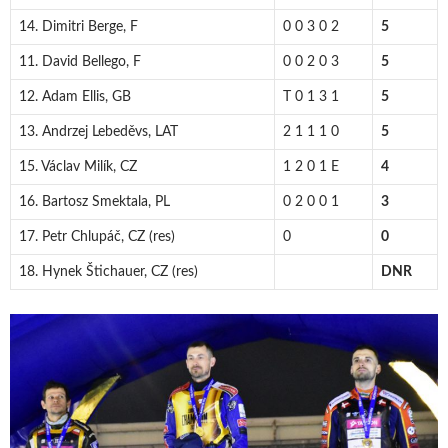
14. Dimitri Berge, F
0 0 3 0 2
5
11. David Bellego, F
0 0 2 0 3
5
12. Adam Ellis, GB
T 0 1 3 1
5
13. Andrzej Lebeděvs, LAT
2 1 1 1 0
5
15. Václav Milík, CZ
1 2 0 1 E
4
16. Bartosz Smektala, PL
0 2 0 0 1
3
17. Petr Chlupáč, CZ (res)
0
0
18. Hynek Štichauer, CZ (res)
DNR