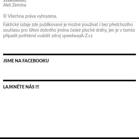
Aleš Zemina
© Všechna práva vyhrazena.
Faktické údaje zde publikované je možné používat i bez předchozího
souhlasu pro šíření dobrého jména české ploché dráhy, jen je v tomto
případě potřebné uvádět zdroj speedwayA-Z.cz
JSME NA FACEBOOKU
LAJKNĚTE NÁS !!!