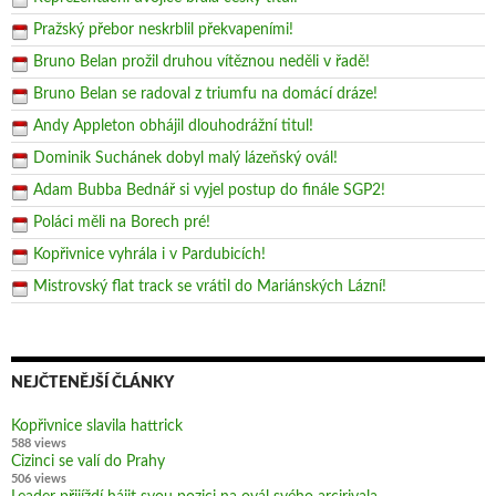
Pražský přebor neskrblil překvapeními!
Bruno Belan prožil druhou vítěznou neděli v řadě!
Bruno Belan se radoval z triumfu na domácí dráze!
Andy Appleton obhájil dlouhodrážní titul!
Dominik Suchánek dobyl malý lázeňský ovál!
Adam Bubba Bednář si vyjel postup do finále SGP2!
Poláci měli na Borech pré!
Kopřivnice vyhrála i v Pardubicích!
Mistrovský flat track se vrátil do Mariánských Lázní!
NEJČTENĚJŠÍ ČLÁNKY
Kopřivnice slavila hattrick
588 views
Cizinci se valí do Prahy
506 views