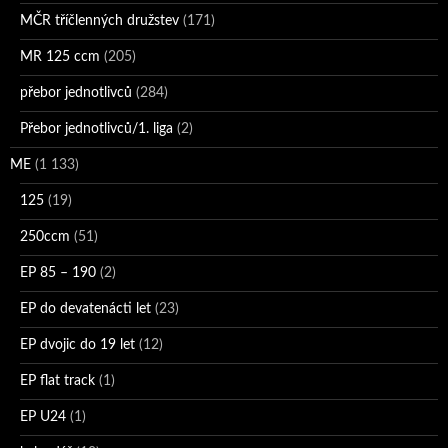
MČR tříčlenných družstev
(171)
MR 125 ccm
(205)
přebor jednotlivců
(284)
Přebor jednotlivců/1. liga
(2)
ME
(1 133)
125
(19)
250ccm
(51)
EP 85 – 190
(2)
EP do devatenácti let
(23)
EP dvojic do 19 let
(12)
EP flat track
(1)
EP U24
(1)