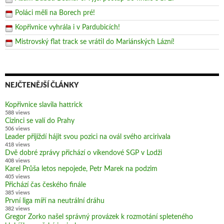
Poláci měli na Borech pré!
Kopřivnice vyhrála i v Pardubicích!
Mistrovský flat track se vrátil do Mariánských Lázní!
NEJČTENĚJŠÍ ČLÁNKY
Kopřivnice slavila hattrick
588 views
Cizinci se valí do Prahy
506 views
Leader přijíždí hájit svou pozici na ovál svého arcirivala
418 views
Dvě dobré zprávy přichází o víkendové SGP v Lodži
408 views
Karel Průša letos nepojede, Petr Marek na podzim
405 views
Přichází čas českého finále
385 views
První liga míří na neutrální dráhu
382 views
Gregor Zorko našel správný provázek k rozmotání spleteného