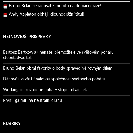
Bruno Belan se radoval z triumfu na domácí dráze!
Andy Appleton obhájil dlouhodrážní titul!
Reprezentační dvojice brala český titul!
NEJNOVĚJŠÍ PŘÍSPĚVKY
Bartosz Bartkowiak nenašel přemožitele ve světovém poháru
stopětadvacítek
Bruno Belan obral favority o body spravedlivě rovným dílem
Dánové uzavřeli finálovou společnost světového poháru
Workington rozhodne poháry stopětadvacítek
První liga míří na neutrální dráhu
RUBRIKY