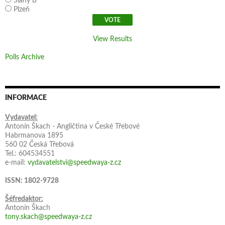
Slaný B
Plzeň
View Results
Polls Archive
INFORMACE
Vydavatel:
Antonín Škach - Angličtina v České Třebové
Habrmanova 1895
560 02 Česká Třebová
Tel.: 604534551
e-mail:
vydavatelstvi@speedwaya-z.cz
ISSN: 1802-9728
Šéfredaktor:
Antonín Škach
tony.skach@speedwaya-z.cz