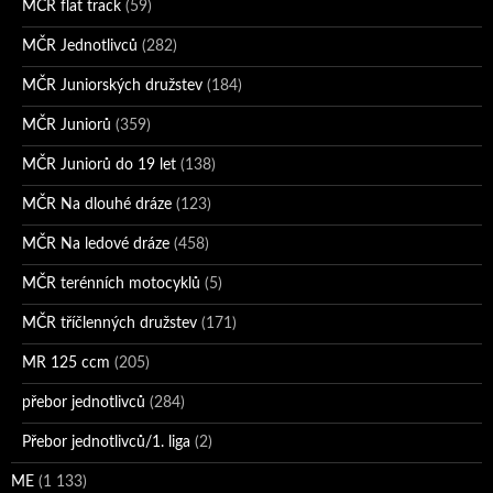
MČR flat track
(59)
MČR Jednotlivců
(282)
MČR Juniorských družstev
(184)
MČR Juniorů
(359)
MČR Juniorů do 19 let
(138)
MČR Na dlouhé dráze
(123)
MČR Na ledové dráze
(458)
MČR terénních motocyklů
(5)
MČR tříčlenných družstev
(171)
MR 125 ccm
(205)
přebor jednotlivců
(284)
Přebor jednotlivců/1. liga
(2)
ME
(1 133)