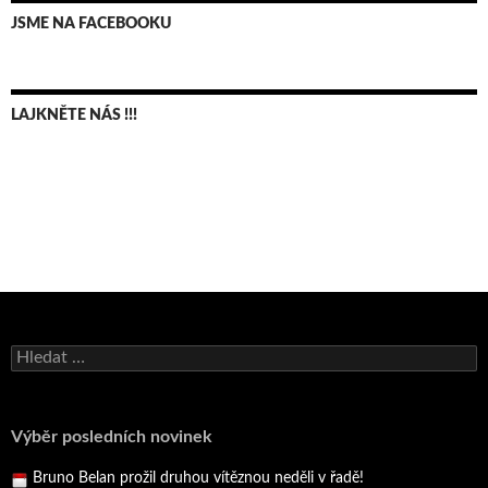
JSME NA FACEBOOKU
LAJKNĚTE NÁS !!!
Bruno Belan se radoval z triumfu na domácí dráze!
Vyhledávání
Andy Appleton obhájil dlouhodrážní titul!
Reprezentační dvojice brala český titul!
Pražský přebor neskrblil překvapeními!
Výběr posledních novinek
Bruno Belan prožil druhou vítěznou neděli v řadě!