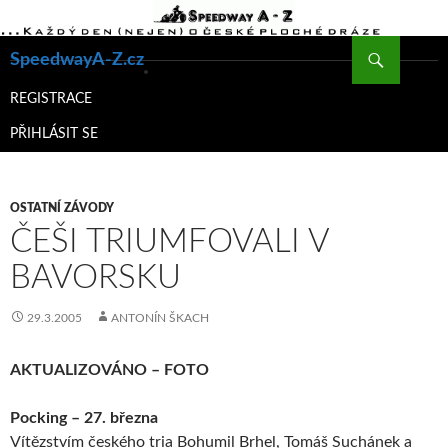
Hledat
SpeedwayA-Z.cz
PŘEJÍT
K
REGISTRACE
OBSAHU
PŘIHLÁSIT SE
WEBU
OSTATNÍ ZÁVODY
ČEŠI TRIUMFOVALI V
BAVORSKU
29.3.2005
ANTONÍN ŠKACH
AKTUALIZOVÁNO – FOTO
Pocking – 27. března
Vítězstvím českého tria Bohumil Brhel, Tomáš Suchánek a