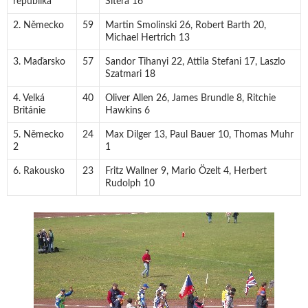
republika
Šitera 16
2. Německo
59
Martin Smolinski 26, Robert Barth 20,
Michael Hertrich 13
3. Maďarsko
57
Sandor Tihanyi 22, Attila Stefani 17, Laszlo
Szatmari 18
4. Velká
40
Oliver Allen 26, James Brundle 8, Ritchie
Británie
Hawkins 6
5. Německo
24
Max Dilger 13, Paul Bauer 10, Thomas Muhr
2
1
6. Rakousko
23
Fritz Wallner 9, Mario Özelt 4, Herbert
Rudolph 10