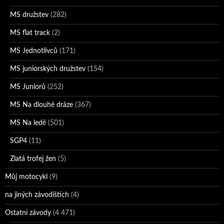
MS družstev
(282)
MS flat track
(2)
MS Jednotlivců
(171)
MS juniorských družstev
(154)
MS Juniorů
(252)
MS Na dlouhé dráze
(367)
MS Na ledě
(501)
SGP4
(11)
Zlatá trofej žen
(5)
Můj motocykl
(9)
na jiných závodištích
(4)
Ostatní závody
(4 471)