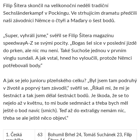
Filip Šitera skončil na velikonoční neděli tradiční
Sechsländerkampf v Pockingu. Ve strhujícím dramatu předčili
naši závodníci Němce o čtyři a Maďary o šest bodů.
„Super, vyhráli jsme,“ svěřil se Filip Šitera magazínu
speedwayA-Z se svými pocity. „Bogas šel sice v poslední jízdě
do prken, ale nic mu není. Také Suchoše jednou v prvním
vinglu sundali. A jak vstal, hned ho vyloučili, protože Němci
potřebovali body.“
A jak se jelo junioru plzeňského celku? „Byl jsem tam podruhý
v životě a poprvý tam závodil,“ svěřil se. „Říkali mi, že mi je
šestnáct a tak jsem dělal šestnáct bodů. Je škoda, že se to
nejelo až v květnu, to mi bude sedmnáct a třeba bych měl
ještě o bod navíc (smích). Teď až do extraligy nemám nic,
třeba se ale ještě něco objeví.“
1. Česká
63
Bohumil Brhel 24, Tomáš Suchánek 23, Filip