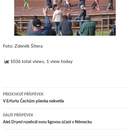
Foto: Zdeněk Šitera
1036 total views, 1 view today
PŘEDCHOZÍ PŘÍSPĚVEK
Navigace
V Erfurtu Čechům pšenka nekvetla
pro
DALŠÍ PŘÍSPĚVEK
příspěvek
Aleš Dryml rozehrál svou ligovou účast v Německu