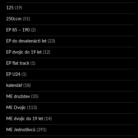
125
(19)
250ccm
(51)
EP 85 – 190
(2)
EP do devatenácti let
(23)
EP dvojic do 19 let
(12)
EP flat track
(1)
EP U24
(1)
kalendář
(18)
ME družstev
(35)
ME Dvojic
(113)
ME dvojic do 19 let
(14)
ME Jednotlivců
(291)