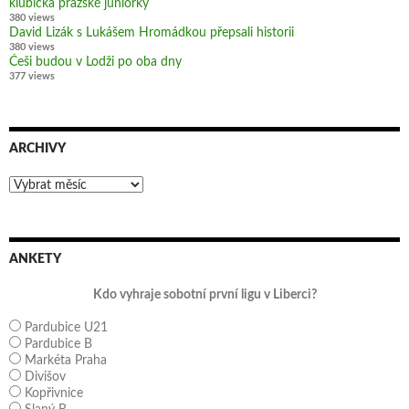
klubíčka pražské juniorky
380 views
David Lizák s Lukášem Hromádkou přepsali historii
380 views
Češi budou v Lodži po oba dny
377 views
ARCHIVY
Archivy
ANKETY
Kdo vyhraje sobotní první ligu v Liberci?
Pardubice U21
Pardubice B
Markéta Praha
Divišov
Kopřivnice