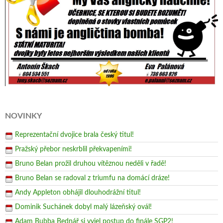
NOVINKY
Reprezentační dvojice brala český titul!
Pražský přebor neskrblil překvapeními!
Bruno Belan prožil druhou vítěznou neděli v řadě!
Bruno Belan se radoval z triumfu na domácí dráze!
Andy Appleton obhájil dlouhodrážní titul!
Dominik Suchánek dobyl malý lázeňský ovál!
Adam Bubba Bednář si vyjel postup do finále SGP2!