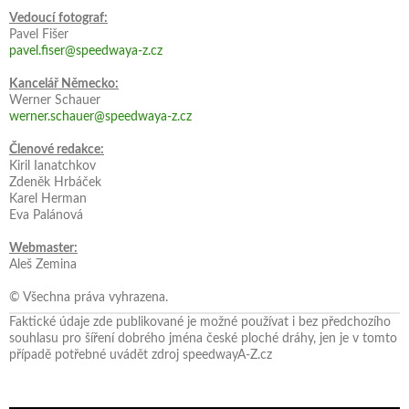
Vedoucí fotograf:
Pavel Fišer
pavel.fiser@speedwaya-z.cz
Kancelář Německo:
Werner Schauer
werner.schauer@speedwaya-z.cz
Členové redakce:
Kiril Ianatchkov
Zdeněk Hrbáček
Karel Herman
Eva Palánová
Webmaster:
Aleš Zemina
© Všechna práva vyhrazena.
Faktické údaje zde publikované je možné používat i bez předchozího
souhlasu pro šíření dobrého jména české ploché dráhy, jen je v tomto
případě potřebné uvádět zdroj speedwayA-Z.cz