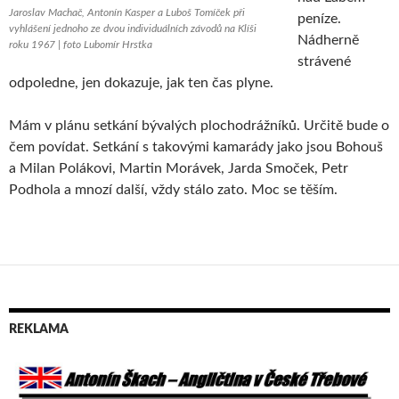
Jaroslav Machač, Antonín Kasper a Luboš Tomíček při
peníze.
vyhlášení jednoho ze dvou individuálních závodů na Klíši
Nádherně
roku 1967 | foto Lubomír Hrstka
strávené
odpoledne, jen dokazuje, jak ten čas plyne.
Mám v plánu setkání bývalých plochodrážníků. Určitě bude o
čem povídat. Setkání s takovými kamarády jako jsou Bohouš
a Milan Polákovi, Martin Morávek, Jarda Smoček, Petr
Podhola a mnozí další, vždy stálo zato. Moc se těším.
REKLAMA