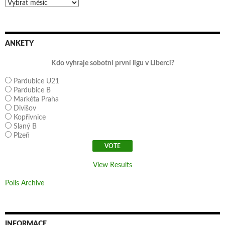
Archivy
ANKETY
Kdo vyhraje sobotní první ligu v Liberci?
Pardubice U21
Pardubice B
Markéta Praha
Divišov
Kopřivnice
Slaný B
Plzeň
View Results
Polls Archive
INFORMACE