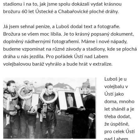
stadionu i na to, jak jsme spolu dokázali vydat krásnou
brožuru 60 let Ústecké a Chabařovické ploché dráhy.
Já jsem sehnal peníze, a Luboš dodal text a fotografie.
Brožura se všem moc líbila. Je to krásný popsaný dokument,
doplněný nádhernými fotografiemi. Máme i nové nápady,
budeme vzpomínat na různé závody a stadiony, kde se plochá
dráha u nás jezdila. Pro pořádek Ústí nad Labem
volejbalovou baráž vyhrálo a bude hrát v extralize.
Luboš je u
volejbalu v
Ústí jako
doma, mnoho
let sháněl a je
třeba dodat,
že úspěšně,
pro celek Ústí
nad Labem