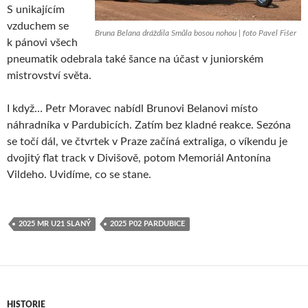
S unikajícím
vzduchem se
Bruna Belana dráždila Smůla bosou nohou | foto Pavel Fišer
k pánovi všech
pneumatik odebrala také šance na účast v juniorském
mistrovství světa.
I když… Petr Moravec nabídl Brunovi Belanovi místo
náhradníka v Pardubicích. Zatím bez kladné reakce. Sezóna
se točí dál, ve čtvrtek v Praze začíná extraliga, o víkendu je
dvojitý flat track v Divišově, potom Memoriál Antonína
Vildeho. Uvidíme, co se stane.
2025 MR U21 SLANÝ
2025 P02 PARDUBICE
HISTORIE