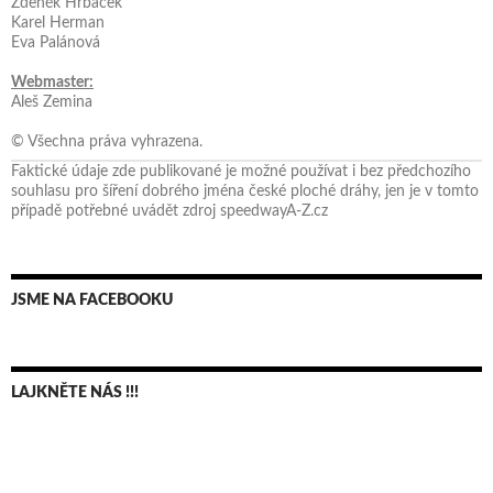
Zdeněk Hrbáček
Karel Herman
Eva Palánová
Webmaster:
Aleš Zemina
© Všechna práva vyhrazena.
Faktické údaje zde publikované je možné používat i bez předchozího
souhlasu pro šíření dobrého jména české ploché dráhy, jen je v tomto
případě potřebné uvádět zdroj speedwayA-Z.cz
JSME NA FACEBOOKU
LAJKNĚTE NÁS !!!