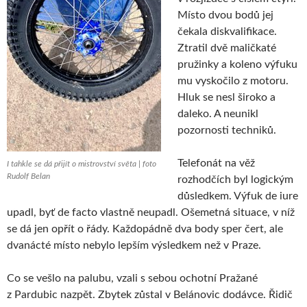
Místo dvou bodů jej
čekala diskvalifikace.
Ztratil dvě maličkaté
pružinky a koleno výfuku
mu vyskočilo z motoru.
Hluk se nesl široko a
daleko. A neunikl
pozornosti techniků.
Telefonát na věž
I tahkle se dá přijít o mistrovství světa | foto
Rudolf Belan
rozhodčích byl logickým
důsledkem. Výfuk de iure
upadl, byť de facto vlastně neupadl. Ošemetná situace, v níž
se dá jen opřít o řády. Každopádně dva body sper čert, ale
dvanácté místo nebylo lepším výsledkem než v Praze.
Co se vešlo na palubu, vzali s sebou ochotní Pražané
z Pardubic nazpět. Zbytek zůstal v Belánovic dodávce. Řidič