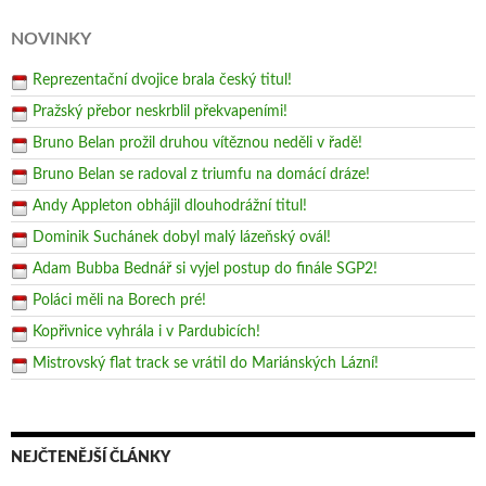
NOVINKY
Reprezentační dvojice brala český titul!
Pražský přebor neskrblil překvapeními!
Bruno Belan prožil druhou vítěznou neděli v řadě!
Bruno Belan se radoval z triumfu na domácí dráze!
Andy Appleton obhájil dlouhodrážní titul!
Dominik Suchánek dobyl malý lázeňský ovál!
Adam Bubba Bednář si vyjel postup do finále SGP2!
Poláci měli na Borech pré!
Kopřivnice vyhrála i v Pardubicích!
Mistrovský flat track se vrátil do Mariánských Lázní!
NEJČTENĚJŠÍ ČLÁNKY