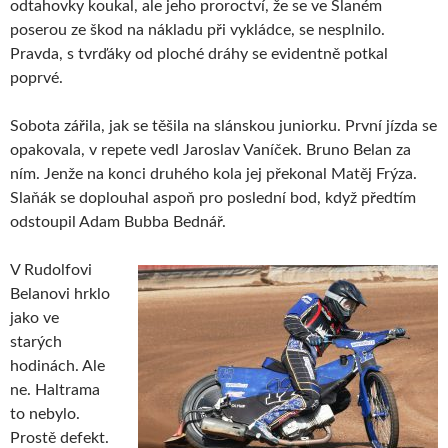
odtahovky koukal, ale jeho proroctví, že se ve Slaném
poserou ze škod na nákladu při vykládce, se nesplnilo.
Pravda, s tvrďáky od ploché dráhy se evidentně potkal
poprvé.
Sobota zářila, jak se těšila na slánskou juniorku. První jízda se
opakovala, v repete vedl Jaroslav Vaníček. Bruno Belan za
ním. Jenže na konci druhého kola jej překonal Matěj Frýza.
Slaňák se doplouhal aspoň pro poslední bod, když předtím
odstoupil Adam Bubba Bednář.
V Rudolfovi
Belanovi hrklo
jako ve
starých
hodinách. Ale
ne. Haltrama
to nebylo.
Prostě defekt.