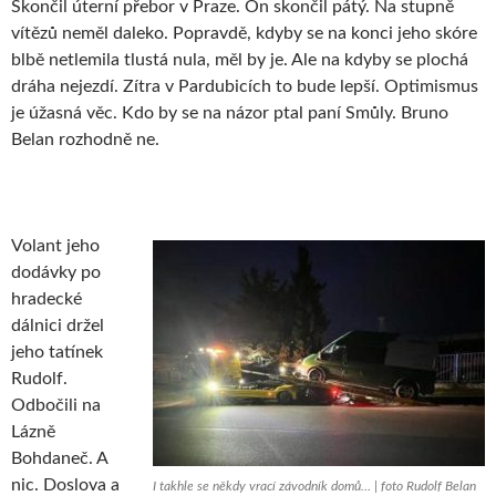
Skončil úterní přebor v Praze. On skončil pátý. Na stupně
vítězů neměl daleko. Popravdě, kdyby se na konci jeho skóre
blbě netlemila tlustá nula, měl by je. Ale na kdyby se plochá
dráha nejezdí. Zítra v Pardubicích to bude lepší. Optimismus
je úžasná věc. Kdo by se na názor ptal paní Smůly. Bruno
Belan rozhodně ne.
Volant jeho
dodávky po
hradecké
dálnici držel
jeho tatínek
Rudolf.
Odbočili na
Lázně
Bohdaneč. A
nic. Doslova a
I takhle se někdy vrací závodník domů… | foto Rudolf Belan