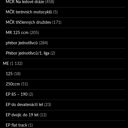
MČR Na ledové dráze
(458)
MČR terénních motocyklů
(5)
MČR tříčlenných družstev
(171)
MR 125 ccm
(205)
přebor jednotlivců
(284)
Přebor jednotlivců/1. liga
(2)
ME
(1 132)
125
(18)
250ccm
(51)
EP 85 – 190
(2)
EP do devatenácti let
(23)
EP dvojic do 19 let
(12)
EP flat track
(1)