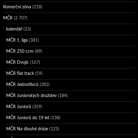
Komerční zóna
(218)
MČR
(2 707)
kalendář
(23)
MČR 1. liga
(381)
MČR 250 ccm
(89)
MČR Dvojic
(167)
MČR flat track
(59)
MČR Jednotlivců
(282)
MČR Juniorských družstev
(184)
MČR Juniorů
(359)
MČR Juniorů do 19 let
(138)
MČR Na dlouhé dráze
(123)