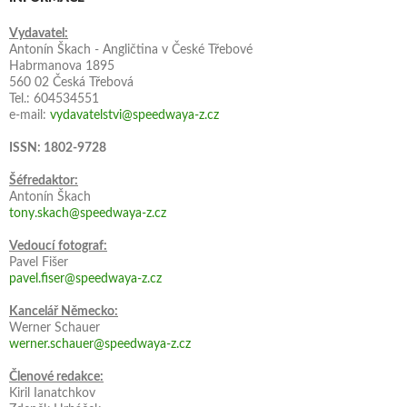
Vydavatel:
Antonín Škach - Angličtina v České Třebové
Habrmanova 1895
560 02 Česká Třebová
Tel.: 604534551
e-mail:
vydavatelstvi@speedwaya-z.cz
ISSN: 1802-9728
Šéfredaktor:
Antonín Škach
tony.skach@speedwaya-z.cz
Vedoucí fotograf:
Pavel Fišer
pavel.fiser@speedwaya-z.cz
Kancelář Německo:
Werner Schauer
werner.schauer@speedwaya-z.cz
Členové redakce:
Kiril Ianatchkov