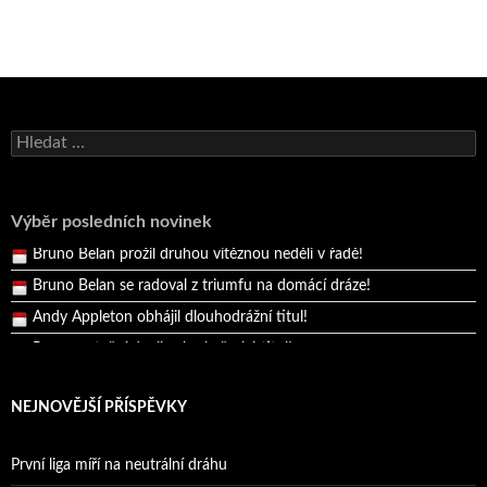
Bruno Belan se radoval z triumfu na domácí dráze!
Andy Appleton obhájil dlouhodrážní titul!
Vyhledávání
Reprezentační dvojice brala český titul!
Pražský přebor neskrblil překvapeními!
Výběr posledních novinek
Bruno Belan prožil druhou vítěznou neděli v řadě!
Bruno Belan se radoval z triumfu na domácí dráze!
Andy Appleton obhájil dlouhodrážní titul!
Reprezentační dvojice brala český titul!
NEJNOVĚJŠÍ PŘÍSPĚVKY
První liga míří na neutrální dráhu