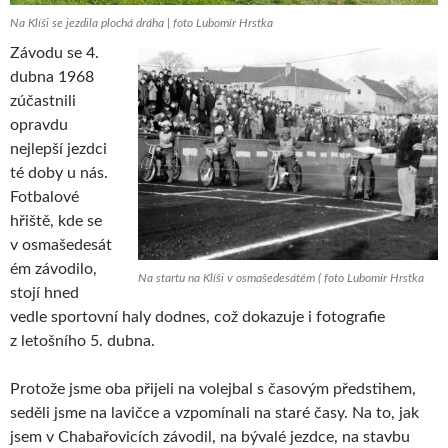
Na Klíši se jezdila plochá dráha | foto Lubomír Hrstka
Závodu se 4.
dubna 1968
zúčastnili
opravdu
nejlepší jezdci
té doby u nás.
Fotbalové
hřiště, kde se
v osmašedesát
ém závodilo,
Na startu na Klíši v osmašedesátém ( foto Lubomír Hrstka
stojí hned
vedle sportovní haly dodnes, což dokazuje i fotografie
z letošního 5. dubna.
Protože jsme oba přijeli na volejbal s časovým předstihem,
seděli jsme na lavičce a vzpomínali na staré časy. Na to, jak
jsem v Chabařovicích závodil, na bývalé jezdce, na stavbu