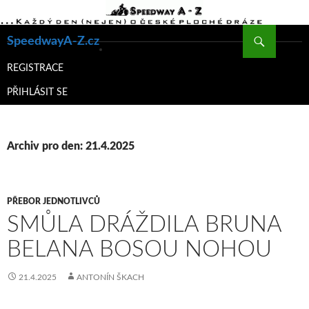
Hledat
SpeedwayA-Z.cz
PŘEJÍT
K
REGISTRACE
OBSAHU
PŘIHLÁSIT SE
WEBU
Archiv pro den: 21.4.2025
PŘEBOR JEDNOTLIVCŮ
SMŮLA DRÁŽDILA BRUNA
BELANA BOSOU NOHOU
21.4.2025
ANTONÍN ŠKACH