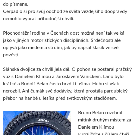
do písmene.
Čerpadlo si pro svůj odchod ze světa vezdejšího doopravdy
nemohlo vybrat příhodnější chvíli.
Plochodrážní rodina v Čechách dost možná není tak velká
jako v jiných motoristických disciplínách. Srdečností ale
oplývá jako medem a strdím, jak by napsal klasik ve své
pověsti.
Slánská dvojice za chvíli jela dál. O pohon se postaral pražský
vůz s Danielem Klímou a Jaroslavem Vaníčkem. Lano bylo
krátké a Rudolf Belan často brzdil i ušima. Hubu si však
nerozbil. Ani čumák své dodávky, která prostála pardubický
přebor na hanbě u lesíka před svítkovským stadiónem.
Bruno Belan rozehrál
mítink druhým místem za
Danielem Klímou
v rozjížďce s číslem čtyři.