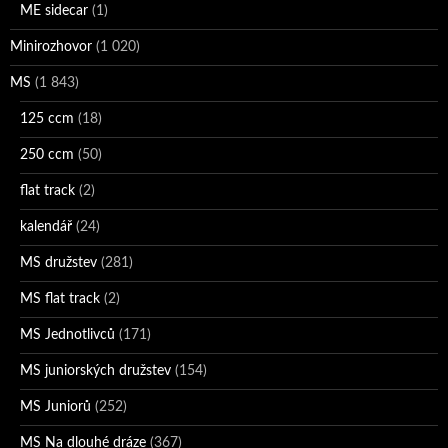
ME sidecar
(1)
Minirozhovor
(1 020)
MS
(1 843)
125 ccm
(18)
250 ccm
(50)
flat track
(2)
kalendář
(24)
MS družstev
(281)
MS flat track
(2)
MS Jednotlivců
(171)
MS juniorských družstev
(154)
MS Juniorů
(252)
MS Na dlouhé dráze
(367)