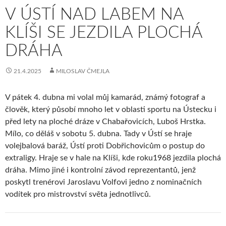
V ÚSTÍ NAD LABEM NA
KLÍŠI SE JEZDILA PLOCHÁ
DRÁHA
21.4.2025
MILOSLAV ČMEJLA
V pátek 4. dubna mi volal můj kamarád, známý fotograf a
člověk, který působí mnoho let v oblasti sportu na Ústecku i
před lety na ploché dráze v Chabařovicích, Luboš Hrstka.
Mílo, co děláš v sobotu 5. dubna. Tady v Ústí se hraje
volejbalová baráž, Ústí proti Dobřichovicům o postup do
extraligy. Hraje se v hale na Klíši, kde roku1968 jezdila plochá
dráha. Mimo jiné i kontrolní závod reprezentantů, jenž
poskytl trenérovi Jaroslavu Volfovi jedno z nominačních
vodítek pro mistrovství světa jednotlivců.