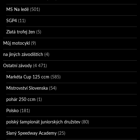
MS Na ledě
(501)
SGP4
(11)
Zlatá trofej žen
(5)
Můj motocykl
(9)
na jiných závodištích
(4)
Ostatní závody
(4 471)
Markéta Cup 125 ccm
(585)
Mistrovství Slovenska
(54)
pohár 250 ccm
(1)
Polsko
(181)
polský šampionát juniorských družstev
(80)
Slaný Speedway Academy
(25)