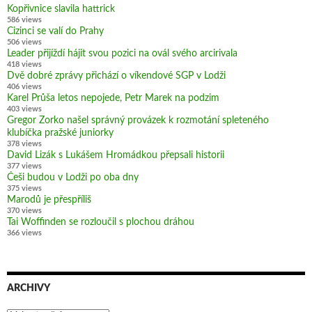
Kopřivnice slavila hattrick
586 views
Cizinci se valí do Prahy
506 views
Leader přijíždí hájit svou pozici na ovál svého arcirivala
418 views
Dvě dobré zprávy přichází o víkendové SGP v Lodži
406 views
Karel Průša letos nepojede, Petr Marek na podzim
403 views
Gregor Zorko našel správný provázek k rozmotání spleteného
klubíčka pražské juniorky
378 views
David Lizák s Lukášem Hromádkou přepsali historii
377 views
Češi budou v Lodži po oba dny
375 views
Marodů je přespříliš
370 views
Tai Woffinden se rozloučil s plochou dráhou
366 views
ARCHIVY