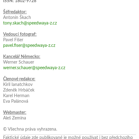
ISSN: 1802-9728
Šéfredaktor:
Antonín Škach
tony.skach@speedwaya-z.cz
Vedoucí fotograf:
Pavel Fišer
pavel.fiser@speedwaya-z.cz
Kancelář Německo:
Werner Schauer
werner.schauer@speedwaya-z.cz
Členové redakce:
Kiril Ianatchkov
Zdeněk Hrbáček
Karel Herman
Eva Palánová
Webmaster:
Aleš Zemina
© Všechna práva vyhrazena.
Faktické údaje zde publikované je možné používat i bez předchozího