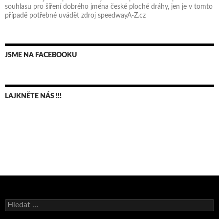
souhlasu pro šíření dobrého jména české ploché dráhy, jen je v tomto
případě potřebné uvádět zdroj speedwayA-Z.cz
JSME NA FACEBOOKU
LAJKNĚTE NÁS !!!
Bruno Belan se radoval z triumfu na domácí dráze!
Vyhledávání
Andy Appleton obhájil dlouhodrážní titul!