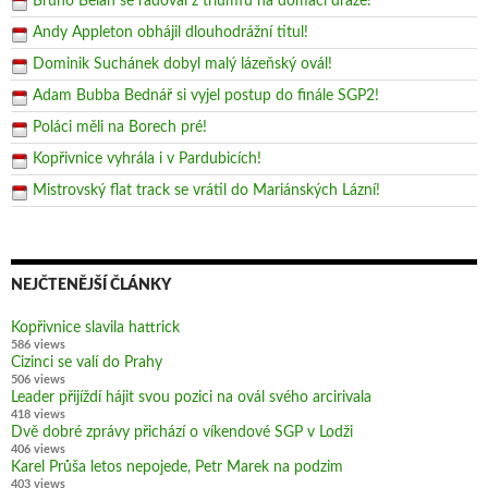
Bruno Belan se radoval z triumfu na domácí dráze!
Andy Appleton obhájil dlouhodrážní titul!
Dominik Suchánek dobyl malý lázeňský ovál!
Adam Bubba Bednář si vyjel postup do finále SGP2!
Poláci měli na Borech pré!
Kopřivnice vyhrála i v Pardubicích!
Mistrovský flat track se vrátil do Mariánských Lázní!
NEJČTENĚJŠÍ ČLÁNKY
Kopřivnice slavila hattrick
586 views
Cizinci se valí do Prahy
506 views
Leader přijíždí hájit svou pozici na ovál svého arcirivala
418 views
Dvě dobré zprávy přichází o víkendové SGP v Lodži
406 views
Karel Průša letos nepojede, Petr Marek na podzim
403 views