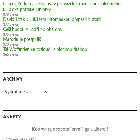
Gregor Zorko našel správný provázek k rozmotání spleteného
klubíčka pražské juniorky
378 views
David Lizák s Lukášem Hromádkou přepsali historii
377 views
Češi budou v Lodži po oba dny
375 views
Marodů je přespříliš
370 views
Tai Woffinden se rozloučil s plochou dráhou
366 views
ARCHIVY
Archivy
ANKETY
Kdo vyhraje sobotní první ligu v Liberci?