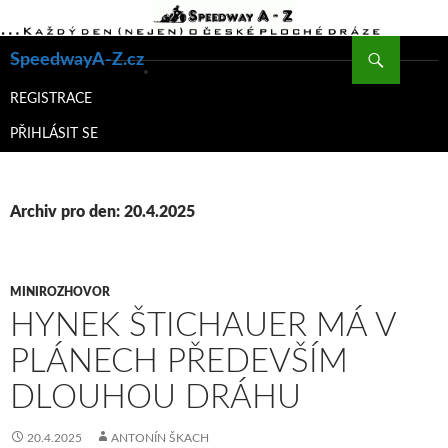
Hledat
SpeedwayA-Z.cz
PŘEJÍT
K
REGISTRACE
OBSAHU
PŘIHLÁSIT SE
WEBU
Archiv pro den: 20.4.2025
MINIROZHOVOR
HYNEK ŠTICHAUER MÁ V
PLÁNECH PŘEDEVŠÍM
DLOUHOU DRÁHU
20.4.2025
ANTONÍN ŠKACH