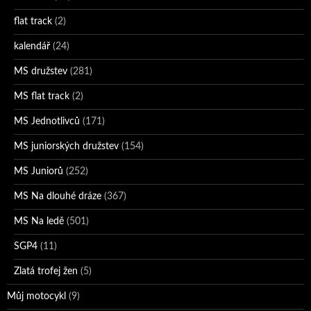
flat track
(2)
kalendář
(24)
MS družstev
(281)
MS flat track
(2)
MS Jednotlivců
(171)
MS juniorských družstev
(154)
MS Juniorů
(252)
MS Na dlouhé dráze
(367)
MS Na ledě
(501)
SGP4
(11)
Zlatá trofej žen
(5)
Můj motocykl
(9)