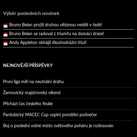
Reprezentační dvojice brala český titul!
Pražský přebor neskrblil překvapeními!
Výběr posledních novinek
Bruno Belan prožil druhou vítěznou neděli v řadě!
Bruno Belan se radoval z triumfu na domácí dráze!
Andy Appleton obhájil dlouhodrážní titul!
Reprezentační dvojice brala český titul!
NEJNOVĚJŠÍ PŘÍSPĚVKY
První liga míří na neutrální dráhu
Žarnovický majstrovský víkend
Přichází čas českého finále
Pardubický MACEC Cup vyplní pondělní podvečer
Boj o poslední volné místo světového poháru je rozlosován