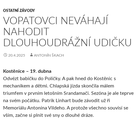
OSTATNÍ ZÁVODY
VOPATOVCI NEVÁHAJÍ
NAHODIT
DLOUHOUDRÁŽNÍ UDIČKU
20.4.2025
ANTONÍN ŠKACH
Kostěnice – 19. dubna
Odvézt babičku do Poličky. A pak hned do Kostěnic s
mechanikem a dětmi. Chlapská jízda skončila málem
triumfem v prvním letošním Srandamači. Sezóna je ale teprve
na svém počátku. Patrik Linhart bude závodit už ři
Memoriálu Antonína Vildeho. A protože všechno souvisí se
vším, začne si plnit své sny o dlouhé dráze.