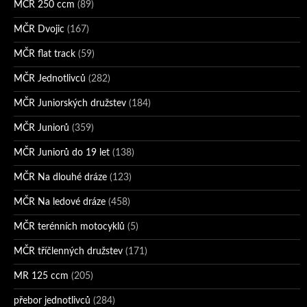
MČR 250 ccm
(89)
MČR Dvojic
(167)
MČR flat track
(59)
MČR Jednotlivců
(282)
MČR Juniorských družstev
(184)
MČR Juniorů
(359)
MČR Juniorů do 19 let
(138)
MČR Na dlouhé dráze
(123)
MČR Na ledové dráze
(458)
MČR terénních motocyklů
(5)
MČR tříčlenných družstev
(171)
MR 125 ccm
(205)
přebor jednotlivců
(284)