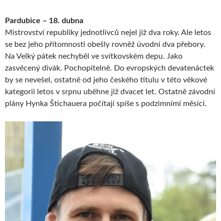
Pardubice – 18. dubna
Mistrovství republiky jednotlivců nejel již dva roky. Ale letos
se bez jeho přítomnosti obešly rovněž úvodní dva přebory.
Na Velký pátek nechyběl ve svítkovském depu. Jako
zasvěcený divák. Pochopitelně. Do evropských devatenáctek
by se nevešel, ostatně od jeho českého titulu v této věkové
kategorii letos v srpnu uběhne již dvacet let. Ostatně závodní
plány Hynka Štichauera počítají spíše s podzimními měsíci.