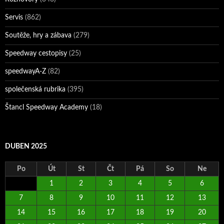
Servis
(862)
Soutěže, hry a zábava
(279)
Speedway cestopisy
(25)
speedwayA-Z
(82)
společenská rubrika
(395)
Štancl Speedway Academy
(18)
DUBEN 2025
Po
Út
St
Čt
Pá
So
Ne
1
2
3
4
5
6
7
8
9
10
11
12
13
14
15
16
17
18
19
20