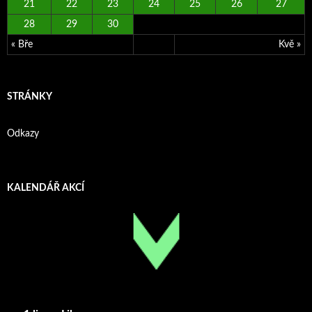
21
22
23
24
25
26
27
28
29
30
« Bře
Kvě »
STRÁNKY
Odkazy
KALENDÁŘ AKCÍ