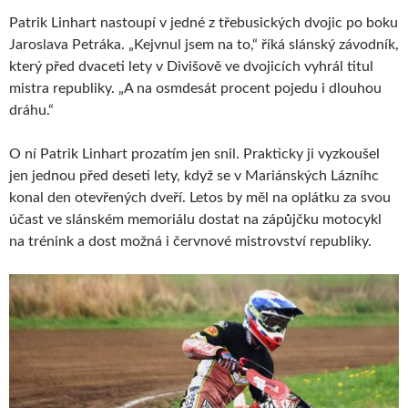
Patrik Linhart nastoupí v jedné z třebusických dvojic po boku
Jaroslava Petráka. „Kejvnul jsem na to,“ říká slánský závodník,
který před dvaceti lety v Divišově ve dvojicích vyhrál titul
mistra republiky. „A na osmdesát procent pojedu i dlouhou
dráhu.“
O ní Patrik Linhart prozatím jen snil. Prakticky ji vyzkoušel
jen jednou před deseti lety, když se v Mariánských Lázníhc
konal den otevřených dveří. Letos by měl na oplátku za svou
účast ve slánském memoriálu dostat na zápůjčku motocykl
na trénink a dost možná i červnové mistrovství republiky.