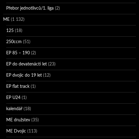
Přebor jednotlivců/1. liga
(2)
ME
(1 132)
125
(18)
250ccm
(51)
EP 85 – 190
(2)
EP do devatenácti let
(23)
EP dvojic do 19 let
(12)
EP flat track
(1)
EP U24
(1)
kalendář
(18)
ME družstev
(35)
ME Dvojic
(113)