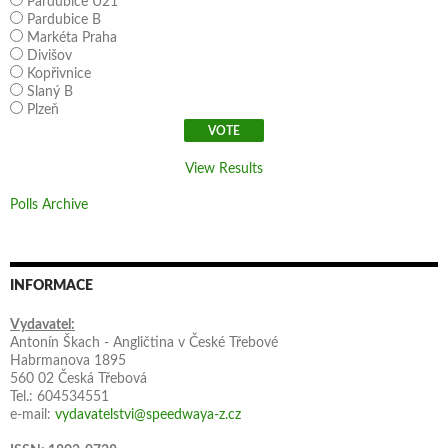
Pardubice U21
Pardubice B
Markéta Praha
Divišov
Kopřivnice
Slaný B
Plzeň
View Results
Polls Archive
INFORMACE
Vydavatel:
Antonín Škach - Angličtina v České Třebové
Habrmanova 1895
560 02 Česká Třebová
Tel.: 604534551
e-mail:
vydavatelstvi@speedwaya-z.cz