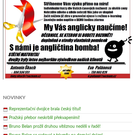
NOVINKY
Reprezentační dvojice brala český titul!
Pražský přebor neskrblil překvapeními!
Bruno Belan prožil druhou vítěznou neděli v řadě!