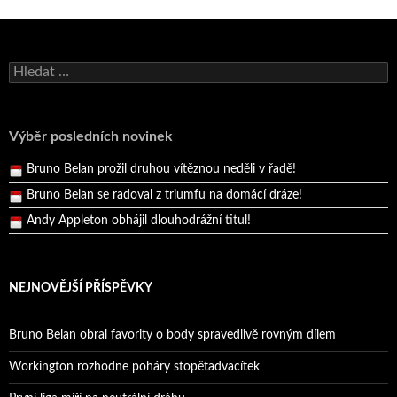
Bruno Belan se radoval z triumfu na domácí dráze!
Vyhledávání
Andy Appleton obhájil dlouhodrážní titul!
Reprezentační dvojice brala český titul!
Pražský přebor neskrblil překvapeními!
Výběr posledních novinek
Bruno Belan prožil druhou vítěznou neděli v řadě!
Bruno Belan se radoval z triumfu na domácí dráze!
Andy Appleton obhájil dlouhodrážní titul!
Reprezentační dvojice brala český titul!
NEJNOVĚJŠÍ PŘÍSPĚVKY
Bruno Belan obral favority o body spravedlivě rovným dílem
Workington rozhodne poháry stopětadvacítek