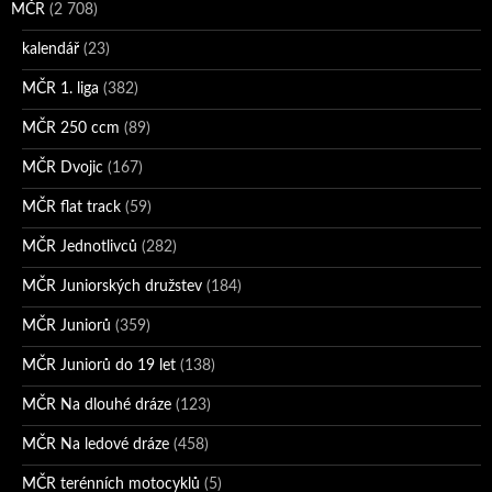
MČR
(2 708)
kalendář
(23)
MČR 1. liga
(382)
MČR 250 ccm
(89)
MČR Dvojic
(167)
MČR flat track
(59)
MČR Jednotlivců
(282)
MČR Juniorských družstev
(184)
MČR Juniorů
(359)
MČR Juniorů do 19 let
(138)
MČR Na dlouhé dráze
(123)
MČR Na ledové dráze
(458)
MČR terénních motocyklů
(5)