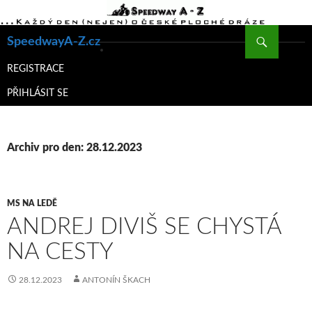
Hledat
SpeedwayA-Z.cz
PŘEJÍT
K
REGISTRACE
OBSAHU
PŘIHLÁSIT SE
WEBU
Archiv pro den: 28.12.2023
MS NA LEDĚ
ANDREJ DIVIŠ SE CHYSTÁ
NA CESTY
28.12.2023
ANTONÍN ŠKACH