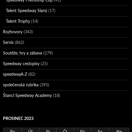
Speedway Friendship Cup
(41)
Talent Speedway Slaný
(17)
Talent Trophy
(14)
Rozhovory
(343)
Servis
(862)
Soutěže, hry a zábava
(279)
Speedway cestopisy
(25)
speedwayA-Z
(82)
společenská rubrika
(395)
Štancl Speedway Academy
(18)
PROSINEC 2023
Po
Út
St
Čt
Pá
So
Ne