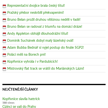
Reprezentační dvojice brala český titul!
Pražský přebor neskrblil překvapeními!
Bruno Belan prožil druhou vítěznou neděli v řadě!
Bruno Belan se radoval z triumfu na domácí dráze!
Andy Appleton obhájil dlouhodrážní titul!
Dominik Suchánek dobyl malý lázeňský ovál!
Adam Bubba Bednář si vyjel postup do finále SGP2!
Poláci měli na Borech pré!
Kopřivnice vyhrála i v Pardubicích!
Mistrovský flat track se vrátil do Mariánských Lázní!
NEJČTENĚJŠÍ ČLÁNKY
Kopřivnice slavila hattrick
588 views
Cizinci se valí do Prahy