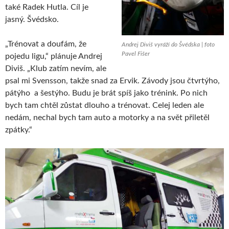
také Radek Hutla. Cíl je
jasný. Švédsko.
„Trénovat a doufám, že
Andrej Diviš vyráží do Švédska | foto
Pavel Fišer
pojedu ligu,“ plánuje Andrej
Diviš. „Klub zatím nevím, ale
psal mi Svensson, takže snad za Ervik. Závody jsou čtvrtýho,
pátýho a šestýho. Budu je brát spíš jako trénink. Po nich
bych tam chtěl zůstat dlouho a trénovat. Celej leden ale
nedám, nechal bych tam auto a motorky a na svět přiletěl
zpátky.“