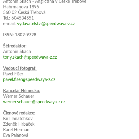
Antonín Škach - Angličtina v České Třebové
Habrmanova 1895
560 02 Česká Třebová
Tel.: 604534551
e-mail:
vydavatelstvi@speedwaya-z.cz
ISSN: 1802-9728
Šéfredaktor:
Antonín Škach
tony.skach@speedwaya-z.cz
Vedoucí fotograf:
Pavel Fišer
pavel.fiser@speedwaya-z.cz
Kancelář Německo:
Werner Schauer
werner.schauer@speedwaya-z.cz
Členové redakce:
Kiril Ianatchkov
Zdeněk Hrbáček
Karel Herman
Eva Palánová