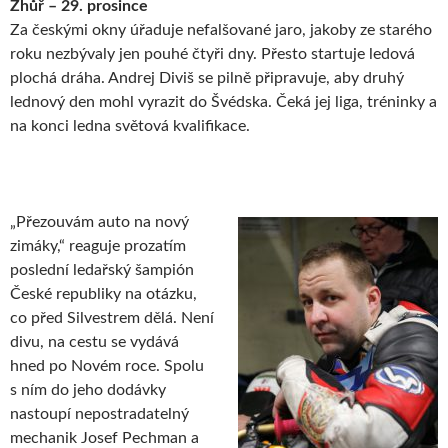
Zhůř – 29. prosince
Za českými okny úřaduje nefalšované jaro, jakoby ze starého
roku nezbývaly jen pouhé čtyři dny. Přesto startuje ledová
plochá dráha. Andrej Diviš se pilně připravuje, aby druhý
lednový den mohl vyrazit do Švédska. Čeká jej liga, tréninky a
na konci ledna světová kvalifikace.
„Přezouvám auto na nový
zimáky,“ reaguje prozatím
poslední ledařský šampión
České republiky na otázku,
co před Silvestrem dělá. Není
divu, na cestu se vydává
hned po Novém roce. Spolu
s ním do jeho dodávky
nastoupí nepostradatelný
mechanik Josef Pechman a