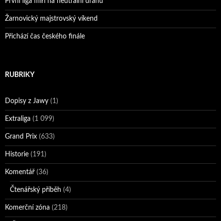
První liga míří na neutrální dráhu
Žarnovický majstrovský víkend
Přichází čas českého finále
RUBRIKY
Dopisy z Jawy
(1)
Extraliga
(1 099)
Grand Prix
(633)
Historie
(191)
Komentář
(36)
Čtenářský příběh
(4)
Komerční zóna
(218)