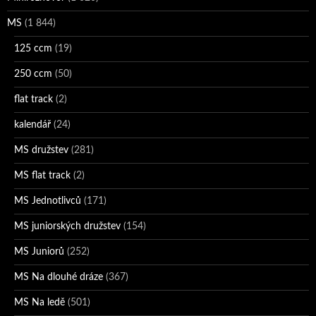
MS
(1 844)
125 ccm
(19)
250 ccm
(50)
flat track
(2)
kalendář
(24)
MS družstev
(281)
MS flat track
(2)
MS Jednotlivců
(171)
MS juniorských družstev
(154)
MS Juniorů
(252)
MS Na dlouhé dráze
(367)
MS Na ledě
(501)