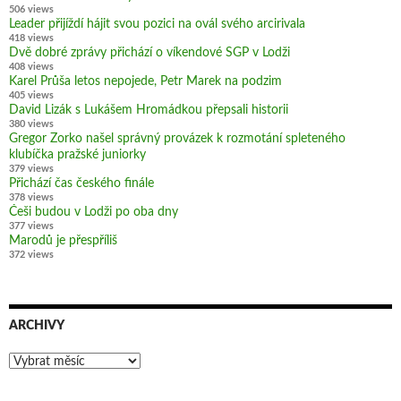
506 views
Leader přijíždí hájit svou pozici na ovál svého arcirivala
418 views
Dvě dobré zprávy přichází o víkendové SGP v Lodži
408 views
Karel Průša letos nepojede, Petr Marek na podzim
405 views
David Lizák s Lukášem Hromádkou přepsali historii
380 views
Gregor Zorko našel správný provázek k rozmotání spleteného
klubíčka pražské juniorky
379 views
Přichází čas českého finále
378 views
Češi budou v Lodži po oba dny
377 views
Marodů je přespříliš
372 views
ARCHIVY
Archivy