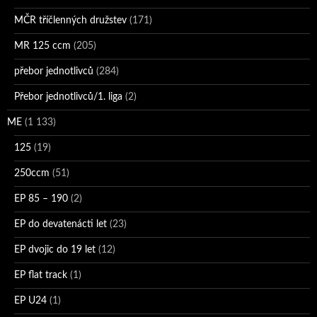
MČR tříčlenných družstev
(171)
MR 125 ccm
(205)
přebor jednotlivců
(284)
Přebor jednotlivců/1. liga
(2)
ME
(1 133)
125
(19)
250ccm
(51)
EP 85 – 190
(2)
EP do devatenácti let
(23)
EP dvojic do 19 let
(12)
EP flat track
(1)
EP U24
(1)