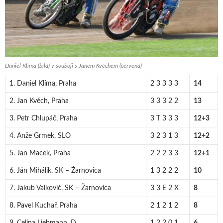
Daniel Klíma (bílá) v souboji s Janem Kvěchem (červená)
1. Daniel Klíma, Praha
2 3 3 3 3
14
2. Jan Kvěch, Praha
3 3 3 2 2
13
3. Petr Chlupáč, Praha
3 T 3 3 3
12+3
4. Anže Grmek, SLO
3 2 3 1 3
12+2
5. Jan Macek, Praha
2 2 2 3 3
12+1
6. Ján Mihálik, SK – Žarnovica
1 3 2 2 2
10
7. Jakub Valkovič, SK – Žarnovica
3 3 E 2 X
8
8. Pavel Kuchař, Praha
2 1 2 1 2
8
9. Celina Liebmann, D
1 2 2 0 1
6