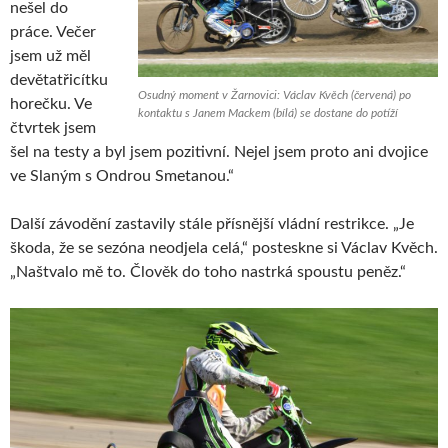
nešel do
práce. Večer
jsem už měl
devětatřicítku
Osudný moment v Žarnovici: Václav Kvěch (červená) po
horečku. Ve
kontaktu s Janem Mackem (bílá) se dostane do potíží
čtvrtek jsem
šel na testy a byl jsem pozitivní. Nejel jsem proto ani dvojice
ve Slaným s Ondrou Smetanou.“
Další závodění zastavily stále přísnější vládní restrikce. „Je
škoda, že se sezóna neodjela celá,“ posteskne si Václav Kvěch.
„Naštvalo mě to. Člověk do toho nastrká spoustu peněz.“