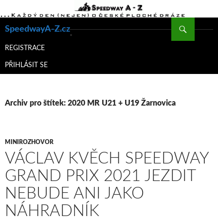
Hledat
SpeedwayA-Z.cz
PŘEJÍT
K
REGISTRACE
OBSAHU
PŘIHLÁSIT SE
WEBU
Archiv pro štítek: 2020 MR U21 + U19 Žarnovica
MINIROZHOVOR
VÁCLAV KVĚCH SPEEDWAY
GRAND PRIX 2021 JEZDIT
NEBUDE ANI JAKO
NÁHRADNÍK