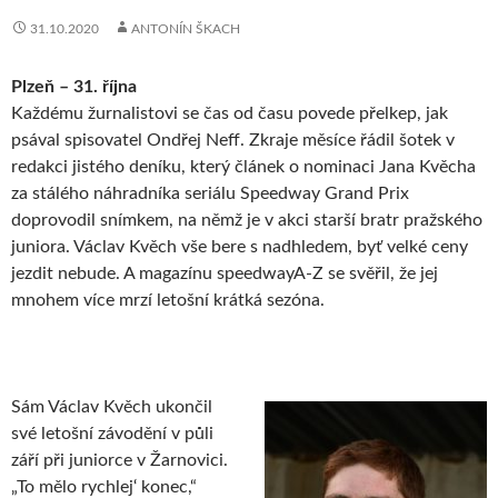
31.10.2020
ANTONÍN ŠKACH
Plzeň – 31. října
Každému žurnalistovi se čas od času povede přelkep, jak
psával spisovatel Ondřej Neff. Zkraje měsíce řádil šotek v
redakci jistého deníku, který článek o nominaci Jana Kvěcha
za stálého náhradníka seriálu Speedway Grand Prix
doprovodil snímkem, na němž je v akci starší bratr pražského
juniora. Václav Kvěch vše bere s nadhledem, byť velké ceny
jezdit nebude. A magazínu speedwayA-Z se svěřil, že jej
mnohem více mrzí letošní krátká sezóna.
Sám Václav Kvěch ukončil
své letošní závodění v půli
září při juniorce v Žarnovici.
„To mělo rychlej‘ konec,“