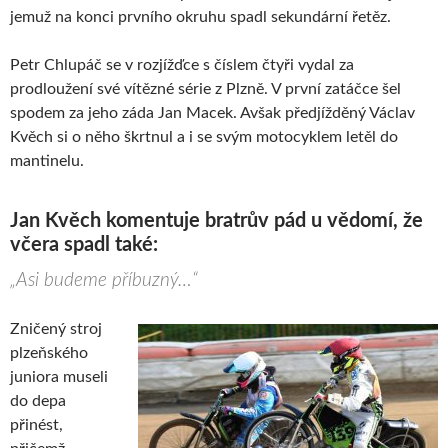
jemuž na konci prvního okruhu spadl sekundární řetěz.
Petr Chlupáč se v rozjížďce s číslem čtyři vydal za
prodloužení své vítězné série z Plzně. V první zatáčce šel
spodem za jeho záda Jan Macek. Avšak předjížděný Václav
Kvěch si o něho škrtnul a i se svým motocyklem letěl do
mantinelu.
Jan Kvěch komentuje bratrův pád u vědomí, že
včera spadl také:
„Asi budeme příbuzný…“
Zničený stroj
plzeňského
juniora museli
do depa
přinést,