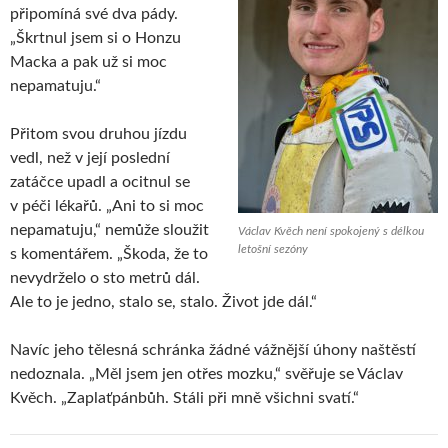
připomíná své dva pády.
„Škrtnul jsem si o Honzu
Macka a pak už si moc
nepamatuju.“
Přitom svou druhou jízdu
vedl, než v její poslední
zatáčce upadl a ocitnul se
v péči lékařů. „Ani to si moc
nepamatuju,“ nemůže sloužit
Václav Kvěch není spokojený s délkou
letošní sezóny
s komentářem. „Škoda, že to
nevydrželo o sto metrů dál.
Ale to je jedno, stalo se, stalo. Život jde dál.“
Navíc jeho tělesná schránka žádné vážnější úhony naštěstí
nedoznala. „Měl jsem jen otřes mozku,“ svěřuje se Václav
Kvěch. „Zaplaťpánbůh. Stáli při mně všichni svatí.“