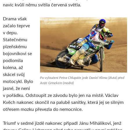
navíc kvůli němu svítila červená světla.
Drama však
začalo teprve
v depu.
Statečnému
plzeňskému
bojovníkovi se
podlomila
kolena, až
skácel svůj
Po vyloučení Petra Chlupáče jede Daniel Klíma (žlutá) před
motocykl. Bylo
Anže Grmekem (modrá)
jasné, že není
v pořádku. Odstoupit ze závodu bylo jen na místě. Václav
Kvěch nakonec skončil na palubě sanitky, která jej se silným
otřesem mozku převezla do nemocnice.
Triumf v sedmé jízdě nakonec připadl Jánu Mihálikovi, jenž