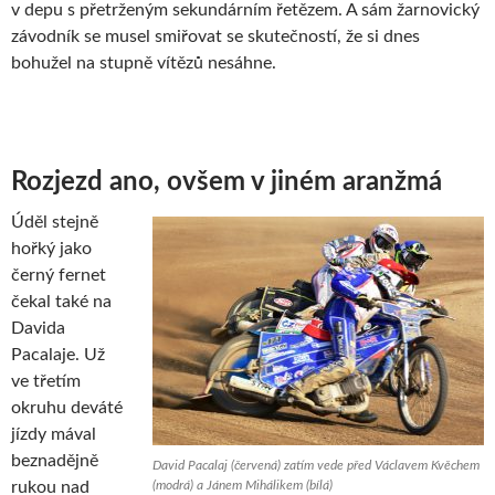
v depu s přetrženým sekundárním řetězem. A sám žarnovický
závodník se musel smiřovat se skutečností, že si dnes
bohužel na stupně vítězů nesáhne.
Rozjezd ano, ovšem v jiném aranžmá
Úděl stejně
hořký jako
černý fernet
čekal také na
Davida
Pacalaje. Už
ve třetím
okruhu deváté
jízdy mával
beznadějně
David Pacalaj (červená) zatím vede před Václavem Kvěchem
rukou nad
(modrá) a Jánem Mihálikem (bílá)