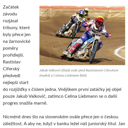
Začátek
závodu
rozjásal
tribuny, které
byly přece jen
na žarnovické
poměry
prořídlejší.
Rastislav
Ciferský
Jakub Valkovič (žlutá) vede před Rastislavem Ciferským
předvedl
(modrá) a Celinou Liebmann (bílá)
nejlepší start
do rozjížďky s číslem jedna. Vnějškem první zatáčky jej objel
pouze Jakub Valkovič, zatímco Celina Liebmann se o další
progres snažila marně.
Nicméně dnes šlo na slovenském ovále přece jen o českou
záležitost. A aby ne, když v banku ležel náš juniorský titul. Jan