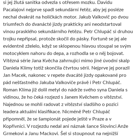
si jej žlutá sanitka odvezla s otřesem mozku. Davidu
Pacalajovi nejprve spadl sekundární řetěz, aby jej posléze
nechal dvakrát na holičkách motor. Jakub Valkovič po dvou
triumfech do dvanácté jízdy prakticky ani neodstartoval
vinou prasklého sekundárního řetězu. Petr Chlupáč si druhou
trojku nepřipsal, protože skočil do pásky. Fortuně se jej ale
evidentně zželelo, když se sklopenou hlavou stoupal se svým
motocyklem nahoru do depa, a rozhodla se o něj bojovat.
Vítězná série Jana Kvěcha zahrnující mimo jiné úvodní skalp
Daniela Klímy totiž skončila čtvrtou sérií. Nejprve jej porazil
Jan Macek, nakonec v repete dvacáté jízdy opakované pro
pád nešťastného Jakuba Valkoviče právě i Petr Chlupáč.
Roman Klíma již dolil metyl do nádrže svého syna Daniela s
vidinou, že ho čeká rozjezd s Janem Kvěchem o vítězství.
Najednou se mohli radovat z vítězství sladšího o pozici
leadera aktuální klasifikace. Nicméně Petr Chlupáč
připomněl, že se šampionát pojede ještě v Praze a v
Kopřivnici. V rozjezdu nedal ani náznak šance Slovinci Anže
Grmekovi a Janu Mackovi. Šel si stoupnout na nejnižší