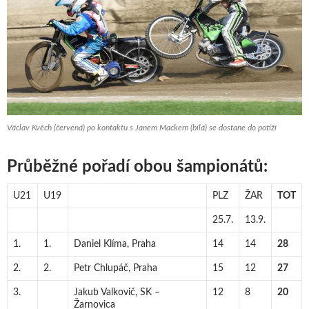
Václav Kvěch (červená) po kontaktu s Janem Mackem (bílá) se dostane do potíží
Průběžné pořadí obou šampionátů:
U21
U19
PLZ
ŽAR
TOT
25.7.
13.9.
1.
1.
Daniel Klíma, Praha
14
14
28
2.
2.
Petr Chlupáč, Praha
15
12
27
3.
Jakub Valkovič, SK –
12
8
20
Žarnovica