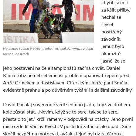
chytil jsem ji
za kšilt přilby,“
nechal se
slyšet
postižený
závodník,
jemuž bylo
Na pomoc svému bratrovi a jeho mechanikovi vyrazil z depa
okamžitě
rovněž Jan Kvěch
jasné, že se
jeho postavení na čele šampionátů začíná chvět. Daniel
Klíma totiž neměl sebemenší problém opanovat repete před
Anže Grmekem a Rastislavem Ciferským. Jenže paní Smůla
evidentně prahnula po důvěrném tykání i s dalšími závodníky.
David Pacalaj suverénně vedl sedmou jízdu, když ve druhém
kole zůstal stát. „Nevím, když se to sere, tak se to sere,
přestalo to jet,“ krčil rameny v odpovědi na otázky. Jeho první
místo zdědil Václav Kvěch. V poslední zatáčce ale upadl. Sice
skočil nazpět na motocykl, avšak stejně byl už za čárou a