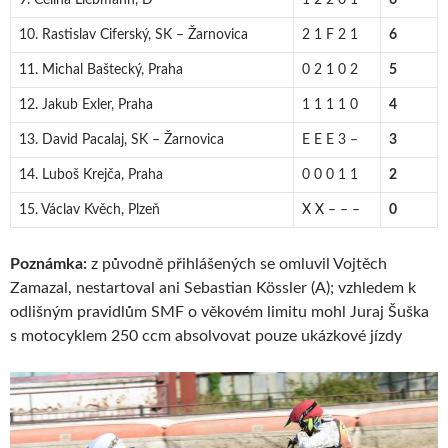
10. Rastislav Ciferský, SK – Žarnovica
2 1 F 2 1
6
11. Michal Baštecký, Praha
0 2 1 0 2
5
12. Jakub Exler, Praha
1 1 1 1 0
4
13. David Pacalaj, SK – Žarnovica
E E E 3 –
3
14. Luboš Krejča, Praha
0 0 0 1 1
2
15. Václav Kvěch, Plzeň
X X – – –
0
Poznámka:
z původně přihlášených se omluvil Vojtěch
Zamazal, nestartoval ani Sebastian Kössler (A); vzhledem k
odlišným pravidlům SMF o věkovém limitu mohl Juraj Šuška
s motocyklem 250 ccm absolvovat pouze ukázkové jízdy