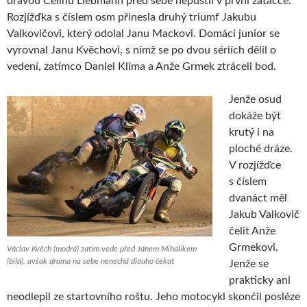
dravou Celinu Liebmann před sebe nepustil v první zatáčce.
Rozjížďka s číslem osm přinesla druhý triumf Jakubu
Valkovičovi, který odolal Janu Mackovi. Domácí junior se
vyrovnal Janu Kvěchovi, s nímž se po dvou sériích dělil o
vedení, zatímco Daniel Klíma a Anže Grmek ztráceli bod.
Jenže osud
dokáže být
krutý i na
ploché dráze.
V rozjížďce
s číslem
dvanáct měl
Jakub Valkovič
čelit Anže
Grmekovi.
Václav Kvěch (modrá) zatím vede před Jánem Mihálikem
(bílá). avšak drama na sebe nenechá dlouho čekat
Jenže se
prakticky ani
neodlepil ze startovního roštu. Jeho motocykl skončil posléze