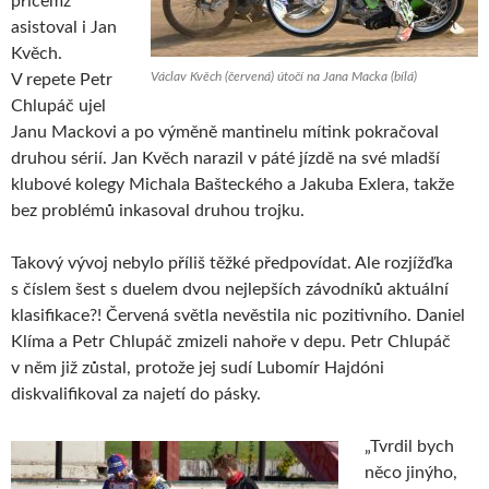
přičemž
asistoval i Jan
Kvěch.
Václav Kvěch (červená) útočí na Jana Macka (bílá)
V repete Petr
Chlupáč ujel
Janu Mackovi a po výměně mantinelu mítink pokračoval
druhou sérií. Jan Kvěch narazil v páté jízdě na své mladší
klubové kolegy Michala Bašteckého a Jakuba Exlera, takže
bez problémů inkasoval druhou trojku.
Takový vývoj nebylo příliš těžké předpovídat. Ale rozjížďka
s číslem šest s duelem dvou nejlepších závodníků aktuální
klasifikace?! Červená světla nevěstila nic pozitivního. Daniel
Klíma a Petr Chlupáč zmizeli nahoře v depu. Petr Chlupáč
v něm již zůstal, protože jej sudí Lubomír Hajdóni
diskvalifikoval za najetí do pásky.
„Tvrdil bych
něco jinýho,