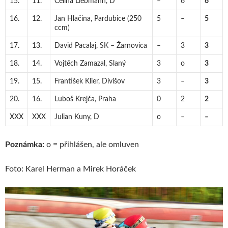
15.
11.
Celina Liebmann, D
–
6
6
16.
12.
Jan Hlačina, Pardubice (250
5
–
5
ccm)
17.
13.
David Pacalaj, SK – Žarnovica
–
3
3
18.
14.
Vojtěch Zamazal, Slaný
3
o
3
19.
15.
František Klier, Divišov
3
–
3
20.
16.
Luboš Krejča, Praha
0
2
2
XXX
XXX
Julian Kuny, D
o
–
–
Poznámka:
o = přihlášen, ale omluven
Foto: Karel Herman a Mirek Horáček