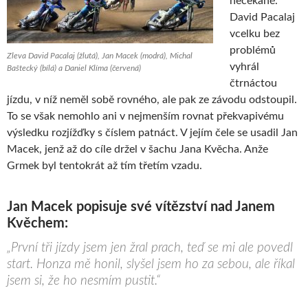
nečekané.
David Pacalaj
vcelku bez
problémů
Zleva David Pacalaj (žlutá), Jan Macek (modrá), Michal
vyhrál
Baštecký (bílá) a Daniel Klíma (červená)
čtrnáctou
jízdu, v níž neměl sobě rovného, ale pak ze závodu odstoupil.
To se však nemohlo ani v nejmenším rovnat překvapivému
výsledku rozjížďky s číslem patnáct. V jejím čele se usadil Jan
Macek, jenž až do cíle držel v šachu Jana Kvěcha. Anže
Grmek byl tentokrát až tím třetím vzadu.
Jan Macek popisuje své vítězství nad Janem
Kvěchem:
„První tři jízdy jsem jen žral prach, teď se mi ale povedl
start. Honza mě honil, slyšel jsem ho za sebou, ale říkal
jsem si, že ho nesmím pustit.“