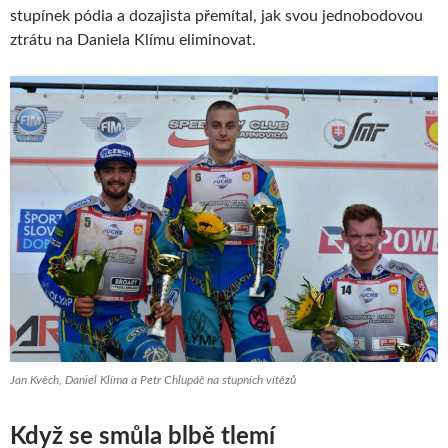
stupínek pódia a dozajista přemítal, jak svou jednobodovou
ztrátu na Daniela Klímu eliminovat.
Jan Kvěch, Daniel Klíma a Petr Chlupáč na stupních vítězů
Když se smůla blbě tlemí