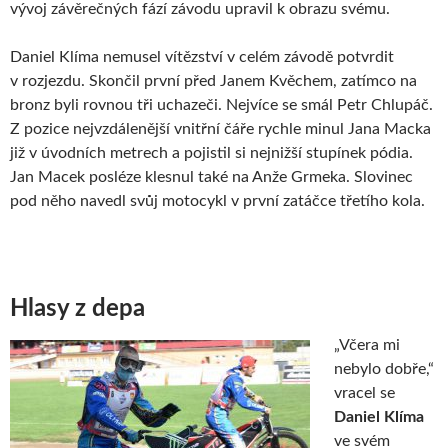
vývoj závěrečných fází závodu upravil k obrazu svému.
Daniel Klíma nemusel vítězství v celém závodě potvrdit
v rozjezdu. Skončil první před Janem Kvěchem, zatímco na
bronz byli rovnou tři uchazeči. Nejvíce se smál Petr Chlupáč.
Z pozice nejvzdálenější vnitřní čáře rychle minul Jana Macka
již v úvodních metrech a pojistil si nejnižší stupínek pódia.
Jan Macek posléze klesnul také na Anže Grmeka. Slovinec
pod něho navedl svůj motocykl v první zatáčce třetího kola.
Hlasy z depa
„Včera mi
nebylo dobře,“
vracel se
Daniel Klíma
ve svém