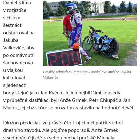
Daniel Klíma
v rozjížďce
s číslem
šestnáct
odstartoval na
Jakuba
Valkoviče, aby
po odmávnutí
šachovnicovo
u vlajkou
Prasklý sekundární řetěz spálil medailové ambice Jakuba
kalkuloval
Valkoviče
s jedenácti
body stejně jako Jan Kvěch. Jejich nejbližšími sousedy
v průběžné klasifikaci byli Anže Grmek, Petr Chlupáč a Jan
Macek, jejichž skóre se prozatím zastavilo na hodnotě devět.
Dlužno předeslat, že právě této trojici měl patřit vrchol
dnešního závodu. Ale pojďme popořadě. Anže Grmek
v sedmnácté jízdě za sebou nechal pražské Michala