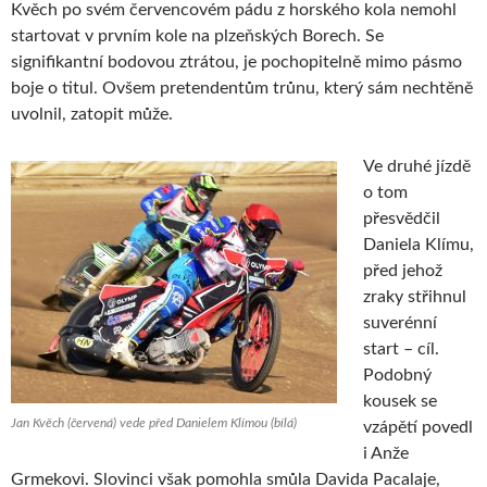
Kvěch po svém červencovém pádu z horského kola nemohl
startovat v prvním kole na plzeňských Borech. Se
signifikantní bodovou ztrátou, je pochopitelně mimo pásmo
boje o titul. Ovšem pretendentům trůnu, který sám nechtěně
uvolnil, zatopit může.
Ve druhé jízdě
o tom
přesvědčil
Daniela Klímu,
před jehož
zraky střihnul
suverénní
start – cíl.
Podobný
kousek se
Jan Kvěch (červená) vede před Danielem Klímou (bílá)
vzápětí povedl
i Anže
Grmekovi. Slovinci však pomohla smůla Davida Pacalaje,