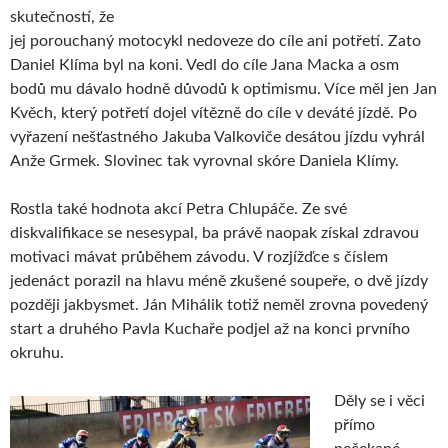
skutečností, že
jej porouchaný motocykl nedoveze do cíle ani potřetí. Zato
Daniel Klíma byl na koni. Vedl do cíle Jana Macka a osm
bodů mu dávalo hodně důvodů k optimismu. Více měl jen Jan
Kvěch, který potřetí dojel vítězně do cíle v deváté jízdě. Po
vyřazení nešťastného Jakuba Valkoviče desátou jízdu vyhrál
Anže Grmek. Slovinec tak vyrovnal skóre Daniela Klímy.
Rostla také hodnota akcí Petra Chlupáče. Ze své
diskvalifikace se nesesypal, ba právě naopak získal zdravou
motivaci mávat průběhem závodu. V rozjížďce s číslem
jedenáct porazil na hlavu méně zkušené soupeře, o dvě jízdy
později jakbysmet. Ján Mihálik totiž neměl zrovna povedený
start a druhého Pavla Kuchaře podjel až na konci prvního
okruhu.
Děly se i věci
přímo