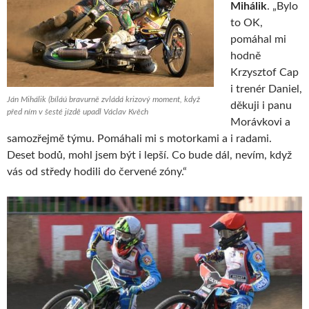
Mihálik
. „Bylo
to OK,
pomáhal mi
hodně
Krzysztof Cap
i trenér Daniel,
Ján Mihálik (bíláú bravurně zvládá krizový moment, když
děkuji i panu
před ním v šesté jízdě upadl Václav Kvěch
Morávkovi a
samozřejmě týmu. Pomáhali mi s motorkami a i radami.
Deset bodů, mohl jsem být i lepší. Co bude dál, nevím, když
vás od středy hodili do červené zóny.“