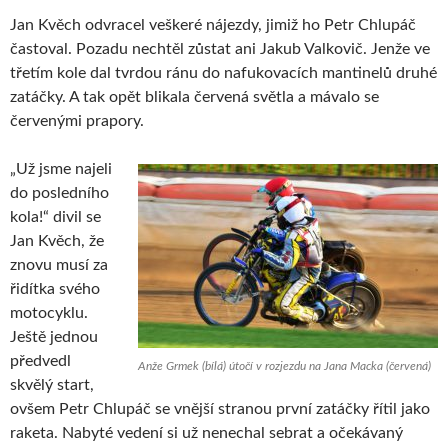
Jan Kvěch odvracel veškeré nájezdy, jimiž ho Petr Chlupáč
častoval. Pozadu nechtěl zůstat ani Jakub Valkovič. Jenže ve
třetím kole dal tvrdou ránu do nafukovacích mantinelů druhé
zatáčky. A tak opět blikala červená světla a mávalo se
červenými prapory.
„Už jsme najeli
do posledního
kola!“ divil se
Jan Kvěch, že
znovu musí za
řidítka svého
motocyklu.
Ještě jednou
předvedl
Anže Grmek (bílá) útočí v rozjezdu na Jana Macka (červená)
skvělý start,
ovšem Petr Chlupáč se vnější stranou první zatáčky řítil jako
raketa. Nabyté vedení si už nenechal sebrat a očekávaný