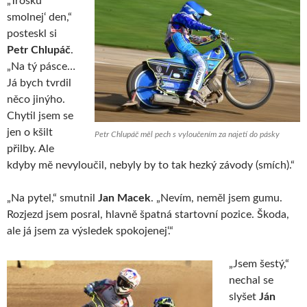
„Trošku
smolnej‘ den,“
posteskl si
Petr Chlupáč
.
„Na tý pásce…
Já bych tvrdil
něco jinýho.
Chytil jsem se
jen o kšilt
Petr Chlupáč měl pech s vyloučením za najetí do pásky
přilby. Ale
kdyby mě nevyloučil, nebyly by to tak hezký závody (smích).“
„Na pytel,“ smutnil
Jan Macek
. „Nevím, neměl jsem gumu.
Rozjezd jsem posral, hlavně špatná startovní pozice. Škoda,
ale já jsem za výsledek spokojenej‘.“
„Jsem šestý,“
nechal se
slyšet
Ján