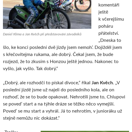
komentáři
ještě
k včerejšímu
poháru
přátelství.
Daniel Klíma a Jan Kvěch při představování závodníků
„Dneska to
šlo, ke konci poslední dvě jízdy jsem nemoh‘. Dojížděl jsem
s křečovitejma rukama, ale dobrý. Čekal jsem, že bude
rozjezd, že to zkusím s Honzou ještě jednou. Nakonec to
vyšlo, jak vyšlo. Tak dobrý.“
„Dobrý, ale rozhodčí to pískal divoce,“ říkal
Jan Kvěch
. „V
poslední jízdě jsme už najeli do posledního kola, ale on
rozhod‘, že se to bude opakovat. Nehrotili jsme to, Chlupovi
se poved‘ start a na týhle dráze se těžko něco vymejšlí.
Poved‘ se mu start a vyhrál. Já to nehrotím, v junioráku už
stejně nemůžu nic dokázat.“