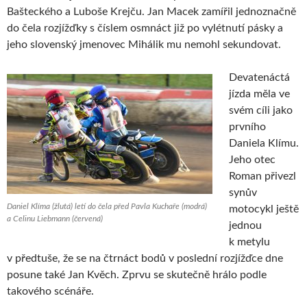
Bašteckého a Luboše Krejču. Jan Macek zamířil jednoznačně
do čela rozjížďky s číslem osmnáct již po vylétnutí pásky a
jeho slovenský jmenovec Mihálik mu nemohl sekundovat.
Devatenáctá
jízda měla ve
svém cíli jako
prvního
Daniela Klímu.
Jeho otec
Roman přivezl
synův
Daniel Klíma (žlutá) letí do čela před Pavla Kuchaře (modrá)
motocykl ještě
a Celinu Liebmann (červená)
jednou
k metylu
v předtuše, že se na čtrnáct bodů v poslední rozjížďce dne
posune také Jan Kvěch. Zprvu se skutečně hrálo podle
takového scénáře.