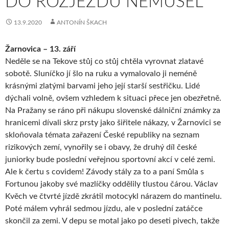
DO ROZJEZDU NEMUSEL
13.9.2020
ANTONÍN ŠKACH
Žarnovica – 13. září
Neděle se na Tekove stůj co stůj chtěla vyrovnat zlatavé
sobotě. Sluníčko jí šlo na ruku a vymalovalo ji neméně
krásnými zlatými barvami jeho její starší sestřičku. Lidé
dýchali volně, ovšem vzhledem k situaci přece jen obezřetně.
Na Pražany se ráno při nákupu slovenské dálniční známky za
hranicemi dívali skrz prsty jako šiřitele nákazy, v Žarnovici se
skloňovala témata zařazení České republiky na seznam
rizikových zemí, vynořily se i obavy, že druhý díl české
juniorky bude poslední veřejnou sportovní akcí v celé zemi.
Ale k čertu s covidem! Závody stály za to a paní Smůla s
Fortunou jakoby své mazlíčky oddělily tlustou čárou. Václav
Kvěch ve čtvrté jízdě zkrátil motocykl nárazem do mantinelu.
Poté málem vyhrál sedmou jízdu, ale v poslední zatáčce
skončil za zemi. V depu se motal jako po deseti pivech, takže