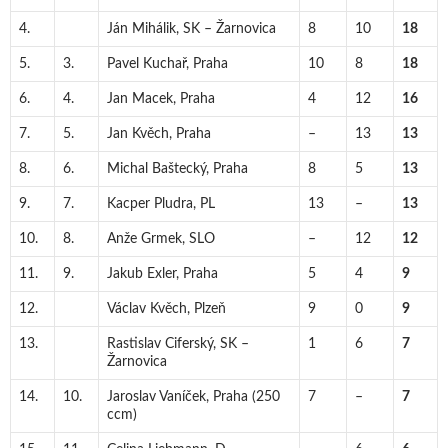
4.
Ján Mihálik, SK – Žarnovica
8
10
18
5.
3.
Pavel Kuchař, Praha
10
8
18
6.
4.
Jan Macek, Praha
4
12
16
7.
5.
Jan Kvěch, Praha
–
13
13
8.
6.
Michal Baštecký, Praha
8
5
13
9.
7.
Kacper Pludra, PL
13
–
13
10.
8.
Anže Grmek, SLO
–
12
12
11.
9.
Jakub Exler, Praha
5
4
9
12.
Václav Kvěch, Plzeň
9
0
9
13.
Rastislav Ciferský, SK –
1
6
7
Žarnovica
14.
10.
Jaroslav Vaníček, Praha (250
7
–
7
ccm)