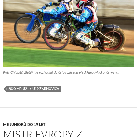
Petr Chlupáč (žlutá) jde rozhodně do čela rozjezdu před Jana Macka (červená)
2020 MR U21 + U19 ŽARNOVICA
ME JUNIORŮ DO 19 LET
MISTR EVROPY Z