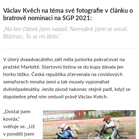
Václav Kvěch na téma své fotografie v článku o
bratrově nominaci na SGP 2021:
„Na ten článek jsem narazil. Normálně jsem se orosil.
Blázinec. To se mi líbilo.“
V úterý dvaadvacátého září měla juniorka pokračovat na
pražské Markétě. Startovní listina se do kupy dávala jen
horko těžko. Česká republika zčervenala na covidových
semaforech mnoha zemí a tak musely vypomáhat
dvěstěpadesátky. Jenže závod nakonec stejně padl, když se
dopoledne před ním omluvil právě Václav Kvěch.
„Dostal jsem
kovida,“
svěřuje se. „Už
v pondělí jsem