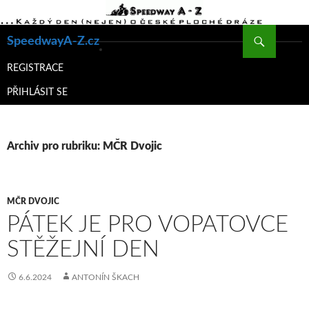
Hledat
SpeedwayA-Z.cz
PŘEJÍT
K
REGISTRACE
OBSAHU
PŘIHLÁSIT SE
WEBU
Archiv pro rubriku: MČR Dvojic
MČR DVOJIC
PÁTEK JE PRO VOPATOVCE
STĚŽEJNÍ DEN
6.6.2024
ANTONÍN ŠKACH