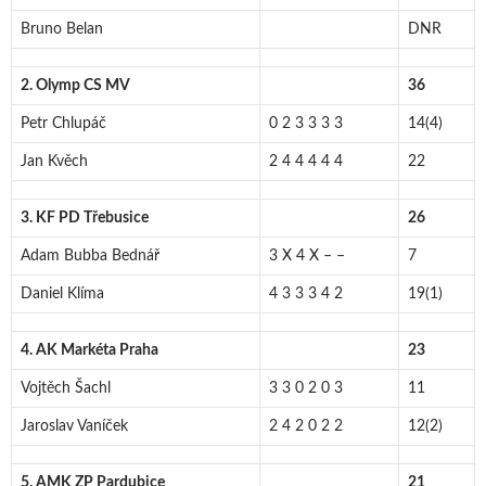
Bruno Belan
DNR
2. Olymp CS MV
36
Petr Chlupáč
0 2 3 3 3 3
14(4)
Jan Kvěch
2 4 4 4 4 4
22
3. KF PD Třebusice
26
Adam Bubba Bednář
3 X 4 X – –
7
Daniel Klíma
4 3 3 3 4 2
19(1)
4. AK Markéta Praha
23
Vojtěch Šachl
3 3 0 2 0 3
11
Jaroslav Vaníček
2 4 2 0 2 2
12(2)
5. AMK ZP Pardubice
21