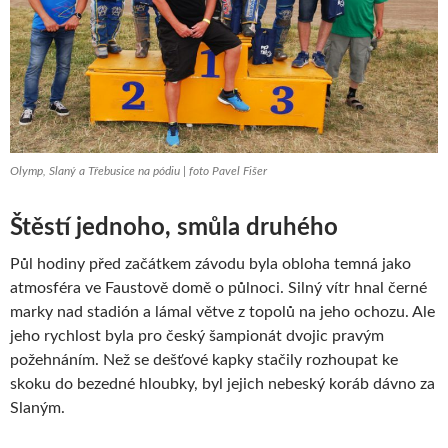
Olymp, Slaný a Třebusice na pódiu | foto Pavel Fišer
Štěstí jednoho, smůla druhého
Půl hodiny před začátkem závodu byla obloha temná jako
atmosféra ve Faustově domě o půlnoci. Silný vítr hnal černé
marky nad stadión a lámal větve z topolů na jeho ochozu. Ale
jeho rychlost byla pro český šampionát dvojic pravým
požehnáním. Než se dešťové kapky stačily rozhoupat ke
skoku do bezedné hloubky, byl jejich nebeský koráb dávno za
Slaným.