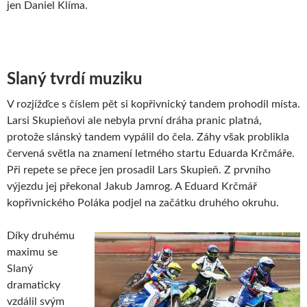
jen Daniel Klíma.
Slaný tvrdí muziku
V rozjížďce s číslem pět si kopřivnický tandem prohodil místa.
Larsi Skupieňovi ale nebyla první dráha pranic platná,
protože slánský tandem vypálil do čela. Záhy však problikla
červená světla na znamení letmého startu Eduarda Krčmáře.
Při repete se přece jen prosadil Lars Skupieň. Z prvního
výjezdu jej překonal Jakub Jamrog. A Eduard Krčmář
kopřivnického Poláka podjel na začátku druhého okruhu.
Díky druhému
maximu se
Slaný
dramaticky
vzdálil svým