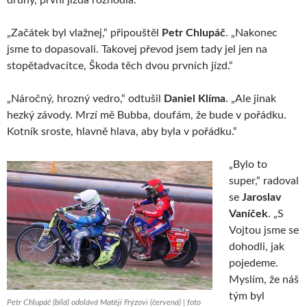
„Začátek byl vlažnej,“ připouštěl
Petr Chlupáč
. „Nakonec
jsme to dopasovali. Takovej převod jsem tady jel jen na
stopětadvacítce, Škoda těch dvou prvních jízd.“
„Náročný, hrozný vedro,“ odtušil
Daniel Klíma
. „Ale jinak
hezký závody. Mrzí mě Bubba, doufám, že bude v pořádku.
Kotník sroste, hlavně hlava, aby byla v pořádku.“
„Bylo to
super,“ radoval
se
Jaroslav
Vaníček
. „S
Vojtou jsme se
dohodli, jak
pojedeme.
Myslím, že náš
tým byl
Petr Chlupáč (bílá) odolává Matěji Frýzovi (červená) | foto