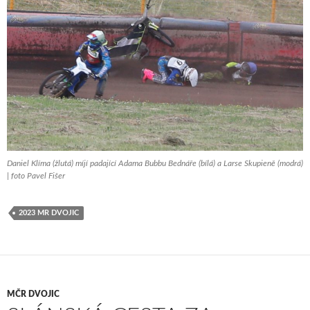
Daniel Klíma (žlutá) míjí padající Adama Bubbu Bednáře (bílá) a Larse Skupieně (modrá)
| foto Pavel Fišer
2023 MR DVOJIC
MČR DVOJIC