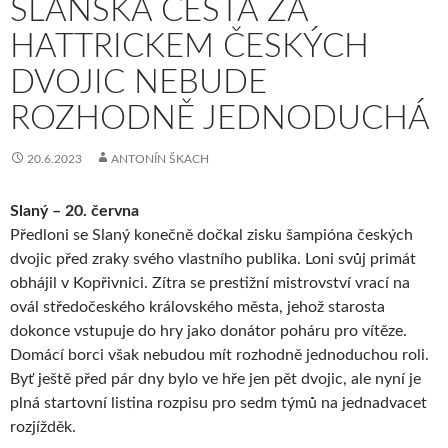
SLÁNSKÁ CESTA ZA
HATTRICKEM ČESKÝCH
DVOJIC NEBUDE
ROZHODNĚ JEDNODUCHÁ
20.6.2023
ANTONÍN ŠKACH
Slaný – 20. června
Předloni se Slaný konečně dočkal zisku šampióna českých
dvojic před zraky svého vlastního publika. Loni svůj primát
obhájil v Kopřivnici. Zítra se prestižní mistrovství vrací na
ovál středočeského královského města, jehož starosta
dokonce vstupuje do hry jako donátor poháru pro vítěze.
Domácí borci však nebudou mít rozhodně jednoduchou roli.
Byť ještě před pár dny bylo ve hře jen pět dvojic, ale nyní je
plná startovní listina rozpisu pro sedm týmů na jednadvacet
rozjížděk.