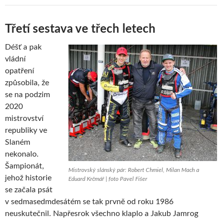
Třetí sestava ve třech letech
Déšť a pak
vládní
opatření
způsobila, že
se na podzim
2020
mistrovství
republiky ve
Slaném
nekonalo.
Šampionát,
Mistrovský slánský pár: Robert Chmiel, Milan Mach a
jehož historie
Eduard Krčmář | foto Pavel Fišer
se začala psát
v sedmasedmdesátém se tak prvně od roku 1986
neuskutečnil. Napřesrok všechno klaplo a Jakub Jamrog