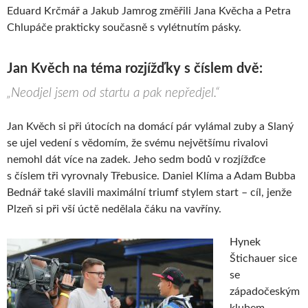
Eduard Krčmář a Jakub Jamrog změřili Jana Kvěcha a Petra
Chlupáče prakticky současně s vylétnutím pásky.
Jan Kvěch na téma rozjížďky s číslem dvě:
„Neodjel jsem od startu a pak nepředjel.“
Jan Kvěch si při útocích na domácí pár vylámal zuby a Slaný
se ujel vedení s vědomím, že svému největšímu rivalovi
nemohl dát více na zadek. Jeho sedm bodů v rozjížďce
s číslem tři vyrovnaly Třebusice. Daniel Klíma a Adam Bubba
Bednář také slavili maximální triumf stylem start – cíl, jenže
Plzeň si při vší úctě nedělala čáku na vavříny.
Hynek
Štichauer sice
se
západočeským
klubem