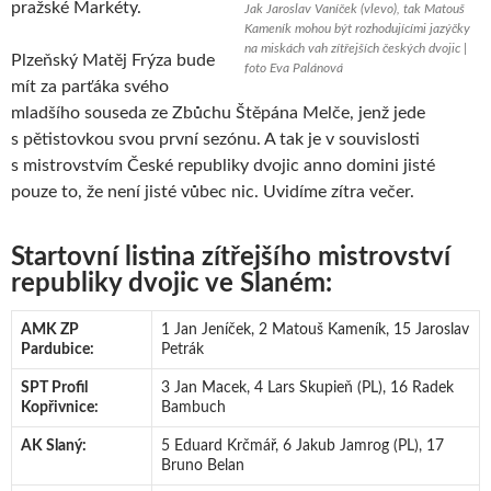
pražské Markéty.
Jak Jaroslav Vaníček (vlevo), tak Matouš
Kameník mohou být rozhodujícími jazýčky
na miskách vah zítřejších českých dvojic |
Plzeňský Matěj Frýza bude
foto Eva Palánová
mít za parťáka svého
mladšího souseda ze Zbůchu Štěpána Melče, jenž jede
s pětistovkou svou první sezónu. A tak je v souvislosti
s mistrovstvím České republiky dvojic anno domini jisté
pouze to, že není jisté vůbec nic. Uvidíme zítra večer.
Startovní listina zítřejšího mistrovství
republiky dvojic ve Slaném:
AMK ZP
1 Jan Jeníček, 2 Matouš Kameník, 15 Jaroslav
Pardubice:
Petrák
SPT Profil
3 Jan Macek, 4 Lars Skupieň (PL), 16 Radek
Kopřivnice:
Bambuch
AK Slaný:
5 Eduard Krčmář, 6 Jakub Jamrog (PL), 17
Bruno Belan