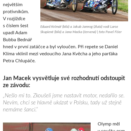
největším
protivníkům.
V rozjížďce
s číslem šest
Eduard Krčmář (bílá) a Jakub Jamrog (žlutá) vodí Larse
Skupieně (bílá) a Jana Macka (červená) | foto Pavel Fišer
upadl Adam
Bubba Bednář
hned v první zatáčce a byl vyloučen. Při repete se Daniel
Klíma vklínil mezi vedoucího Jana Kvěcha a jeho parťáka
Petra Chlupáče.
Jan Macek vysvětluje své rozhodnutí odstoupit
ze závodu:
„Nešlo mi to. Zkoušeli jsme nastavit motor, nedařilo se.
Nevím, chci se hlavně ukázat v Polsku, tady už stejně
nemáme šanci.“
Olymp měl
v součtu osm,