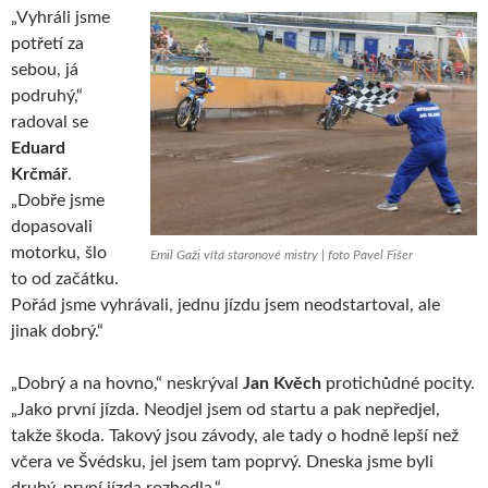
„Vyhráli jsme
potřetí za
sebou, já
podruhý,“
radoval se
Eduard
Krčmář
.
„Dobře jsme
dopasovali
motorku, šlo
Emil Gaži vítá staronové mistry | foto Pavel Fišer
to od začátku.
Pořád jsme vyhrávali, jednu jízdu jsem neodstartoval, ale
jinak dobrý.“
„Dobrý a na hovno,“ neskrýval
Jan Kvěch
protichůdné pocity.
„Jako první jízda. Neodjel jsem od startu a pak nepředjel,
takže škoda. Takový jsou závody, ale tady o hodně lepší než
včera ve Švédsku, jel jsem tam poprvý. Dneska jsme byli
druhý, první jízda rozhodla.“