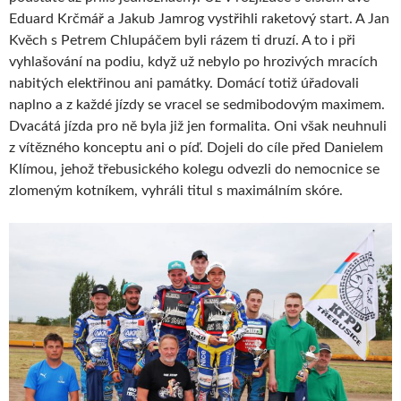
Eduard Krčmář a Jakub Jamrog vystřihli raketový start. A Jan
Kvěch s Petrem Chlupáčem byli rázem ti druzí. A to i při
vyhlašování na podiu, když už nebylo po hrozivých mracích
nabitých elektřinou ani památky. Domácí totiž úřadovali
naplno a z každé jízdy se vracel se sedmibodovým maximem.
Dvacátá jízda pro ně byla již jen formalita. Oni však neuhnuli
z vítězného konceptu ani o píď. Dojeli do cíle před Danielem
Klímou, jehož třebusického kolegu odvezli do nemocnice se
zlomeným kotníkem, vyhráli titul s maximálním skóre.