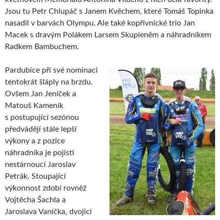
Jsou tu Petr Chlupáč s Janem Kvěchem, které Tomáš Topinka
nasadil v barvách Olympu. Ale také kopřivnické trio Jan
Macek s dravým Polákem Larsem Skupieněm a náhradníkem
Radkem Bambuchem.
Pardubice při své nominaci
tentokrát šláply na brzdu.
Ovšem Jan Jeníček a
Matouš Kameník
s postupující sezónou
předvádějí stále lepší
výkony a z pozice
náhradníka je pojistí
nestárnoucí Jaroslav
Petrák. Stoupající
výkonnost zdobí rovněž
Vojtěcha Šachla a
Jaroslava Vaníčka, dvojici