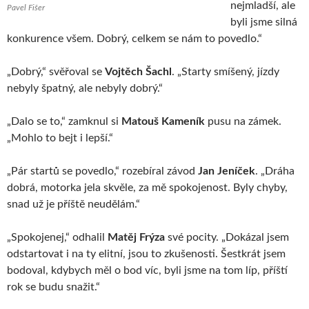
nejmladší, ale
Pavel Fišer
byli jsme silná
konkurence všem. Dobrý, celkem se nám to povedlo.“
„Dobrý,“ svěřoval se
Vojtěch Šachl
. „Starty smíšený, jízdy
nebyly špatný, ale nebyly dobrý.“
„Dalo se to,“ zamknul si
Matouš Kameník
pusu na zámek.
„Mohlo to bejt i lepší.“
„Pár startů se povedlo,“ rozebíral závod
Jan Jeníček
. „Dráha
dobrá, motorka jela skvěle, za mě spokojenost. Byly chyby,
snad už je příště neudělám.“
„Spokojenej,“ odhalil
Matěj Frýza
své pocity. „Dokázal jsem
odstartovat i na ty elitní, jsou to zkušenosti. Šestkrát jsem
bodoval, kdybych měl o bod víc, byli jsme na tom líp, příští
rok se budu snažit.“