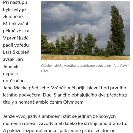
Při nástupu
byli živly již
zklidněné.
Mítink začal
pěkně zostra.
V první jízdě
pádil vpředu
Lars Skupieň,
avšak Jan
Obloha nabídla vskutku dramatickou podívanou | foto Pavel
Jeníček
Fišer
nepustil
dotěrného
Jana Macka před sebe. Vzápětí měl přijít hlavní bod prvního
letního podvečera. Duel Slaného obhajujícího dva předchozí
tituly s neméně ambiciózním Olympem.
Jenže vývoj jízdy s ambicemi stát se jedním z klíčových
momentů dnešní závody měl daleko ke strhujícímu dramatu.
A pakliže rozpoutal emoce, pak jedině proto, že domácí