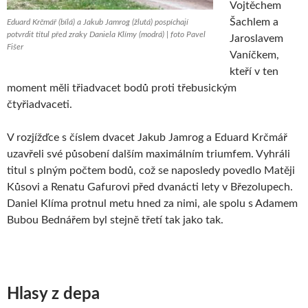
Vojtěchem
Šachlem a
Eduard Krčmář (bílá) a Jakub Jamrog (žlutá) pospíchají
potvrdit titul před zraky Daniela Klímy (modrá) | foto Pavel
Jaroslavem
Fišer
Vaníčkem,
kteří v ten
moment měli třiadvacet bodů proti třebusickým
čtyřiadvaceti.
V rozjížďce s číslem dvacet Jakub Jamrog a Eduard Krčmář
uzavřeli své působení dalším maximálním triumfem. Vyhráli
titul s plným počtem bodů, což se naposledy povedlo Matěji
Kůsovi a Renatu Gafurovi před dvanácti lety v Březolupech.
Daniel Klíma protnul metu hned za nimi, ale spolu s Adamem
Bubou Bednářem byl stejně třetí tak jako tak.
Hlasy z depa