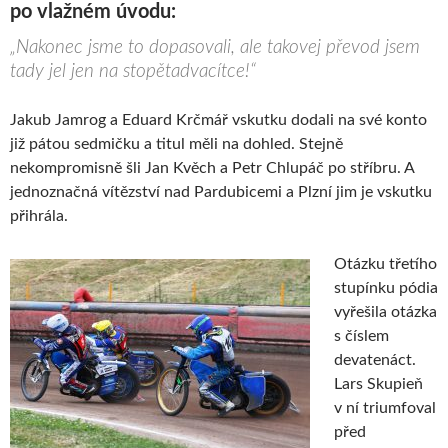
po vlažném úvodu:
„Nakonec jsme to dopasovali, ale takovej převod jsem
tady jel jen na stopětadvacítce!“
Jakub Jamrog a Eduard Krčmář vskutku dodali na své konto
již pátou sedmičku a titul měli na dohled. Stejně
nekompromisně šli Jan Kvěch a Petr Chlupáč po stříbru. A
jednoznačná vítězství nad Pardubicemi a Plzní jim je vskutku
přihrála.
Otázku třetího
stupínku pódia
vyřešila otázka
s číslem
devatenáct.
Lars Skupieň
v ní triumfoval
před