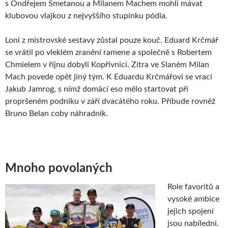
s Ondřejem Smetanou a Milanem Machem mohli mávat
klubovou vlajkou z nejvyššího stupínku pódia.
Loni z mistrovské sestavy zůstal pouze kouč. Eduard Krčmář
se vrátil po vleklém zranění ramene a společně s Robertem
Chmielem v říjnu dobyli Kopřivnici. Zítra ve Slaném Milan
Mach povede opět jiný tým. K Eduardu Krčmářovi se vrací
Jakub Jamrog, s nímž domácí eso mělo startovat při
propršeném podniku v září dvacátého roku. Přibude rovněž
Bruno Belan coby náhradník.
Mnoho povolaných
Role favoritů a
vysoké ambice
jejich spojení
jsou nabíledni.