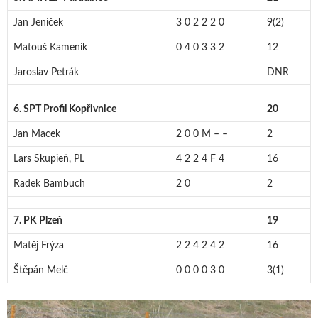
Jan Jeníček
3 0 2 2 2 0
9(2)
Matouš Kameník
0 4 0 3 3 2
12
Jaroslav Petrák
DNR
6. SPT Profil Kopřivnice
20
Jan Macek
2 0 0 M – –
2
Lars Skupieň, PL
4 2 2 4 F 4
16
Radek Bambuch
2 0
2
7. PK Plzeň
19
Matěj Frýza
2 2 4 2 4 2
16
Štěpán Melč
0 0 0 0 3 0
3(1)