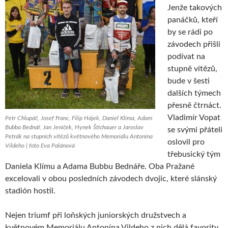
Jenže takových
panáčků, kteří
by se rádi po
závodech přišli
podívat na
stupně vítězů,
bude v šesti
dalších týmech
přesně čtrnáct.
Vladimír Vopat
Petr Chlupáč, Josef Franc, Filip Hájek, Daniel Klíma, Adam
Bubba Bednář, Jan Jeníček, Hynek Štichauer a Jaroslav
se svými přáteli
Petrák na stupních vítězů květnového Memoriálu Antonína
oslovil pro
Vildeho | foto Eva Palánová
třebusický tým
Daniela Klímu a Adama Bubbu Bednáře. Oba Pražané
excelovali v obou posledních závodech dvojic, které slánský
stadión hostil.
Nejen triumf při loňských juniorských družstvech a
květnovém Memoriálu Antonína Vildeho z nich dělá favority.