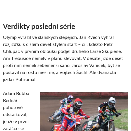
Verdikty poslední série
Olymp vyrazil ve slánských šlépějích. Jan Kvěch vyhrál
rozjížďku s číslem devět stylem start – cíl, kdežto Petr
Chlupáč v prvním oblouku podjel druhého Larse Skupieně.
Ani Třebusice neměly v plánu slevovat. V desáté jízdě deset
proti nim neměli sebemenší šanci Jaroslav Vaníček, byť se
postavil na roštu mezi ně, a Vojtěch Šachl. Ale dvanáctá
jízda? Pohroma!
Adam Bubba
Bednář
pohotově
odstartoval,
jenže v první
zatáčce se