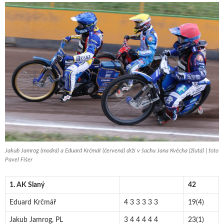
Jakub Jamrog (modrá) a Eduard Krčmář (červená) drží v šachu Jana Kvěcha (žlutá) | foto
Pavel Fišer
1. AK Slaný
42
Eduard Krčmář
4 3 3 3 3 3
19(4)
Jakub Jamrog, PL
3 4 4 4 4 4
23(1)