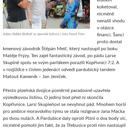
koketoval,
nicméně
nenašli shodu
v otázce
Adam Bubba Bednář se zpovídá televizi | foto Pavel Fišer
financí. Šanci
proto dostal
kmenový závodník Štěpán Melč, který nastoupil po boku
Matěje Frýzy. Ten zajel fantastický závod, po pádu Larse
Skupině spolu se svým parťákem porazili Kopřivnici 7:2. A
v rozjížďce s číslem jedenáct odvedl pardubický tandem
Matouš Kameník – Jan Jeníček.
Přesto plzeňská dvojice poměrně paradoxně uzavřela
výsledkovou listinu. O jediný bod před ní skončila
Kopřivnice. Larsi Skupieňovi se nevyhnul pád. Mnohem horší
pro ambice moravského týmu se stala rezignace Jana Macka
po dvou nulách. A Pardubice daly oproti Plzni o dva body víc,
nicméně pomohl jim fakt, že za Třebusice proti nim nastoupil