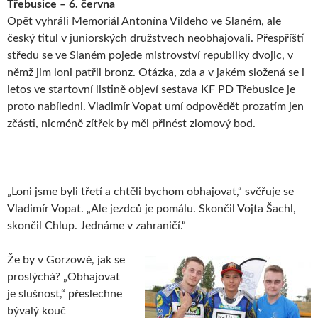
Třebusice – 6. června
Opět vyhráli Memoriál Antonína Vildeho ve Slaném, ale
český titul v juniorských družstvech neobhajovali. Přespříští
středu se ve Slaném pojede mistrovství republiky dvojic, v
němž jim loni patřil bronz. Otázka, zda a v jakém složená se i
letos ve startovní listině objeví sestava KF PD Třebusice je
proto nabíledni. Vladimír Vopat umí odpovědět prozatím jen
zčásti, nicméně zítřek by měl přinést zlomový bod.
„Loni jsme byli třetí a chtěli bychom obhajovat,“ svěřuje se
Vladimír Vopat. „Ale jezdců je pomálu. Skončil Vojta Šachl,
skončil Chlup. Jednáme v zahraničí.“
Že by v Gorzowě, jak se
proslýchá? „Obhajovat
je slušnost,“ přeslechne
bývalý kouč