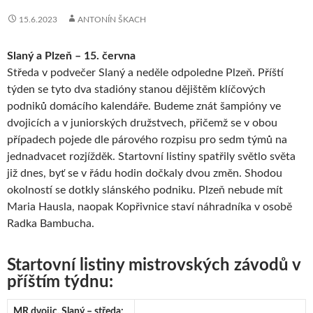
15.6.2023
ANTONÍN ŠKACH
Slaný a Plzeň – 15. června
Středa v podvečer Slaný a neděle odpoledne Plzeň. Příští
týden se tyto dva stadióny stanou dějištěm klíčových
podniků domácího kalendáře. Budeme znát šampióny ve
dvojicích a v juniorských družstvech, přičemž se v obou
případech pojede dle párového rozpisu pro sedm týmů na
jednadvacet rozjížděk. Startovní listiny spatřily světlo světa
již dnes, byť se v řádu hodin dočkaly dvou změn. Shodou
okolností se dotkly slánského podniku. Plzeň nebude mít
Maria Hausla, naopak Kopřivnice staví náhradníka v osobě
Radka Bambucha.
Startovní listiny mistrovských závodů v
příštím týdnu:
MR dvojic, Slaný – středa: