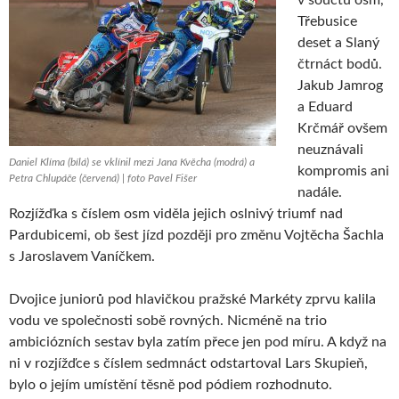
Třebusice
deset a Slaný
čtrnáct bodů.
Jakub Jamrog
a Eduard
Krčmář ovšem
neuznávali
Daniel Klíma (bílá) se vklínil mezi Jana Kvěcha (modrá) a
kompromis ani
Petra Chlupáče (červená) | foto Pavel Fišer
nadále.
Rozjížďka s číslem osm viděla jejich oslnivý triumf nad
Pardubicemi, ob šest jízd později pro změnu Vojtěcha Šachla
s Jaroslavem Vaníčkem.
Dvojice juniorů pod hlavičkou pražské Markéty zprvu kalila
vodu ve společnosti sobě rovných. Nicméně na trio
ambiciózních sestav byla zatím přece jen pod míru. A když na
ni v rozjížďce s číslem sedmnáct odstartoval Lars Skupieň,
bylo o jejím umístění těsně pod pódiem rozhodnuto.