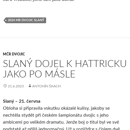
2024 MR DVOJIC SLANÝ
MČR DVOJIC
SLANÝ DOJEL K HATTRICKU
JAKO PO MÁSLE
21.6.2023
ANTONÍN ŠKACH
Slaný – 21. června
Obloha si připravila vskutku okázalé kulisy, jakoby se
nechtěla stydět při českém šampionátu dvojic s jeho
ambicemi po velikém dramatu. Jenže boj o titul byl ve své
podstatě až příliš jednoznačný. Už v rozjížďce s číslem dvě