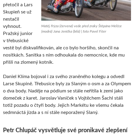
přetočil a Lars
Skupieň se už
nestačil
vyhnout.
Matěj Frýza (červená) vede před zraky Štěpána Melčce
(modrá) Jana Jeníčka (bílá) | foto Pavel Fišer
Pražský junior
v třebusické
vestě byl diskvalifikován, ale co bylo horšího, skončil na
nosítkách. Sanitka s ním odhoukala do nemocnice, kde mu
přišli na zlomený kotník.
Daniel Klíma bojoval i za svého zraněného kolegu a odvedl
Larse Skupině. Třebusice byly za Slaným o osm a za Olympem
o dva body. Naděje na pódium se stále neřítila k zemi jako
domeček z karet. Jaroslav Vaníček s Vojtěchem Šachl stáli
totiž pozadu o čtyři body. Jejich Markétu ke všemu čekala
sedmnáctá jízda a s ní stále neporažený Slaný.
Petr Chlupáč vysvětluje své pronikavé zlepšení