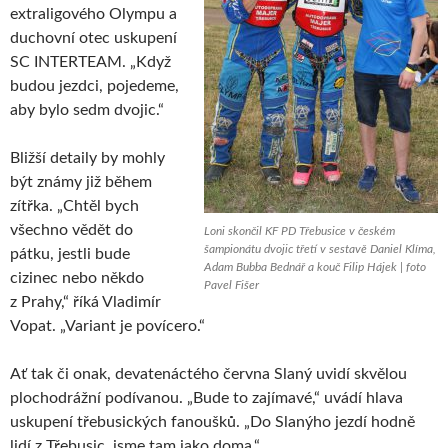
extraligového Olympu a
duchovní otec uskupení
SC INTERTEAM. „Když
budou jezdci, pojedeme,
aby bylo sedm dvojic.“
Bližší detaily by mohly
být známy již během
zítřka. „Chtěl bych
všechno vědět do
Loni skončil KF PD Třebusice v českém
šampionátu dvojic třetí v sestavě Daniel Klíma,
pátku, jestli bude
Adam Bubba Bednář a kouč Filip Hájek | foto
cizinec nebo někdo
Pavel Fišer
z Prahy,“ říká Vladimír
Vopat. „Variant je povícero.“
Ať tak či onak, devatenáctého června Slaný uvidí skvělou
plochodrážní podívanou. „Bude to zajímavé,“ uvádí hlava
uskupení třebusických fanoušků. „Do Slanýho jezdí hodně
lidí z Třebusic, jsme tam jako doma.“