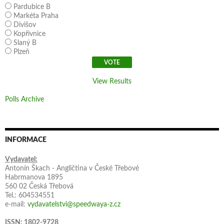
Pardubice B
Markéta Praha
Divišov
Kopřivnice
Slaný B
Plzeň
View Results
Polls Archive
INFORMACE
Vydavatel:
Antonín Škach - Angličtina v České Třebové
Habrmanova 1895
560 02 Česká Třebová
Tel.: 604534551
e-mail:
vydavatelstvi@speedwaya-z.cz
ISSN: 1802-9728