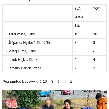
SLA
TOT
krátká
1.5.
1. Karel Průša, Slaný
10
10
2. Štěpánka Nyklová, Slaný (E)
8
8
3. Matěj Tůma, Slaný
6
6
4. Jakub Hejkal, Slaný
4
4
5. Jaroslav Bartek, Praha
2
2
Poznámka:
bodový klíč 10 – 8 – 6 – 4 – 2