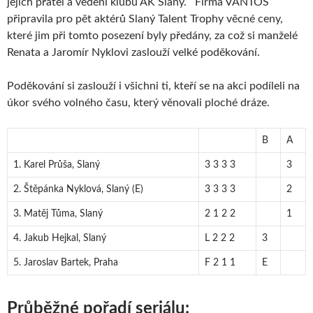
jejich přátel a vedení klubu AK Slaný. Firma VANTOS
připravila pro pět aktérů Slaný Talent Trophy věcné ceny,
které jim při tomto posezení byly předány, za což si manželé
Renata a Jaromír Nyklovi zaslouží velké poděkování.
Poděkování si zaslouží i všichni ti, kteří se na akci podíleli na
úkor svého volného času, který věnovali ploché dráze.
B
A
1. Karel Průša, Slaný
3 3 3 3
3
2. Štěpánka Nyklová, Slaný (E)
3 3 3 3
2
3. Matěj Tůma, Slaný
2 1 2 2
1
4. Jakub Hejkal, Slaný
L 2 2 2
3
5. Jaroslav Bartek, Praha
F 2 1 1
E
Průběžné pořadí seriálu: