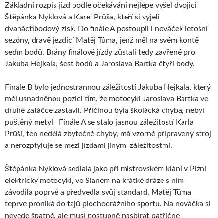
Základní rozpis jízd podle očekávání nejlépe vyšel dvojici
Štěpánka Nyklová a Karel Průša, kteří si vyjeli
dvanáctibodový zisk. Do finále A postoupil i nováček letošní
sezóny, dravě jezdící Matěj Tůma, jenž měl na svém kontě
sedm bodů. Brány finálové jízdy zůstali tedy zavřené pro
Jakuba Hejkala, šest bodů a Jaroslava Bartka čtyři body.
Finále B bylo jednostrannou záležitostí Jakuba Hejkala, který
měl usnadněnou pozici tím, že motocykl Jaroslava Bartka ve
druhé zatáčce zastavil. Příčinou byla školácká chyba, nebyl
puštěný metyl. Finále A se stalo jasnou záležitostí Karla
Průši, ten nedělá zbytečné chyby, má vzorně připravený stroj
a nerozptyluje se mezi jízdami jinými záležitostmi.
Štěpánka Nyklová sedlala jako při mistrovském klání v Plzni
elektrický motocykl, ve Slaném na krátké dráze s ním
závodila poprvé a předvedla svůj standard. Matěj Tůma
teprve proniká do tajů plochodrážního sportu. Na nováčka si
nevede špatně, ale musí postupně nasbírat patřičné