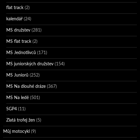
flat track
(2)
kalendář
(24)
MS družstev
(281)
MS flat track
(2)
MS Jednotlivců
(171)
MS juniorských družstev
(154)
MS Juniorů
(252)
MS Na dlouhé dráze
(367)
MS Na ledě
(501)
SGP4
(11)
Zlatá trofej žen
(5)
Můj motocykl
(9)