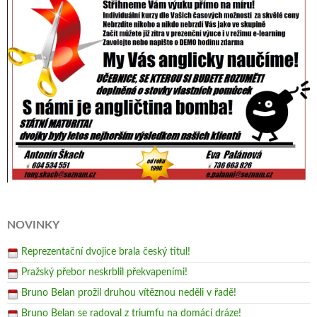
NOVINKY
Reprezentační dvojice brala český titul!
Pražský přebor neskrblil překvapeními!
Bruno Belan prožil druhou vítěznou neděli v řadě!
Bruno Belan se radoval z triumfu na domácí dráze!