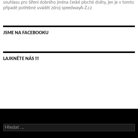
souhlasu pro šíření dobrého jména české ploché dráhy, jen je v tomto
případě potřebné uvádět zdroj speedwayA-Z.cz
JSME NA FACEBOOKU
LAJKNĚTE NÁS !!!
Bruno Belan se radoval z triumfu na domácí dráze!
Vyhledávání
Andy Appleton obhájil dlouhodrážní titul!
Reprezentační dvojice brala český titul!