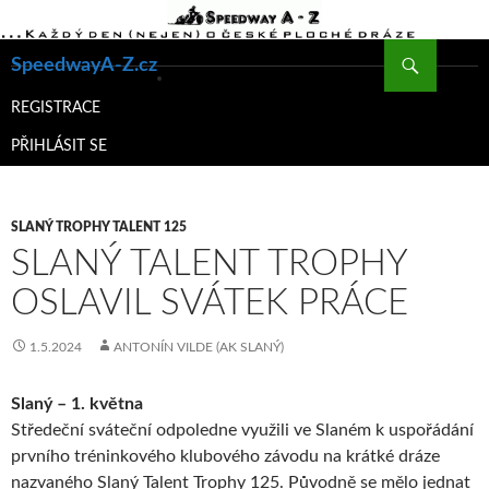
Hledat
SpeedwayA-Z.cz
PŘEJÍT
K
REGISTRACE
OBSAHU
PŘIHLÁSIT SE
WEBU
SLANÝ TROPHY TALENT 125
SLANÝ TALENT TROPHY
OSLAVIL SVÁTEK PRÁCE
1.5.2024
ANTONÍN VILDE (AK SLANÝ)
Slaný – 1. května
Středeční sváteční odpoledne využili ve Slaném k uspořádání
prvního tréninkového klubového závodu na krátké dráze
nazvaného Slaný Talent Trophy 125. Původně se mělo jednat