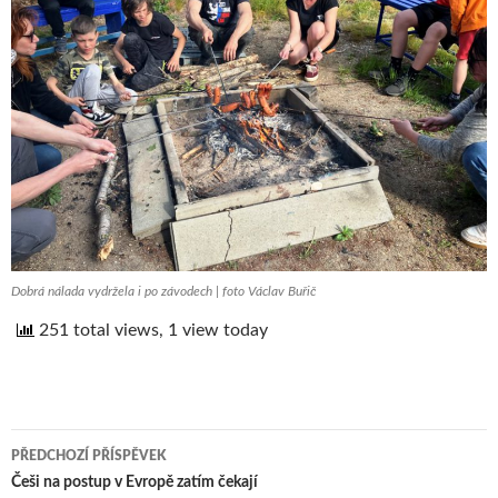
Dobrá nálada vydržela i po závodech | foto Václav Buřič
251 total views, 1 view today
PŘEDCHOZÍ PŘÍSPĚVEK
Navigace
Češi na postup v Evropě zatím čekají