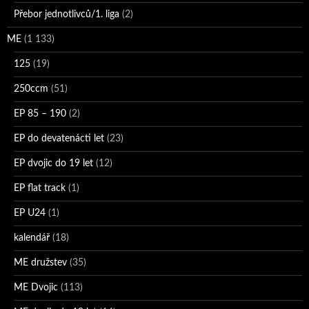
Přebor jednotlivců/1. liga
(2)
ME
(1 133)
125
(19)
250ccm
(51)
EP 85 – 190
(2)
EP do devatenácti let
(23)
EP dvojic do 19 let
(12)
EP flat track
(1)
EP U24
(1)
kalendář
(18)
ME družstev
(35)
ME Dvojic
(113)