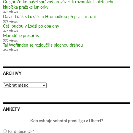
Gregor Zorko našel správný provázek k rozmotání spleteného
klubíčka pražské juniorky
378 views
David Lizák s Lukášem Hromádkou přepsali historii
377 views
Češi budou v Lodži po oba dny
375 views
Marodů je přespříliš
370 views
Tai Woffinden se rozloučil s plochou dráhou
367 views
ARCHIVY
Archivy
ANKETY
Kdo vyhraje sobotní první ligu v Liberci?
Pardubice U21