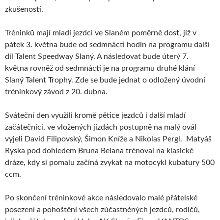
zkušenosti.
Tréninků mají mladí jezdci ve Slaném poměrně dost, již v
pátek 3. května bude od sedmnácti hodin na programu další
díl Talent Speedway Slaný. A následovat bude úterý 7.
května rovněž od sedmnácti je na programu druhé klání
Slaný Talent Trophy. Zde se bude jednat o odložený úvodní
tréninkový závod z 20. dubna.
Sváteční den využili kromě pětice jezdců i další mladí
začátečníci, ve vložených jízdách postupně na malý ovál
vyjeli David Filipovský, Šimon Kníže a Nikolas Pergl. Matyáš
Ryska pod dohledem Bruna Belana trénoval na klasické
dráze, kdy si pomalu začíná zvykat na motocykl kubatury 500
ccm.
Po skončení tréninkové akce následovalo malé přátelské
posezení a pohoštění všech zúčastněných jezdců, rodičů,