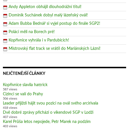
Andy Appleton obhájil dlouhodrážní titul!
Dominik Suchánek dobyl malý lázeňský ovál!
Adam Bubba Bednář si vyjel postup do finále SGP2!
Poláci měli na Borech pré!
Kopřivnice vyhrála i v Pardubicích!
Mistrovský flat track se vrátil do Mariánských Lázní!
NEJČTENĚJŠÍ ČLÁNKY
Kopřivnice slavila hattrick
587 views
Cizinci se valí do Prahy
506 views
Leader přijíždí hájit svou pozici na ovál svého arcirivala
418 views
Dvě dobré zprávy přichází o víkendové SGP v Lodži
407 views
Karel Průša letos nepojede, Petr Marek na podzim
403 views