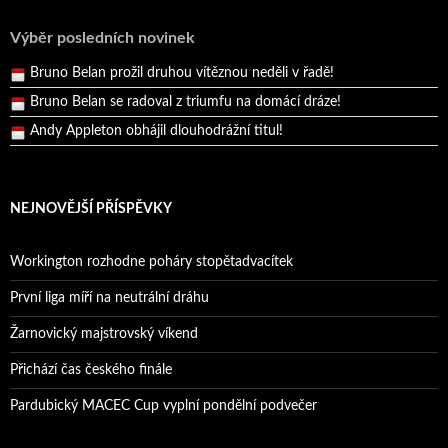
Pražský přebor neskrblil překvapeními!
Výběr posledních novinek
Bruno Belan prožil druhou vítěznou neděli v řadě!
Bruno Belan se radoval z triumfu na domácí dráze!
Andy Appleton obhájil dlouhodrážní titul!
Reprezentační dvojice brala český titul!
NEJNOVĚJŠÍ PŘÍSPĚVKY
Workington rozhodne poháry stopětadvacítek
První liga míří na neutrální dráhu
Žarnovický majstrovský víkend
Přichází čas českého finále
Pardubický MACEC Cup vyplní pondělní podvečer