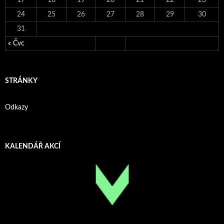
24
25
26
27
28
29
30
31
« Čvc
STRÁNKY
Odkazy
KALENDÁŘ AKCÍ