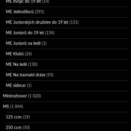
ME dvojic do 19 let
(14)
ME Jednotlivců
(291)
ME Juniorských družstev do 19 let
(131)
ME Juniorů do 19 let
(134)
ME Juniorů na ledě
(1)
ME Klubů
(26)
ME Na ledě
(130)
ME Na travnaté dráze
(93)
ME sidecar
(1)
Minirozhovor
(1 020)
MS
(1 844)
125 ccm
(19)
250 ccm
(50)