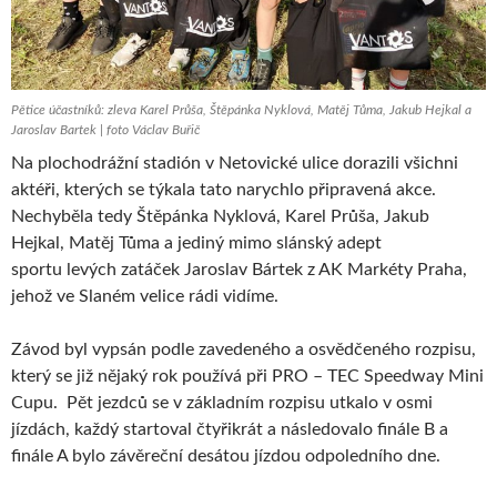
Pětice účastníků: zleva Karel Průša, Štěpánka Nyklová, Matěj Tůma, Jakub Hejkal a
Jaroslav Bartek | foto Václav Buřič
Na plochodrážní stadión v Netovické ulice dorazili všichni
aktéři, kterých se týkala tato narychlo připravená akce.
Nechyběla tedy Štěpánka Nyklová, Karel Průša, Jakub
Hejkal, Matěj Tůma a jediný mimo slánský adept
sportu levých zatáček Jaroslav Bártek z AK Markéty Praha,
jehož ve Slaném velice rádi vidíme.
Závod byl vypsán podle zavedeného a osvědčeného rozpisu,
který se již nějaký rok používá při PRO – TEC Speedway Mini
Cupu. Pět jezdců se v základním rozpisu utkalo v osmi
jízdách, každý startoval čtyřikrát a následovalo finále B a
finále A bylo závěreční desátou jízdou odpoledního dne.