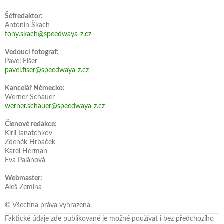
Šéfredaktor:
Antonín Škach
tony.skach@speedwaya-z.cz
Vedoucí fotograf:
Pavel Fišer
pavel.fiser@speedwaya-z.cz
Kancelář Německo:
Werner Schauer
werner.schauer@speedwaya-z.cz
Členové redakce:
Kiril Ianatchkov
Zdeněk Hrbáček
Karel Herman
Eva Palánová
Webmaster:
Aleš Zemina
© Všechna práva vyhrazena.
Faktické údaje zde publikované je možné používat i bez předchozího