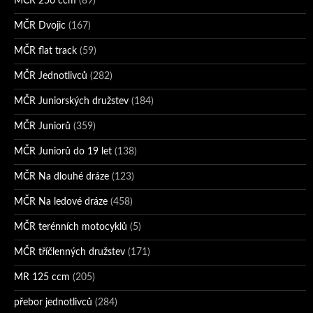
MČR 250 ccm
(89)
MČR Dvojic
(167)
MČR flat track
(59)
MČR Jednotlivců
(282)
MČR Juniorských družstev
(184)
MČR Juniorů
(359)
MČR Juniorů do 19 let
(138)
MČR Na dlouhé dráze
(123)
MČR Na ledové dráze
(458)
MČR terénních motocyklů
(5)
MČR tříčlenných družstev
(171)
MR 125 ccm
(205)
přebor jednotlivců
(284)