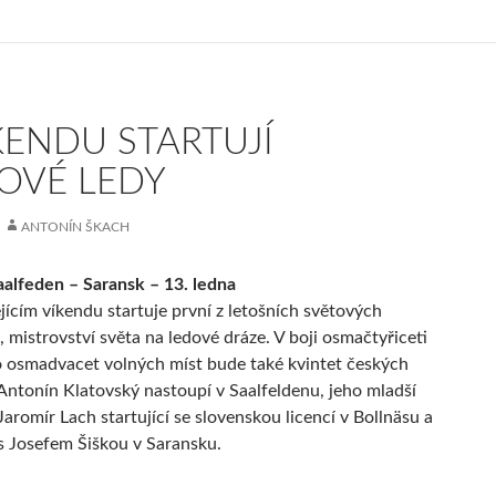
KENDU STARTUJÍ
OVÉ LEDY
ANTONÍN ŠKACH
aalfeden – Saransk – 13. ledna
ícím víkendu startuje první z letošních světových
 mistrovství světa na ledové dráze. V boji osmačtyřiceti
 osmadvacet volných míst bude také kvintet českých
Antonín Klatovský nastoupí v Saalfeldenu, jeho mladší
Jaromír Lach startující se slovenskou licencí v Bollnäsu a
s Josefem Šiškou v Saransku.