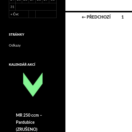
31
« Čvc
← PŘEDCHOZÍ
1
Navigace
STRÁNKY
pro
Odkazy
příspěvky
KALENDÁŘ AKCÍ
MR 250 ccm –
Pardubice
(ZRUŠENO)