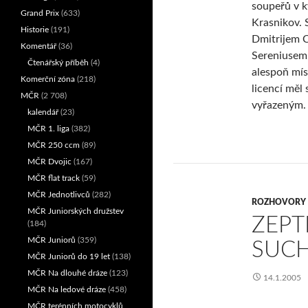
soupeřů v k
Grand Prix
(633)
Krasnikov. S
Historie
(191)
Dmitrijem 
Komentář
(36)
Sereniusem. 
Čtenářský příběh
(4)
alespoň mís
Komerční zóna
(218)
licencí měl
MČR
(2 708)
vyřazeným.
kalendář
(23)
MČR 1. liga
(382)
MČR 250 ccm
(89)
MČR Dvojic
(167)
MČR flat track
(59)
MČR Jednotlivců
(282)
ROZHOVORY
MČR Juniorských družstev
ZEPT
(184)
MČR Juniorů
(359)
SUC
MČR Juniorů do 19 let
(138)
MČR Na dlouhé dráze
(123)
14.1.2005
MČR Na ledové dráze
(458)
MČR terénních motocyklů