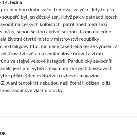
 14. ledna
 pro plochou dráhu začal trénovat ve věku, kdy to pro
o soupeřů byl jen dětský sen. Když pak v patnácti letech
ávodit na českých kolbištích, patřil hned mezi širší
s má za sebou šestou aktivní sezónu. Ta mu na jedné
sla životní čtvrté místo v mistrovství republiky
či extraligový titul, nicméně také třeba těsné vyřazení z
 mistrovství světa na semifinálové úrovni a ztrátu
ůnu ve stejné věkové kategorii. Pardubický závodník
ánek, jenž umí vytěžit maximum ze svých bleskových
kytne příští týden exkluzivní rozhovor magazínu
. A ani tentokrát nebudou naši čtenáři ošizeni o již
žnost zadat své vlastní otázky.
VOR