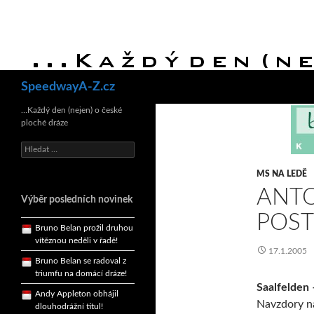
Hledat
SpeedwayA-Z.cz
Bruno Belan se radoval z
triumfu na domácí dráze!
…Každý den (nejen) o české
ploché dráze
Andy Appleton obhájil
dlouhodrážní titul!
Vyhledávání
Reprezentační dvojice
brala český titul!
MS NA LEDĚ
ANTO
Pražský přebor neskrblil
Výběr posledních novinek
překvapeními!
POST
Bruno Belan prožil druhou
vítěznou neděli v řadě!
17.1.2005
Bruno Belan se radoval z
triumfu na domácí dráze!
Saalfelden 
Andy Appleton obhájil
Navzdory na
dlouhodrážní titul!