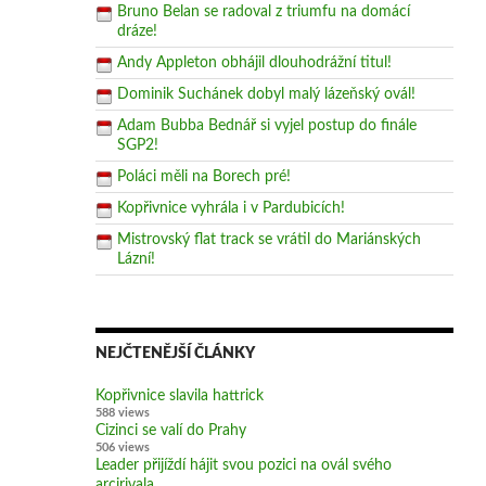
Bruno Belan se radoval z triumfu na domácí
dráze!
Andy Appleton obhájil dlouhodrážní titul!
Dominik Suchánek dobyl malý lázeňský ovál!
Adam Bubba Bednář si vyjel postup do finále
SGP2!
Poláci měli na Borech pré!
Kopřivnice vyhrála i v Pardubicích!
Mistrovský flat track se vrátil do Mariánských
Lázní!
NEJČTENĚJŠÍ ČLÁNKY
Kopřivnice slavila hattrick
588 views
Cizinci se valí do Prahy
506 views
Leader přijíždí hájit svou pozici na ovál svého
arcirivala