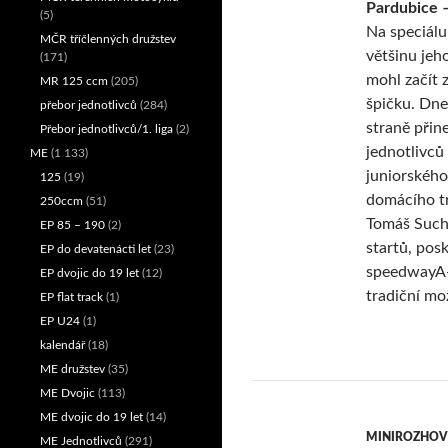
Pardubice –
(5)
Na speciálu
MČR tříčlenných družstev
většinu jeh
(171)
mohl začít z
MR 125 ccm
(205)
špičku. Dne
přebor jednotlivců
(284)
straně přine
Přebor jednotlivců/1. liga
(2)
jednotlivců 
ME
(1 133)
juniorského
125
(19)
domácího tr
250ccm
(51)
Tomáš Such
EP 85 – 190
(2)
startů, pos
EP do devatenácti let
(23)
speedwayA-Z
EP dvojic do 19 let
(12)
tradiční mo
EP flat track
(1)
EP U24
(1)
kalendář
(18)
ME družstev
(35)
ME Dvojic
(113)
ME dvojic do 19 let
(14)
MINIROZHO
ME Jednotlivců
(291)