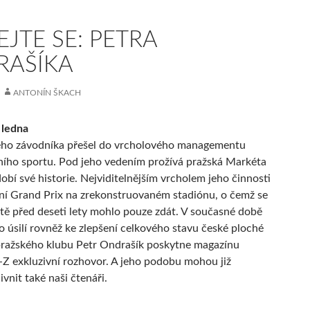
EJTE SE: PETRA
RAŠÍKA
ANTONÍN ŠKACH
 ledna
ého závodníka přešel do vrcholového managementu
ího sportu. Pod jeho vedením prožívá pražská Markéta
dobí své historie. Nejviditelnějším vrcholem jeho činnosti
ní Grand Prix na zrekonstruovaném stadiónu, o čemž se
tě před deseti lety mohlo pouze zdát. V současné době
o úsilí rovněž ke zlepšení celkového stavu české ploché
pražského klubu Petr Ondrašík poskytne magazínu
 exkluzivní rozhovor. A jeho podobu mohou již
ivnit také naši čtenáři.