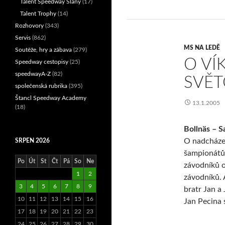
Talent Speedway Slaný
(17)
Talent Trophy
(14)
Rozhovory
(343)
Servis
(862)
MS NA LEDĚ
Soutěže, hry a zábava
(279)
O VÍ
Speedway cestopisy
(25)
speedwayA-Z
(82)
SVĚT
společenská rubrika
(395)
Štancl Speedway Academy
13.1.2005
(18)
Bollnäs – S
O nadcházej
SRPEN 2026
šampionátů,
Po
Út
St
Čt
Pá
So
Ne
závodníků o
1
2
závodníků. 
3
4
5
6
7
8
9
bratr Jan a 
10
11
12
13
14
15
16
Jan Pecina 
17
18
19
20
21
22
23
24
25
26
27
28
29
30