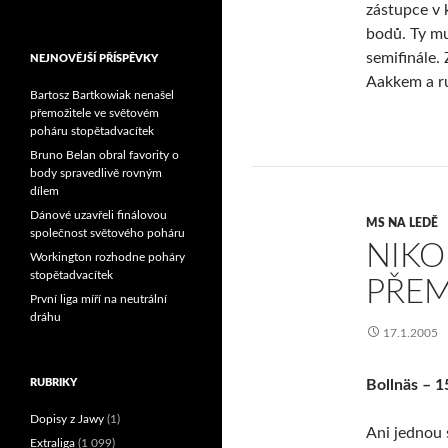
zástupce v 
Reprezentační dvojice
brala český titul!
bodů. Ty mu
semifinále.
NEJNOVĚJŠÍ PŘÍSPĚVKY
Aakkem a ru
Bartosz Bartkowiak nenašel
přemožitele ve světovém
poháru stopětadvacítek
Bruno Belan obral favority o
body spravedlivě rovným
dílem
Dánové uzavřeli finálovou
MS NA LEDĚ
společnost světového poháru
NIKO
Workington rozhodne poháry
stopětadvacítek
PŘEM
První liga míří na neutrální
dráhu
17.1.2005
RUBRIKY
Bollnäs – 1
Dopisy z Jawy
(1)
Ani jednou 
Extraliga
(1 099)