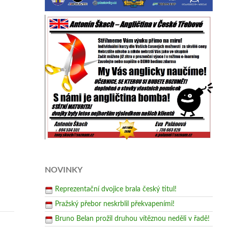
NOVINKY
Reprezentační dvojice brala český titul!
Pražský přebor neskrblil překvapeními!
Bruno Belan prožil druhou vítěznou neděli v řadě!