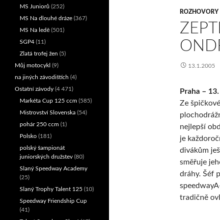
MS Juniorů
(252)
ROZHOVORY
MS Na dlouhé dráze
(367)
ZEPT
MS Na ledě
(501)
OND
SGP4
(11)
Zlatá trofej žen
(5)
Můj motocykl
(9)
13.1.2005
na jiných závodištích
(4)
Ostatní závody
(4 471)
Praha – 13.
Markéta Cup 125 ccm
(585)
Ze špičkov
Mistrovství Slovenska
(54)
plochodrážn
pohár 250 ccm
(1)
nejlepší ob
Polsko
(181)
je každoroč
polský šampionát
divákům ješ
juniorských družstev
(80)
směřuje jeh
Slaný Speedway Academy
dráhy. Šéf 
(25)
speedwayA-Z
Slaný Trophy Talent 125
(10)
tradičně ovl
Speedway Friendship Cup
(41)