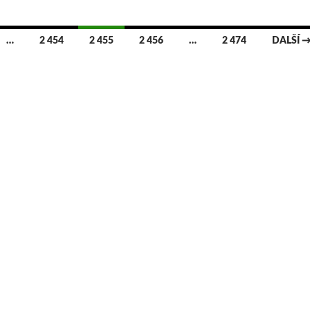
…
2 454
2 455
2 456
…
2 474
DALŠÍ 