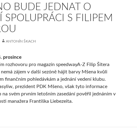
O BUDE JEDNAT O
Í SPOLUPRÁCI S FILIPEM
ROU
ANTONÍN ŠKACH
. prosince
ím rozhovoru pro magazín speedwayA-Z Filip Šitera
ž nemá zájem v další sezóně hájit barvy Mšena kvůli
m finančním pohledávkám a jednání vedení klubu.
syliw, prezident PDK Mšeno, však tyto informace
b na svém prvním letošním zasedání pověřil jednáním v
osti manažera Františka Liebezeita.