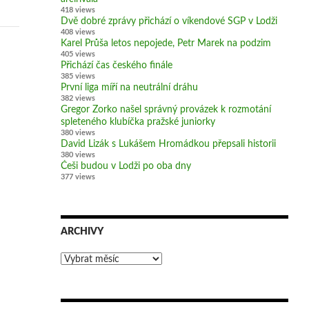
418 views
Dvě dobré zprávy přichází o víkendové SGP v Lodži
408 views
Karel Průša letos nepojede, Petr Marek na podzim
405 views
Přichází čas českého finále
385 views
První liga míří na neutrální dráhu
382 views
Gregor Zorko našel správný provázek k rozmotání
spleteného klubíčka pražské juniorky
380 views
David Lizák s Lukášem Hromádkou přepsali historii
380 views
Češi budou v Lodži po oba dny
377 views
ARCHIVY
Archivy