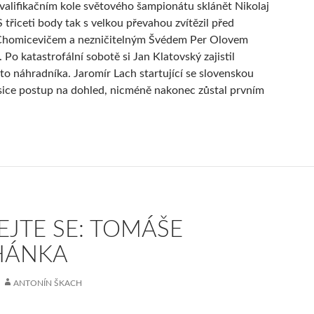
valifikačním kole světového šampionátu sklánět Nikolaj
 třiceti body tak s velkou převahou zvítězil před
Chomicevičem a nezničitelným Švédem Per Olovem
Po katastrofální sobotě si Jan Klatovský zajistil
to náhradníka. Jaromír Lach startující se slovenskou
 sice postup na dohled, nicméně nakonec zůstal prvním
EJTE SE: TOMÁŠE
HÁNKA
ANTONÍN ŠKACH