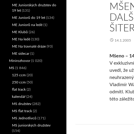
MŠEN
ME Juniorských družstev do
19 let
(131)
DALŠ
ME Juniorů do 19 let
(134)
ME Juniorů na ledě
(1)
ŠITE
ME Klubů
(26)
ME Na ledě
(130)
14.1.2005
ME Na travnaté dráze
(93)
ME sidecar
(1)
Mšeno – 14
Minirozhovor
(1 020)
V exkluzivn
MS
(1 846)
uvedl, že u
125 ccm
(20)
neuhrazený
250 ccm
(50)
Vladimír Wa
flat track
(2)
odmítl. Klu
kalendář
(24)
této záležit
MS družstev
(282)
MS flat track
(2)
MS Jednotlivců
(171)
MS juniorských družstev
(154)