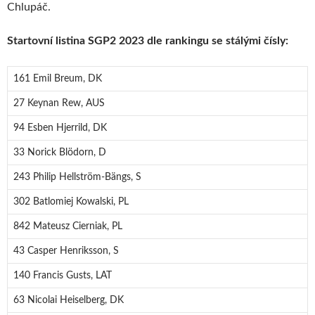
Chlupáč.
Startovní listina SGP2 2023 dle rankingu se stálými čísly:
161 Emil Breum, DK
27 Keynan Rew, AUS
94 Esben Hjerrild, DK
33 Norick Blödorn, D
243 Philip Hellström-Bängs, S
302 Batlomiej Kowalski, PL
842 Mateusz Cierniak, PL
43 Casper Henriksson, S
140 Francis Gusts, LAT
63 Nicolai Heiselberg, DK