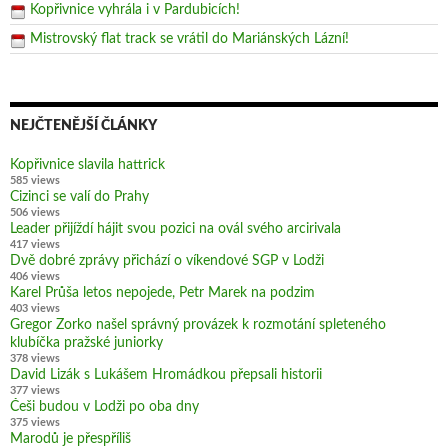
Kopřivnice vyhrála i v Pardubicích!
Mistrovský flat track se vrátil do Mariánských Lázní!
NEJČTENĚJŠÍ ČLÁNKY
Kopřivnice slavila hattrick
585 views
Cizinci se valí do Prahy
506 views
Leader přijíždí hájit svou pozici na ovál svého arcirivala
417 views
Dvě dobré zprávy přichází o víkendové SGP v Lodži
406 views
Karel Průša letos nepojede, Petr Marek na podzim
403 views
Gregor Zorko našel správný provázek k rozmotání spleteného
klubíčka pražské juniorky
378 views
David Lizák s Lukášem Hromádkou přepsali historii
377 views
Češi budou v Lodži po oba dny
375 views
Marodů je přespříliš