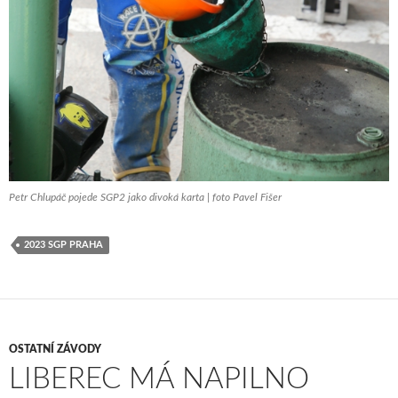
Petr Chlupáč pojede SGP2 jako divoká karta | foto Pavel Fišer
2023 SGP PRAHA
OSTATNÍ ZÁVODY
LIBEREC MÁ NAPILNO