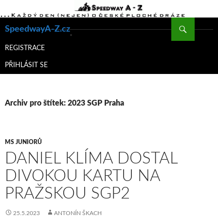
Hledat
SpeedwayA-Z.cz
PŘEJÍT
K
REGISTRACE
OBSAHU
PŘIHLÁSIT SE
WEBU
Archiv pro štítek: 2023 SGP Praha
MS JUNIORŮ
DANIEL KLÍMA DOSTAL
DIVOKOU KARTU NA
PRAŽSKOU SGP2
25.5.2023
ANTONÍN ŠKACH