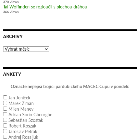
370 views
Tai Woffinden se rozloučil s plochou dráhou
366 views
ARCHIVY
Archivy
ANKETY
Označte nejlepší trojici pardubického MACEC Cupu v pondělí:
Jan Jeníček
Marek Ziman
Milen Manev
Adrian Sorin Gheorghe
Sebastian Szostak
Robert Roszak
Jaroslav Petrák
Andrej Rozaljuk