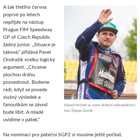
A tak třetího června
poprvé po letech
nepřijde na nástup
Prague FIM Speedway
GP of Czech Republic
žádný junior. „Situace je
taková,“ přidává Pavel
Ondrašík vcelku logický
argument. „Chceme
plochou dráhu
pozvednout. Budeme
rádi, když se povede
slušný výsledek a
fanouškům se závod
Eduard Krčmář se stane druhým náhradníkem |
foto Štěpán Ševčík
bude líbit. A mladé
uvidíme v pátek.“
Na nominaci pro páteční SGP2 si musíme ještě počkat.