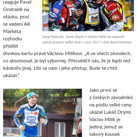
reaguje Pavel
Ondrašík na
otázku, proč
se vedení AK
Markéta
Greg Hancock, Jason Doyle a Václav Milík na stupních
rozhodlo
vítězů pražské velké ceny v roce 2017 | foto Karel Herman
přidělit
divokou kartu právě Václavu Milíkovi. „A ve všech závodech,
co absolvoval, je byl výbornej. Přesvědčil nás, že je lepší než
kdokoliv jinej. Líbí se nám i jeho přístup. Bude se chtít
ukázat.“
Jako první se
z českých závodníků
na pódiu velké ceny
ukázal Lukáš Dryml.
Václav Milík je
jediný, jemuž se
takový kousek