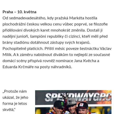
Praha – 10. května
Od sedmadevadesátého, kdy pražská Markéta hostila
plochodrážní českou velkou cenu vůbec poprvé, se filozofie
přidělování divokých karet mnohokrát změnila. Dostali ji
nadějní junioři, šampióni republiky či cizinci, kteří měli před
brány stadiónu dotáhnout zástupy svých krajanů.
Pochopitelně platících. Příští měsíc poveze šestnáctku Václav
Milík. A k záměru nabídnout divákům to nejlepší ze současné
domácí scény přispívá rovněž nominace Jana Kvěcha a
Eduarda Krčmáře na posty náhradníků.
„Protože nám
ukázal, že jeho
forma je letos
skvělá,“