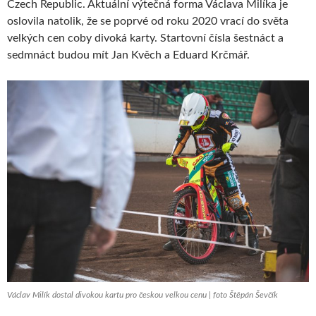
Czech Republic. Aktuální výtečná forma Václava Milíka je
oslovila natolik, že se poprvé od roku 2020 vrací do světa
velkých cen coby divoká karty. Startovní čísla šestnáct a
sedmnáct budou mít Jan Kvěch a Eduard Krčmář.
Václav Milík dostal divokou kartu pro českou velkou cenu | foto Štěpán Ševčík