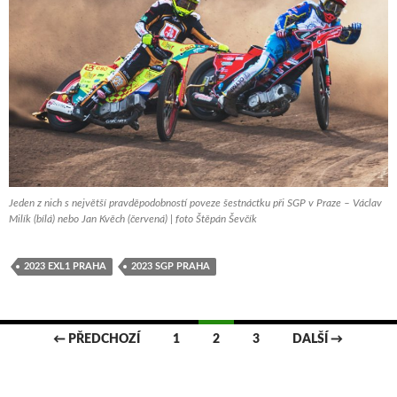
Jeden z nich s největší pravděpodobností poveze šestnáctku při SGP v Praze – Václav
Milík (bílá) nebo Jan Kvěch (červená) | foto Štěpán Ševčík
2023 EXL1 PRAHA
2023 SGP PRAHA
← PŘEDCHOZÍ
1
2
3
DALŠÍ →
Navigace