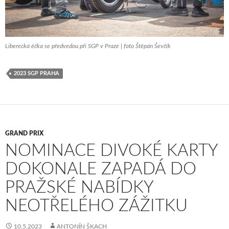
Liberecká éčka se předvedou při SGP v Praze | foto Štěpán Ševčík
2023 SGP PRAHA
GRAND PRIX
NOMINACE DIVOKÉ KARTY
DOKONALE ZAPADÁ DO
PRAŽSKÉ NABÍDKY
NEOTŘELÉHO ZÁŽITKU
10.5.2023
ANTONÍN ŠKACH