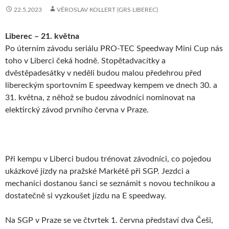
22.5.2023
VĚROSLAV KOLLERT (GRS LIBEREC)
Liberec – 21. května
Po úterním závodu seriálu PRO-TEC Speedway Mini Cup nás
toho v Liberci čeká hodně. Stopětadvacítky a
dvěstěpadesátky v neděli budou malou předehrou před
libereckým sportovním E speedway kempem ve dnech 30. a
31. května, z něhož se budou závodníci nominovat na
elektircký závod prvního června v Praze.
Při kempu v Liberci budou trénovat závodníci, co pojedou
ukázkové jízdy na pražské Markétě při SGP. Jezdci a
mechanici dostanou šanci se seznámit s novou technikou a
dostatečně si vyzkoušet jízdu na E speedway.
Na SGP v Praze se ve čtvrtek 1. června představí dva Češi,