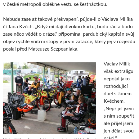
v české metropoli oblékne vestu se šestnáctkou.
Nebude zase až takové překvapení, půjde-li o Václava Milíka
či Jana Kvěch. „Když mi dají divokou kartu, budu rád a budu
zase něco vědět o dráze,“ připomínal pardubický kapitán svůj
objev rychlé vnitřní stopy v první zatáčce, který jej v rozjezdu
poslal před Mateusze Sczpeaniaka.
Václav Milík
však extraligu
nepojal jako
rozhodující
duel s Janem
Kvěchem.
„Nepřijel jsem
s ním soupeřit,
ale přijel jsem
jen dělat svou
práci,“