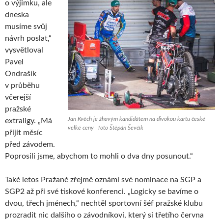
o výjimku, ale
dneska
musíme svůj
návrh poslat,“
vysvětloval
Pavel
Ondrašík
v průběhu
včerejší
pražské
Jan Kvěch je žhavým kandidátem na divokou kartu české
extraligy. „Má
velké ceny | foto Štěpán Ševčík
přijít měsíc
před závodem.
Poprosili jsme, abychom to mohli o dva dny posunout.“
Také letos Pražané zřejmě oznámí své nominace na SGP a
SGP2 až při své tiskové konferenci. „Logicky se bavíme o
dvou, třech jménech,“ nechtěl sportovní šéf pražské klubu
prozradit nic dalšího o závodníkovi, který si třetího června