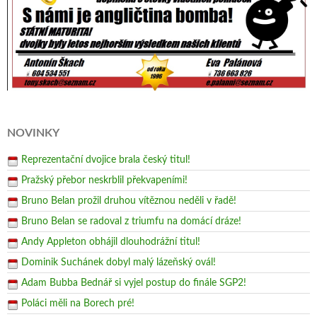
NOVINKY
Reprezentační dvojice brala český titul!
Pražský přebor neskrblil překvapeními!
Bruno Belan prožil druhou vítěznou neděli v řadě!
Bruno Belan se radoval z triumfu na domácí dráze!
Andy Appleton obhájil dlouhodrážní titul!
Dominik Suchánek dobyl malý lázeňský ovál!
Adam Bubba Bednář si vyjel postup do finále SGP2!
Poláci měli na Borech pré!