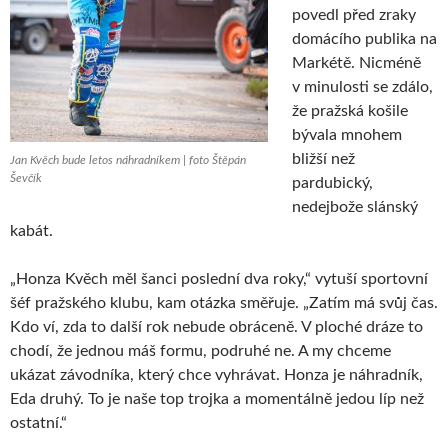
povedl před zraky
domácího publika na
Markétě. Nicméně
v minulosti se zdálo,
že pražská košile
bývala mnohem
bližší než
Jan Kvěch bude letos náhradníkem | foto Štěpán
Ševčík
pardubický,
nedejbože slánský
kabát.
„Honza Kvěch měl šanci poslední dva roky,“ vytuší sportovní
šéf pražského klubu, kam otázka směřuje. „Zatím má svůj čas.
Kdo ví, zda to další rok nebude obráceně. V ploché dráze to
chodí, že jednou máš formu, podruhé ne. A my chceme
ukázat závodníka, který chce vyhrávat. Honza je náhradník,
Eda druhý. To je naše top trojka a momentálně jedou líp než
ostatní.“