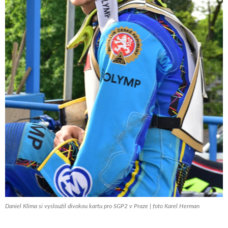
Daniel Klíma si vysloužil divokou kartu pro SGP2 v Praze | foto Karel Herman