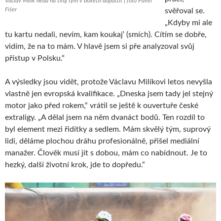
Václav Milík nedá na svůj tým v boxech dopustit | foto Pavel
Fišer
svěřoval se.
„Kdyby mi ale
tu kartu nedali, nevím, kam koukaj‘ (smích). Cítím se dobře,
vidím, že na to mám. V hlavě jsem si pře analyzoval svůj
přístup v Polsku.“
A výsledky jsou vidět, protože Václavu Milíkovi letos nevyšla
vlastně jen evropská kvalifikace. „Dneska jsem tady jel stejný
motor jako před rokem,“ vrátil se ještě k ouvertuře české
extraligy. „A dělal jsem na něm dvanáct bodů. Ten rozdíl to
byl element mezi řidítky a sedlem. Mám skvělý tým, suprový
lidi, děláme plochou dráhu profesionálně, přišel mediální
manažer. Člověk musí jít s dobou, mám co nabídnout. Je to
hezký, další životní krok, jde to dopředu.“