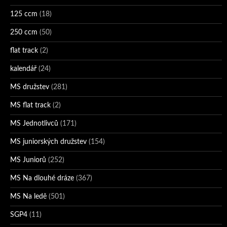
125 ccm
(18)
250 ccm
(50)
flat track
(2)
kalendář
(24)
MS družstev
(281)
MS flat track
(2)
MS Jednotlivců
(171)
MS juniorských družstev
(154)
MS Juniorů
(252)
MS Na dlouhé dráze
(367)
MS Na ledě
(501)
SGP4
(11)