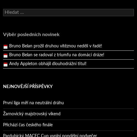
Bruno Belan se radoval z triumfu na domácí dráze!
Vyhledávání
Andy Appleton obhájil dlouhodrážní titul!
Reprezentační dvojice brala český titul!
Výběr posledních novinek
Pražský přebor neskrblil překvapeními!
Bruno Belan prožil druhou vítěznou neděli v řadě!
Bruno Belan se radoval z triumfu na domácí dráze!
Andy Appleton obhájil dlouhodrážní titul!
Reprezentační dvojice brala český titul!
NEJNOVĚJŠÍ PŘÍSPĚVKY
První liga míří na neutrální dráhu
Žarnovický majstrovský víkend
Přichází čas českého finále
Pardubický MACEC Cup vyplní pondělní podvečer