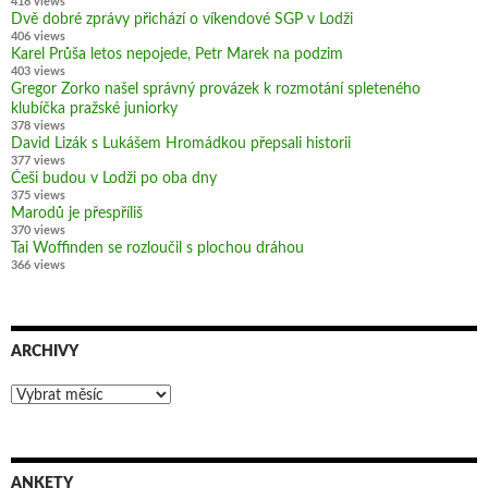
418 views
Dvě dobré zprávy přichází o víkendové SGP v Lodži
406 views
Karel Průša letos nepojede, Petr Marek na podzim
403 views
Gregor Zorko našel správný provázek k rozmotání spleteného
klubíčka pražské juniorky
378 views
David Lizák s Lukášem Hromádkou přepsali historii
377 views
Češi budou v Lodži po oba dny
375 views
Marodů je přespříliš
370 views
Tai Woffinden se rozloučil s plochou dráhou
366 views
ARCHIVY
Archivy
ANKETY