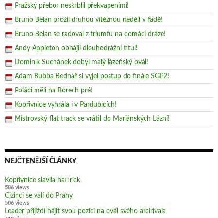
Pražský přebor neskrblil překvapeními!
Bruno Belan prožil druhou vítěznou neděli v řadě!
Bruno Belan se radoval z triumfu na domácí dráze!
Andy Appleton obhájil dlouhodrážní titul!
Dominik Suchánek dobyl malý lázeňský ovál!
Adam Bubba Bednář si vyjel postup do finále SGP2!
Poláci měli na Borech pré!
Kopřivnice vyhrála i v Pardubicích!
Mistrovský flat track se vrátil do Mariánských Lázní!
NEJČTENĚJŠÍ ČLÁNKY
Kopřivnice slavila hattrick
586 views
Cizinci se valí do Prahy
506 views
Leader přijíždí hájit svou pozici na ovál svého arcirivala