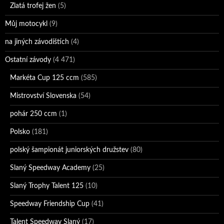
Zlatá trofej žen
(5)
Můj motocykl
(9)
na jiných závodištích
(4)
Ostatní závody
(4 471)
Markéta Cup 125 ccm
(585)
Mistrovství Slovenska
(54)
pohár 250 ccm
(1)
Polsko
(181)
polský šampionát juniorských družstev
(80)
Slaný Speedway Academy
(25)
Slaný Trophy Talent 125
(10)
Speedway Friendship Cup
(41)
Talent Speedway Slaný
(17)