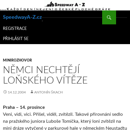
Hledat
SpeedwayA-Z.cz
PŘEJÍT
K
REGISTRACE
OBSAHU
PŘIHLÁSIT SE
WEBU
MINIROZHOVOR
NĚMCI NECHTĚJÍ
LOŇSKÉHO VÍTĚZE
14.12.2004
ANTONÍN ŠKACH
Praha – 14. prosince
Veni, vidi, vici. Přišel, viděl, zvítězil. Takové přirovnání sedlo
na pražského juniora Luboše Tomíčka, který loni zvítězil na
mini dráze vytyčené v parkurové hale v německém Neustadtu