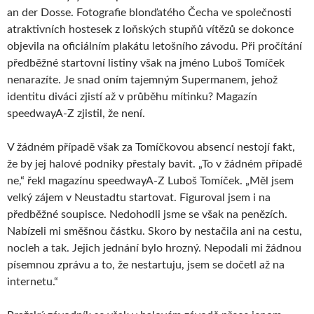
an der Dosse. Fotografie blonďatého Čecha ve společnosti
atraktivních hostesek z loňských stupňů vítězů se dokonce
objevila na oficiálním plakátu letošního závodu. Při pročítání
předběžné startovní listiny však na jméno Luboš Tomíček
nenarazíte. Je snad oním tajemným Supermanem, jehož
identitu diváci zjistí až v průběhu mítinku? Magazín
speedwayA-Z zjistil, že není.
V žádném případě však za Tomíčkovou absencí nestojí fakt,
že by jej halové podniky přestaly bavit. „To v žádném případě
ne,“ řekl magazínu speedwayA-Z Luboš Tomíček. „Měl jsem
velký zájem v Neustadtu startovat. Figuroval jsem i na
předběžné soupisce. Nedohodli jsme se však na penězích.
Nabízeli mi směšnou částku. Skoro by nestačila ani na cestu,
nocleh a tak. Jejich jednání bylo hrozný. Nepodali mi žádnou
písemnou zprávu a to, že nestartuju, jsem se dočetl až na
internetu.“