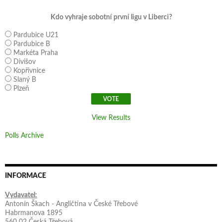
Kdo vyhraje sobotní první ligu v Liberci?
Pardubice U21
Pardubice B
Markéta Praha
Divišov
Kopřivnice
Slaný B
Plzeň
View Results
Polls Archive
INFORMACE
Vydavatel:
Antonín Škach - Angličtina v České Třebové
Habrmanova 1895
560 02 Česká Třebová