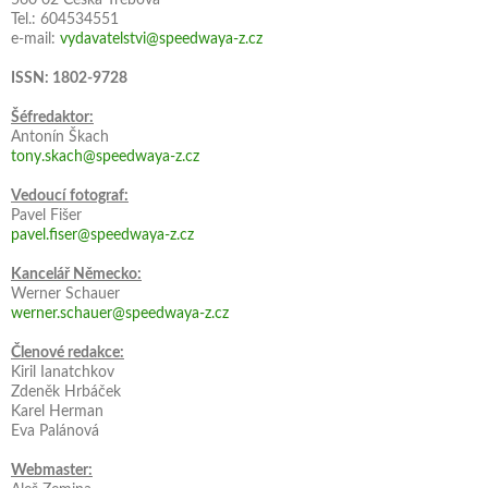
Tel.: 604534551
e-mail:
vydavatelstvi@speedwaya-z.cz
ISSN: 1802-9728
Šéfredaktor:
Antonín Škach
tony.skach@speedwaya-z.cz
Vedoucí fotograf:
Pavel Fišer
pavel.fiser@speedwaya-z.cz
Kancelář Německo:
Werner Schauer
werner.schauer@speedwaya-z.cz
Členové redakce:
Kiril Ianatchkov
Zdeněk Hrbáček
Karel Herman
Eva Palánová
Webmaster: