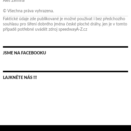
Aleš Zemina
© Všechna práva vyhrazena.
Faktické údaje zde publikované je možné používat i bez předchozího
souhlasu pro šíření dobrého jména české ploché dráhy, jen je v tomto
případě potřebné uvádět zdroj speedwayA-Z.cz
JSME NA FACEBOOKU
LAJKNĚTE NÁS !!!