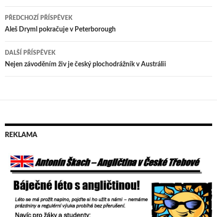
PŘEDCHOZÍ PŘÍSPĚVEK
Navigace
Aleš Dryml pokračuje v Peterborough
pro
DALŠÍ PŘÍSPĚVEK
příspěvek
Nejen závoděním živ je český plochodrážník v Austrálii
REKLAMA