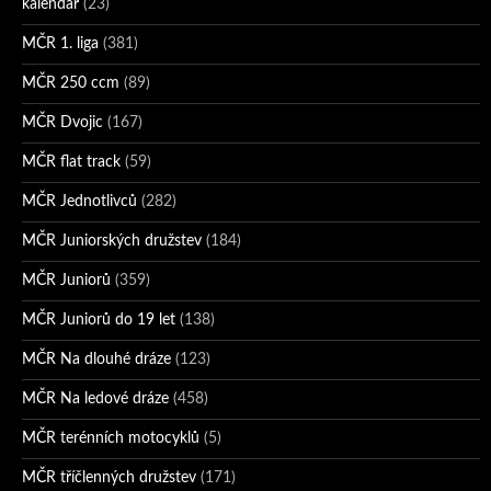
kalendář
(23)
MČR 1. liga
(381)
MČR 250 ccm
(89)
MČR Dvojic
(167)
MČR flat track
(59)
MČR Jednotlivců
(282)
MČR Juniorských družstev
(184)
MČR Juniorů
(359)
MČR Juniorů do 19 let
(138)
MČR Na dlouhé dráze
(123)
MČR Na ledové dráze
(458)
MČR terénních motocyklů
(5)
MČR tříčlenných družstev
(171)