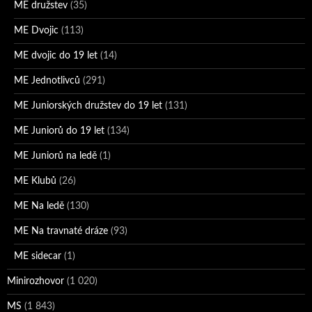
ME družstev
(35)
ME Dvojic
(113)
ME dvojic do 19 let
(14)
ME Jednotlivců
(291)
ME Juniorských družstev do 19 let
(131)
ME Juniorů do 19 let
(134)
ME Juniorů na ledě
(1)
ME Klubů
(26)
ME Na ledě
(130)
ME Na travnaté dráze
(93)
ME sidecar
(1)
Minirozhovor
(1 020)
MS
(1 843)