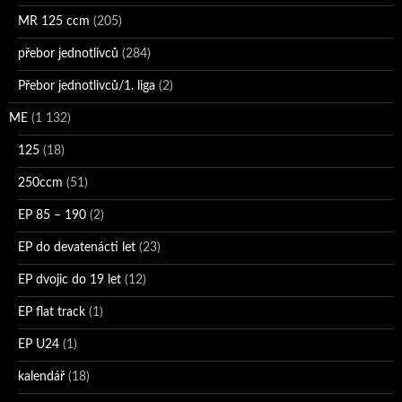
MR 125 ccm
(205)
přebor jednotlivců
(284)
Přebor jednotlivců/1. liga
(2)
ME
(1 132)
125
(18)
250ccm
(51)
EP 85 – 190
(2)
EP do devatenácti let
(23)
EP dvojic do 19 let
(12)
EP flat track
(1)
EP U24
(1)
kalendář
(18)