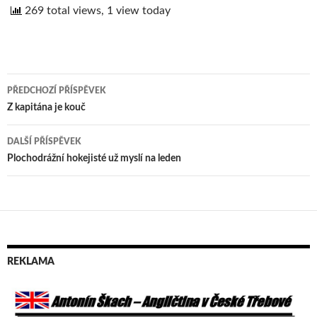
269 total views, 1 view today
PŘEDCHOZÍ PŘÍSPĚVEK
Navigace
Z kapitána je kouč
pro
DALŠÍ PŘÍSPĚVEK
příspěvek
Plochodrážní hokejisté už myslí na leden
REKLAMA