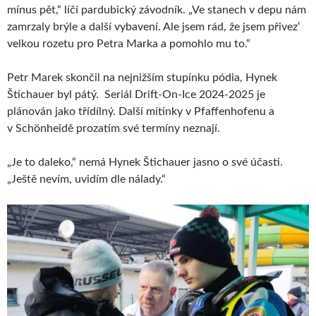
mínus pět,“ líčí pardubický závodník. „Ve stanech v depu nám
zamrzaly brýle a další vybavení. Ale jsem rád, že jsem přivez‘
velkou rozetu pro Petra Marka a pomohlo mu to.“
Petr Marek skončil na nejnižším stupínku pódia, Hynek
Štichauer byl pátý. Seriál Drift-On-Ice 2024-2025 je
plánován jako třídílný. Další mítinky v Pfaffenhofenu a
v Schönheidě prozatím své termíny neznají.
„Je to daleko,“ nemá Hynek Štichauer jasno o své účasti.
„Ještě nevím, uvidím dle nálady.“