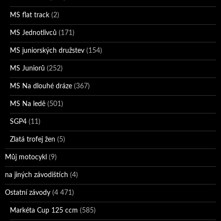
MS flat track
(2)
MS Jednotlivců
(171)
MS juniorských družstev
(154)
MS Juniorů
(252)
MS Na dlouhé dráze
(367)
MS Na ledě
(501)
SGP4
(11)
Zlatá trofej žen
(5)
Můj motocykl
(9)
na jiných závodištích
(4)
Ostatní závody
(4 471)
Markéta Cup 125 ccm
(585)