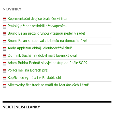
NOVINKY
Reprezentační dvojice brala český titul!
Pražský přebor neskrblil překvapeními!
Bruno Belan prožil druhou vítěznou neděli v řadě!
Bruno Belan se radoval z triumfu na domácí dráze!
Andy Appleton obhájil dlouhodrážní titul!
Dominik Suchánek dobyl malý lázeňský ovál!
Adam Bubba Bednář si vyjel postup do finále SGP2!
Poláci měli na Borech pré!
Kopřivnice vyhrála i v Pardubicích!
Mistrovský flat track se vrátil do Mariánských Lázní!
NEJČTENĚJŠÍ ČLÁNKY