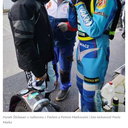
Hynek Štichauer v rozhovoru s Pavlem a Petrem Markovými | foto laskavostí Pavla
Marka