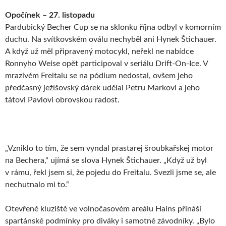
Opočínek – 27. listopadu
Pardubický Becher Cup se na sklonku října odbyl v komorním
duchu. Na svítkovském oválu nechyběl ani Hynek Štichauer.
A když už měl připravený motocykl, neřekl ne nabídce
Ronnyho Weise opět participoval v seriálu Drift-On-Ice. V
mrazivém Freitalu se na pódium nedostal, ovšem jeho
předčasný ježíšovský dárek udělal Petru Markovi a jeho
tátovi Pavlovi obrovskou radost.
„Vzniklo to tím, že sem vyndal prastarej šroubkařskej motor
na Bechera,“ ujímá se slova Hynek Štichauer. „Když už byl
v rámu, řekl jsem si, že pojedu do Freitalu. Svezli jsme se, ale
nechutnalo mi to.“
Otevřené kluziště ve volnočasovém areálu Hains přináší
spartánské podmínky pro diváky i samotné závodníky. „Bylo