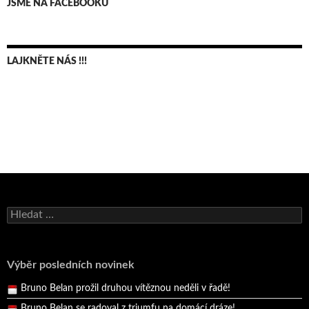
JSME NA FACEBOOKU
LAJKNĚTE NÁS !!!
Bruno Belan se radoval z triumfu na domácí dráze!
Andy Appleton obhájil dlouhodrážní titul!
Vyhledávání
Reprezentační dvojice brala český titul!
Pražský přebor neskrblil překvapeními!
Výběr posledních novinek
Bruno Belan prožil druhou vítěznou neděli v řadě!
Bruno Belan se radoval z triumfu na domácí dráze!