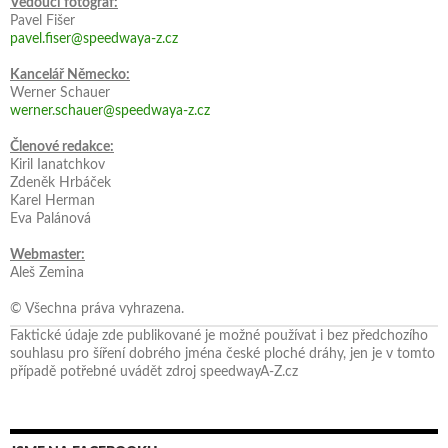
Vedoucí fotograf:
Pavel Fišer
pavel.fiser@speedwaya-z.cz
Kancelář Německo:
Werner Schauer
werner.schauer@speedwaya-z.cz
Členové redakce:
Kiril Ianatchkov
Zdeněk Hrbáček
Karel Herman
Eva Palánová
Webmaster:
Aleš Zemina
© Všechna práva vyhrazena.
Faktické údaje zde publikované je možné používat i bez předchozího
souhlasu pro šíření dobrého jména české ploché dráhy, jen je v tomto
případě potřebné uvádět zdroj speedwayA-Z.cz