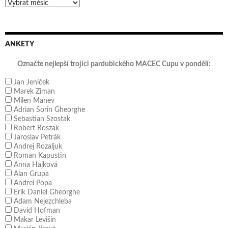
Archivy
ANKETY
Označte nejlepší trojici pardubického MACEC Cupu v pondělí:
Jan Jeníček
Marek Ziman
Milen Manev
Adrian Sorin Gheorghe
Sebastian Szostak
Robert Roszak
Jaroslav Petrák
Andrej Rozaljuk
Roman Kapustin
Anna Hajková
Alan Grupa
Andrei Popa
Erik Daniel Gheorghe
Adam Nejezchleba
David Hofman
Makar Levišin