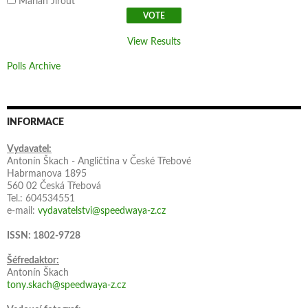
Marián Jirout
View Results
Polls Archive
INFORMACE
Vydavatel:
Antonín Škach - Angličtina v České Třebové
Habrmanova 1895
560 02 Česká Třebová
Tel.: 604534551
e-mail:
vydavatelstvi@speedwaya-z.cz
ISSN: 1802-9728
Šéfredaktor:
Antonín Škach
tony.skach@speedwaya-z.cz