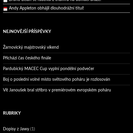
Andy Appleton obhájil dlouhodrážní titul!
Reprezentační dvojice brala český titul!
NEJNOVĚJŠÍ PŘÍSPĚVKY
Žarnovický majstrovský víkend
Přichází čas českého finále
Pardubický MACEC Cup vyplní pondělní podvečer
Boj o poslední volné místo světového poháru je rozlosován
Vít Janoušek bral stříbro v premiérovém evropském poháru
RUBRIKY
Dopisy z Jawy
(1)