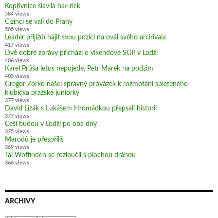
Kopřivnice slavila hattrick
584 views
Cizinci se valí do Prahy
505 views
Leader přijíždí hájit svou pozici na ovál svého arcirivala
417 views
Dvě dobré zprávy přichází o víkendové SGP v Lodži
406 views
Karel Průša letos nepojede, Petr Marek na podzim
403 views
Gregor Zorko našel správný provázek k rozmotání spleteného
klubíčka pražské juniorky
377 views
David Lizák s Lukášem Hromádkou přepsali historii
377 views
Češi budou v Lodži po oba dny
375 views
Marodů je přespříliš
369 views
Tai Woffinden se rozloučil s plochou dráhou
366 views
ARCHIVY