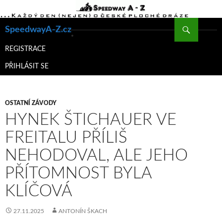
Hledat
SpeedwayA-Z.cz
PŘEJÍT
K
REGISTRACE
OBSAHU
PŘIHLÁSIT SE
WEBU
OSTATNÍ ZÁVODY
HYNEK ŠTICHAUER VE
FREITALU PŘÍLIŠ
NEHODOVAL, ALE JEHO
PŘÍTOMNOST BYLA
KLÍČOVÁ
27.11.2025
ANTONÍN ŠKACH