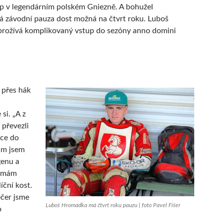
v legendárním polském Gniezně. A bohužel
 závodní pauza dost možná na čtvrt roku. Luboš
rožívá komplikovaný vstup do sezóny anno domini
 přes hák
si. „A z
převezli
ce do
am jsem
genu a
e mám
íční kost.
ečer jsme
Luboš Hromádka má čtvrt roku pauzu | foto Pavel Fišer
o