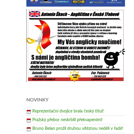
NOVINKY
Reprezentační dvojice brala český titul!
Pražský přebor neskrblil překvapeními!
Bruno Belan prožil druhou vítěznou neděli v řadě!