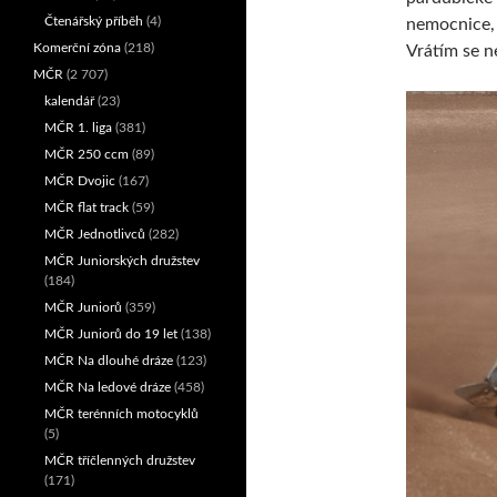
Čtenářský příběh
(4)
nemocnice, 
Komerční zóna
(218)
Vrátím se ne
MČR
(2 707)
kalendář
(23)
MČR 1. liga
(381)
MČR 250 ccm
(89)
MČR Dvojic
(167)
MČR flat track
(59)
MČR Jednotlivců
(282)
MČR Juniorských družstev
(184)
MČR Juniorů
(359)
MČR Juniorů do 19 let
(138)
MČR Na dlouhé dráze
(123)
MČR Na ledové dráze
(458)
MČR terénních motocyklů
(5)
MČR tříčlenných družstev
(171)