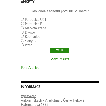
ANKETY
Kdo vyhraje sobotní první ligu v Liberci?
Pardubice U21
Pardubice B
Markéta Praha
Divišov
Kopřivnice
Slaný B
Plzeň
View Results
Polls Archive
INFORMACE
Vydavatel:
Antonín Škach - Angličtina v České Třebové
Habrmanova 1895