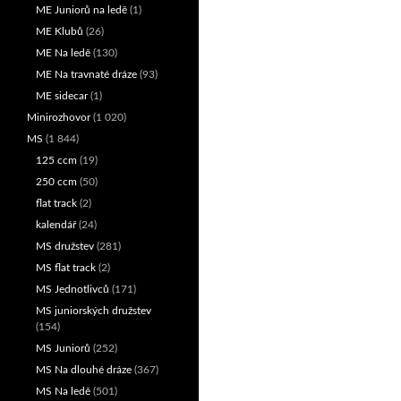
ME Juniorů na ledě
(1)
ME Klubů
(26)
ME Na ledě
(130)
ME Na travnaté dráze
(93)
ME sidecar
(1)
Minirozhovor
(1 020)
MS
(1 844)
125 ccm
(19)
250 ccm
(50)
flat track
(2)
kalendář
(24)
MS družstev
(281)
MS flat track
(2)
MS Jednotlivců
(171)
MS juniorských družstev
(154)
MS Juniorů
(252)
MS Na dlouhé dráze
(367)
MS Na ledě
(501)