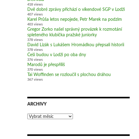
418 views
Dvě dobré zprávy přichází o víkendové SGP v Lodži
407 views
Karel Průša letos nepojede, Petr Marek na podzim
403 views
Gregor Zorko našel správný provázek k rozmotání
spleteného klubíčka pražské juniorky
378 views
David Lizák s Lukášem Hromádkou přepsali historii
378 views
Češi budou v Lodži po oba dny
376 views
Marodů je přespříliš
370 views
Tai Woffinden se rozloučil s plochou dráhou
367 views
ARCHIVY
Archivy