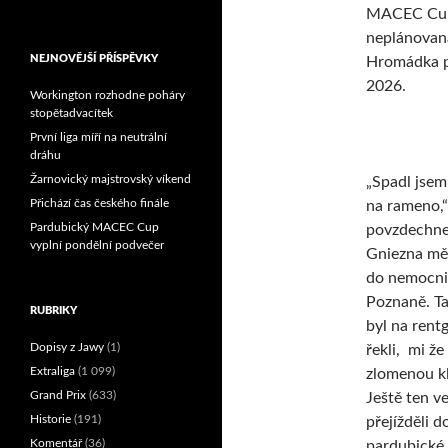
MACEC Cup 
Reprezentační dvojice
brala český titul!
neplánovaná
NEJNOVĚJŠÍ PŘÍSPĚVKY
Hromádka p
2026.
Workington rozhodne poháry
stopětadvacítek
První liga míří na neutrální
dráhu
Žarnovický majstrovský víkend
„Spadl jsem
Přichází čas českého finále
na rameno,“
Pardubický MACEC Cup
povzdechne 
vyplní pondělní podvečer
Gniezna mě 
do nemocni
Poznaně. T
RUBRIKY
byl na rent
Dopisy z Jawy
(1)
řekli, mi ž
Extraliga
(1 099)
zlomenou kl
Grand Prix
(633)
Ještě ten v
Historie
(191)
přejížděli d
Komentář
(36)
pardubické