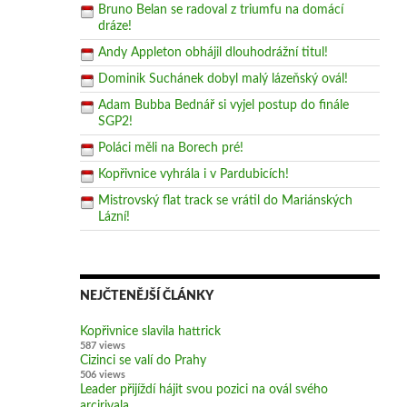
Bruno Belan se radoval z triumfu na domácí
dráze!
Andy Appleton obhájil dlouhodrážní titul!
Dominik Suchánek dobyl malý lázeňský ovál!
Adam Bubba Bednář si vyjel postup do finále
SGP2!
Poláci měli na Borech pré!
Kopřivnice vyhrála i v Pardubicích!
Mistrovský flat track se vrátil do Mariánských
Lázní!
NEJČTENĚJŠÍ ČLÁNKY
Kopřivnice slavila hattrick
587 views
Cizinci se valí do Prahy
506 views
Leader přijíždí hájit svou pozici na ovál svého
arcirivala