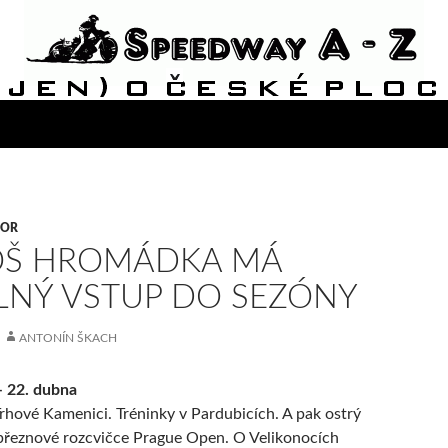
VOR
OŠ HROMÁDKA MÁ
NÝ VSTUP DO SEZÓNY
ANTONÍN ŠKACH
– 22. dubna
rhové Kamenici. Tréninky v Pardubicích. A pak ostrý
 březnové rozcvičce Prague Open. O Velikonocích