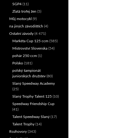
SGP4
(11)
Zlatá trofej žen
(5)
Můj motocykl
(9)
na jiných závodištích
(4)
Ostatní závody
(4 471)
Markéta Cup 125 ccm
(585)
Mistrovství Slovenska
(54)
pohár 250 ccm
(1)
Polsko
(181)
polský šampionát
juniorských družstev
(80)
Slaný Speedway Academy
(25)
Slaný Trophy Talent 125
(10)
Speedway Friendship Cup
(41)
Talent Speedway Slaný
(17)
Talent Trophy
(14)
Rozhovory
(343)