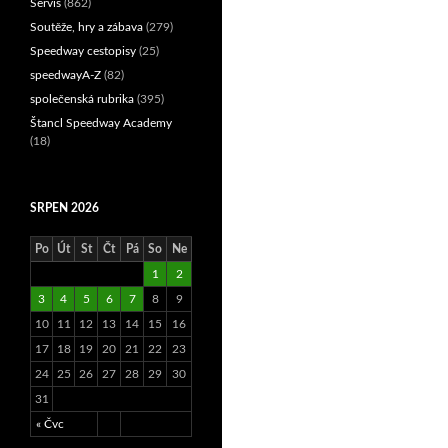
Servis
(862)
Soutěže, hry a zábava
(279)
Speedway cestopisy
(25)
speedwayA-Z
(82)
společenská rubrika
(395)
Štancl Speedway Academy
(18)
SRPEN 2026
Po
Út
St
Čt
Pá
So
Ne
1
2
3
4
5
6
7
8
9
10
11
12
13
14
15
16
17
18
19
20
21
22
23
24
25
26
27
28
29
30
31
« Čvc