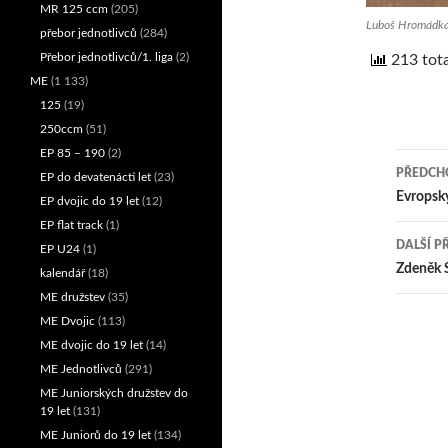
MR 125 ccm
(205)
Luboš Hromádka
přebor jednotlivců
(284)
Přebor jednotlivců/1. liga
(2)
213 tota
ME
(1 133)
125
(19)
250ccm
(51)
EP 85 – 190
(2)
PŘEDCHO
EP do devatenácti let
(23)
Nav
Evropský
EP dvojic do 19 let
(12)
EP flat track
(1)
pro
DALŠÍ P
EP U24
(1)
přís
Zdeněk S
kalendář
(18)
ME družstev
(35)
ME Dvojic
(113)
ME dvojic do 19 let
(14)
ME Jednotlivců
(291)
ME Juniorských družstev do
19 let
(131)
ME Juniorů do 19 let
(134)