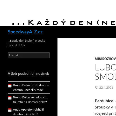
Hledat
SpeedwayA-Z.cz
Bruno Belan se radoval z
triumfu na domácí dráze!
…Každý den (nejen) o české
ploché dráze
Andy Appleton obhájil
dlouhodrážní titul!
Vyhledávání
Reprezentační dvojice
MINIROZHO
brala český titul!
LUB
Pražský přebor neskrblil
Výběr posledních novinek
SMOL
překvapeními!
Bruno Belan prožil druhou
22.4.2026
vítěznou neděli v řadě!
Bruno Belan se radoval z
triumfu na domácí dráze!
Pardubice 
Šroubky v T
Andy Appleton obhájil
dlouhodrážní titul!
rozjezd při