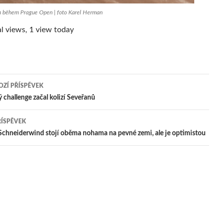
 během Prague Open | foto Karel Herman
l views, 1 view today
ZÍ PŘÍSPĚVEK
igace
 challenge začal kolizí Seveřanů
ŘÍSPĚVEK
pěvek
chneiderwind stojí oběma nohama na pevné zemi, ale je optimistou