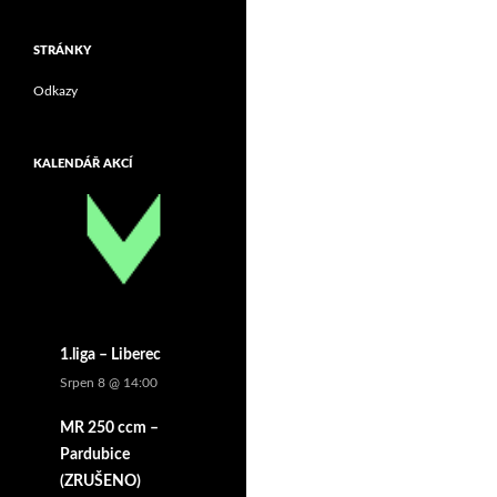
STRÁNKY
Odkazy
KALENDÁŘ AKCÍ
1.liga – Liberec
Srpen 8 @ 14:00
MR 250 ccm –
Pardubice
(ZRUŠENO)