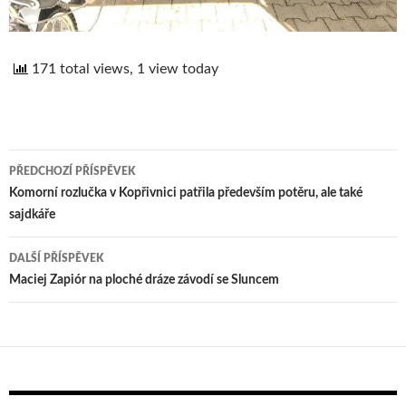
171 total views, 1 view today
PŘEDCHOZÍ PŘÍSPĚVEK
Navigace
Komorní rozlučka v Kopřivnici patřila především potěru, ale také
sajdkáře
pro
příspěvek
DALŠÍ PŘÍSPĚVEK
Maciej Zapiór na ploché dráze závodí se Sluncem