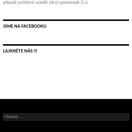
případě potřebné uvádět zdroj speedwayA-Z.cz
JSME NA FACEBOOKU
LAJKNĚTE NÁS !!!
Bruno Belan se radoval z triumfu na domácí dráze!
Vyhledávání
Andy Appleton obhájil dlouhodrážní titul!
Reprezentační dvojice brala český titul!