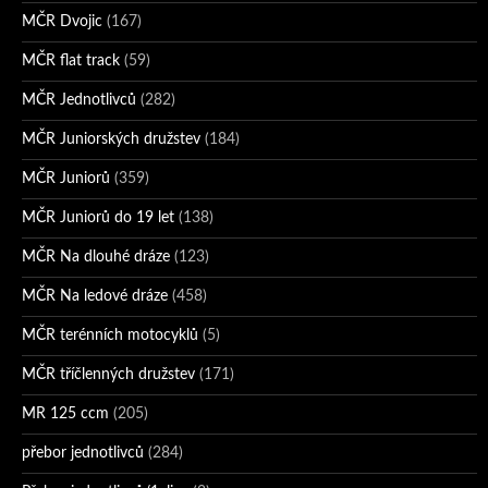
MČR Dvojic
(167)
MČR flat track
(59)
MČR Jednotlivců
(282)
MČR Juniorských družstev
(184)
MČR Juniorů
(359)
MČR Juniorů do 19 let
(138)
MČR Na dlouhé dráze
(123)
MČR Na ledové dráze
(458)
MČR terénních motocyklů
(5)
MČR tříčlenných družstev
(171)
MR 125 ccm
(205)
přebor jednotlivců
(284)