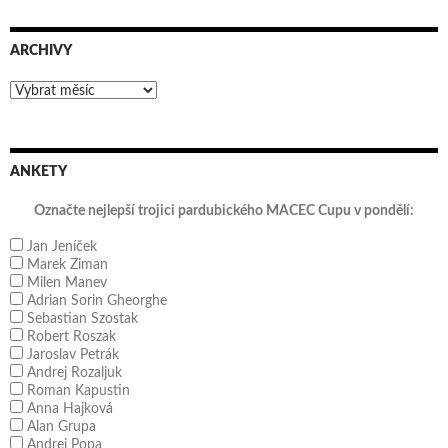
ARCHIVY
Archivy
ANKETY
Označte nejlepší trojici pardubického MACEC Cupu v pondělí:
Jan Jeníček
Marek Ziman
Milen Manev
Adrian Sorin Gheorghe
Sebastian Szostak
Robert Roszak
Jaroslav Petrák
Andrej Rozaljuk
Roman Kapustin
Anna Hajková
Alan Grupa
Andrei Popa