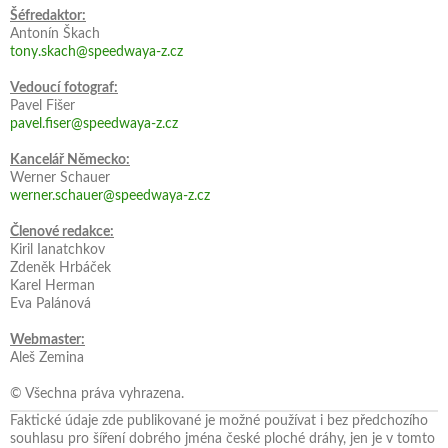
Šéfredaktor:
Antonín Škach
tony.skach@speedwaya-z.cz
Vedoucí fotograf:
Pavel Fišer
pavel.fiser@speedwaya-z.cz
Kancelář Německo:
Werner Schauer
werner.schauer@speedwaya-z.cz
Členové redakce:
Kiril Ianatchkov
Zdeněk Hrbáček
Karel Herman
Eva Palánová
Webmaster:
Aleš Zemina
© Všechna práva vyhrazena.
Faktické údaje zde publikované je možné používat i bez předchozího
souhlasu pro šíření dobrého jména české ploché dráhy, jen je v tomto