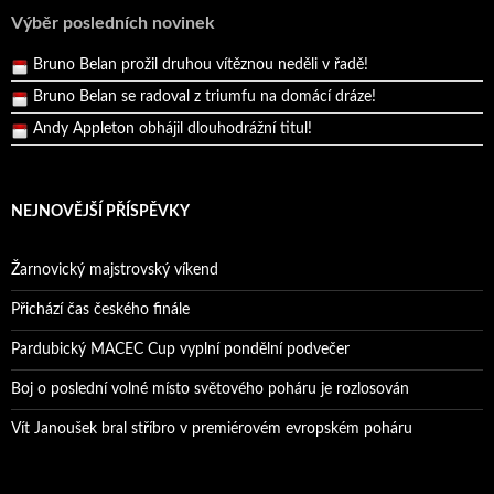
Pražský přebor neskrblil překvapeními!
Výběr posledních novinek
Bruno Belan prožil druhou vítěznou neděli v řadě!
Bruno Belan se radoval z triumfu na domácí dráze!
Andy Appleton obhájil dlouhodrážní titul!
Reprezentační dvojice brala český titul!
NEJNOVĚJŠÍ PŘÍSPĚVKY
Žarnovický majstrovský víkend
Přichází čas českého finále
Pardubický MACEC Cup vyplní pondělní podvečer
Boj o poslední volné místo světového poháru je rozlosován
Vít Janoušek bral stříbro v premiérovém evropském poháru