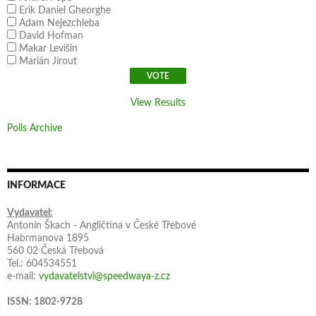
Erik Daniel Gheorghe
Adam Nejezchleba
David Hofman
Makar Levišin
Marián Jirout
View Results
Polls Archive
INFORMACE
Vydavatel:
Antonín Škach - Angličtina v České Třebové
Habrmanova 1895
560 02 Česká Třebová
Tel.: 604534551
e-mail:
vydavatelstvi@speedwaya-z.cz
ISSN: 1802-9728