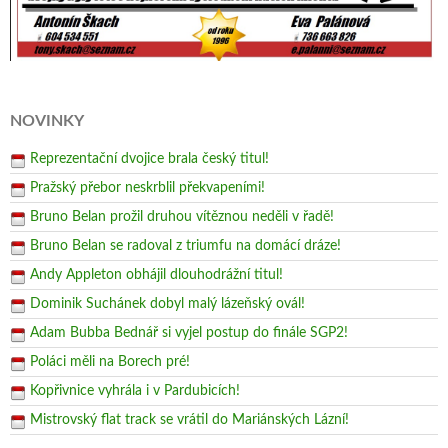
NOVINKY
Reprezentační dvojice brala český titul!
Pražský přebor neskrblil překvapeními!
Bruno Belan prožil druhou vítěznou neděli v řadě!
Bruno Belan se radoval z triumfu na domácí dráze!
Andy Appleton obhájil dlouhodrážní titul!
Dominik Suchánek dobyl malý lázeňský ovál!
Adam Bubba Bednář si vyjel postup do finále SGP2!
Poláci měli na Borech pré!
Kopřivnice vyhrála i v Pardubicích!
Mistrovský flat track se vrátil do Mariánských Lázní!