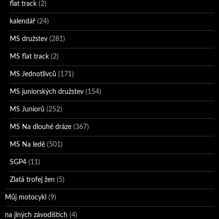
flat track
(2)
kalendář
(24)
MS družstev
(281)
MS flat track
(2)
MS Jednotlivců
(171)
MS juniorských družstev
(154)
MS Juniorů
(252)
MS Na dlouhé dráze
(367)
MS Na ledě
(501)
SGP4
(11)
Zlatá trofej žen
(5)
Můj motocykl
(9)
na jiných závodištích
(4)