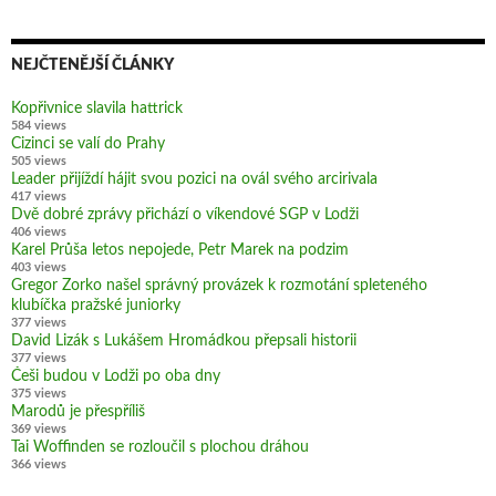
NEJČTENĚJŠÍ ČLÁNKY
Kopřivnice slavila hattrick
584 views
Cizinci se valí do Prahy
505 views
Leader přijíždí hájit svou pozici na ovál svého arcirivala
417 views
Dvě dobré zprávy přichází o víkendové SGP v Lodži
406 views
Karel Průša letos nepojede, Petr Marek na podzim
403 views
Gregor Zorko našel správný provázek k rozmotání spleteného
klubíčka pražské juniorky
377 views
David Lizák s Lukášem Hromádkou přepsali historii
377 views
Češi budou v Lodži po oba dny
375 views
Marodů je přespříliš
369 views
Tai Woffinden se rozloučil s plochou dráhou
366 views