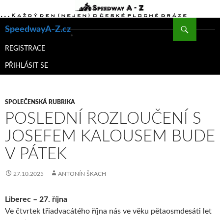
Hledat
SpeedwayA-Z.cz
PŘEJÍT
K
REGISTRACE
OBSAHU
PŘIHLÁSIT SE
WEBU
SPOLEČENSKÁ RUBRIKA
POSLEDNÍ ROZLOUČENÍ S
JOSEFEM KALOUSEM BUDE
V PÁTEK
27.10.2025
ANTONÍN ŠKACH
Liberec – 27. října
Ve čtvrtek třiadvacátého října nás ve věku pětaosmdesáti let