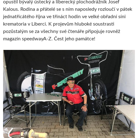
opustil bývalý ústecký a liberecký plochodrážník Josef
Kalous. Rodina a přátelé se s ním naposledy rozloučí v pátek
jednatřicátého října ve třináct hodin ve velké obřadní síni
krematoria v Liberci. K projevům hluboké soustrasti
pozůstalým se za všechny své čtenáře připojuje rovněž
magazín speedwayA-Z. Čest jeho památce!