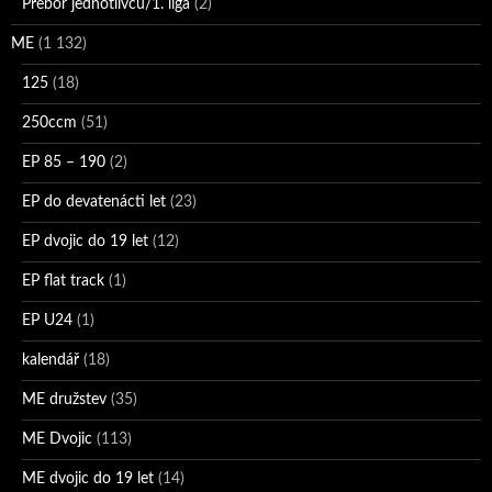
Přebor jednotlivců/1. liga
(2)
ME
(1 132)
125
(18)
250ccm
(51)
EP 85 – 190
(2)
EP do devatenácti let
(23)
EP dvojic do 19 let
(12)
EP flat track
(1)
EP U24
(1)
kalendář
(18)
ME družstev
(35)
ME Dvojic
(113)
ME dvojic do 19 let
(14)