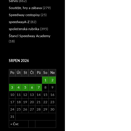
Servis
(862)
Soutěže, hry a zábava
(279)
Speedway cestopisy
(25)
speedwayA-Z
(82)
společenská rubrika
(395)
Štancl Speedway Academy
(18)
SRPEN 2026
Po
Út
St
Čt
Pá
So
Ne
1
2
3
4
5
6
7
8
9
10
11
12
13
14
15
16
17
18
19
20
21
22
23
24
25
26
27
28
29
30
31
« Čvc