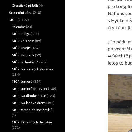
Čtenářský příběh
(4)
pro Long Tr
Komerční zóna
(218)
Nations spo
MČR
(2 707)
s Hynkem Š
kalendář
(23)
čtvrtého, j
MČR 1. liga
(381)
MČR 250 ccm
(89)
„Po pádu mi
MČR Dvojic
(167)
po včerejší 
MČR flat track
(59)
ve Vechtě p
MČR Jednotlivců
(282)
letos to bu
MČR Juniorských družstev
(184)
MČR Juniorů
(359)
MČR Juniorů do 19 let
(138)
MČR Na dlouhé dráze
(123)
MČR Na ledové dráze
(458)
MČR terénních motocyklů
(5)
MČR tříčlenných družstev
(171)