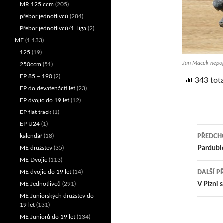
MR 125 ccm
(205)
přebor jednotlivců
(284)
Přebor jednotlivců/1. liga
(2)
ME
(1 133)
125
(19)
Jan Macek nepoj
250ccm
(51)
EP 85 – 190
(2)
343 tota
EP do devatenácti let
(23)
EP dvojic do 19 let
(12)
EP flat track
(1)
EP U24
(1)
kalendář
(18)
PŘEDCHO
Nav
Pardubic
ME družstev
(35)
ME Dvojic
(113)
pro
ME dvojic do 19 let
(14)
DALŠÍ P
přís
V Plzni 
ME Jednotlivců
(291)
ME Juniorských družstev do
19 let
(131)
ME Juniorů do 19 let
(134)