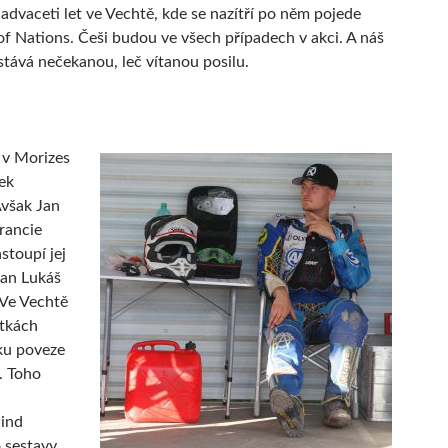
iadvaceti let ve Vechtě, kde se nazítří po něm pojede
of Nations. Češi budou ve všech případech v akci. A náš
tává nečekanou, leč vítanou posilu.
 v Morizes
ek
Avšak Jan
rancie
stoupí jej
van Lukáš
Ve Vechtě
ítkách
ku poveze
. Toho
ind
o sestavy