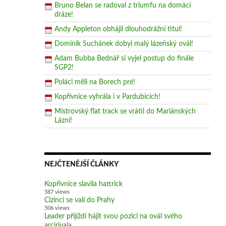
Bruno Belan se radoval z triumfu na domácí
dráze!
Andy Appleton obhájil dlouhodrážní titul!
Dominik Suchánek dobyl malý lázeňský ovál!
Adam Bubba Bednář si vyjel postup do finále
SGP2!
Poláci měli na Borech pré!
Kopřivnice vyhrála i v Pardubicích!
Mistrovský flat track se vrátil do Mariánských
Lázní!
NEJČTENĚJŠÍ ČLÁNKY
Kopřivnice slavila hattrick
587 views
Cizinci se valí do Prahy
506 views
Leader přijíždí hájit svou pozici na ovál svého
arcirivala