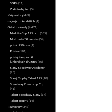
SGP4
(11)
Zlatá trofej žen
(5)
Můj motocykl
(9)
na jiných závodištích
(4)
Ostatní závody
(4 471)
Markéta Cup 125 ccm
(585)
Mistrovství Slovenska
(54)
pohár 250 ccm
(1)
Polsko
(181)
polský šampionát
juniorských družstev
(80)
Slaný Speedway Academy
(25)
Slaný Trophy Talent 125
(10)
Speedway Friendship Cup
(41)
Talent Speedway Slaný
(17)
Talent Trophy
(14)
Rozhovory
(343)