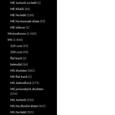
ME Juniorů na ledě
(1)
ME Klubů
(26)
ME Na ledě
(130)
ME Na travnaté dráze
(93)
ME sidecar
(1)
Minirozhovor
(1 020)
MS
(1 844)
125 ccm
(19)
250 ccm
(50)
flat track
(2)
kalendář
(24)
MS družstev
(281)
MS flat track
(2)
MS Jednotlivců
(171)
MS juniorských družstev
(154)
MS Juniorů
(252)
MS Na dlouhé dráze
(367)
MS Na ledě
(501)