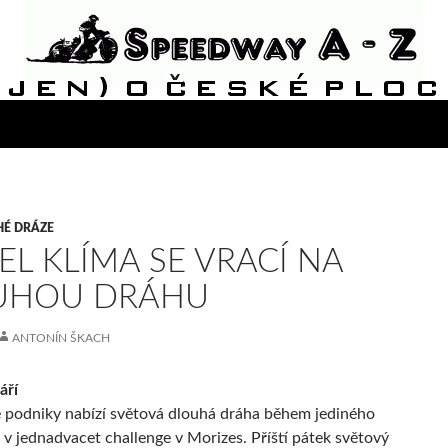
HÉ DRÁZE
EL KLÍMA SE VRACÍ NA
UHOU DRÁHU
ANTONÍN ŠKACH
áří
é podniky nabízí světová dlouhá dráha během jediného
a v jednadvacet challenge v Morizes. Příští pátek světový