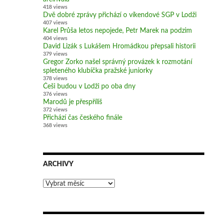
418 views
Dvě dobré zprávy přichází o víkendové SGP v Lodži
407 views
Karel Průša letos nepojede, Petr Marek na podzim
404 views
David Lizák s Lukášem Hromádkou přepsali historii
379 views
Gregor Zorko našel správný provázek k rozmotání
spleteného klubíčka pražské juniorky
378 views
Češi budou v Lodži po oba dny
376 views
Marodů je přespříliš
372 views
Přichází čas českého finále
368 views
ARCHIVY
Archivy