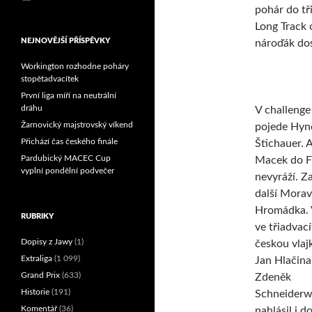
pohár do tř
Reprezentační dvojice
brala český titul!
Long Track 
NEJNOVĚJŠÍ PŘÍSPĚVKY
nároďák dos
Workington rozhodne poháry
stopětadvacítek
První liga míří na neutrální
dráhu
V challenge
Žarnovický majstrovský víkend
pojede Hyn
Přichází čas českého finále
Štichauer. 
Pardubický MACEC Cup
Macek do F
vyplní pondělní podvečer
nevyráží. Za
další Mora
Hromádka. 
RUBRIKY
ve třiadvac
Dopisy z Jawy
(1)
českou vlaj
Extraliga
(1 099)
Jan Hlačina
Grand Prix
(633)
Zdeněk
Historie
(191)
Schneiderw
Komentář
(36)
nahlásil i d