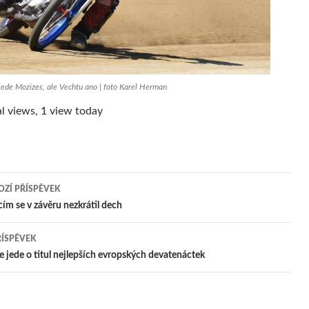
ede Mozizes, ale Vechtu ano | foto Karel Herman
l views, 1 view today
ZÍ PŘÍSPĚVEK
igace
ím se v závěru nezkrátil dech
ŘÍSPĚVEK
pěvek
se jede o titul nejlepších evropských devatenáctek