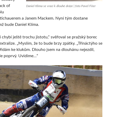
ack of
Daniel Klíma se vrací k dlouhé dráze | foto Pavel Fišer
lu
tichauerem a Janem Mackem. Nyní tým dostane
ímž bude Daniel Klíma.
 chybí ještě trochu jistotu,“ svěřoval se pražský borec
extralize. „Myslím, že to bude brzy zpátky. „Třináctýho se
řidám ke klukům. Dlouho jsem na dlouhánu nejezdil,
de poprvý. Uvidíme…“