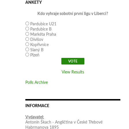
ANKETY
Kdo vyhraje sobotní první ligu v Liberci?
Pardubice U21
Pardubice B
Markéta Praha
Divišov
Kopřivnice
Slaný B
Plzeň
View Results
Polls Archive
INFORMACE
Vydavatel:
Antonín Škach - Angličtina v České Třebové
Habrmanova 1895