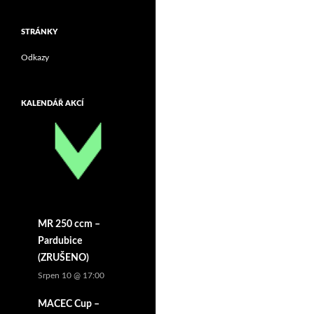
STRÁNKY
Odkazy
KALENDÁŘ AKCÍ
MR 250 ccm –
Pardubice
(ZRUŠENO)
Srpen 10 @ 17:00
MACEC Cup –