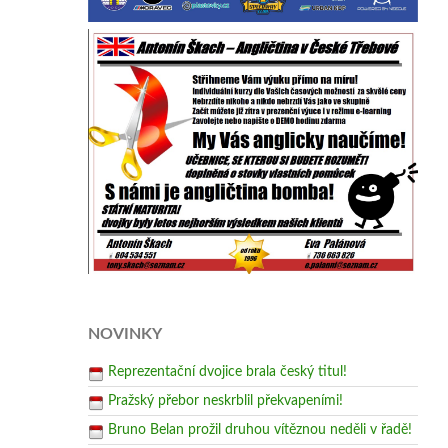
NOVINKY
Reprezentační dvojice brala český titul!
Pražský přebor neskrblil překvapeními!
Bruno Belan prožil druhou vítěznou neděli v řadě!