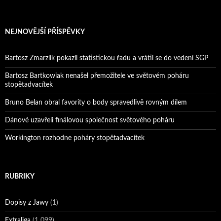
NEJNOVĚJŠÍ PŘÍSPĚVKY
Bartosz Zmarzlik pokazil statistickou řadu a vrátil se do vedení SGP
Bartosz Bartkowiak nenašel přemožitele ve světovém poháru
stopětadvacítek
Bruno Belan obral favority o body spravedlivě rovným dílem
Dánové uzavřeli finálovou společnost světového poháru
Workington rozhodne poháry stopětadvacítek
RUBRIKY
Dopisy z Jawy
(1)
Extraliga
(1 099)