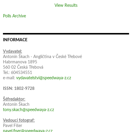
View Results
Polls Archive
INFORMACE
Vydavatel:
Antonín Škach - Angličtina v České Třebové
Habrmanova 1895
560 02 Česká Třebová
Tel.: 604534551
e-mail:
vydavatelstvi@speedwaya-z.cz
ISSN: 1802-9728
Šéfredaktor:
Antonín Škach
tony.skach@speedwaya-z.cz
Vedoucí fotograf:
Pavel Fišer
pavel.fiser@speedwaya-z.cz