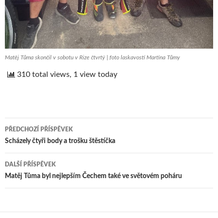
Matěj Tůma skončil v sobotu v Rize čtvrtý | foto laskavostí Martina Tůmy
310 total views, 1 view today
PŘEDCHOZÍ PŘÍSPĚVEK
Navigace
Scházely čtyři body a trošku štěstíčka
pro
DALŠÍ PŘÍSPĚVEK
příspěvek
Matěj Tůma byl nejlepším Čechem také ve světovém poháru