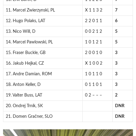
11. Marcel Zwierzynski, PL
X 1 1 3 2
7
12. Hugo Polaks, LAT
2 2 0 1 1
6
13. Nico Will, D
0 0 2 1 2
5
14. Marcel Pawlowski, PL
1 0 1 2 1
5
15. Fraser Buckle, GB
2 0 0 1 0
3
16. Jakub Hejkal, CZ
X 1 0 0 2
3
17. Andre Damian, ROM
1 0 1 1 0
3
18. Anton Keller, D
0 1 1 0 1
3
19. Valter Buss, LAT
0 2 – – –
2
20. Ondrej Trník, SK
DNR
21. Domen Gračner, SLO
DNR