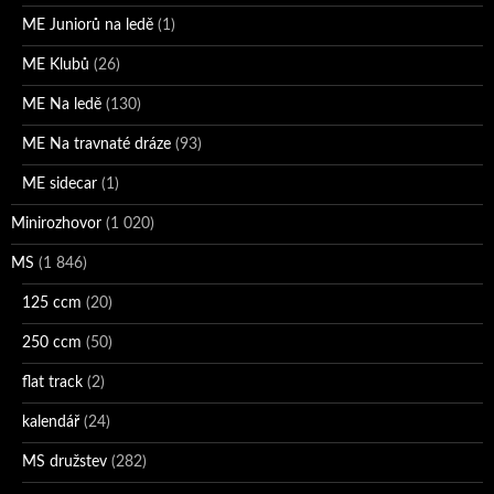
ME Juniorů na ledě
(1)
ME Klubů
(26)
ME Na ledě
(130)
ME Na travnaté dráze
(93)
ME sidecar
(1)
Minirozhovor
(1 020)
MS
(1 846)
125 ccm
(20)
250 ccm
(50)
flat track
(2)
kalendář
(24)
MS družstev
(282)