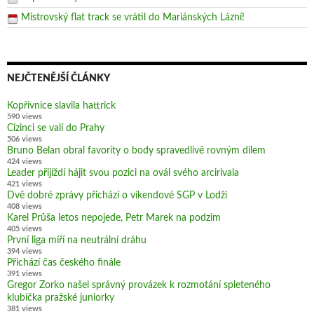
Mistrovský flat track se vrátil do Mariánských Lázní!
NEJČTENĚJŠÍ ČLÁNKY
Kopřivnice slavila hattrick
590 views
Cizinci se valí do Prahy
506 views
Bruno Belan obral favority o body spravedlivě rovným dílem
424 views
Leader přijíždí hájit svou pozici na ovál svého arcirivala
421 views
Dvě dobré zprávy přichází o víkendové SGP v Lodži
408 views
Karel Průša letos nepojede, Petr Marek na podzim
405 views
První liga míří na neutrální dráhu
394 views
Přichází čas českého finále
391 views
Gregor Zorko našel správný provázek k rozmotání spleteného
klubíčka pražské juniorky
381 views