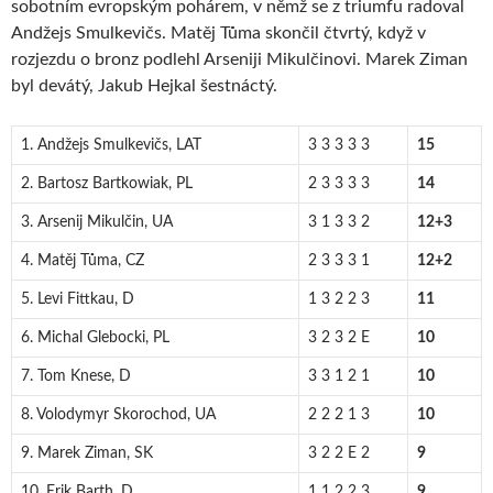
sobotním evropským pohárem, v němž se z triumfu radoval
Andžejs Smulkevičs. Matěj Tůma skončil čtvrtý, když v
rozjezdu o bronz podlehl Arseniji Mikulčinovi. Marek Ziman
byl devátý, Jakub Hejkal šestnáctý.
1. Andžejs Smulkevičs, LAT
3 3 3 3 3
15
2. Bartosz Bartkowiak, PL
2 3 3 3 3
14
3. Arsenij Mikulčin, UA
3 1 3 3 2
12+3
4. Matěj Tůma, CZ
2 3 3 3 1
12+2
5. Levi Fittkau, D
1 3 2 2 3
11
6. Michal Glebocki, PL
3 2 3 2 E
10
7. Tom Knese, D
3 3 1 2 1
10
8. Volodymyr Skorochod, UA
2 2 2 1 3
10
9. Marek Ziman, SK
3 2 2 E 2
9
10. Erik Barth, D
1 1 2 2 3
9