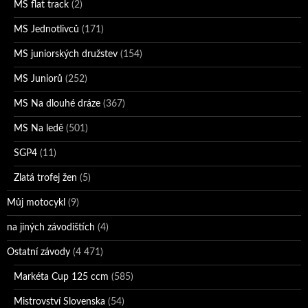
MS flat track
(2)
MS Jednotlivců
(171)
MS juniorských družstev
(154)
MS Juniorů
(252)
MS Na dlouhé dráze
(367)
MS Na ledě
(501)
SGP4
(11)
Zlatá trofej žen
(5)
Můj motocykl
(9)
na jiných závodištích
(4)
Ostatní závody
(4 471)
Markéta Cup 125 ccm
(585)
Mistrovství Slovenska
(54)