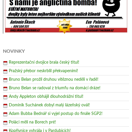
NOVINKY
Reprezentační dvojice brala český titul!
Pražský přebor neskrblil překvapeními!
Bruno Belan prožil druhou vítěznou neděli v řadě!
Bruno Belan se radoval z triumfu na domácí dráze!
Andy Appleton obhájil dlouhodrážní titul!
Dominik Suchánek dobyl malý lázeňský ovál!
Adam Bubba Bednář si vyjel postup do finále SGP2!
Poláci měli na Borech pré!
Kopřivnice vyhrála i v Pardubicích!