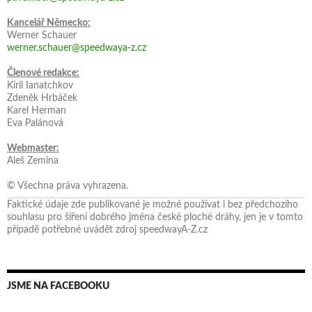
Kancelář Německo:
Werner Schauer
werner.schauer@speedwaya-z.cz
Členové redakce:
Kiril Ianatchkov
Zdeněk Hrbáček
Karel Herman
Eva Palánová
Webmaster:
Aleš Zemina
© Všechna práva vyhrazena.
Faktické údaje zde publikované je možné používat i bez předchozího
souhlasu pro šíření dobrého jména české ploché dráhy, jen je v tomto
případě potřebné uvádět zdroj speedwayA-Z.cz
JSME NA FACEBOOKU