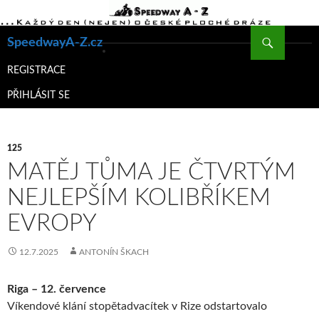
Hledat
SpeedwayA-Z.cz
PŘEJÍT
K
REGISTRACE
OBSAHU
PŘIHLÁSIT SE
WEBU
125
MATĚJ TŮMA JE ČTVRTÝM
NEJLEPŠÍM KOLIBŘÍKEM
EVROPY
12.7.2025
ANTONÍN ŠKACH
Riga – 12. července
Víkendové klání stopětadvacítek v Rize odstartovalo