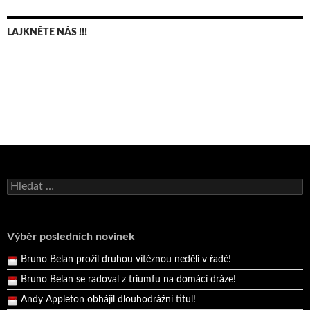
LAJKNĚTE NÁS !!!
Bruno Belan se radoval z triumfu na domácí dráze!
Andy Appleton obhájil dlouhodrážní titul!
Vyhledávání
Reprezentační dvojice brala český titul!
Pražský přebor neskrblil překvapeními!
Výběr posledních novinek
Bruno Belan prožil druhou vítěznou neděli v řadě!
Bruno Belan se radoval z triumfu na domácí dráze!
Andy Appleton obhájil dlouhodrážní titul!
Reprezentační dvojice brala český titul!