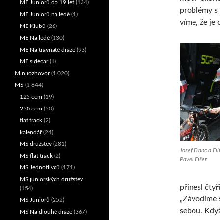
ME Juniorů do 19 let
(134)
problémy s t
ME Juniorů na ledě
(1)
víme, že je 
ME Klubů
(26)
ME Na ledě
(130)
ME Na travnaté dráze
(93)
ME sidecar
(1)
Minirozhovor
(1 020)
MS
(1 844)
125 ccm
(19)
250 ccm
(50)
flat track
(2)
kalendář
(24)
MS družstev
(281)
Josef Franc a Fil
MS flat track
(2)
Pavel Fišer
MS Jednotlivců
(171)
MS juniorských družstev
přinesl čtyř
(154)
„Závodíme s
MS Juniorů
(252)
sebou. Když
MS Na dlouhé dráze
(367)