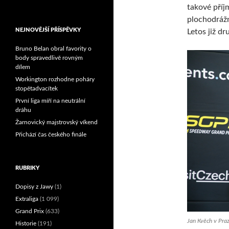
takové příjm
Reprezentační dvojice
brala český titul!
plochodrážní
NEJNOVĚJŠÍ PŘÍSPĚVKY
Letos již d
Bruno Belan obral favority o
body spravedlivě rovným
dílem
Workington rozhodne poháry
stopětadvacítek
První liga míří na neutrální
dráhu
Žarnovický majstrovský víkend
Přichází čas českého finále
RUBRIKY
Dopisy z Jawy
(1)
Extraliga
(1 099)
Grand Prix
(633)
Jan Kvěch v Praze
Historie
(191)