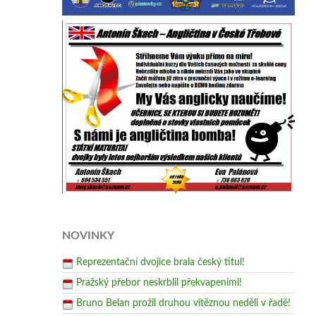
NOVINKY
Reprezentační dvojice brala český titul!
Pražský přebor neskrblil překvapeními!
Bruno Belan prožil druhou vítěznou neděli v řadě!