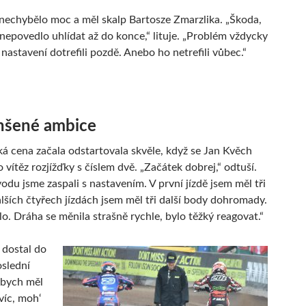
nechybělo moc a měl skalp Bartosze Zmarzlika. „Škoda,
 nepovedlo uhlídat až do konce,“ lituje. „Problém vždycky
 nastavení dotrefili pozdě. Anebo ho netrefili vůbec.“
šené ambice
ká cena začala odstartovala skvěle, když se Jan Kvěch
 vítěz rozjížďky s číslem dvě. „Začátek dobrej,“ odtuší.
odu jsme zaspali s nastavením. V první jízdě jsem měl tři
alších čtyřech jízdách jsem měl tři další body dohromady.
lo. Dráha se měnila strašně rychle, bylo těžký reagovat.“
 dostal do
oslední
ybych měl
víc, moh‘