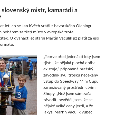
 slovenský mistr, kamarádi a
é
et let, co se Jan Kvěch vrátil z bavorského Olchingu
 pohárem za třetí místo v evropské trofeji
tek. O dvanáct let starší Martin Vaculík již platil za eso
formátu.
„Teprve před jedenácti lety jsem
zjistil, že nějaká plochá dráha
existuje,“ připomíná pražský
závodník svůj trošku nečekaný
vstup do Speedway Mini Cupu
zaranžovaný prostřednictvím
Shupy. „Než jsem sám začal
závodit, nevěděl jsem, že se
nějaké velké ceny jezdí, a že
jakýsi Martin Vaculík vůbec