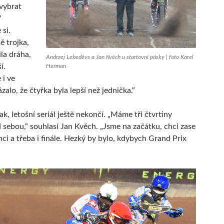
 vybrat
“
si.
ě trojka,
ila dráha,
Andrzej Lebeděvs a Jan Kvěch u startovní pásky | foto Karel
í.
Herman
 i ve
ázalo, že čtyřka byla lepší než jednička.“
ak, letošní seriál ještě nekončí. „Máme tři čtvrtiny
 sebou,“ souhlasí Jan Kvěch. „Jsme na začátku, chci zase
nci a třeba i finále. Hezký by bylo, kdybych Grand Prix