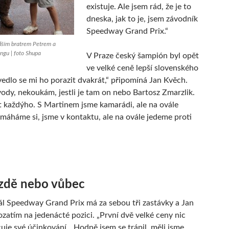
existuje. Ale jsem rád, že je to
dneska, jak to je, jsem závodník
Speedway Grand Prix.“
dším bratrem Petrem a
ingu | foto Shupa
V Praze český šampión byl opět
ve velké ceně lepší slovenského
vedlo se mi ho porazit dvakrát,“ připomíná Jan Kvěch.
vody, nekoukám, jestli je tam on nebo Bartosz Zmarzlik.
t každýho. S Martinem jsme kamarádi, ale na ovále
omáháme si, jsme v kontaktu, ale na ovále jedeme proti
zdě nebo vůbec
iál Speedway Grand Prix má za sebou tři zastávky a Jan
ozatím na jedenácté pozici. „První dvě velké ceny nic
cuje své účinkování. „Hodně jsem se trápil, měli jsme