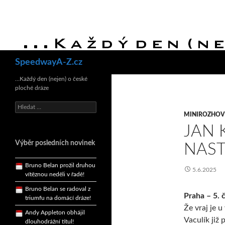
Hledat
SpeedwayA-Z.cz
Bruno Belan se radoval z
triumfu na domácí dráze!
…Každý den (nejen) o české
ploché dráze
Andy Appleton obhájil
dlouhodrážní titul!
Vyhledávání
Reprezentační dvojice
MINIROZHO
brala český titul!
JAN 
Pražský přebor neskrblil
Výběr posledních novinek
NAS
překvapeními!
Bruno Belan prožil druhou
5.6.2025
vítěznou neděli v řadě!
Bruno Belan se radoval z
triumfu na domácí dráze!
Praha – 5. 
Že vraj je 
Andy Appleton obhájil
dlouhodrážní titul!
Vaculík již 