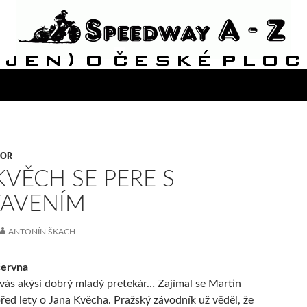
VOR
KVĚCH SE PERE S
TAVENÍM
ANTONÍN ŠKACH
června
u vás akýsi dobrý mladý pretekár… Zajímal se Martin
před lety o Jana Kvěcha. Pražský závodník už věděl, že