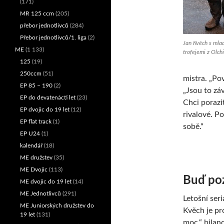
(171)
MR 125 ccm
(205)
přebor jednotlivců
(284)
Přebor jednotlivců/1. liga
(2)
Jan Kvěch s mla
ME
(1 133)
trofejemi z Olch
125
(19)
250ccm
(51)
mistra. „Po
EP 85 – 190
(2)
„Jsou to zá
EP do devatenácti let
(23)
Chci porazi
EP dvojic do 19 let
(12)
rivalové. P
EP flat track
(1)
sobě.“
EP U24
(1)
kalendář
(18)
ME družstev
(35)
ME Dvojic
(113)
Buď po
ME dvojic do 19 let
(14)
ME Jednotlivců
(291)
Letošní ser
ME Juniorských družstev do
Kvěch je pr
19 let
(131)
moc,“ bilan