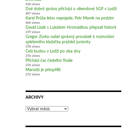
418 views
Dvě dobré zprávy přichází o víkendové SGP v Lodži
407 views
Karel Průša letos nepojede, Petr Marek na podzim
404 views
David Lizák s Lukášem Hromádkou přepsali historii
379 views
Gregor Zorko našel správný provázek k rozmotání
spleteného klubíčka pražské juniorky
378 views
Češi budou v Lodži po oba dny
376 views
Přichází čas českého finále
376 views
Marodů je přespříliš
372 views
ARCHIVY
Archivy