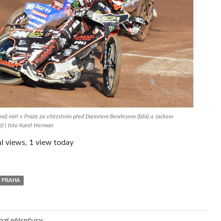
ná) míří v Praze za vítězstvím před Danielem Bewleyem (bílá) a Jackem
) | foto Karel Herman
l views, 1 view today
R PRAHA