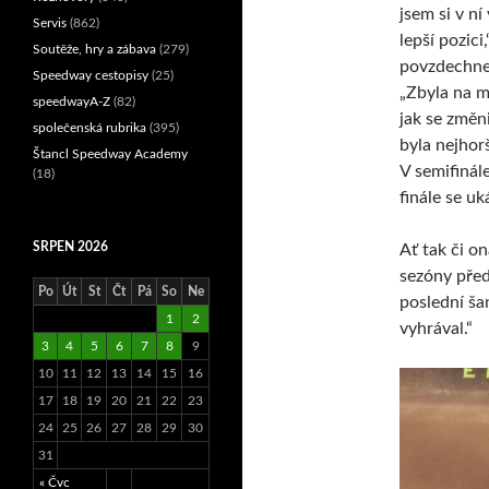
jsem si v ní
Servis
(862)
lepší pozici,
Soutěže, hry a zábava
(279)
povzdechne 
Speedway cestopisy
(25)
„Zbyla na m
speedwayA-Z
(82)
jak se změn
společenská rubrika
(395)
byla nejhorš
Štancl Speedway Academy
V semifinále
(18)
finále se uk
SRPEN 2026
Ať tak či on
sezóny před
Po
Út
St
Čt
Pá
So
Ne
poslední ša
1
2
vyhrával.“
3
4
5
6
7
8
9
10
11
12
13
14
15
16
17
18
19
20
21
22
23
24
25
26
27
28
29
30
31
« Čvc