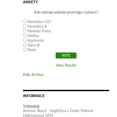
ANKETY
Kdo vyhraje sobotní první ligu v Liberci?
Pardubice U21
Pardubice B
Markéta Praha
Divišov
Kopřivnice
Slaný B
Plzeň
View Results
Polls Archive
INFORMACE
Vydavatel:
Antonín Škach - Angličtina v České Třebové
Habrmanova 1895