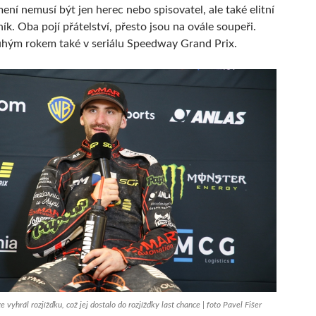
ení nemusí být jen herec nebo spisovatel, ale také elitní
k. Oba pojí přátelství, přesto jsou na ovále soupeři.
ruhým rokem také v seriálu Speedway Grand Prix.
 vyhrál rozjížďku, což jej dostalo do rozjížďky last chance | foto Pavel Fišer