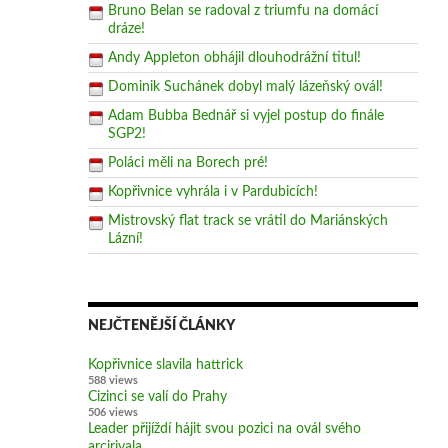
Bruno Belan se radoval z triumfu na domácí
dráze!
Andy Appleton obhájil dlouhodrážní titul!
Dominik Suchánek dobyl malý lázeňský ovál!
Adam Bubba Bednář si vyjel postup do finále
SGP2!
Poláci měli na Borech pré!
Kopřivnice vyhrála i v Pardubicích!
Mistrovský flat track se vrátil do Mariánských
Lázní!
NEJČTENĚJŠÍ ČLÁNKY
Kopřivnice slavila hattrick
588 views
Cizinci se valí do Prahy
506 views
Leader přijíždí hájit svou pozici na ovál svého
arcirivala