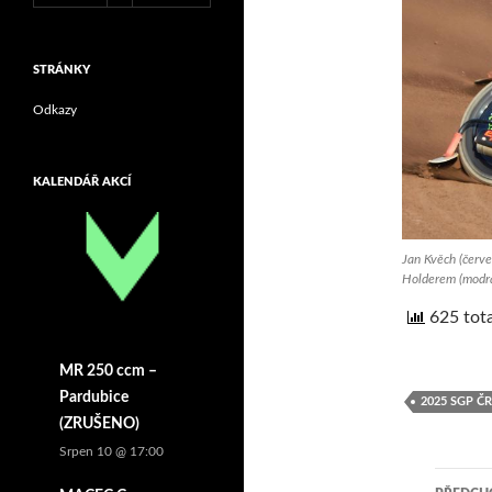
STRÁNKY
Odkazy
KALENDÁŘ AKCÍ
Jan Kvěch (červe
Holderem (modrá
625 tota
MR 250 ccm –
Pardubice
2025 SGP Č
(ZRUŠENO)
Srpen 10 @ 17:00