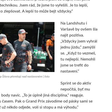
echnikou. Jsem rád, že jsme to vyřešili. Je to lepší,
co zlepšovat. A lepší to může bejt vždycky.“
Na Landshutu i
Varšavě by ovšem šla
najít pozitiva.
„Vždycky jsem vyhrál
jednu jízdu,“ zamýšlí
se. „Když to vezmeš,
tu nejlepší. Nemohli
jsme se trefit do
nastavení.“
ip Šitera přemítají nad nastaveném | foto
Sprint se do aktiv
nepočítá, byť mu
i body navíc. „To je úplně jiná disciplína,“ reaguje.
 časem. Pak o Grand Prix závodíme od pásky sami se
 už někdo odjede, volí si stopu a má výhodu.“