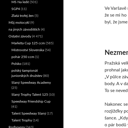
MS Na ledě
(501)
Ve Varšavě 
SGP4
(11)
že se mi ho
Zlatá trofej žen
(5)
byl, že jsme
Můj motocykl
(9)
na jiných závodištích
(4)
Ostatní závody
(4 471)
Markéta Cup 125 ccm
(585)
Mistrovství Slovenska
(54)
Nezmen
pohár 250 ccm
(1)
Pražská vel
Polsko
(181)
prohnal jako
polský šampionát
juniorských družstev
(80)
„V půlce záv
Slaný Speedway Academy
body. A v d
(25)
To se neved
Slaný Trophy Talent 125
(10)
Speedway Friendship Cup
Nakonec se
(41)
rozjížďky p
Talent Speedway Slaný
(17)
šance. „Kd
Talent Trophy
(14)
o pár bodů 
Rozhovory
(343)