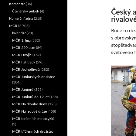
Komentář
(36)
Český a
Čtenářský příběh
(4)
rivalov
Komerční zóna
(218)
MČR
(2 708)
Bude to des
kalendář
(23)
s obrovským
MČR 1. liga
(382)
stopětadvací
MČR 250 ccm
(89)
světového 
MČR Dvojic
(167)
MČR flat track
(59)
MČR Jednotlivců
(282)
MČR Juniorských družstev
(184)
MČR Juniorů
(359)
MČR Juniorů do 19 let
(138)
MČR Na dlouhé dráze
(123)
MČR Na ledové dráze
(458)
MČR terénních motocyklů
(5)
MČR tříčlenných družstev