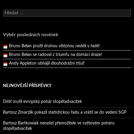
Bruno Belan se radoval z triumfu na domácí dráze!
Vyhledávání
Andy Appleton obhájil dlouhodrážní titul!
Reprezentační dvojice brala český titul!
Pražský přebor neskrblil překvapeními!
Výběr posledních novinek
Bruno Belan prožil druhou vítěznou neděli v řadě!
Bruno Belan se radoval z triumfu na domácí dráze!
Andy Appleton obhájil dlouhodrážní titul!
Reprezentační dvojice brala český titul!
NEJNOVĚJŠÍ PŘÍSPĚVKY
Déšť zrušil evropský pohár stopětadvacítek
Bartosz Zmarzlik pokazil statistickou řadu a vrátil se do vedení SGP
Bartosz Bartkowiak nenašel přemožitele ve světovém poháru
stopětadvacítek