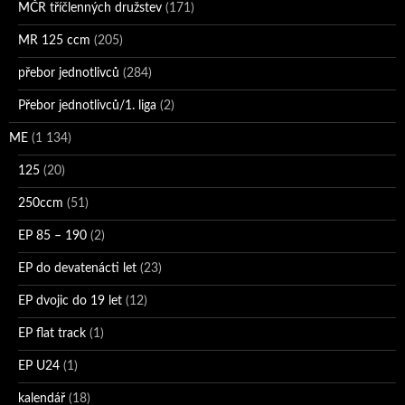
MČR tříčlenných družstev
(171)
MR 125 ccm
(205)
přebor jednotlivců
(284)
Přebor jednotlivců/1. liga
(2)
ME
(1 134)
125
(20)
250ccm
(51)
EP 85 – 190
(2)
EP do devatenácti let
(23)
EP dvojic do 19 let
(12)
EP flat track
(1)
EP U24
(1)
kalendář
(18)