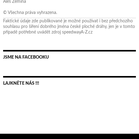
Aleš Zemina
© Všechna práva vyhrazena.
Faktické údaje zde publikované je možné používat i bez předchozího
souhlasu pro šíření dobrého jména české ploché dráhy, jen je v tomto
případě potřebné uvádět zdroj speedwayA-Z.cz
JSME NA FACEBOOKU
LAJKNĚTE NÁS !!!