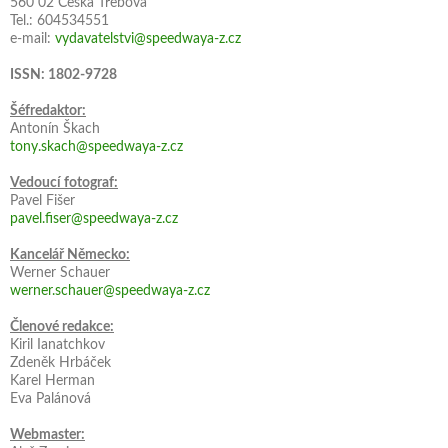
560 02 Česká Třebová
Tel.: 604534551
e-mail:
vydavatelstvi@speedwaya-z.cz
ISSN: 1802-9728
Šéfredaktor:
Antonín Škach
tony.skach@speedwaya-z.cz
Vedoucí fotograf:
Pavel Fišer
pavel.fiser@speedwaya-z.cz
Kancelář Německo:
Werner Schauer
werner.schauer@speedwaya-z.cz
Členové redakce:
Kiril Ianatchkov
Zdeněk Hrbáček
Karel Herman
Eva Palánová
Webmaster: