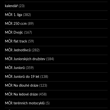
kalendář
(23)
MČR 1. liga
(382)
MČR 250 ccm
(89)
MČR Dvojic
(167)
MČR flat track
(59)
MČR Jednotlivců
(282)
MČR Juniorských družstev
(184)
MČR Juniorů
(359)
MČR Juniorů do 19 let
(138)
MČR Na dlouhé dráze
(123)
MČR Na ledové dráze
(458)
MČR terénních motocyklů
(5)