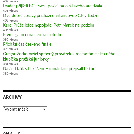
432 views
Leader přijíždí hájit svou pozici na ovál svého arcirivala
421 views
Dvě dobré zprávy přichází o víkendové SGP v Lodži
408 views
Karel Průša letos nepojede, Petr Marek na podzim
405 views
První liga míří na neutrální dráhu
395 views
Přichází čas českého finále
393 views
Gregor Zorko našel správný provázek k rozmotání spleteného
klubíčka pražské juniorky
381 views
David Lizák s Lukášem Hromádkou přepsali historii
380 views
ARCHIVY
Archivy
ANKETY