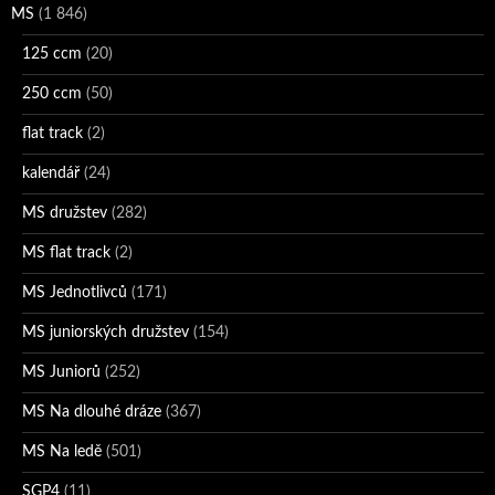
MS
(1 846)
125 ccm
(20)
250 ccm
(50)
flat track
(2)
kalendář
(24)
MS družstev
(282)
MS flat track
(2)
MS Jednotlivců
(171)
MS juniorských družstev
(154)
MS Juniorů
(252)
MS Na dlouhé dráze
(367)
MS Na ledě
(501)
SGP4
(11)