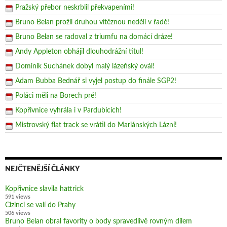
Pražský přebor neskrblil překvapeními!
Bruno Belan prožil druhou vítěznou neděli v řadě!
Bruno Belan se radoval z triumfu na domácí dráze!
Andy Appleton obhájil dlouhodrážní titul!
Dominik Suchánek dobyl malý lázeňský ovál!
Adam Bubba Bednář si vyjel postup do finále SGP2!
Poláci měli na Borech pré!
Kopřivnice vyhrála i v Pardubicích!
Mistrovský flat track se vrátil do Mariánských Lázní!
NEJČTENĚJŠÍ ČLÁNKY
Kopřivnice slavila hattrick
591 views
Cizinci se valí do Prahy
506 views
Bruno Belan obral favority o body spravedlivě rovným dílem