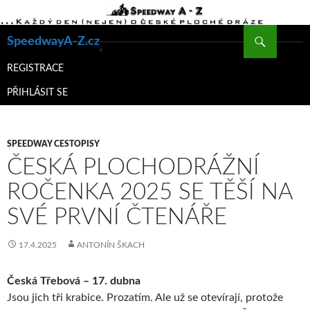
Hledat
SpeedwayA-Z.cz
PŘEJÍT
K
REGISTRACE
OBSAHU
PŘIHLÁSIT SE
WEBU
SPEEDWAY CESTOPISY
ČESKÁ PLOCHODRÁŽNÍ
ROČENKA 2025 SE TĚŠÍ NA
SVÉ PRVNÍ ČTENÁŘE
17.4.2025
ANTONÍN ŠKACH
Česká Třebová – 17. dubna
Jsou jich tři krabice. Prozatím. Ale už se otevírají, protože