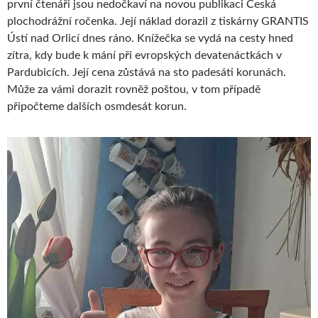
první čtenáři jsou nedočkaví na novou publikaci Česká
plochodrážní ročenka. Její náklad dorazil z tiskárny GRANTIS
Ústí nad Orlicí dnes ráno. Knížečka se vydá na cesty hned
zítra, kdy bude k mání při evropských devatenáctkách v
Pardubicích. Její cena zůstává na sto padesáti korunách.
Může za vámi dorazit rovněž poštou, v tom případě
připočteme dalších osmdesát korun.