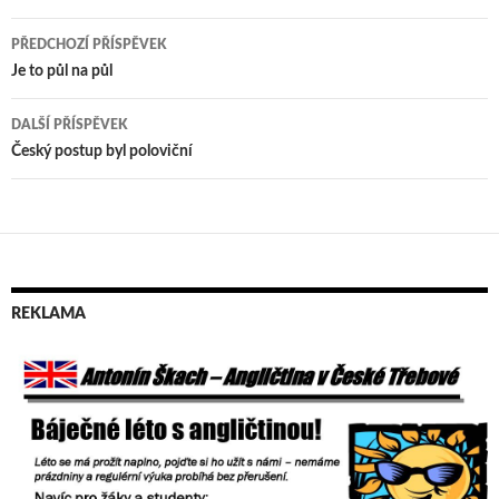
PŘEDCHOZÍ PŘÍSPĚVEK
Navigace
Je to půl na půl
pro
DALŠÍ PŘÍSPĚVEK
příspěvek
Český postup byl poloviční
REKLAMA