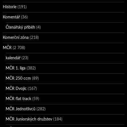
Historie
(191)
Komentář
(36)
Čtenářský příběh
(4)
Komerční zóna
(218)
MČR
(2 708)
kalendář
(23)
MČR 1. liga
(382)
MČR 250 ccm
(89)
MČR Dvojic
(167)
MČR flat track
(59)
MČR Jednotlivců
(282)
MČR Juniorských družstev
(184)