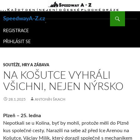
Hledat
SpeedwayA-Z.cz
PŘEJÍT
K
REGISTRACE
OBSAHU
PŘIHLÁSIT SE
WEBU
SOUTĚŽE, HRY A ZÁBAVA
NA KOŠUTCE VYHRÁLI
VŠICHNI, NEJEN NÝRSKO
28.1.2025
ANTONÍN ŠKACH
Plzeň – 25. ledna
Nepotkali se u Kolína, byť by mohli, protože měli do Plzně
kus společné cesty. Narazili na sebe až před Ice Arenou na
Košutce. Václav Milík, který dorazil společně s mechanikem