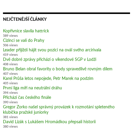
NEJČTENĚJŠÍ ČLÁNKY
Kopřivnice slavila hattrick
589 views
Cizinci se valí do Prahy
506 views
Leader přijíždí hájit svou pozici na ovál svého arcirivala
419 views
Dvě dobré zprávy přichází o víkendové SGP v Lodži
408 views
Bruno Belan obral favority o body spravedlivě rovným dílem
407 views
Karel Průša letos nepojede, Petr Marek na podzim
405 views
První liga míří na neutrální dráhu
394 views
Přichází čas českého finále
390 views
Gregor Zorko našel správný provázek k rozmotání spleteného
klubíčka pražské juniorky
381 views
David Lizák s Lukášem Hromádkou přepsali historii
380 views