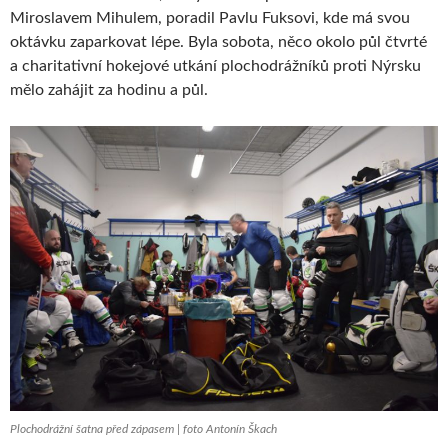
Miroslavem Mihulem, poradil Pavlu Fuksovi, kde má svou
oktávku zaparkovat lépe. Byla sobota, něco okolo půl čtvrté
a charitativní hokejové utkání plochodrážníků proti Nýrsku
mělo zahájit za hodinu a půl.
Plochodrážní šatna před zápasem | foto Antonín Škach