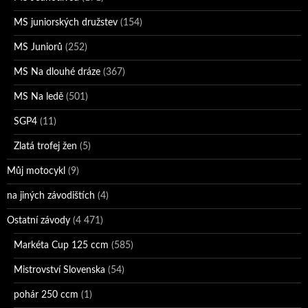
MS juniorských družstev
(154)
MS Juniorů
(252)
MS Na dlouhé dráze
(367)
MS Na ledě
(501)
SGP4
(11)
Zlatá trofej žen
(5)
Můj motocykl
(9)
na jiných závodištích
(4)
Ostatní závody
(4 471)
Markéta Cup 125 ccm
(585)
Mistrovství Slovenska
(54)
pohár 250 ccm
(1)