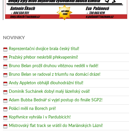
NOVINKY
Reprezentační dvojice brala český titul!
Pražský přebor neskrblil překvapeními!
Bruno Belan prožil druhou vítěznou neděli v řadě!
Bruno Belan se radoval z triumfu na domácí dráze!
Andy Appleton obhájil dlouhodrážní titul!
Dominik Suchánek dobyl malý lázeňský ovál!
Adam Bubba Bednář si vyjel postup do finále SGP2!
Poláci měli na Borech pré!
Kopřivnice vyhrála i v Pardubicích!
Mistrovský flat track se vrátil do Mariánských Lázní!