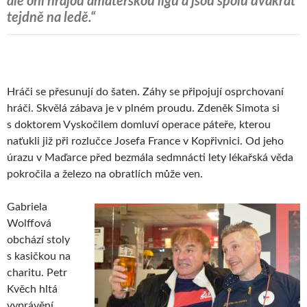
ale oni hrajou amatérskou ligu a jsou spolu dvakrát
tejdně na ledě.“
Hráči se přesunují do šaten. Záhy se připojují osprchovaní
hráči. Skvělá zábava je v plném proudu. Zdeněk Simota si
s doktorem Vyskočilem domluví operace páteře, kterou
naťukli již při rozlučce Josefa France v Kopřivnici. Od jeho
úrazu v Maďarce před bezmála sedmnácti lety lékařská věda
pokročila a železo na obratlích může ven.
Gabriela
Wolffová
obchází stoly
s kasičkou na
charitu. Petr
Kvěch hltá
vyprávění