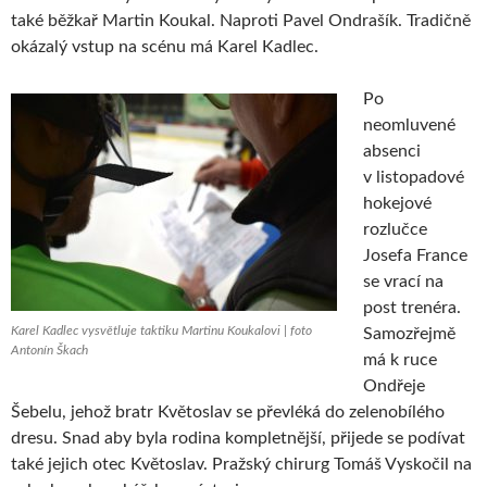
také běžkař Martin Koukal. Naproti Pavel Ondrašík. Tradičně
okázalý vstup na scénu má Karel Kadlec.
Po
neomluvené
absenci
v listopadové
hokejové
rozlučce
Josefa France
se vrací na
post trenéra.
Karel Kadlec vysvětluje taktiku Martinu Koukalovi | foto
Samozřejmě
Antonín Škach
má k ruce
Ondřeje
Šebelu, jehož bratr Květoslav se převléká do zelenobílého
dresu. Snad aby byla rodina kompletnější, přijede se podívat
také jejich otec Květoslav. Pražský chirurg Tomáš Vyskočil na