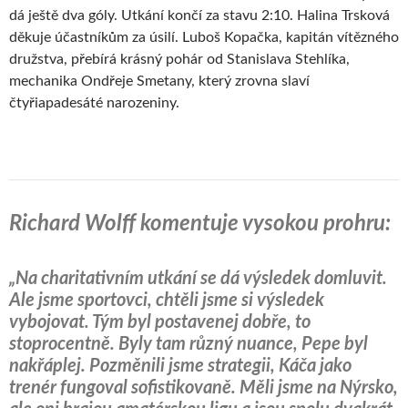
dá ještě dva góly. Utkání končí za stavu 2:10. Halina Trsková
děkuje účastníkům za úsilí. Luboš Kopačka, kapitán vítězného
družstva, přebírá krásný pohár od Stanislava Stehlíka,
mechanika Ondřeje Smetany, který zrovna slaví
čtyřiapadesáté narozeniny.
Richard Wolff komentuje vysokou prohru:
„Na charitativním utkání se dá výsledek domluvit.
Ale jsme sportovci, chtěli jsme si výsledek
vybojovat. Tým byl postavenej dobře, to
stoprocentně. Byly tam různý nuance, Pepe byl
nakřáplej. Pozměnili jsme strategii, Káča jako
trenér fungoval sofistikovaně. Měli jsme na Nýrsko,