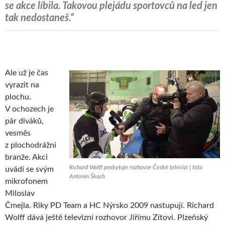
se akce líbila. Takovou plejádu sportovců na led jen
tak nedostaneš.“
Ale už je čas
vyrazit na
plochu.
V ochozech je
pár diváků,
vesměs
z plochodrážní
branže. Akci
Richard Wolff poskytuje rozhovor České televizi | foto
uvádí se svým
Antonín Škach
mikrofonem
Miloslav
Čmejla. Riky PD Team a HC Nýrsko 2009 nastupují. Richard
Wolff dává ještě televizní rozhovor Jiřímu Zítovi. Plzeňský