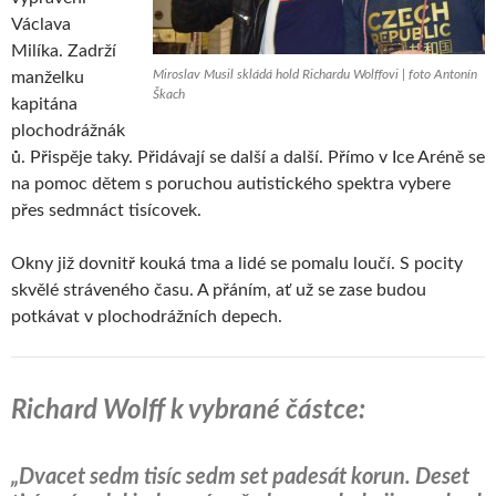
Václava
Milíka. Zadrží
Miroslav Musil skládá hold Richardu Wolffovi | foto Antonín
manželku
Škach
kapitána
plochodrážnák
ů. Přispěje taky. Přidávají se další a další. Přímo v Ice Aréně se
na pomoc dětem s poruchou autistického spektra vybere
přes sedmnáct tisícovek.
Okny již dovnitř kouká tma a lidé se pomalu loučí. S pocity
skvělé stráveného času. A přáním, ať už se zase budou
potkávat v plochodrážních depech.
Richard Wolff k vybrané částce:
„Dvacet sedm tisíc sedm set padesát korun. Deset