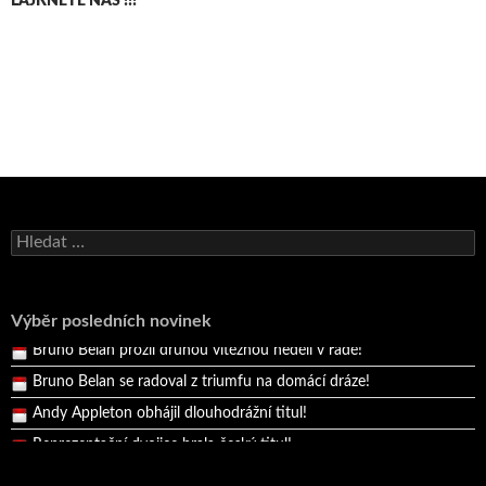
LAJKNĚTE NÁS !!!
Bruno Belan se radoval z triumfu na domácí dráze!
Andy Appleton obhájil dlouhodrážní titul!
Vyhledávání
Reprezentační dvojice brala český titul!
Pražský přebor neskrblil překvapeními!
Výběr posledních novinek
Bruno Belan prožil druhou vítěznou neděli v řadě!
Bruno Belan se radoval z triumfu na domácí dráze!
Andy Appleton obhájil dlouhodrážní titul!
Reprezentační dvojice brala český titul!