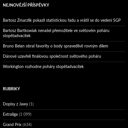
NEJNOVĚJŠÍ PŘÍSPĚVKY
Bartosz Zmarzlik pokazil statistickou řadu a vrátil se do vedení SGP
Bartosz Bartkowiak nenašel přemožitele ve světovém poháru
stopětadvacítek
Bruno Belan obral favority o body spravedlivě rovným dílem
Dánové uzavřeli finálovou společnost světového poháru
Workington rozhodne poháry stopětadvacítek
RUBRIKY
Dopisy z Jawy
(1)
Extraliga
(1 099)
Grand Prix
(634)