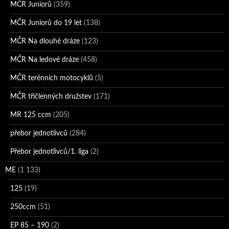
MČR Juniorů
(359)
MČR Juniorů do 19 let
(138)
MČR Na dlouhé dráze
(123)
MČR Na ledové dráze
(458)
MČR terénních motocyklů
(5)
MČR tříčlenných družstev
(171)
MR 125 ccm
(205)
přebor jednotlivců
(284)
Přebor jednotlivců/1. liga
(2)
ME
(1 133)
125
(19)
250ccm
(51)
EP 85 – 190
(2)