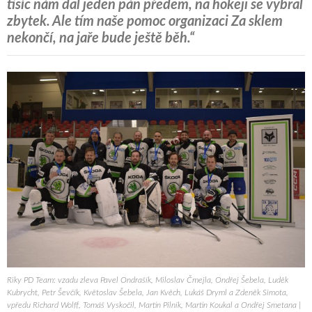
tisíc nám dal jeden pán předem, na hokeji se vybral
zbytek. Ale tím naše pomoc organizaci Za sklem
nekončí, na jaře bude ještě běh.“
Riky PD Team: vzadu zleva Pavel Ondrašík, Miloslav Čmejla, Ondřej Šebela, Luděk
Kubrycht, Petr Ševčík, Květoslav Šebela, Jan Kvěch, Lukáš Dryml a Zdeněk Simota,
vpředu Richard Wolff, Tomáš Vyskočil, Martin Pilník, Martin Koukal a Ondřej Smetana |