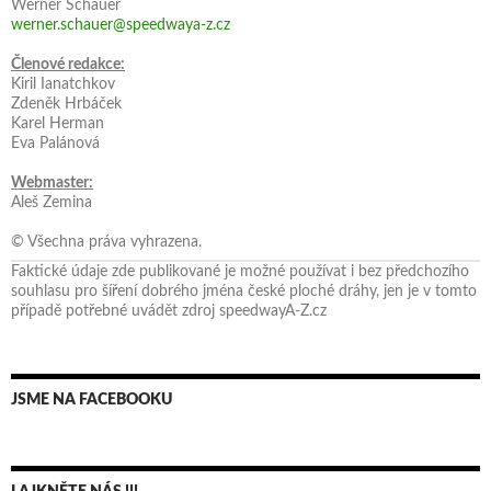
Werner Schauer
werner.schauer@speedwaya-z.cz
Členové redakce:
Kiril Ianatchkov
Zdeněk Hrbáček
Karel Herman
Eva Palánová
Webmaster:
Aleš Zemina
© Všechna práva vyhrazena.
Faktické údaje zde publikované je možné používat i bez předchozího
souhlasu pro šíření dobrého jména české ploché dráhy, jen je v tomto
případě potřebné uvádět zdroj speedwayA-Z.cz
JSME NA FACEBOOKU