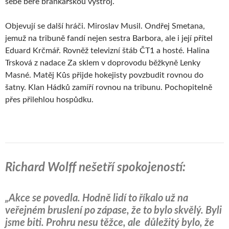
sebe bere brankářskou výstroj.
Objevují se další hráči. Miroslav Musil. Ondřej Smetana,
jemuž na tribuně fandí nejen sestra Barbora, ale i její přítel
Eduard Krčmář. Rovněž televizní štáb ČT1 a hosté. Halina
Trsková z nadace Za sklem v doprovodu běžkyně Lenky
Masné. Matěj Kůs přijde hokejisty povzbudit rovnou do
šatny. Klan Hádků zamíří rovnou na tribunu. Pochopitelně
přes přilehlou hospůdku.
Richard Wolff nešetří spokojeností:
„Akce se povedla. Hodně lidí to říkalo už na
veřejném bruslení po zápase, že to bylo skvělý. Byli
jsme biti. Prohru nesu těžce, ale důležitý bylo, že