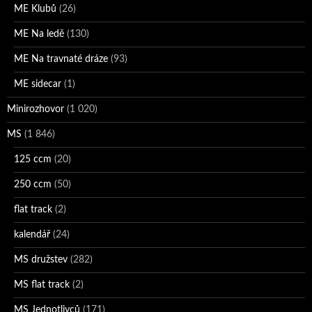
ME Klubů
(26)
ME Na ledě
(130)
ME Na travnaté dráze
(93)
ME sidecar
(1)
Minirozhovor
(1 020)
MS
(1 846)
125 ccm
(20)
250 ccm
(50)
flat track
(2)
kalendář
(24)
MS družstev
(282)
MS flat track
(2)
MS Jednotlivců
(171)