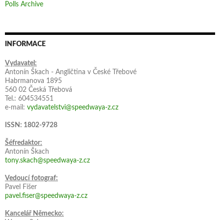
Polls Archive
INFORMACE
Vydavatel:
Antonín Škach - Angličtina v České Třebové
Habrmanova 1895
560 02 Česká Třebová
Tel.: 604534551
e-mail:
vydavatelstvi@speedwaya-z.cz
ISSN: 1802-9728
Šéfredaktor:
Antonín Škach
tony.skach@speedwaya-z.cz
Vedoucí fotograf:
Pavel Fišer
pavel.fiser@speedwaya-z.cz
Kancelář Německo: