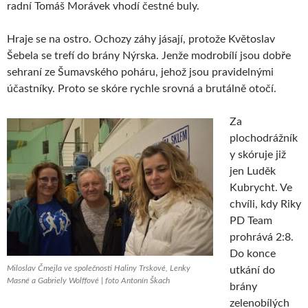
radní Tomáš Morávek vhodí čestné buly.
Hraje se na ostro. Ochozy záhy jásají, protože Květoslav
Šebela se trefí do brány Nýrska. Jenže modrobílí jsou dobře
sehraní ze Šumavského poháru, jehož jsou pravidelnými
účastníky. Proto se skóre rychle srovná a brutálně otočí.
Za
plochodrážník
y skóruje již
jen Luděk
Kubrycht. Ve
chvíli, kdy Riky
PD Team
prohrává 2:8.
Do konce
Miloslav Čmejla ve společnosti Haliny Trskové, Lenky
utkání do
Masné a Gabriely Wolffové | foto Antonín Škach
brány
zelenobílých