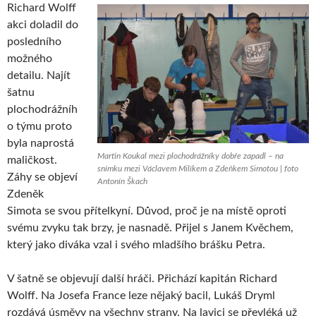
Richard Wolff
akci doladil do
posledního
možného
detailu. Najít
šatnu
plochodrážníh
o týmu proto
byla naprostá
Martin Koukal mezi plochodrážníky dobře zapadl – na
maličkost.
snímku mezi Václavem Milíkem a Zdeňkem Simotou | foto
Záhy se objeví
Antonín Škach
Zdeněk
Simota se svou přítelkyní. Důvod, proč je na místě oproti
svému zvyku tak brzy, je nasnadě. Přijel s Janem Kvěchem,
který jako diváka vzal i svého mladšího brášku Petra.
V šatně se objevují další hráči. Přichází kapitán Richard
Wolff. Na Josefa France leze nějaký bacil, Lukáš Dryml
rozdává úsměvy na všechny strany. Na lavici se převléká už