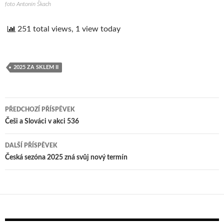
foto Antonín Škach
251 total views, 1 view today
2025 ZA SKLEM II
PŘEDCHOZÍ PŘÍSPĚVEK
Navigace
Češi a Slováci v akci 536
pro
DALŠÍ PŘÍSPĚVEK
příspěvek
Česká sezóna 2025 zná svůj nový termín