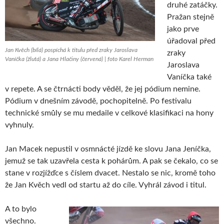
druhé zatáčky.
Pražan stejně
jako prve
úřadoval před
Jan Kvěch (bílá) pospíchá k titulu před zraky Jaroslava
zraky
Vaníčka (žlutá) a Jana Hlačiny (červená) | foto Karel Herman
Jaroslava
Vaníčka také
v repete. A se čtrnácti body věděl, že jej pódium nemine.
Pódium v dnešním závodě, pochopitelně. Po festivalu
technické smůly se mu medaile v celkové klasifikaci na hony
vyhnuly.
Jan Macek nepustil v osmnácté jízdě ke slovu Jana Jeníčka,
jemuž se tak uzavřela cesta k pohárům. A pak se čekalo, co se
stane v rozjížďce s číslem dvacet. Nestalo se nic, kromě toho
že Jan Kvěch vedl od startu až do cíle. Vyhrál závod i titul.
A to bylo
všechno.