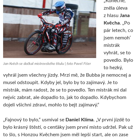
„Konečně,“
zněla úleva
z hlasu
Jana
Kvěcha
. „Po
pár letech, co
jsem nemoh‘
mistrák
vyhrát, se to
povedlo. Bylo
Jan Kvěch se dočkal mistrovského titulu | foto Pavel Fišer
to hezký,
vyhrál jsem všechny jízdy. Mrzí mě, že Bubba je nemocnej a
musel odstoupit. Kdyby jel, bylo by to zajímavý. Je to
mistrák, mám radost, že se to povedlo. Ten mistrák mi dal
nejvíc zabrat, ale dopadlo to, jak to dopadlo. Kdybychom
dojeli všichni zdraví, mohlo to bejt zajímavý.“
„Fajnový to bylo,“ usmíval se
Daniel Klíma
. „V první jízdě to
bylo krásný štěstí, o cenťáky jsem první místo udržel. Pak už
to šlo, s Honzou Kvěchem jsem měl lepší start, ale on zase