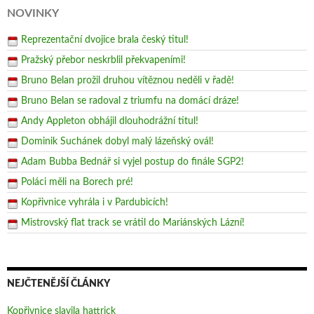
NOVINKY
Reprezentační dvojice brala český titul!
Pražský přebor neskrblil překvapeními!
Bruno Belan prožil druhou vítěznou neděli v řadě!
Bruno Belan se radoval z triumfu na domácí dráze!
Andy Appleton obhájil dlouhodrážní titul!
Dominik Suchánek dobyl malý lázeňský ovál!
Adam Bubba Bednář si vyjel postup do finále SGP2!
Poláci měli na Borech pré!
Kopřivnice vyhrála i v Pardubicích!
Mistrovský flat track se vrátil do Mariánských Lázní!
NEJČTENĚJŠÍ ČLÁNKY
Kopřivnice slavila hattrick