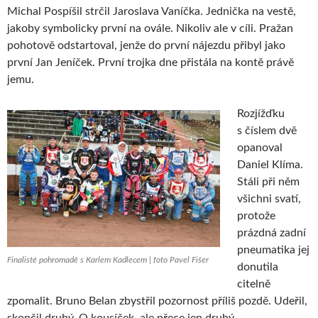
Michal Pospíšil strčil Jaroslava Vaníčka. Jednička na vestě,
jakoby symbolicky první na ovále. Nikoliv ale v cíli. Pražan
pohotově odstartoval, jenže do první nájezdu přibyl jako
první Jan Jeníček. První trojka dne přistála na kontě právě
jemu.
Rozjížďku
s číslem dvě
opanoval
Daniel Klíma.
Stáli při něm
všichni svatí,
protože
prázdná zadní
pneumatika jej
Finalisté pohromadě s Karlem Kadlecem | foto Pavel Fišer
donutila
citelně
zpomalit. Bruno Belan zbystřil pozornost příliš pozdě. Udeřil,
skončil druhý. O kousíček, ale přece jen druhý.