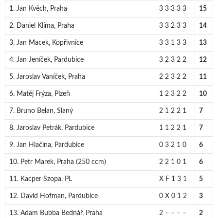
1. Jan Kvěch, Praha
3 3 3 3 3
15
2. Daniel Klíma, Praha
3 3 2 3 3
14
3. Jan Macek, Kopřivnice
3 3 1 3 3
13
4. Jan Jeníček, Pardubice
3 2 3 2 2
12
5. Jaroslav Vaníček, Praha
2 2 3 2 2
11
6. Matěj Frýza, Plzeň
1 2 3 2 2
10
7. Bruno Belan, Slaný
2 1 2 2 1
7
8. Jaroslav Petrák, Pardubice
1 1 2 2 1
7
9. Jan Hlačina, Pardubice
0 3 2 1 0
6
10. Petr Marek, Praha (250 ccm)
2 2 1 0 1
6
11. Kacper Szopa, PL
X F 1 3 1
5
12. David Hofman, Pardubice
0 X 0 1 2
3
13. Adam Bubba Bednář, Praha
2 – – – –
2