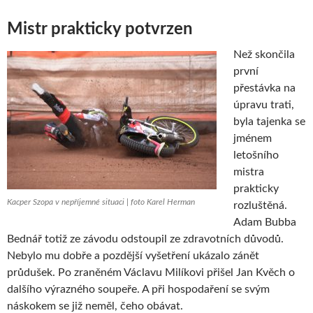
Mistr prakticky potvrzen
Než skončila
první
přestávka na
úpravu trati,
byla tajenka se
jménem
letošního
mistra
prakticky
Kacper Szopa v nepříjemné situaci | foto Karel Herman
rozluštěná.
Adam Bubba
Bednář totiž ze závodu odstoupil ze zdravotních důvodů.
Nebylo mu dobře a pozdější vyšetření ukázalo zánět
průdušek. Po zraněném Václavu Milíkovi přišel Jan Kvěch o
dalšího výrazného soupeře. A při hospodaření se svým
náskokem se již neměl, čeho obávat.