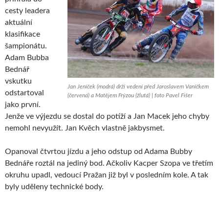
cesty leadera
aktuální
klasifikace
šampionátu.
Adam Bubba
Bednář
vskutku
Jan Jeníček (modrá) drží vedení před Jaroslavem Vaníčkem
odstartoval
(červená) a Matějem Frýzou (žlutá) | foto Pavel Fišer
jako první.
Jenže ve výjezdu se dostal do potíží a Jan Macek jeho chyby
nemohl nevyužít. Jan Kvěch vlastně jakbysmet.
Opanoval čtvrtou jízdu a jeho odstup od Adama Bubby
Bednáře roztál na jediný bod. Ačkoliv Kacper Szopa ve třetím
okruhu upadl, vedoucí Pražan již byl v posledním kole. A tak
byly uděleny technické body.