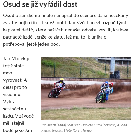
Osud se již vyřádil dost
Osud plzeňskému finále nenapsal do scénáře další nečekaný
zvrat v boji o titul. I když mohl. Jan Kvěch mezi rozpačitými
kapkami deště, který naštěstí nenašel odvahu zesílit, kraloval
patnácté jízdě. Jenže ke zlatu, jež mu tolik unikalo,
potřeboval ještě jeden bod.
Jan Macek je
totiž stále
mohl
vyrovnat. A
dělal pro to
všechno.
Vyhrál
šestnáctou
jízdu. V závodě
měl stejně
Jan Kvěch (žlutá) pádí před Daniela Klímu (červená) a Jana
bodů jako Jan
Macka (modrá) | foto Karel Herman