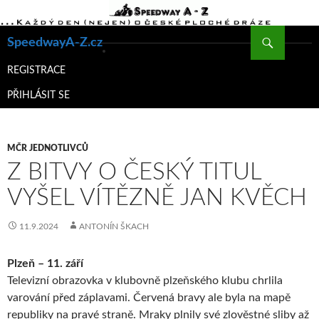
Hledat
SpeedwayA-Z.cz
PŘEJÍT
K
REGISTRACE
OBSAHU
PŘIHLÁSIT SE
WEBU
MČR JEDNOTLIVCŮ
Z BITVY O ČESKÝ TITUL
VYŠEL VÍTĚZNĚ JAN KVĚCH
11.9.2024
ANTONÍN ŠKACH
Plzeň – 11. září
Televizní obrazovka v klubovně plzeňského klubu chrlila
varování před záplavami. Červená bravy ale byla na mapě
republiky na pravé straně. Mraky plnily své zlověstné sliby až