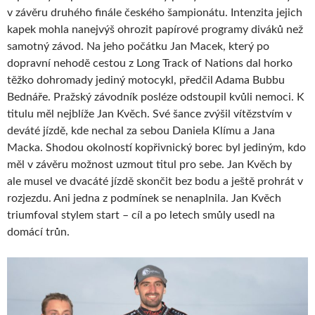
v závěru druhého finále českého šampionátu. Intenzita jejich
kapek mohla nanejvýš ohrozit papírové programy diváků než
samotný závod. Na jeho počátku Jan Macek, který po
dopravní nehodě cestou z Long Track of Nations dal horko
těžko dohromady jediný motocykl, předčil Adama Bubbu
Bednáře. Pražský závodník posléze odstoupil kvůli nemoci. K
titulu měl nejblíže Jan Kvěch. Své šance zvýšil vítězstvím v
deváté jízdě, kde nechal za sebou Daniela Klímu a Jana
Macka. Shodou okolností kopřivnický borec byl jediným, kdo
měl v závěru možnost uzmout titul pro sebe. Jan Kvěch by
ale musel ve dvacáté jízdě skončit bez bodu a ještě prohrát v
rozjezdu. Ani jedna z podmínek se nenaplnila. Jan Kvěch
triumfoval stylem start – cíl a po letech smůly usedl na
domácí trůn.