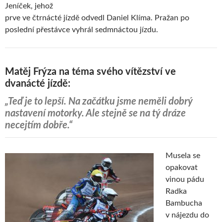
Jeníček, jehož
prve ve čtrnácté jízdě odvedl Daniel Klíma. Pražan po
poslední přestávce vyhrál sedmnáctou jízdu.
Matěj Frýza na téma svého vítězství ve
dvanácté jízdě:
„Teď je to lepší. Na začátku jsme neměli dobrý
nastavení motorky. Ale stejně se na tý dráze
necejtím dobře.“
Musela se
opakovat
vinou pádu
Radka
Bambucha
v nájezdu do