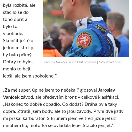
byla rozbitá, ale
stačilo se do
toho opřít a
bylo to
v pohodě.
Skončit ještě o
jedno místo líp,
by bylo pěkný.
Dobrý to bylo,
Jaroslav Vaníček se ozdobil bronzem | foto Pavel Fišer
mohlo to bejt
lepší, ale jsem spokojenej.“
„Za mě super, úplně jsem to nečekal,“ glosoval
Jaroslav
Vaníček
závod, ale především bronz v celkové klasifikaci.
„Nakonec to dobře dopadlo. Co dodat? Dráha byla taky
dobrá. Ztratil jsem body, ale to jsou závody. První dvě jízdy
mi prskal karburátor. S Brunem jsem ve třetí jízdě jel už
mnohem líp, motorka se ovládala lépe. Stačilo jen jet.“