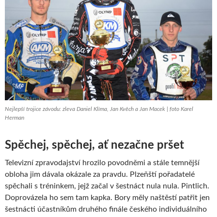
Nejlepší trojice závodu: zleva Daniel Klíma, Jan Kvěch a Jan Macek | foto Karel
Herman
Spěchej, spěchej, ať nezačne pršet
Televizní zpravodajství hrozilo povodněmi a stále temnější
obloha jim dávala okázale za pravdu. Plzeňští pořadatelé
spěchali s tréninkem, jejž začal v šestnáct nula nula. Pintlich.
Doprovázela ho sem tam kapka. Bory měly naštěstí patřit jen
šestnácti účastníkům druhého finále českého individuálního