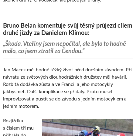
Bruno Belan komentuje svůj těsný průjezd cílem
druhé jízdy za Danielem Klímou:
„Škoda. Vteřiny jsem nepočítal, ale bylo to hodně
málo, co jsem ztratil za Čendou.“
Jan Macek měl hodně těžký život před dnešním závodem. Při
návratu ze světových dlouhodrážních družstev měl havárii.
Rozbitá dodávka zůstala ve Francii a jeho motocykly
jakbysmet. Další komplikace se přidaly. Proto musel
improvizovat a pustit se do závodu s jedním motocyklem a
jedním motorem.
Rozjížďka
s číslem tři mu
přihrála do