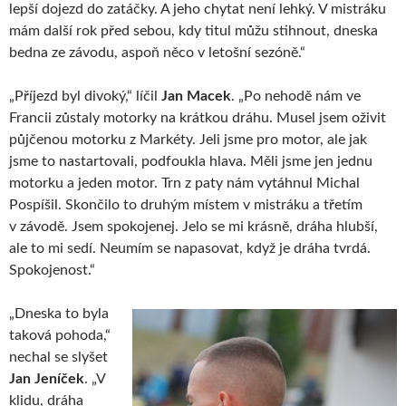
lepší dojezd do zatáčky. A jeho chytat není lehký. V mistráku
mám další rok před sebou, kdy titul můžu stihnout, dneska
bedna ze závodu, aspoň něco v letošní sezóně.“
„Příjezd byl divoký,“ líčil
Jan Macek
. „Po nehodě nám ve
Francii zůstaly motorky na krátkou dráhu. Musel jsem oživit
půjčenou motorku z Markéty. Jeli jsme pro motor, ale jak
jsme to nastartovali, podfoukla hlava. Měli jsme jen jednu
motorku a jeden motor. Trn z paty nám vytáhnul Michal
Pospíšil. Skončilo to druhým místem v mistráku a třetím
v závodě. Jsem spokojenej. Jelo se mi krásně, dráha hlubší,
ale to mi sedí. Neumím se napasovat, když je dráha tvrdá.
Spokojenost.“
„Dneska to byla
taková pohoda,“
nechal se slyšet
Jan Jeníček
. „V
klidu, dráha