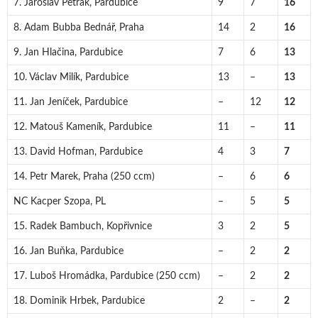
7. Jaroslav Petrák, Pardubice
9
7
16
8. Adam Bubba Bednář, Praha
14
2
16
9. Jan Hlačina, Pardubice
7
6
13
10. Václav Milík, Pardubice
13
–
13
11. Jan Jeníček, Pardubice
–
12
12
12. Matouš Kameník, Pardubice
11
–
11
13. David Hofman, Pardubice
4
3
7
14. Petr Marek, Praha (250 ccm)
–
6
6
NC Kacper Szopa, PL
–
5
5
15. Radek Bambuch, Kopřivnice
3
2
5
16. Jan Buňka, Pardubice
–
2
2
17. Luboš Hromádka, Pardubice (250 ccm)
–
2
2
18. Dominik Hrbek, Pardubice
2
–
2