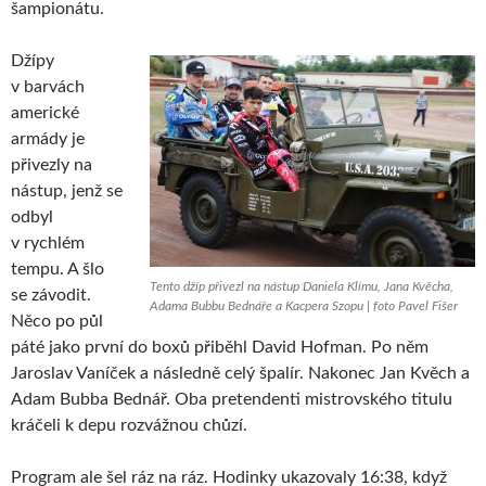
šampionátu.
Džípy
v barvách
americké
armády je
přivezly na
nástup, jenž se
odbyl
v rychlém
tempu. A šlo
Tento džíp přivezl na nástup Daniela Klímu, Jana Kvěcha,
se závodit.
Adama Bubbu Bednáře a Kacpera Szopu | foto Pavel Fišer
Něco po půl
páté jako první do boxů přiběhl David Hofman. Po něm
Jaroslav Vaníček a následně celý špalír. Nakonec Jan Kvěch a
Adam Bubba Bednář. Oba pretendenti mistrovského titulu
kráčeli k depu rozvážnou chůzí.
Program ale šel ráz na ráz. Hodinky ukazovaly 16:38, když