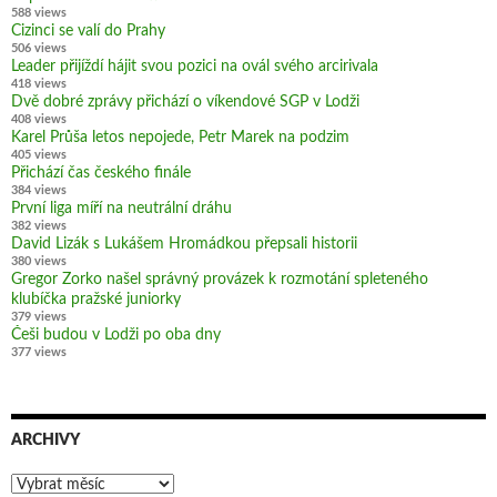
588 views
Cizinci se valí do Prahy
506 views
Leader přijíždí hájit svou pozici na ovál svého arcirivala
418 views
Dvě dobré zprávy přichází o víkendové SGP v Lodži
408 views
Karel Průša letos nepojede, Petr Marek na podzim
405 views
Přichází čas českého finále
384 views
První liga míří na neutrální dráhu
382 views
David Lizák s Lukášem Hromádkou přepsali historii
380 views
Gregor Zorko našel správný provázek k rozmotání spleteného
klubíčka pražské juniorky
379 views
Češi budou v Lodži po oba dny
377 views
ARCHIVY
Archivy