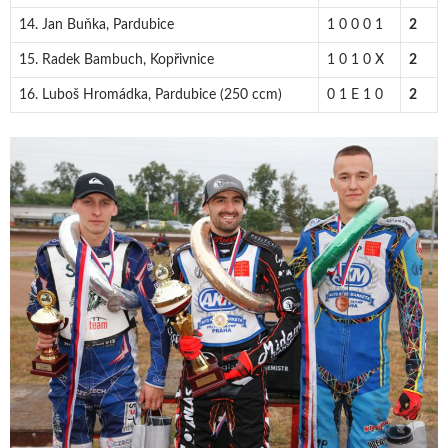
14. Jan Buňka, Pardubice
1 0 0 0 1
2
15. Radek Bambuch, Kopřivnice
1 0 1 0 X
2
16. Luboš Hromádka, Pardubice (250 ccm)
0 1 E 1 0
2