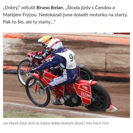
„Dobrý,“ odtušil
Bruno Belan
. „Škoda jízdy s Čendou a
Matějem Frýzou. Nedokázali jsme doladit motorku na starty.
Pak to šlo, ale ty starty…“
Jan Macek (bílá) útočí na Adama Bubbu Bednáře (žlutá) | foto Pavel Fišer