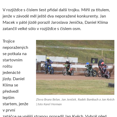
V rozjížďce s číslem šest přidal další trojku. Mířil za titulem,
jenže v závodě měl ještě dva neporažené konkurenty. Jan
Macek v páté jízdě porazil Jaroslava Jeníčka, Daniel Klíma
zatančil velké sólo v rozjížďce s číslem osm.
Trojice
neporažených
se potkala na
startovním
roštu
jedenácté
jízdy. Daniel
Klíma se
předvedl
lepším
Zleva Bruno Belan, Jan Jeníček, Radek Bambuch a Jan Kvěch
startem, jenže
| foto Karel Herman
v první
zatáčce se vnější stranou prosadil Jan Kvěch. Vyhrál před