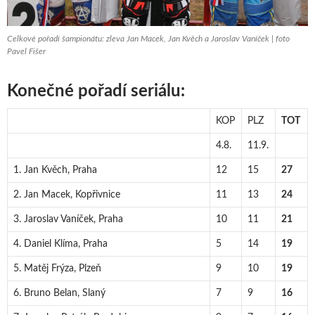
Celkové pořadí šampionátu: zleva Jan Macek, Jan Kvěch a Jaroslav Vaníček | foto
Pavel Fišer
Konečné pořadí seriálu:
KOP
PLZ
TOT
4.8.
11.9.
1. Jan Kvěch, Praha
12
15
27
2. Jan Macek, Kopřivnice
11
13
24
3. Jaroslav Vaníček, Praha
10
11
21
4. Daniel Klíma, Praha
5
14
19
5. Matěj Frýza, Plzeň
9
10
19
6. Bruno Belan, Slaný
7
9
16