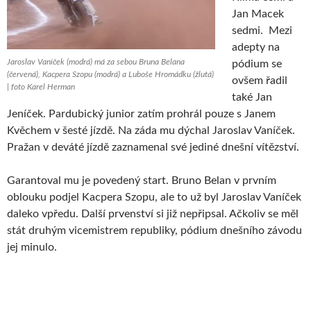
Jan Macek
sedmi. Mezi
adepty na
Jaroslav Vaníček (modrá) má za sebou Bruna Belana
pódium se
(červená), Kacpera Szopu (modrá) a Luboše Hromádku (žlutá)
ovšem řadil
| foto Karel Herman
také Jan
Jeníček. Pardubický junior zatím prohrál pouze s Janem
Kvěchem v šesté jízdě. Na záda mu dýchal Jaroslav Vaníček.
Pražan v deváté jízdě zaznamenal své jediné dnešní vítězství.
Garantoval mu je povedený start. Bruno Belan v prvním
oblouku podjel Kacpera Szopu, ale to už byl Jaroslav Vaníček
daleko vpředu. Další prvenství si již nepřipsal. Ačkoliv se měl
stát druhým vicemistrem republiky, pódium dnešního závodu
jej minulo.