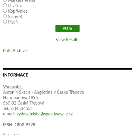
Markéta Praha
Divišov
Kopřivnice
Slaný B
Plzeň
View Results
Polls Archive
INFORMACE
Vydavatel:
Antonín Škach - Angličtina v České Třebové
Habrmanova 1895
560 02 Česká Třebová
Tel.: 604534551
e-mail:
vydavatelstvi@speedwaya-z.cz
ISSN: 1802-9728