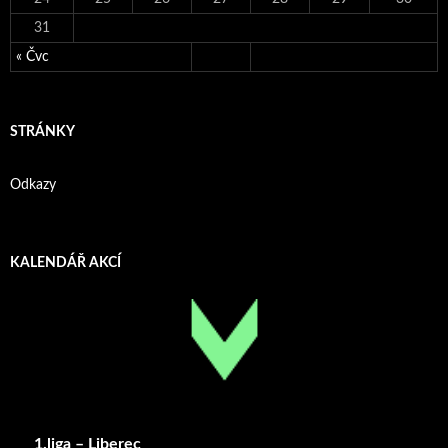
31
« Čvc
STRÁNKY
Odkazy
KALENDÁŘ AKCÍ
1.liga – Liberec