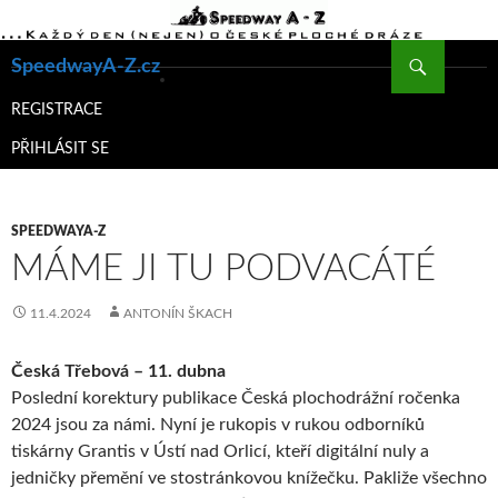
Hledat
SpeedwayA-Z.cz
PŘEJÍT
K
REGISTRACE
OBSAHU
PŘIHLÁSIT SE
WEBU
SPEEDWAYA-Z
MÁME JI TU PODVACÁTÉ
11.4.2024
ANTONÍN ŠKACH
Česká Třebová – 11. dubna
Poslední korektury publikace Česká plochodrážní ročenka
2024 jsou za námi. Nyní je rukopis v rukou odborníků
tiskárny Grantis v Ústí nad Orlicí, kteří digitální nuly a
jedničky přemění ve stostránkovou knížečku. Pakliže všechno