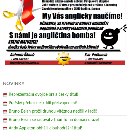
NOVINKY
Reprezentační dvojice brala český titul!
Pražský přebor neskrblil překvapeními!
Bruno Belan prožil druhou vítěznou neděli v řadě!
Bruno Belan se radoval z triumfu na domácí dráze!
Andy Appleton obhájil dlouhodrážní titul!