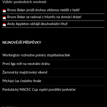
Výběr posledních novinek
Bruno Belan prožil druhou vítěznou neděli v řadě!
Bruno Belan se radoval z triumfu na domácí dráze!
Andy Appleton obhájil dlouhodrážní titul!
Reprezentační dvojice brala český titul!
NEJNOVĚJŠÍ PŘÍSPĚVKY
Workington rozhodne poháry stopětadvacítek
První liga míří na neutrální dráhu
Žarnovický majstrovský víkend
Přichází čas českého finále
Pardubický MACEC Cup vyplní pondělní podvečer