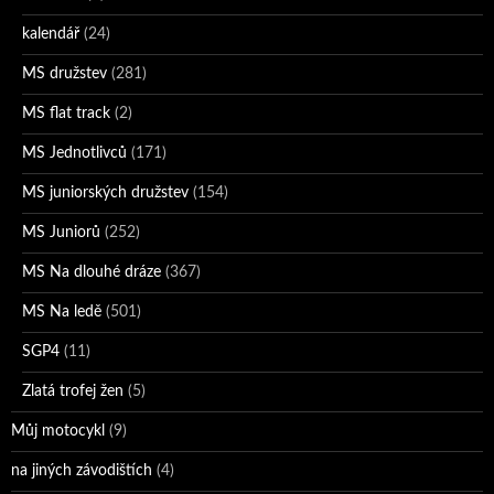
kalendář
(24)
MS družstev
(281)
MS flat track
(2)
MS Jednotlivců
(171)
MS juniorských družstev
(154)
MS Juniorů
(252)
MS Na dlouhé dráze
(367)
MS Na ledě
(501)
SGP4
(11)
Zlatá trofej žen
(5)
Můj motocykl
(9)
na jiných závodištích
(4)