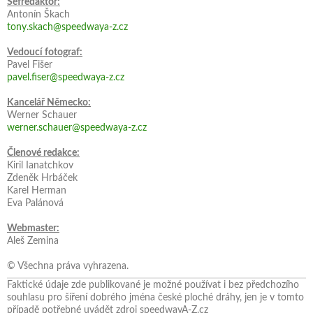
Šéfredaktor:
Antonín Škach
tony.skach@speedwaya-z.cz
Vedoucí fotograf:
Pavel Fišer
pavel.fiser@speedwaya-z.cz
Kancelář Německo:
Werner Schauer
werner.schauer@speedwaya-z.cz
Členové redakce:
Kiril Ianatchkov
Zdeněk Hrbáček
Karel Herman
Eva Palánová
Webmaster:
Aleš Zemina
© Všechna práva vyhrazena.
Faktické údaje zde publikované je možné používat i bez předchozího
souhlasu pro šíření dobrého jména české ploché dráhy, jen je v tomto
případě potřebné uvádět zdroj speedwayA-Z.cz