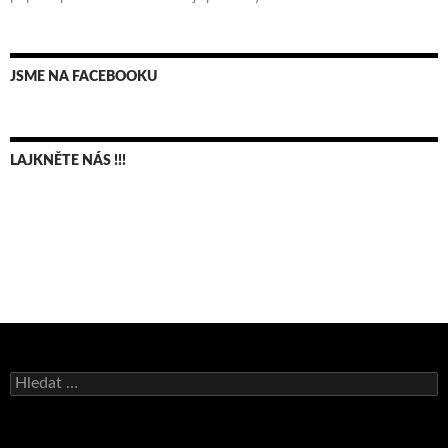
JSME NA FACEBOOKU
LAJKNĚTE NÁS !!!
Bruno Belan se radoval z triumfu na domácí dráze!
Vyhledávání
Andy Appleton obhájil dlouhodrážní titul!
Reprezentační dvojice brala český titul!
Pražský přebor neskrblil překvapeními!