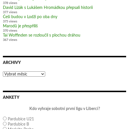
378 views
David Lizák s Lukášem Hromádkou přepsali historii
377 views
Češi budou v Lodži po oba dny
375 views
Marodů je přespříliš
370 views
Tai Woffinden se rozloučil s plochou dráhou
367 views
ARCHIVY
Archivy
ANKETY
Kdo vyhraje sobotní první ligu v Liberci?
Pardubice U21
Pardubice B