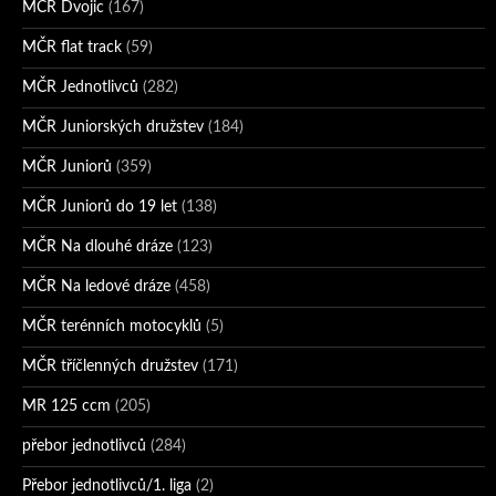
MČR Dvojic
(167)
MČR flat track
(59)
MČR Jednotlivců
(282)
MČR Juniorských družstev
(184)
MČR Juniorů
(359)
MČR Juniorů do 19 let
(138)
MČR Na dlouhé dráze
(123)
MČR Na ledové dráze
(458)
MČR terénních motocyklů
(5)
MČR tříčlenných družstev
(171)
MR 125 ccm
(205)
přebor jednotlivců
(284)
Přebor jednotlivců/1. liga
(2)