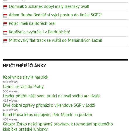
Dominik Suchánek dobyl malý lázeňský ovál!
Adam Bubba Bednář si vyjel postup do finále SGP2!
Poláci měli na Borech pré!
Kopřivnice vyhrála i v Pardubicích!
Mistrovský flat track se vrátil do Mariánských Lázní!
NEJČTENĚJŠÍ ČLÁNKY
Kopřivnice slavila hattrick
587 views
Cizinci se valí do Prahy
506 views
Leader přijíždí hájit svou pozici na ovál svého arcirivala
418 views
Dvě dobré zprávy přichází o víkendové SGP v Lodži
407 views
Karel Průša letos nepojede, Petr Marek na podzim
403 views
Gregor Zorko našel správný provázek k rozmotání spleteného
klubíčka pražské juniorky