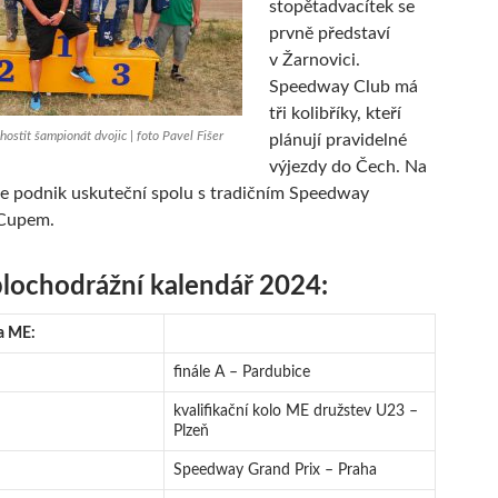
stopětadvacítek se
prvně představí
v Žarnovici.
Speedway Club má
tři kolibříky, kteří
hostit šampionát dvojic | foto Pavel Fišer
plánují pravidelné
výjezdy do Čech. Na
e podnik uskuteční spolu s tradičním Speedway
 Cupem.
lochodrážní kalendář 2024:
a ME:
finále A – Pardubice
kvalifikační kolo ME družstev U23 –
Plzeň
Speedway Grand Prix – Praha