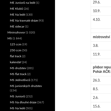
29.6.
ME Juniorů na ledě
(1)
ME Klubů
(26)
10.9.
ME Na ledě
(130)
4.10.
ME Na travnaté dráze
(93)
ME sidecar
(1)
Minirozhovor
(1 020)
mistrovství 
MS
(1 844)
125 ccm
(19)
3.8.
250 ccm
(50)
11.9.
flat track
(2)
kalendář
(24)
přebor repu
MS družstev
(281)
Pohár AČR:
MS flat track
(2)
MS Jednotlivců
(171)
26.3.
MS juniorských družstev
8.5.
(154)
MS Juniorů
(252)
2.6.
MS Na dlouhé dráze
(367)
15.6.
MS Na ledě
(501)