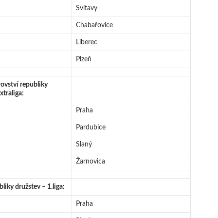
Svitavy
Chabařovice
Liberec
Plzeň
vství republiky
xtraliga:
Praha
Pardubice
Slaný
Žarnovica
liky družstev – 1.liga:
Praha