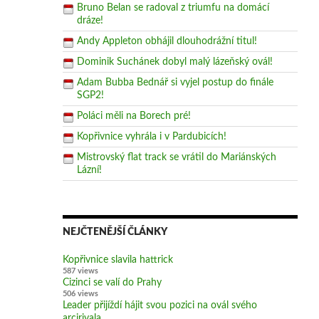
Bruno Belan se radoval z triumfu na domácí
dráze!
Andy Appleton obhájil dlouhodrážní titul!
Dominik Suchánek dobyl malý lázeňský ovál!
Adam Bubba Bednář si vyjel postup do finále
SGP2!
Poláci měli na Borech pré!
Kopřivnice vyhrála i v Pardubicích!
Mistrovský flat track se vrátil do Mariánských
Lázní!
NEJČTENĚJŠÍ ČLÁNKY
Kopřivnice slavila hattrick
587 views
Cizinci se valí do Prahy
506 views
Leader přijíždí hájit svou pozici na ovál svého
arcirivala