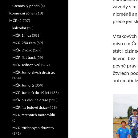
Čtenářský příběh
(4)
závody s me
Komerční zóna
(218)
nicméně an
MČR
(2 707)
přece jen sl
kalendář
(23)
MČR 1. liga
(381)
V takových
MČR 250 ccm
(89)
mistrem Če
MČR Dvojic
(167)
stát i cizin
MČR flat track
(59)
licencí bez
MČR Jednotlivců
(282)
pevné pravid
MČR Juniorských družstev
čtyřech pod
(184)
automaticky
MČR Juniorů
(359)
MČR Juniorů do 19 let
(138)
MČR Na dlouhé dráze
(123)
MČR Na ledové dráze
(458)
MČR terénních motocyklů
(5)
MČR tříčlenných družstev
(171)