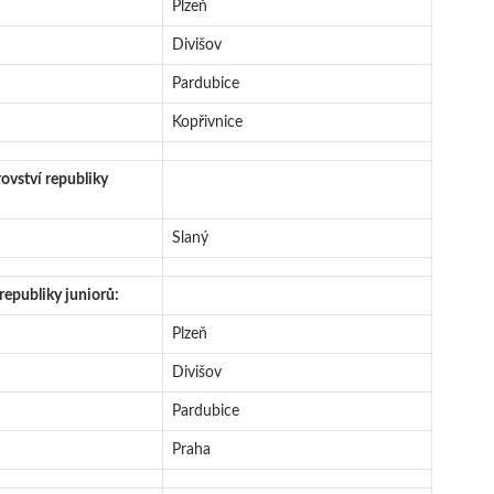
Plzeň
Divišov
Pardubice
Kopřivnice
vství republiky
Slaný
republiky juniorů:
Plzeň
Divišov
Pardubice
Praha