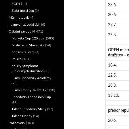
SGP4
(11)
23.6.
Zlatá trofej žen
(5)
30.6.
Můj motocykl
(9)
na jiných závodištích
(4)
27.7.
Ostatní závody
(4 471)
25.8.
Markéta Cup 125 ccm
(585)
Mistrovství Slovenska
(54)
OPEN mistro
pohár 250 ccm
(1)
družstev – e
Polsko
(181)
18.4.
polský šampionát
juniorských družstev
(80)
22.5.
Slaný Speedway Academy
(25)
28.8.
Slaný Trophy Talent 125
(10)
13.10.
Speedway Friendship Cup
(41)
Talent Speedway Slaný
(17)
přebor repub
Talent Trophy
(14)
20.6.
Rozhovory
(343)