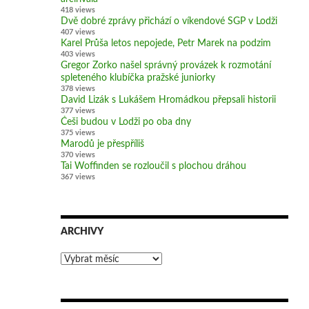
418 views
Dvě dobré zprávy přichází o víkendové SGP v Lodži
407 views
Karel Průša letos nepojede, Petr Marek na podzim
403 views
Gregor Zorko našel správný provázek k rozmotání
spleteného klubíčka pražské juniorky
378 views
David Lizák s Lukášem Hromádkou přepsali historii
377 views
Češi budou v Lodži po oba dny
375 views
Marodů je přespříliš
370 views
Tai Woffinden se rozloučil s plochou dráhou
367 views
ARCHIVY
Archivy