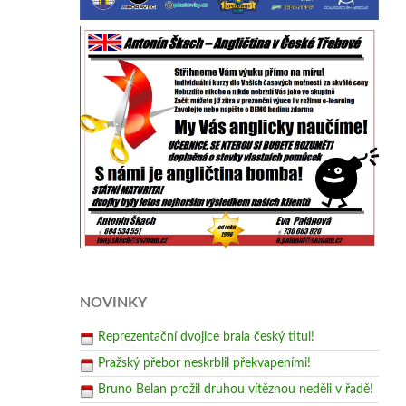
NOVINKY
Reprezentační dvojice brala český titul!
Pražský přebor neskrblil překvapeními!
Bruno Belan prožil druhou vítěznou neděli v řadě!