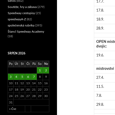
Servis
(862)
17.7.
Soutěže, hry a zábava
(279)
17.8.
Speedway cestopisy
(25)
speedwayA-Z
(82)
18.9.
společenská rubrika
(395)
28.9.
Štancl Speedway Academy
(18)
OPEN mistro
dvojic:
SRPEN 2026
19.6.
Po
Út
St
Čt
Pá
So
Ne
mistrovství 
1
2
3
4
5
6
7
8
9
27.4.
10
11
12
13
14
15
16
11.5.
17
18
19
20
21
22
23
7.8.
24
25
26
27
28
29
30
31
29.8.
« Čvc