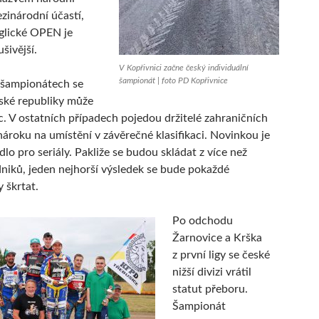
zinárodní účastí,
glické OPEN je
ušivější.
V Kopřivnici začne český individuální
šampionát | foto PD Kopřivnice
 šampionátech se
ské republiky může
ec. V ostatních případech pojedou držitelé zahraničních
 nároku na umístění v závěrečné klasifikaci. Novinkou je
lo pro seriály. Pakliže se budou skládat z více než
niků, jeden nejhorší výsledek se bude pokaždé
 škrtat.
Po odchodu
Žarnovice a Krška
z první ligy se české
nižší divizi vrátil
statut přeboru.
Šampionát