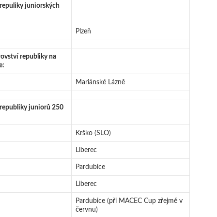
 repuliky juniorských
Plzeň
vství republiky na
e:
Mariánské Lázně
 republiky juniorů 250
Krško (SLO)
Liberec
Pardubice
Liberec
Pardubice (při MACEC Cup zřejmě v
červnu)