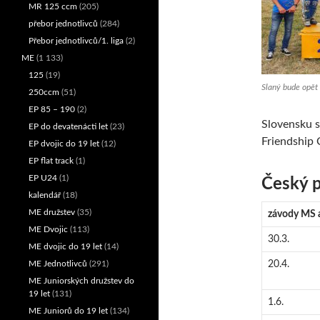
MR 125 ccm
(205)
přebor jednotlivců
(284)
Přebor jednotlivců/1. liga
(2)
ME
(1 133)
125
(19)
Slaný bude opět 
250ccm
(51)
EP 85 – 190
(2)
Slovensku s
EP do devatenácti let
(23)
Friendship
EP dvojic do 19 let
(12)
EP flat track
(1)
EP U24
(1)
Český p
kalendář
(18)
ME družstev
(35)
závody MS 
ME Dvojic
(113)
30.3.
ME dvojic do 19 let
(14)
ME Jednotlivců
(291)
20.4.
ME Juniorských družstev do
19 let
(131)
1.6.
ME Juniorů do 19 let
(134)