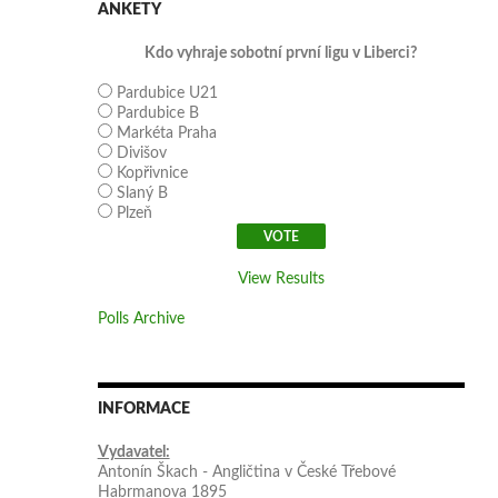
ANKETY
Kdo vyhraje sobotní první ligu v Liberci?
Pardubice U21
Pardubice B
Markéta Praha
Divišov
Kopřivnice
Slaný B
Plzeň
View Results
Polls Archive
INFORMACE
Vydavatel:
Antonín Škach - Angličtina v České Třebové
Habrmanova 1895