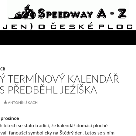
ČR
Ý TERMÍNOVÝ KALENDÁŘ
S PŘEDBĚHL JEŽÍŠKA
ANTONÍN ŠKACH
 prosince
h letech se stalo tradicí, že kalendář domácí ploché
vali fanoušci symbolicky na Štědrý den. Letos se s ním