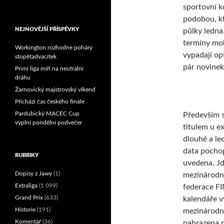
sportovní k
Reprezentační dvojice
brala český titul!
podobou, kt
NEJNOVĚJŠÍ PŘÍSPĚVKY
půlky ledna
termíny moh
Workington rozhodne poháry
vypadají op
stopětadvacítek
pár novinek
První liga míří na neutrální
dráhu
Žarnovický majstrovský víkend
Přichází čas českého finále
Pardubický MACEC Cup
Především 
vyplní pondělní podvečer
titulem u ex
dlouhé a le
data pochop
RUBRIKY
uvedena. Jd
Dopisy z Jawy
(1)
mezinárodn
Extraliga
(1 099)
federace FIM
Grand Prix
(633)
kalendáře 
Historie
(191)
mezinárodní
Komentář
(36)
nahrazena 