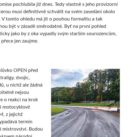
omise pochlubila již dnes. Tedy vlastně s jeho provizorní
erou musí definitivně schválit na svém zasedání okolo
. V tomto ohledu má jít o pouhou formalitu a tak
ou být v zásadě směrodatné. Byť na první pohled
ticky jako by z oka vypadly svým starším sourozencům,
 přece jen zaujme.
slůvko OPEN před
traligy, dvojic,
dů, u nichž ale žádná
itelně nejsou
e o reakci na krok
í motocyklové
, z jejichž
vypadává termín
 mistrovství. Budou
názvem národní