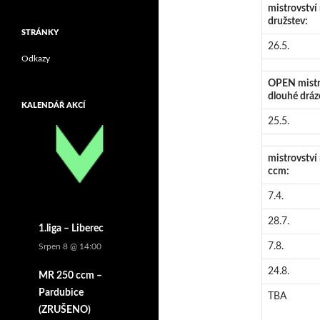
mistrovství
družstev:
STRÁNKY
26.5.
Odkazy
OPEN mistro
dlouhé dráz
KALENDÁŘ AKCÍ
25.5.
mistrovství
ccm:
7.4.
28.7.
1.liga – Liberec
7.8.
Srpen 8 @ 14:00
24.8.
MR 250 ccm –
Pardubice
TBA
(ZRUŠENO)