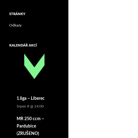
STRÁNKY
Odkazy
KALENDÁŘ AKCÍ
1.liga – Liberec
Srpen 8 @ 14:00
MR 250 ccm –
Pardubice
(ZRUŠENO)