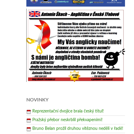
NOVINKY
Reprezentační dvojice brala český titul!
Pražský přebor neskrblil překvapeními!
Bruno Belan prožil druhou vítěznou neděli v řadě!