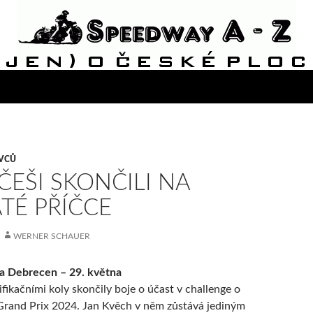
IVCŮ
ČEŠI SKONČILI NA
TÉ PŘÍČCE
WERNER SCHAUER
a Debrecen – 29. května
fikačními koly skončily boje o účast v challenge o
rand Prix 2024. Jan Kvěch v něm zůstává jediným