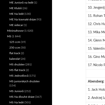
ME Juniorů na ledě
(1)
10. Jevgenij
ME Klubů
(26)
ME Na ledě
(130)
11. Rohan 
ME Na travnaté dráze
(93)
12. Chris Ha
ME sidecar
(1)
Minirozhovor
(1 020)
13. Mika Me
MS
(1 844)
14. Glenn M
125 ccm
(19)
250 ccm
(50)
15. Valentin
flat track
(2)
16. Gino M
kalendář
(24)
MS družstev
(281)
17. Nicolo P
MS flat track
(2)
MS Jednotlivců
(171)
Abensberg:
MS juniorských družstev
(154)
1. Jack Hol
MS Juniorů
(252)
MS Na dlouhé dráze
(367)
2. Andrzej 
MS Na ledě
(501)