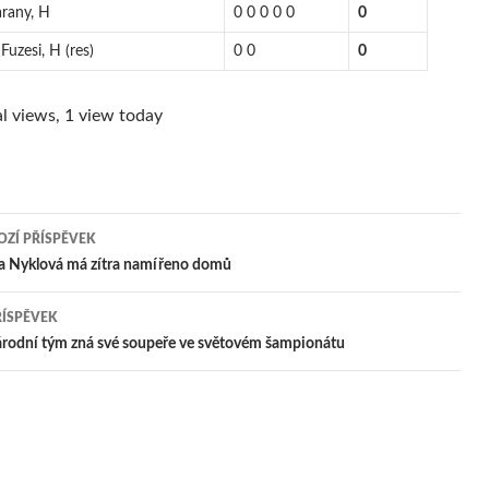
rany, H
0 0 0 0 0
0
Fuzesi, H (res)
0 0
0
l views, 1 view today
ZÍ PŘÍSPĚVEK
igace
a Nyklová má zítra namířeno domů
ŘÍSPĚVEK
pěvek
árodní tým zná své soupeře ve světovém šampionátu