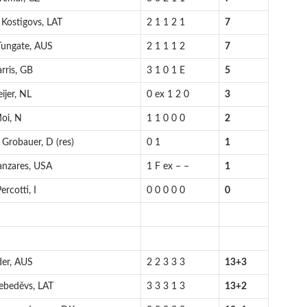
 Kostigovs, LAT
2 1 1 2 1
7
Tungate, AUS
2 1 1 1 2
7
rris, GB
3 1 0 1 E
5
ijer, NL
0 ex 1 2 0
3
oi, N
1 1 0 0 0
2
 Grobauer, D (res)
0 1
1
anzares, USA
1 F ex – –
1
ercotti, I
0 0 0 0 0
0
der, AUS
2 2 3 3 3
13+3
Lebeděvs, LAT
3 3 3 1 3
13+2