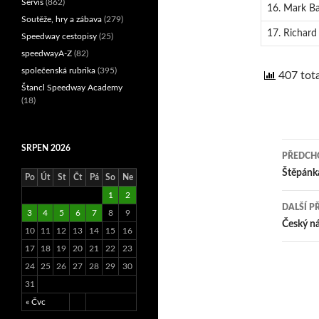
Servis
(862)
16. Mark Ba
Soutěže, hry a zábava
(279)
17. Richard 
Speedway cestopisy
(25)
speedwayA-Z
(82)
společenská rubrika
(395)
407 tota
Štancl Speedway Academy
(18)
SRPEN 2026
PŘEDCHO
Nav
Štěpánk
Po
Út
St
Čt
Pá
So
Ne
1
2
pro
DALŠÍ P
3
4
5
6
7
8
9
přís
Český n
10
11
12
13
14
15
16
17
18
19
20
21
22
23
24
25
26
27
28
29
30
31
« Čvc