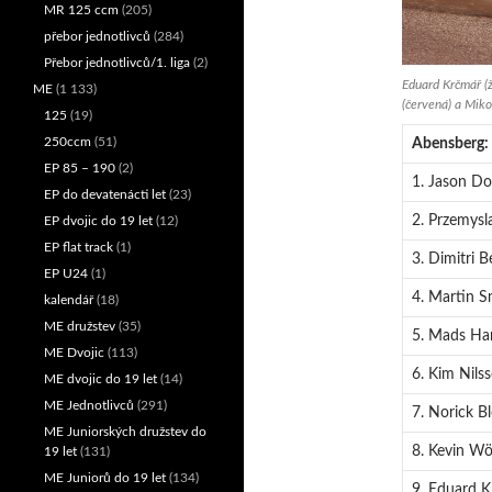
MR 125 ccm
(205)
přebor jednotlivců
(284)
Přebor jednotlivců/1. liga
(2)
Eduard Krčmář (ž
ME
(1 133)
(červená) a Miko
125
(19)
250ccm
(51)
Abensberg:
EP 85 – 190
(2)
1. Jason Do
EP do devatenácti let
(23)
2. Przemysl
EP dvojic do 19 let
(12)
EP flat track
(1)
3. Dimitri B
EP U24
(1)
4. Martin S
kalendář
(18)
ME družstev
(35)
5. Mads Ha
ME Dvojic
(113)
6. Kim Nilss
ME dvojic do 19 let
(14)
ME Jednotlivců
(291)
7. Norick B
ME Juniorských družstev do
8. Kevin Wö
19 let
(131)
ME Juniorů do 19 let
(134)
9. Eduard K