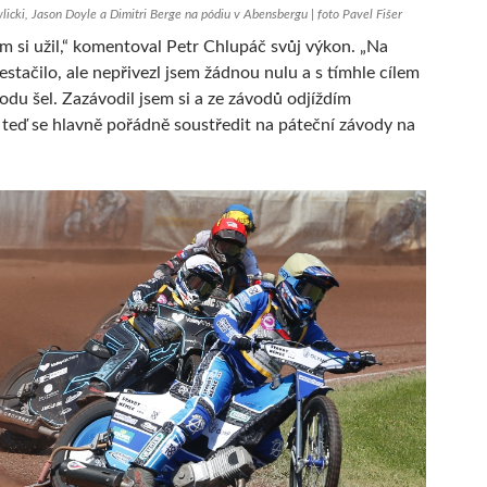
cki, Jason Doyle a Dimitri Berge na pódiu v Abensbergu | foto Pavel Fišer
m si užil,“ komentoval Petr Chlupáč svůj výkon. „Na
estačilo, ale nepřivezl jsem žádnou nulu a s tímhle cílem
odu šel. Zazávodil jsem si a ze závodů odjíždím
 teď se hlavně pořádně soustředit na páteční závody na