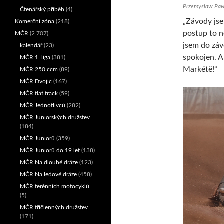
Przemyslaw Pawli
Čtenářský příběh
(4)
„Závody jse
Komerční zóna
(218)
postup to n
MČR
(2 707)
jsem do záv
kalendář
(23)
spokojen. A
MČR 1. liga
(381)
Markétě!“
MČR 250 ccm
(89)
MČR Dvojic
(167)
MČR flat track
(59)
MČR Jednotlivců
(282)
MČR Juniorských družstev
(184)
MČR Juniorů
(359)
MČR Juniorů do 19 let
(138)
MČR Na dlouhé dráze
(123)
MČR Na ledové dráze
(458)
MČR terénních motocyklů
(5)
MČR tříčlenných družstev
(171)