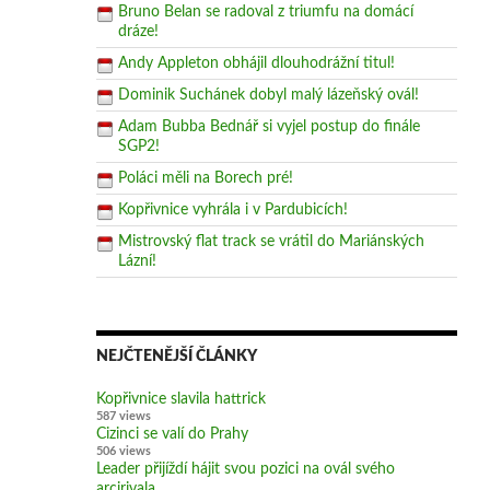
Bruno Belan se radoval z triumfu na domácí
dráze!
Andy Appleton obhájil dlouhodrážní titul!
Dominik Suchánek dobyl malý lázeňský ovál!
Adam Bubba Bednář si vyjel postup do finále
SGP2!
Poláci měli na Borech pré!
Kopřivnice vyhrála i v Pardubicích!
Mistrovský flat track se vrátil do Mariánských
Lázní!
NEJČTENĚJŠÍ ČLÁNKY
Kopřivnice slavila hattrick
587 views
Cizinci se valí do Prahy
506 views
Leader přijíždí hájit svou pozici na ovál svého
arcirivala