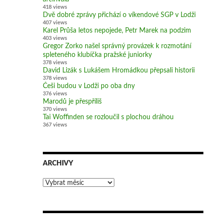
418 views
Dvě dobré zprávy přichází o víkendové SGP v Lodži
407 views
Karel Průša letos nepojede, Petr Marek na podzim
403 views
Gregor Zorko našel správný provázek k rozmotání
spleteného klubíčka pražské juniorky
378 views
David Lizák s Lukášem Hromádkou přepsali historii
378 views
Češi budou v Lodži po oba dny
376 views
Marodů je přespříliš
370 views
Tai Woffinden se rozloučil s plochou dráhou
367 views
ARCHIVY
Archivy