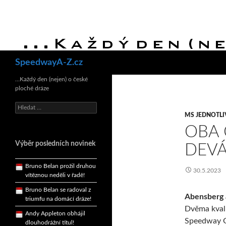
Hledat
SpeedwayA-Z.cz
Bruno Belan se radoval z
triumfu na domácí dráze!
…Každý den (nejen) o české
ploché dráze
Andy Appleton obhájil
dlouhodrážní titul!
Vyhledávání
Reprezentační dvojice
MS JEDNOTL
brala český titul!
OBA 
Pražský přebor neskrblil
Výběr posledních novinek
DEVÁ
překvapeními!
Bruno Belan prožil druhou
30.5.2023
vítěznou neděli v řadě!
Bruno Belan se radoval z
triumfu na domácí dráze!
Abensberg 
Dvěma kvali
Andy Appleton obhájil
dlouhodrážní titul!
Speedway G