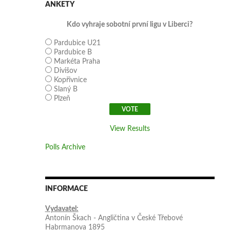
ANKETY
Kdo vyhraje sobotní první ligu v Liberci?
Pardubice U21
Pardubice B
Markéta Praha
Divišov
Kopřivnice
Slaný B
Plzeň
View Results
Polls Archive
INFORMACE
Vydavatel:
Antonín Škach - Angličtina v České Třebové
Habrmanova 1895