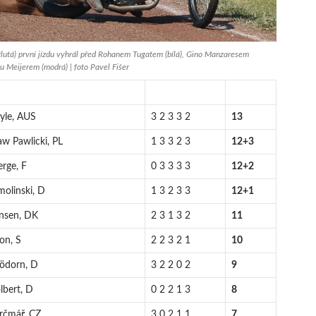
lutá) první jízdu vyhrál před Rohanem Tugatem (bílá), Gino Manzaresem
u Meijerem (modrá) | foto Pavel Fišer
yle, AUS
3 2 3 3 2
13
aw Pawlicki, PL
1 3 3 2 3
12+3
erge, F
0 3 3 3 3
12+2
molinski, D
1 3 2 3 3
12+1
nsen, DK
2 3 1 3 2
11
on, S
2 2 3 2 1
10
lödorn, D
3 2 2 0 2
9
lbert, D
0 2 2 1 3
8
rčmář, CZ
3 0 2 1 1
7