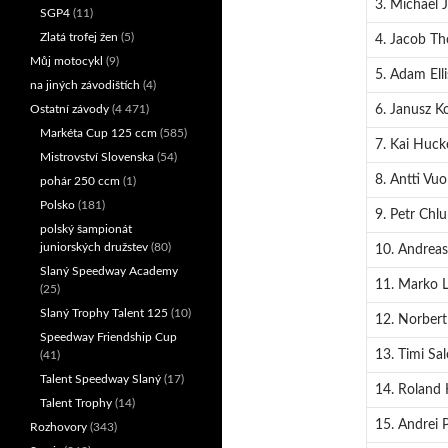
3. Michael 
SGP4
(11)
Zlatá trofej žen
(5)
4. Jacob Tho
Můj motocykl
(9)
5. Adam Ell
na jiných závodištích
(4)
6. Janusz Ko
Ostatní závody
(4 471)
Markéta Cup 125 ccm
(585)
7. Kai Huck
Mistrovství Slovenska
(54)
8. Antti Vuo
pohár 250 ccm
(1)
Polsko
(181)
9. Petr Chl
polský šampionát
juniorských družstev
(80)
10. Andreas
Slaný Speedway Academy
11. Marko L
(25)
Slaný Trophy Talent 125
(10)
12. Norbert
Speedway Friendship Cup
13. Timi Sa
(41)
Talent Speedway Slaný
(17)
14. Roland 
Talent Trophy
(14)
15. Andrei
Rozhovory
(343)