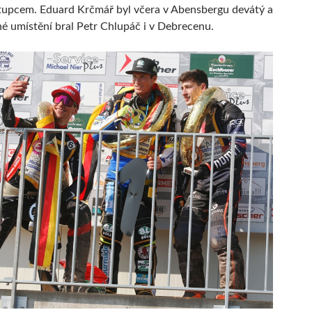
tupcem. Eduard Krčmář byl včera v Abensbergu devátý a
né umístění bral Petr Chlupáč i v Debrecenu.