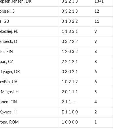
Jepsen Jensen, DK
3 2 2 3 3
13+1
rssell, S
3 3 2 1 3
12
is, GB
3 1 3 2 2
11
lodziej, PL
1 1 3 3 1
9
enbeck, D
0 3 2 2 2
9
las, FIN
1 2 0 3 2
8
upáč, CZ
2 2 1 2 1
8
 Lyager, DK
0 3 0 2 1
6
evišin, UA
1 0 2 1 2
6
 Magosi, H
2 0 1 1 1
5
lonen, FIN
2 1 1 – –
4
Kovacs, H
E 1 1 0 0
2
 Popa, ROM
1 0 0 0 0
1