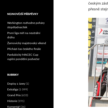
českým zás
Reprezentační dvojice
brala český titul!
přesně stej
NEJNOVĚJŠÍ PŘÍSPĚVKY
Workington rozhodne poháry
stopětadvacítek
První liga míří na neutrální
dráhu
Žarnovický majstrovský víkend
Přichází čas českého finále
Pardubický MACEC Cup
vyplní pondělní podvečer
RUBRIKY
Dopisy z Jawy
(1)
Extraliga
(1 099)
Grand Prix
(633)
Historie
(191)
Komentář
(36)