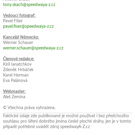
tony.skach@speedwaya-z.cz
Vedoucí fotograf:
Pavel Fišer
pavel.fiser@speedwaya-z.cz
Kancelář Německo:
Werner Schauer
werner.schauer@speedwaya-z.cz
Členové redakce:
Kiril Ianatchkov
Zdeněk Hrbáček
Karel Herman
Eva Palánová
Webmaster:
Aleš Zemina
© Všechna práva vyhrazena.
Faktické údaje zde publikované je možné používat i bez předchozího
souhlasu pro šíření dobrého jména české ploché dráhy, jen je v tomto
případě potřebné uvádět zdroj speedwayA-Z.cz