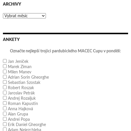
ARCHIVY
Archivy
ANKETY
Označte nejlepší trojici pardubického MACEC Cupu v pondělí:
Jan Jeníček
Marek Ziman
Milen Manev
Adrian Sorin Gheorghe
Sebastian Szostak
Robert Roszak
Jaroslav Petrák
Andrej Rozaljuk
Roman Kapustin
Anna Hajková
Alan Grupa
Andrei Popa
Erik Daniel Gheorghe
Adam Nejezchleba