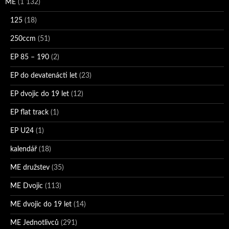
ME
(1 132)
125
(18)
250ccm
(51)
EP 85 – 190
(2)
EP do devatenácti let
(23)
EP dvojic do 19 let
(12)
EP flat track
(1)
EP U24
(1)
kalendář
(18)
ME družstev
(35)
ME Dvojic
(113)
ME dvojic do 19 let
(14)
ME Jednotlivců
(291)