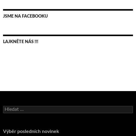
JSME NA FACEBOOKU
LAJKNĚTE NÁS !!!
Bruno Belan se radoval z triumfu na domácí dráze!
Vyhledávání
Andy Appleton obhájil dlouhodrážní titul!
Reprezentační dvojice brala český titul!
Výběr posledních novinek
Pražský přebor neskrblil překvapeními!