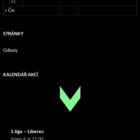
31
« Čvc
STRÁNKY
Odkazy
KALENDÁŘ AKCÍ
1.liga – Liberec
Srpen 8 @ 15:00