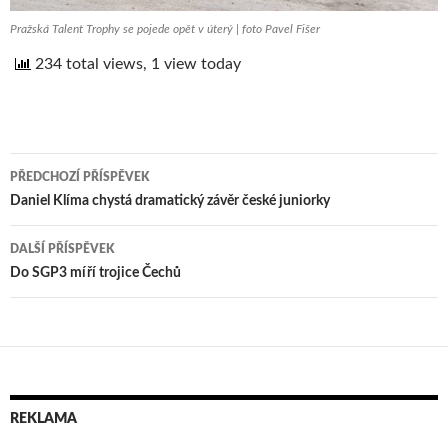
Pražská Talent Trophy se pojede opět v úterý | foto Pavel Fišer
234 total views, 1 view today
PŘEDCHOZÍ PŘÍSPĚVEK
Navigace
Daniel Klíma chystá dramatický závěr české juniorky
pro
DALŠÍ PŘÍSPĚVEK
příspěvek
Do SGP3 míří trojice Čechů
REKLAMA