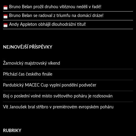
Bruno Belan prožil druhou vítěznou neděli v řadě!
Bruno Belan se radoval z triumfu na domácí dráze!
Andy Appleton obhájil dlouhodrážní titul!
Reprezentační dvojice brala český titul!
NEJNOVĚJŠÍ PŘÍSPĚVKY
Žarnovický majstrovský víkend
Přichází čas českého finále
Pardubický MACEC Cup vyplní pondělní podvečer
Boj o poslední volné místo světového poháru je rozlosován
Vít Janoušek bral stříbro v premiérovém evropském poháru
RUBRIKY