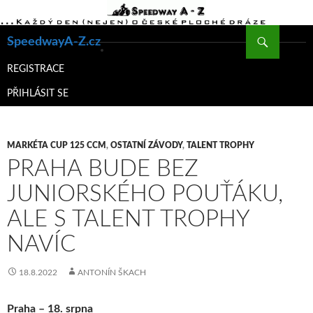
Hledat
SpeedwayA-Z.cz
PŘEJÍT
K
REGISTRACE
OBSAHU
PŘIHLÁSIT SE
WEBU
MARKÉTA CUP 125 CCM
,
OSTATNÍ ZÁVODY
,
TALENT TROPHY
PRAHA BUDE BEZ
JUNIORSKÉHO POUŤÁKU,
ALE S TALENT TROPHY
NAVÍC
18.8.2022
ANTONÍN ŠKACH
Praha – 18. srpna