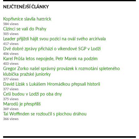
NEJČTENĚJŠÍ ČLÁNKY
Kopřivnice slavila hattrick
584 views
Cizinci se valí do Prahy
505 views
Leader přijíždí hájit svou pozici na ovál svého arcirivala
417 views
Dvě dobré zprávy přichází o víkendové SGP v Lodži
406 views
Karel Průša letos nepojede, Petr Marek na podzim
403 views
Gregor Zorko našel správný provázek k rozmotání spleteného
klubíčka pražské juniorky
377 views
David Lizák s Lukášem Hromádkou přepsali historii
377 views
Češi budou v Lodži po oba dny
375 views
Marodů je přespříliš
369 views
Tai Woffinden se rozloučil s plochou dráhou
366 views