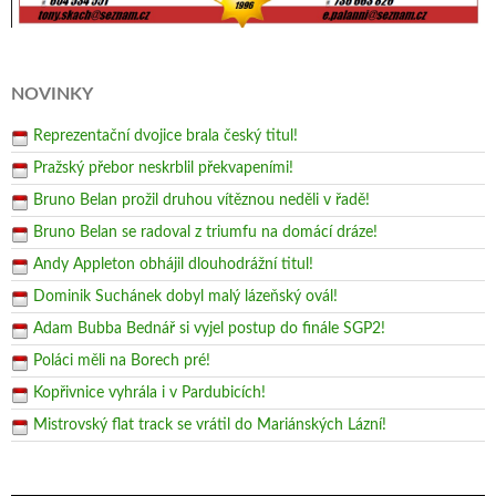
NOVINKY
Reprezentační dvojice brala český titul!
Pražský přebor neskrblil překvapeními!
Bruno Belan prožil druhou vítěznou neděli v řadě!
Bruno Belan se radoval z triumfu na domácí dráze!
Andy Appleton obhájil dlouhodrážní titul!
Dominik Suchánek dobyl malý lázeňský ovál!
Adam Bubba Bednář si vyjel postup do finále SGP2!
Poláci měli na Borech pré!
Kopřivnice vyhrála i v Pardubicích!
Mistrovský flat track se vrátil do Mariánských Lázní!