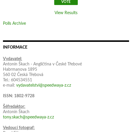
View Results
Polls Archive
INFORMACE
Vydavatel:
Antonín Škach - Angličtina v České Třebové
Habrmanova 1895
560 02 Česká Třebová
Tel.: 604534551
e-mail:
vydavatelstvi@speedwaya-z.cz
ISSN: 1802-9728
Šéfredaktor:
Antonín Škach
tony.skach@speedwaya-z.cz
Vedoucí fotograf: