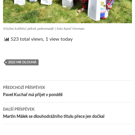
Všichni kolibříci pěkně pohromadě | foto Karel Herman
523 total views, 1 view today
2022 MR DLOUHÁ
PŘEDCHOZÍ PŘÍSPĚVEK
Navigace
Pavel Kuchař má přijet v pondělí
pro
DALŠÍ PŘÍSPĚVEK
příspěvek
Martin Málek se dlouhodrážního titulu přece jen dočkal