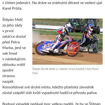
s číslem jedenáct. Na dráze se zrádnými děrami se vedení ujal
Karel Průša.
Štěpán Melč
za jeho zády
v první
zatáčce dostal
před Petra
Marka, jenž se
vak hned
v následujícím
oblouku vrátil
Štěpán Ševčík (bílá) vs. Marián Jirout (modrá) | foto Pavel
spodní
Fišer
stranou
nazpět.
Konsolidoval své druhé místo, kdežto plzeňský závodník
zůstal vzápětí stát kvůli vypadnuté hadičce přívodu paliva.
Bodový výpadek nedával moc velkou naději, že by se Štěpán