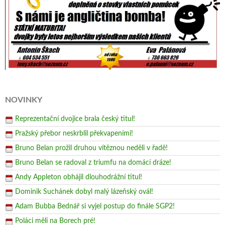
NOVINKY
Reprezentační dvojice brala český titul!
Pražský přebor neskrblil překvapeními!
Bruno Belan prožil druhou vítěznou neděli v řadě!
Bruno Belan se radoval z triumfu na domácí dráze!
Andy Appleton obhájil dlouhodrážní titul!
Dominik Suchánek dobyl malý lázeňský ovál!
Adam Bubba Bednář si vyjel postup do finále SGP2!
Poláci měli na Borech pré!