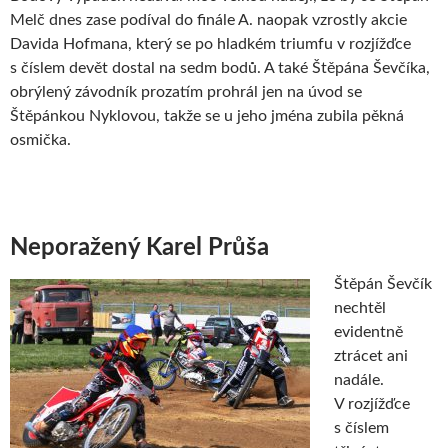
Melč dnes zase podíval do finále A. naopak vzrostly akcie
Davida Hofmana, který se po hladkém triumfu v rozjížďce
s číslem devět dostal na sedm bodů. A také Štěpána Ševčíka,
obrýlený závodník prozatím prohrál jen na úvod se
Štěpánkou Nyklovou, takže se u jeho jména zubila pěkná
osmička.
Neporažený Karel Průša
Štěpán Ševčík
nechtěl
evidentně
ztrácet ani
nadále.
V rozjížďce
s číslem