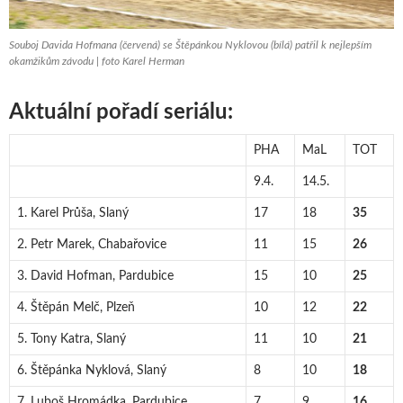
Souboj Davida Hofmana (červená) se Štěpánkou Nyklovou (bílá) patřil k nejlepším
okamžikům závodu | foto Karel Herman
Aktuální pořadí seriálu:
PHA
MaL
TOT
9.4.
14.5.
1. Karel Průša, Slaný
17
18
35
2. Petr Marek, Chabařovice
11
15
26
3. David Hofman, Pardubice
15
10
25
4. Štěpán Melč, Plzeň
10
12
22
5. Tony Katra, Slaný
11
10
21
6. Štěpánka Nyklová, Slaný
8
10
18
7. Luboš Hromádka, Pardubice
7
9
16