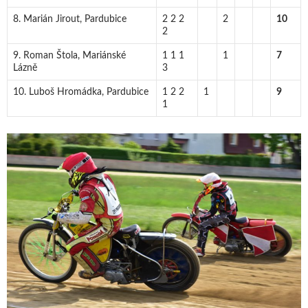
8. Marián Jirout, Pardubice
2 2 2
2
10
2
9. Roman Štola, Mariánské
1 1 1
1
7
Lázně
3
10. Luboš Hromádka, Pardubice
1 2 2
1
9
1