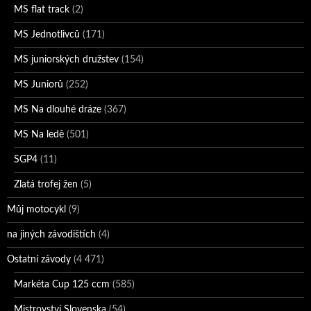
MS flat track
(2)
MS Jednotlivců
(171)
MS juniorských družstev
(154)
MS Juniorů
(252)
MS Na dlouhé dráze
(367)
MS Na ledě
(501)
SGP4
(11)
Zlatá trofej žen
(5)
Můj motocykl
(9)
na jiných závodištích
(4)
Ostatní závody
(4 471)
Markéta Cup 125 ccm
(585)
Mistrovství Slovenska
(54)