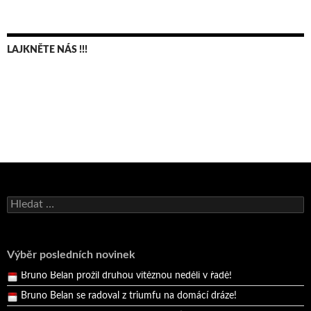
LAJKNĚTE NÁS !!!
Bruno Belan se radoval z triumfu na domácí dráze!
Andy Appleton obhájil dlouhodrážní titul!
Vyhledávání
Reprezentační dvojice brala český titul!
Pražský přebor neskrblil překvapeními!
Výběr posledních novinek
Bruno Belan prožil druhou vítěznou neděli v řadě!
Bruno Belan se radoval z triumfu na domácí dráze!
Andy Appleton obhájil dlouhodrážní titul!