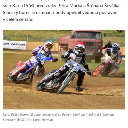
sólo Karla Průši před zraky Petra Marka a Štěpána Ševčíka.
Slánský borec si osmnácti body upevnil vedoucí postavení
v celém seriálu.
Karel Průša (červená) veden finále A před Petrem Markem (modrá) a Štěpánem
Ševčíkem (bílá) | foto Karel Herman