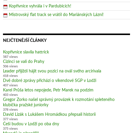
Kopřivnice vyhrála i v Pardubicích!
Mistrovský flat track se vrátil do Mariánských Lázní!
NEJČTENĚJŠÍ ČLÁNKY
Kopřivnice slavila hattrick
587 views
Cizinci se valí do Prahy
506 views
Leader přijíždí hájit svou pozici na ovál svého arcirivala
418 views
Dvě dobré zprávy přichází o víkendové SGP v Lodži
407 views
Karel Průša letos nepojede, Petr Marek na podzim
403 views
Gregor Zorko našel správný provázek k rozmotání spleteného
klubíčka pražské juniorky
378 views
David Lizák s Lukášem Hromádkou přepsali historii
377 views
Češi budou v Lodži po oba dny
375 views