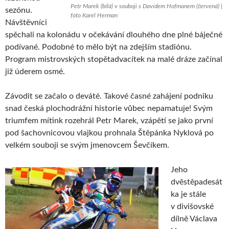
Petr Marek (bílá) v souboji s Davidem Hofmanem (červená) |
sezónu.
foto Karel Herman
Návštěvníci
spěchali na kolonádu v očekávání dlouhého dne plné báječné
podívané. Podobné to mělo být na zdejším stadiónu.
Program mistrovských stopětadvacítek na malé dráze začínal
již úderem osmé.
Závodit se začalo o deváté. Takové časné zahájení podniku
snad česká plochodrážní historie vůbec nepamatuje! Svým
triumfem mítink rozehrál Petr Marek, vzápětí se jako první
pod šachovnicovou vlajkou prohnala Štěpánka Nyklová po
velkém souboji se svým jmenovcem Ševčíkem.
Jeho
dvěstěpadesát
ka je stále
v divišovské
dílně Václava