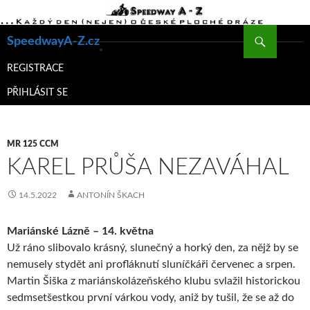
Hledat
SpeedwayA-Z.cz
PŘEJÍT
K
REGISTRACE
OBSAHU
PŘIHLÁSIT SE
WEBU
MR 125 CCM
KAREL PRŮŠA NEZAVÁHAL
14.5.2022
ANTONÍN ŠKACH
Mariánské Lázně – 14. května
Už ráno slibovalo krásný, slunečný a horký den, za nějž by se
nemusely stydět ani profláknutí sluníčkáři červenec a srpen.
Martin Šiška z mariánskolázeňského klubu svlažil historickou
sedmsetšestkou první várkou vody, aniž by tušil, že se až do