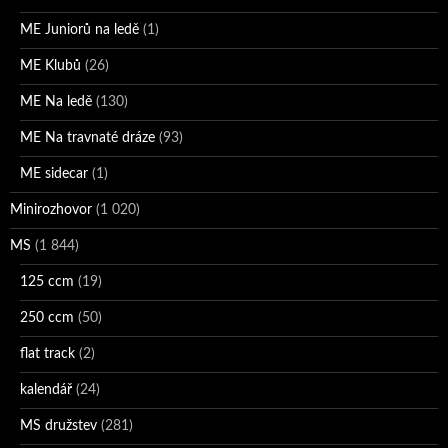
ME Juniorů na ledě
(1)
ME Klubů
(26)
ME Na ledě
(130)
ME Na travnaté dráze
(93)
ME sidecar
(1)
Minirozhovor
(1 020)
MS
(1 844)
125 ccm
(19)
250 ccm
(50)
flat track
(2)
kalendář
(24)
MS družstev
(281)