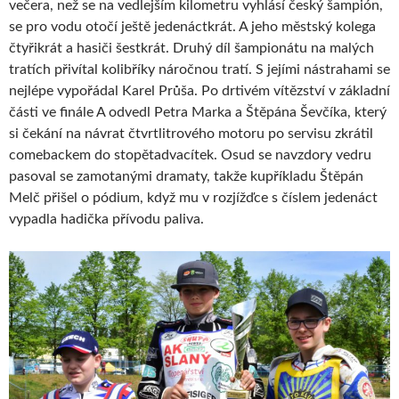
večera, než se na vedlejším kilometru vyhlásí český šampión,
se pro vodu otočí ještě jedenáctkrát. A jeho městský kolega
čtyřikrát a hasiči šestkrát. Druhý díl šampionátu na malých
tratích přivítal kolibříky náročnou tratí. S jejími nástrahami se
nejlépe vypořádal Karel Průša. Po drtivém vítězství v základní
části ve finále A odvedl Petra Marka a Štěpána Ševčíka, který
si čekání na návrat čtvrtlitrového motoru po servisu zkrátil
comebackem do stopětadvacítek. Osud se navzdory vedru
pasoval se zamotanými dramaty, takže kupříkladu Štěpán
Melč přišel o pódium, když mu v rozjížďce s číslem jedenáct
vypadla hadička přívodu paliva.