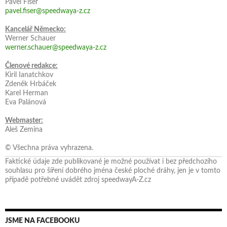
Pavel Fišer
pavel.fiser@speedwaya-z.cz
Kancelář Německo:
Werner Schauer
werner.schauer@speedwaya-z.cz
Členové redakce:
Kiril Ianatchkov
Zdeněk Hrbáček
Karel Herman
Eva Palánová
Webmaster:
Aleš Zemina
© Všechna práva vyhrazena.
Faktické údaje zde publikované je možné používat i bez předchozího
souhlasu pro šíření dobrého jména české ploché dráhy, jen je v tomto
případě potřebné uvádět zdroj speedwayA-Z.cz
JSME NA FACEBOOKU