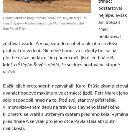
třináct
odstartoval
nejlépe, avšak
Drama patnácté jízdy: Roman Štola krotí svůj motocykl za
ani Štěpán
zády Štěpánky Nyklové (modrá) a Mariána Jirouta (bílá) |
foto Pavel Fišer
Melč
neplánoval
zůstávat vzadu. A v nájezdu do druhého okruhu se zleva
prohnal do vedení. Nicméně bonus za srdnatý boj se na
ploché dráze nedává. Tím pádem měli jisté jen finále B,
kdežto Štěpán Ševčík věděl, že se dnes postaví na stupně
vítězů.
Další jejich pretendenti nezaváhali. Karel Průša zkompletoval
dvanáctibodové maximum ve čtrnácté jízdě. Petr Marek jeho
sólo napodobil hned na to. Pod svůj stanový přístřešek
v improvizovaném depu na trávníku slavného lázeňského
kilometru se vrátil s utrženým drátem předního kola. Výměna
před finále A se však pro jeho otce Pavla stala absolutní
maličkostí.