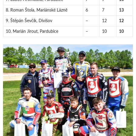
8. Roman Štola, Mariánské Lázně
6
7
13
9. Štěpán Ševčík, Divišov
–
12
12
10. Marián Jirout, Pardubice
–
10
10