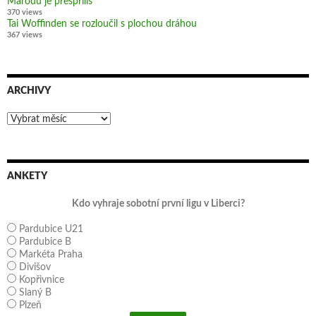
Marodů je přespříliš
370 views
Tai Woffinden se rozloučil s plochou dráhou
367 views
ARCHIVY
Archivy
ANKETY
Kdo vyhraje sobotní první ligu v Liberci?
Pardubice U21
Pardubice B
Markéta Praha
Divišov
Kopřivnice
Slaný B
Plzeň