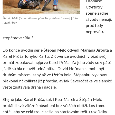
Hromase.
Čtvrtlitry
stejně žádné
Štěpán Melč (červená) vede před Tony Katrou (modrá) | foto
závody nemají,
Pavel Fišer
proč tedy
neprovětrat
stopětadvacítku?
Do konce úvodní série Štěpán Melč odvedl Mariána Jirouta a
Karel Průša Tonyho Kartu. Z čtveřice úvodních vítězů svůj
primát zopakoval nejprve Karel Průša. Za jeho zády se v páté
jízdě strhla neuvěřitelná bitka. David Hofman si mohl být
druhým místem jasný až ve třetím kole. Štěpánku Nyklovou
překonal několikrát již předtím, avšak Severočeška ve slánské
vestě zůstávala drsná i nadále.
Stejně jako Karel Průša, tak i Petr Marek a Štěpán Melč
protáhli své vítězné působení bez větších obtíží. Los tomu
chtěl, aby se celá trojic sešla na startovním roštu rozjížďky