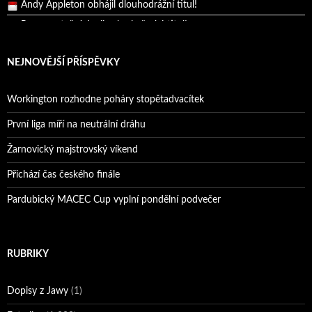
Reprezentační dvojice brala český titul!
NEJNOVĚJŠÍ PŘÍSPĚVKY
Workington rozhodne poháry stopětadvacítek
První liga míří na neutrální dráhu
Žarnovický majstrovský víkend
Přichází čas českého finále
Pardubický MACEC Cup vyplní pondělní podvečer
RUBRIKY
Dopisy z Jawy
(1)