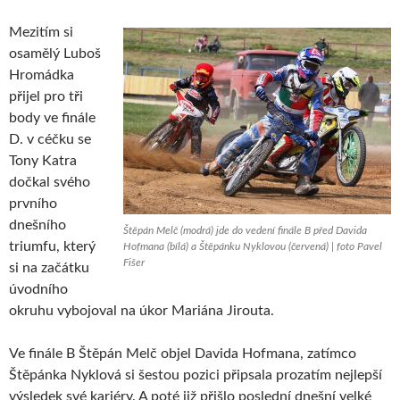
Mezitím si
osamělý Luboš
Hromádka
přijel pro tři
body ve finále
D. v céčku se
Tony Katra
dočkal svého
prvního
dnešního
Štěpán Melč (modrá) jde do vedení finále B před Davida
triumfu, který
Hofmana (bílá) a Štěpánku Nyklovou (červená) | foto Pavel
Fišer
si na začátku
úvodního
okruhu vybojoval na úkor Mariána Jirouta.
Ve finále B Štěpán Melč objel Davida Hofmana, zatímco
Štěpánka Nyklová si šestou pozici připsala prozatím nejlepší
výsledek své kariéry. A poté již přišlo poslední dnešní velké