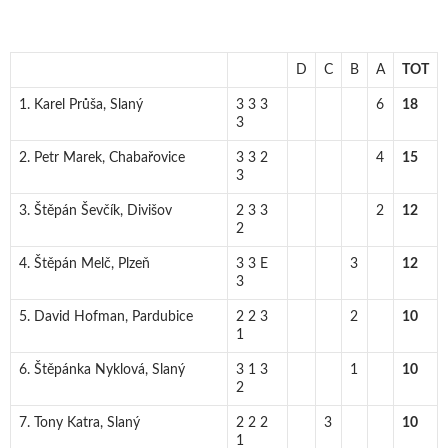
D
C
B
A
TOT
1. Karel Průša, Slaný
3 3 3
6
18
3
2. Petr Marek, Chabařovice
3 3 2
4
15
3
3. Štěpán Ševčík, Divišov
2 3 3
2
12
2
4. Štěpán Melč, Plzeň
3 3 E
3
12
3
5. David Hofman, Pardubice
2 2 3
2
10
1
6. Štěpánka Nyklová, Slaný
3 1 3
1
10
2
7. Tony Katra, Slaný
2 2 2
3
10
1