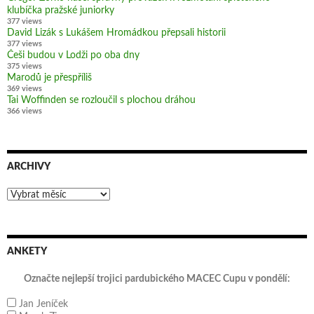
klubíčka pražské juniorky
377 views
David Lizák s Lukášem Hromádkou přepsali historii
377 views
Češi budou v Lodži po oba dny
375 views
Marodů je přespříliš
369 views
Tai Woffinden se rozloučil s plochou dráhou
366 views
ARCHIVY
Archivy
ANKETY
Označte nejlepší trojici pardubického MACEC Cupu v pondělí:
Jan Jeníček