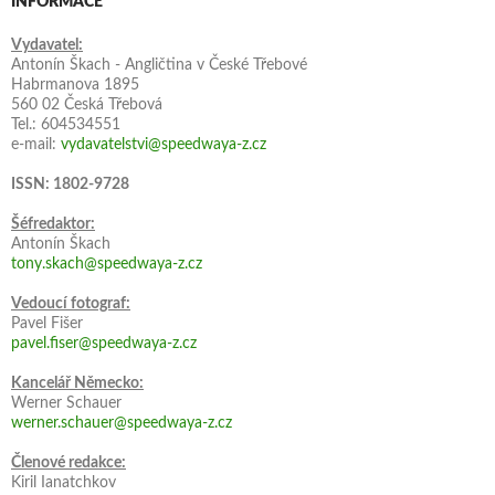
INFORMACE
Vydavatel:
Antonín Škach - Angličtina v České Třebové
Habrmanova 1895
560 02 Česká Třebová
Tel.: 604534551
e-mail:
vydavatelstvi@speedwaya-z.cz
ISSN: 1802-9728
Šéfredaktor:
Antonín Škach
tony.skach@speedwaya-z.cz
Vedoucí fotograf:
Pavel Fišer
pavel.fiser@speedwaya-z.cz
Kancelář Německo:
Werner Schauer
werner.schauer@speedwaya-z.cz
Členové redakce:
Kiril Ianatchkov