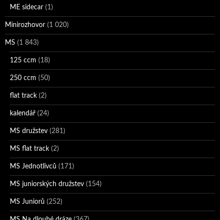
ME sidecar
(1)
Minirozhovor
(1 020)
MS
(1 843)
125 ccm
(18)
250 ccm
(50)
flat track
(2)
kalendář
(24)
MS družstev
(281)
MS flat track
(2)
MS Jednotlivců
(171)
MS juniorských družstev
(154)
MS Juniorů
(252)
MS Na dlouhé dráze
(367)