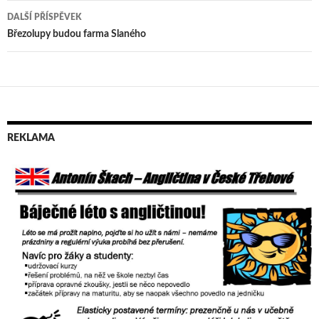
příspěvek
DALŠÍ PŘÍSPĚVEK
Březolupy budou farma Slaného
REKLAMA