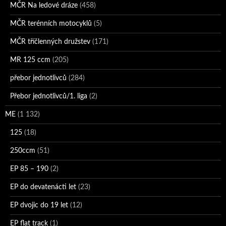
MČR Na ledové dráze
(458)
MČR terénních motocyklů
(5)
MČR tříčlenných družstev
(171)
MR 125 ccm
(205)
přebor jednotlivců
(284)
Přebor jednotlivců/1. liga
(2)
ME
(1 132)
125
(18)
250ccm
(51)
EP 85 – 190
(2)
EP do devatenácti let
(23)
EP dvojic do 19 let
(12)
EP flat track
(1)