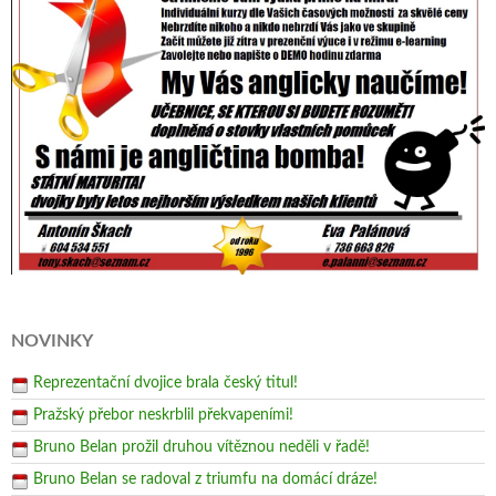
NOVINKY
Reprezentační dvojice brala český titul!
Pražský přebor neskrblil překvapeními!
Bruno Belan prožil druhou vítěznou neděli v řadě!
Bruno Belan se radoval z triumfu na domácí dráze!