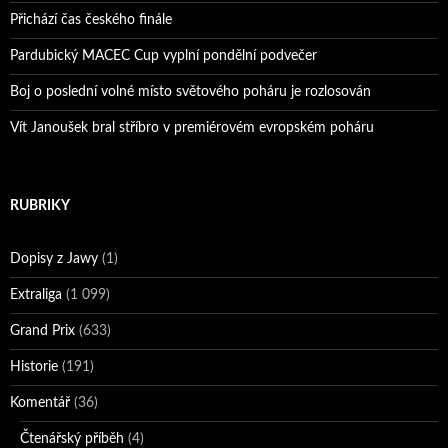
Přichází čas českého finále
Pardubický MACEC Cup vyplní pondělní podvečer
Boj o poslední volné místo světového poháru je rozlosován
Vít Janoušek bral stříbro v premiérovém evropském poháru
RUBRIKY
Dopisy z Jawy
(1)
Extraliga
(1 099)
Grand Prix
(633)
Historie
(191)
Komentář
(36)
Čtenářský příběh
(4)