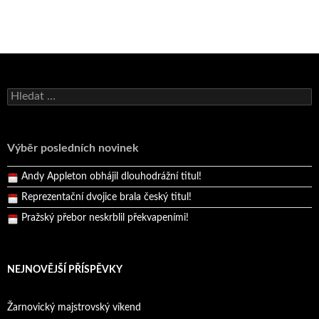
Vyhledávání
Výběr posledních novinek
Bruno Belan se radoval z triumfu na domácí dráze!
Andy Appleton obhájil dlouhodrážní titul!
Reprezentační dvojice brala český titul!
Pražský přebor neskrblil překvapeními!
Bruno Belan prožil druhou vítěznou neděli v řadě!
Bruno Belan se radoval z triumfu na domácí dráze!
NEJNOVĚJŠÍ PŘÍSPĚVKY
Andy Appleton obhájil dlouhodrážní titul!
Reprezentační dvojice brala český titul!
Žarnovický majstrovský víkend