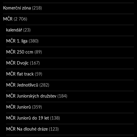
Komerční zóna
(218)
MČR
(2 706)
kalendář
(23)
MČR 1. liga
(380)
MČR 250 ccm
(89)
MČR Dvojic
(167)
MČR flat track
(59)
MČR Jednotlivců
(282)
MČR Juniorských družstev
(184)
MČR Juniorů
(359)
MČR Juniorů do 19 let
(138)
MČR Na dlouhé dráze
(123)