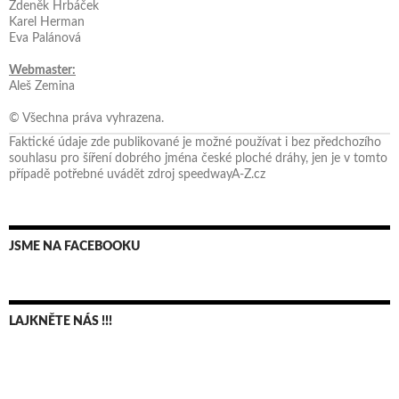
Zdeněk Hrbáček
Karel Herman
Eva Palánová
Webmaster:
Aleš Zemina
© Všechna práva vyhrazena.
Faktické údaje zde publikované je možné používat i bez předchozího
souhlasu pro šíření dobrého jména české ploché dráhy, jen je v tomto
případě potřebné uvádět zdroj speedwayA-Z.cz
JSME NA FACEBOOKU
LAJKNĚTE NÁS !!!