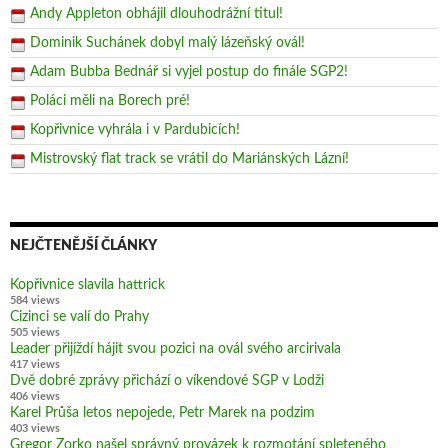
Andy Appleton obhájil dlouhodrážní titul!
Dominik Suchánek dobyl malý lázeňský ovál!
Adam Bubba Bednář si vyjel postup do finále SGP2!
Poláci měli na Borech pré!
Kopřivnice vyhrála i v Pardubicích!
Mistrovský flat track se vrátil do Mariánských Lázní!
NEJČTENĚJŠÍ ČLÁNKY
Kopřivnice slavila hattrick
584 views
Cizinci se valí do Prahy
505 views
Leader přijíždí hájit svou pozici na ovál svého arcirivala
417 views
Dvě dobré zprávy přichází o víkendové SGP v Lodži
406 views
Karel Průša letos nepojede, Petr Marek na podzim
403 views
Gregor Zorko našel správný provázek k rozmotání spleteného