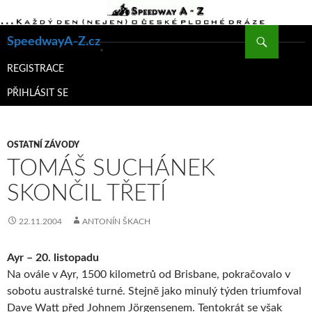
Hledat
SpeedwayA-Z.cz
PŘEJÍT
K
REGISTRACE
OBSAHU
PŘIHLÁSIT SE
WEBU
OSTATNÍ ZÁVODY
TOMÁŠ SUCHÁNEK
SKONČIL TŘETÍ
22.11.2004
ANTONÍN ŠKACH
Ayr – 20. listopadu
Na ovále v Ayr, 1500 kilometrů od Brisbane, pokračovalo v
sobotu australské turné. Stejně jako minulý týden triumfoval
Dave Watt před Johnem Jörgensenem. Tentokrát se však