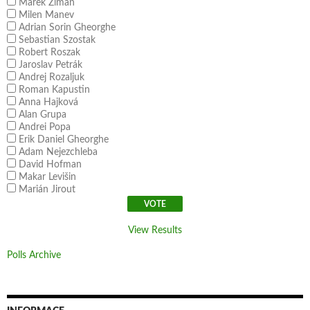
Marek Ziman
Milen Manev
Adrian Sorin Gheorghe
Sebastian Szostak
Robert Roszak
Jaroslav Petrák
Andrej Rozaljuk
Roman Kapustin
Anna Hajková
Alan Grupa
Andrei Popa
Erik Daniel Gheorghe
Adam Nejezchleba
David Hofman
Makar Levišin
Marián Jirout
View Results
Polls Archive