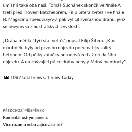
umístili také oba naši. Tomáš Suchánek skončil ve finále A
třetí před Troyem Batchelorem, Filip Šitera zvítězil ve finále
B. Magazínu speedwayA-Z pak vylíčil svéráznou dráhu, jenž
se nevymyká z australských zvyklostí.
„Dráha měřila čtyři sta metrů,“ popsal Filip Šitera. „Kus
mantinelu byly od prvního nájezdu pneumatiky zalitý
betonem. Od půlky zatáčky betonová zeď až do dalšího
nájezdu. A na zbývající půlce dráhy nebyly žádný mantinely.“
1087 total views, 1 view today
PŘEDCHOZÍ PŘÍSPĚVEK
Navigace
Komentář ostrým perem:
Více rozumu nebo zajícova smrt?
pro