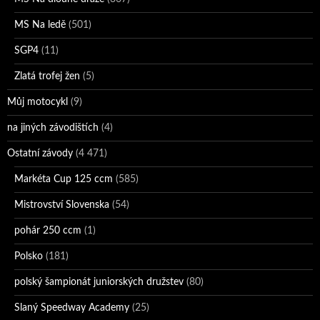
MS Na ledě
(501)
SGP4
(11)
Zlatá trofej žen
(5)
Můj motocykl
(9)
na jiných závodištích
(4)
Ostatní závody
(4 471)
Markéta Cup 125 ccm
(585)
Mistrovství Slovenska
(54)
pohár 250 ccm
(1)
Polsko
(181)
polský šampionát juniorských družstev
(80)
Slaný Speedway Academy
(25)