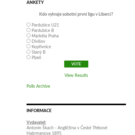
ANKETY
Kdo vyhraje sobotní první ligu v Liberci?
Pardubice U21
Pardubice B
Markéta Praha
Divišov
Kopřivnice
Slaný B
Plzeň
View Results
Polls Archive
INFORMACE
Vydavatel:
Antonín Škach - Angličtina v České Třebové
Habrmanova 1895