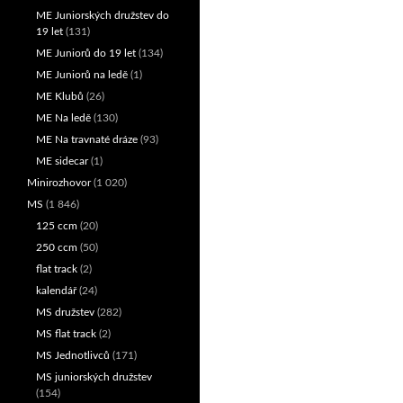
ME Juniorských družstev do
19 let
(131)
ME Juniorů do 19 let
(134)
ME Juniorů na ledě
(1)
ME Klubů
(26)
ME Na ledě
(130)
ME Na travnaté dráze
(93)
ME sidecar
(1)
Minirozhovor
(1 020)
MS
(1 846)
125 ccm
(20)
250 ccm
(50)
flat track
(2)
kalendář
(24)
MS družstev
(282)
MS flat track
(2)
MS Jednotlivců
(171)
MS juniorských družstev
(154)