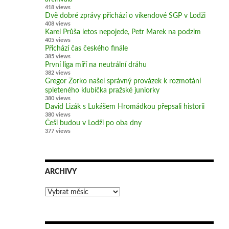
418 views
Dvě dobré zprávy přichází o víkendové SGP v Lodži
408 views
Karel Průša letos nepojede, Petr Marek na podzim
405 views
Přichází čas českého finále
385 views
První liga míří na neutrální dráhu
382 views
Gregor Zorko našel správný provázek k rozmotání
spleteného klubíčka pražské juniorky
380 views
David Lizák s Lukášem Hromádkou přepsali historii
380 views
Češi budou v Lodži po oba dny
377 views
ARCHIVY
Archivy