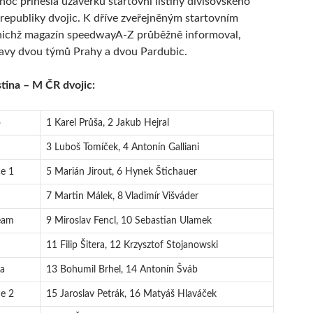
lnoc přinesla uzávěrku startovní listiny divišovského
 republiky dvojic. K dříve zveřejněným startovním
 nichž magazín speedwayA-Z průběžně informoval,
tavy dvou týmů Prahy a dvou Pardubic.
stina – M ČR dvojic:
o
1 Karel Průša, 2 Jakub Hejral
3 Luboš Tomíček, 4 Antonín Galliani
e 1
5 Marián Jirout, 6 Hynek Štichauer
7 Martin Málek, 8 Vladimír Višváder
eam
9 Miroslav Fencl, 10 Sebastian Ulamek
11 Filip Šitera, 12 Krzysztof Stojanowski
a
13 Bohumil Brhel, 14 Antonín Šváb
e 2
15 Jaroslav Petrák, 16 Matyáš Hlaváček