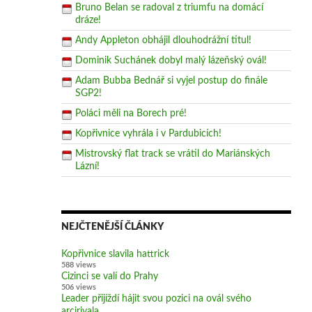
Bruno Belan se radoval z triumfu na domácí
dráze!
Andy Appleton obhájil dlouhodrážní titul!
Dominik Suchánek dobyl malý lázeňský ovál!
Adam Bubba Bednář si vyjel postup do finále
SGP2!
Poláci měli na Borech pré!
Kopřivnice vyhrála i v Pardubicích!
Mistrovský flat track se vrátil do Mariánských
Lázní!
NEJČTENĚJŠÍ ČLÁNKY
Kopřivnice slavila hattrick
588 views
Cizinci se valí do Prahy
506 views
Leader přijíždí hájit svou pozici na ovál svého
arcirivala