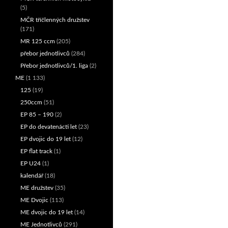
(5)
MČR tříčlenných družstev
(171)
MR 125 ccm
(205)
přebor jednotlivců
(284)
Přebor jednotlivců/1. liga
(2)
ME
(1 133)
125
(19)
250ccm
(51)
EP 85 – 190
(2)
EP do devatenácti let
(23)
EP dvojic do 19 let
(12)
EP flat track
(1)
EP U24
(1)
kalendář
(18)
ME družstev
(35)
ME Dvojic
(113)
ME dvojic do 19 let
(14)
ME Jednotlivců
(291)