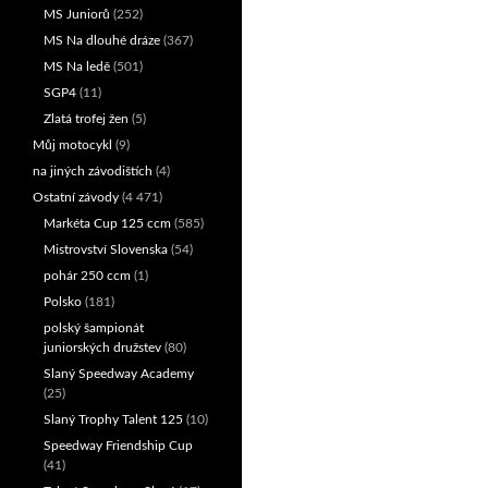
MS Juniorů
(252)
MS Na dlouhé dráze
(367)
MS Na ledě
(501)
SGP4
(11)
Zlatá trofej žen
(5)
Můj motocykl
(9)
na jiných závodištích
(4)
Ostatní závody
(4 471)
Markéta Cup 125 ccm
(585)
Mistrovství Slovenska
(54)
pohár 250 ccm
(1)
Polsko
(181)
polský šampionát
juniorských družstev
(80)
Slaný Speedway Academy
(25)
Slaný Trophy Talent 125
(10)
Speedway Friendship Cup
(41)