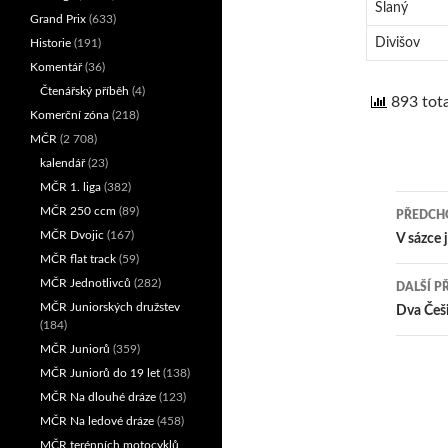
Slaný
Grand Prix
(633)
Divišov
Historie
(191)
Komentář
(36)
Čtenářský příběh
(4)
893 tota
Komerční zóna
(218)
MČR
(2 708)
kalendář
(23)
MČR 1. liga
(382)
MČR 250 ccm
(89)
PŘEDCHO
MČR Dvojic
(167)
Nav
V sázce 
MČR flat track
(59)
pro
MČR Jednotlivců
(282)
DALŠÍ P
MČR Juniorských družstev
přís
Dva Češi
(184)
MČR Juniorů
(359)
MČR Juniorů do 19 let
(138)
MČR Na dlouhé dráze
(123)
MČR Na ledové dráze
(458)
MČR terénních motocyklů