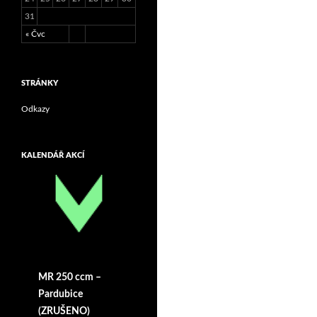
31
« Čvc
STRÁNKY
Odkazy
KALENDÁŘ AKCÍ
MR 250 ccm –
Pardubice
(ZRUŠENO)