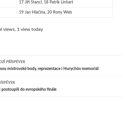
17 Jiří Štancl, 18 Patrik Linhart
19 Jan Hlačina, 20 Rony Weis
l views, 1 view today
ZÍ PŘÍSPĚVEK
igace
jsou mistrovské body, reprezentace i Hurychův memoriál
ŘÍSPĚVEK
pěvek
 postoupili do evropského finále