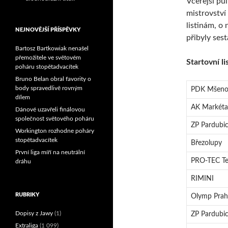
Včerejší pů
Reprezentační dvojice
mistrovství
brala český titul!
listinám, o
NEJNOVĚJŠÍ PŘÍSPĚVKY
přibyly ses
Bartosz Bartkowiak nenašel
přemožitele ve světovém
Startovní li
poháru stopětadvacítek
Bruno Belan obral favority o
body spravedlivě rovným
PDK Mšen
dílem
AK Markéta
Dánové uzavřeli finálovou
společnost světového poháru
ZP Pardubic
Workington rozhodne poháry
stopětadvacítek
Březolupy
První liga míří na neutrální
PRO-TEC T
dráhu
RIMINI
RUBRIKY
Olymp Prah
Dopisy z Jawy
(1)
ZP Pardubic
Extraliga
(1 099)