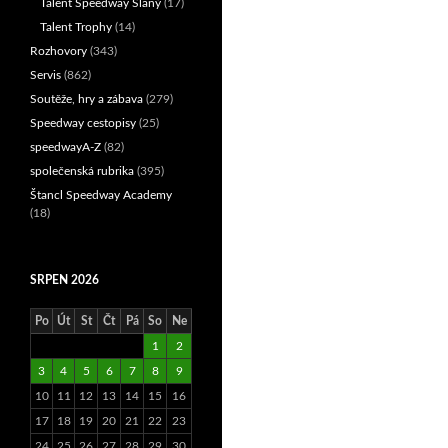
Talent Speedway Slaný
(17)
Talent Trophy
(14)
Rozhovory
(343)
Servis
(862)
Soutěže, hry a zábava
(279)
Speedway cestopisy
(25)
speedwayA-Z
(82)
společenská rubrika
(395)
Štancl Speedway Academy
(18)
SRPEN 2026
Po
Út
St
Čt
Pá
So
Ne
1
2
3
4
5
6
7
8
9
10
11
12
13
14
15
16
17
18
19
20
21
22
23
24
25
26
27
28
29
30