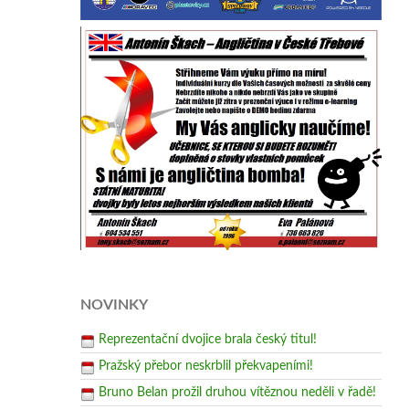
NOVINKY
Reprezentační dvojice brala český titul!
Pražský přebor neskrblil překvapeními!
Bruno Belan prožil druhou vítěznou neděli v řadě!