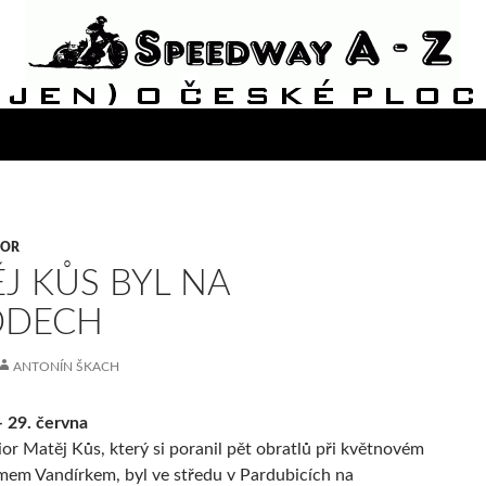
VOR
J KŮS BYL NA
ODECH
ANTONÍN ŠKACH
 29. června
ior Matěj Kůs, který si poranil pět obratlů při květnovém
em Vandírkem, byl ve středu v Pardubicích na