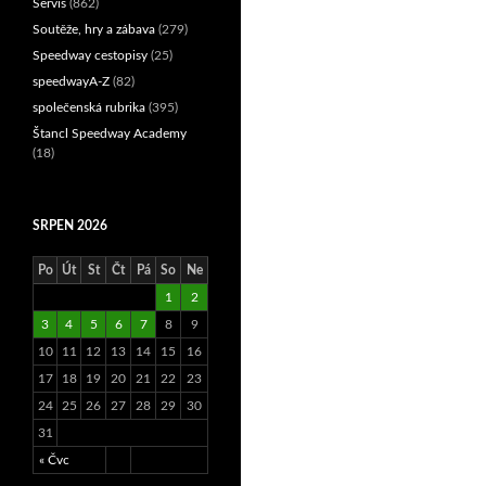
Servis
(862)
Soutěže, hry a zábava
(279)
Speedway cestopisy
(25)
speedwayA-Z
(82)
společenská rubrika
(395)
Štancl Speedway Academy
(18)
SRPEN 2026
Po
Út
St
Čt
Pá
So
Ne
1
2
3
4
5
6
7
8
9
10
11
12
13
14
15
16
17
18
19
20
21
22
23
24
25
26
27
28
29
30
31
« Čvc