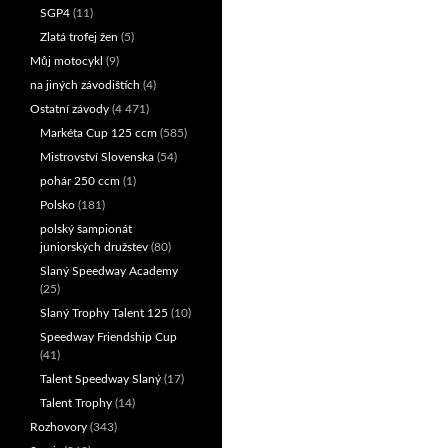
SGP4
(11)
Zlatá trofej žen
(5)
Můj motocykl
(9)
na jiných závodištích
(4)
Ostatní závody
(4 471)
Markéta Cup 125 ccm
(585)
Mistrovství Slovenska
(54)
pohár 250 ccm
(1)
Polsko
(181)
polský šampionát
juniorských družstev
(80)
Slaný Speedway Academy
(25)
Slaný Trophy Talent 125
(10)
Speedway Friendship Cup
(41)
Talent Speedway Slaný
(17)
Talent Trophy
(14)
Rozhovory
(343)