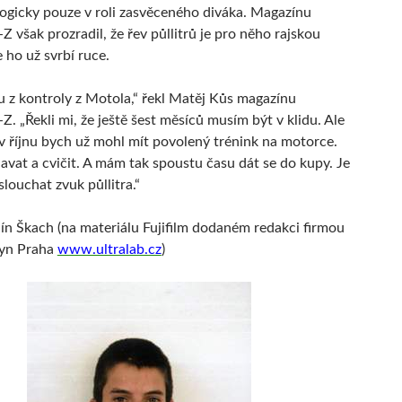
ogicky pouze v roli zasvěceného diváka. Magazínu
 však prozradil, že řev půllitrů je pro něho rajskou
 ho už svrbí ruce.
u z kontroly z Motola,“ řekl Matěj Kůs magazínu
. „Řekli mi, že ještě šest měsíců musím být v klidu. Ale
 v říjnu bych už mohl mít povolený trénink na motorce.
avat a cvičit. A mám tak spoustu času dát se do kupy. Je
louchat zvuk půllitra.“
ín Škach (na materiálu Fujifilm dodaném redakci firmou
syn Praha
www.ultralab.cz
)