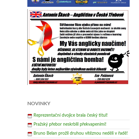
NOVINKY
Reprezentační dvojice brala český titul!
Pražský přebor neskrblil překvapeními!
Bruno Belan prožil druhou vítěznou neděli v řadě!