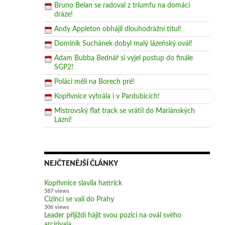
Bruno Belan se radoval z triumfu na domácí
dráze!
Andy Appleton obhájil dlouhodrážní titul!
Dominik Suchánek dobyl malý lázeňský ovál!
Adam Bubba Bednář si vyjel postup do finále
SGP2!
Poláci měli na Borech pré!
Kopřivnice vyhrála i v Pardubicích!
Mistrovský flat track se vrátil do Mariánských
Lázní!
NEJČTENĚJŠÍ ČLÁNKY
Kopřivnice slavila hattrick
587 views
Cizinci se valí do Prahy
506 views
Leader přijíždí hájit svou pozici na ovál svého
arcirivala