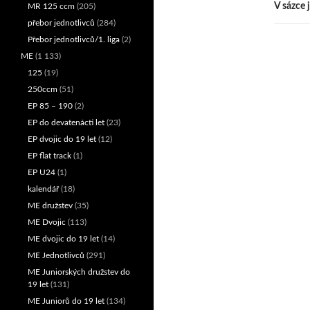
přís
V sázce 
MR 125 ccm
(205)
přebor jednotlivců
(284)
Přebor jednotlivců/1. liga
(2)
ME
(1 133)
125
(19)
250ccm
(51)
EP 85 – 190
(2)
EP do devatenácti let
(23)
EP dvojic do 19 let
(12)
EP flat track
(1)
EP U24
(1)
kalendář
(18)
ME družstev
(35)
ME Dvojic
(113)
ME dvojic do 19 let
(14)
ME Jednotlivců
(291)
ME Juniorských družstev do
19 let
(131)
ME Juniorů do 19 let
(134)