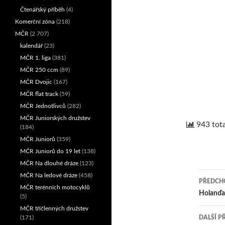
Čtenářský příběh
(4)
Komerční zóna
(218)
MČR
(2 707)
kalendář
(23)
MČR 1. liga
(381)
MČR 250 ccm
(89)
MČR Dvojic
(167)
MČR flat track
(59)
MČR Jednotlivců
(282)
MČR Juniorských družstev
943 tota
(184)
MČR Juniorů
(359)
MČR Juniorů do 19 let
(138)
MČR Na dlouhé dráze
(123)
MČR Na ledové dráze
(458)
PŘEDCHO
MČR terénních motocyklů
Nav
Holanďan
(5)
MČR tříčlenných družstev
pro
(171)
DALŠÍ P