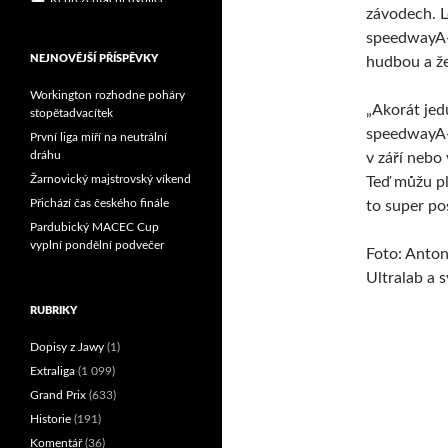
závodech. L
speedwayA-Z
NEJNOVĚJŠÍ PŘÍSPĚVKY
hudbou a že
Workington rozhodne poháry
„Akorát jed
stopětadvacítek
speedwayA-Z
První liga míří na neutrální
dráhu
v září nebo
Žarnovický majstrovský víkend
Teď můžu pl
Přichází čas českého finále
to super pos
Pardubický MACEC Cup
vyplní pondělní podvečer
Foto: Anton
Ultralab a 
RUBRIKY
Dopisy z Jawy
(1)
Extraliga
(1 099)
Grand Prix
(633)
Historie
(191)
Komentář
(36)