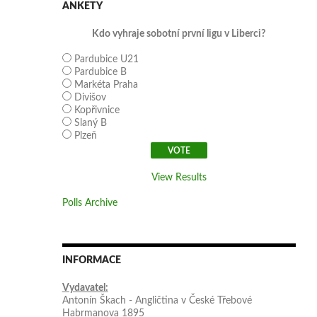
ANKETY
Kdo vyhraje sobotní první ligu v Liberci?
Pardubice U21
Pardubice B
Markéta Praha
Divišov
Kopřivnice
Slaný B
Plzeň
View Results
Polls Archive
INFORMACE
Vydavatel:
Antonín Škach - Angličtina v České Třebové
Habrmanova 1895