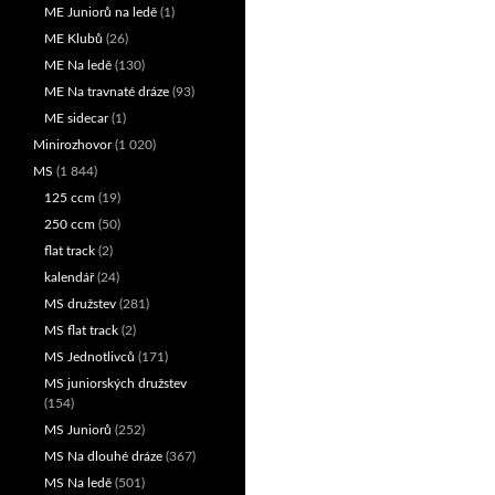
ME Juniorů na ledě
(1)
ME Klubů
(26)
ME Na ledě
(130)
ME Na travnaté dráze
(93)
ME sidecar
(1)
Minirozhovor
(1 020)
MS
(1 844)
125 ccm
(19)
250 ccm
(50)
flat track
(2)
kalendář
(24)
MS družstev
(281)
MS flat track
(2)
MS Jednotlivců
(171)
MS juniorských družstev
(154)
MS Juniorů
(252)
MS Na dlouhé dráze
(367)
MS Na ledě
(501)