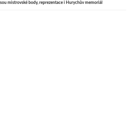
pěvek
jsou mistrovské body, reprezentace i Hurychův memoriál