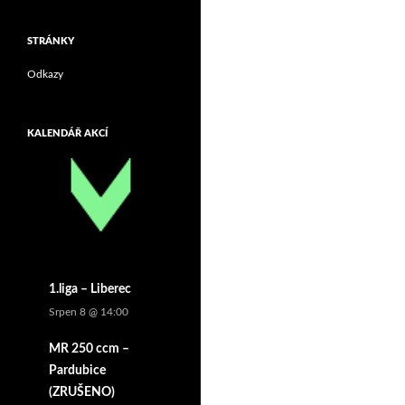
STRÁNKY
Odkazy
KALENDÁŘ AKCÍ
1.liga – Liberec
Srpen 8 @ 14:00
MR 250 ccm –
Pardubice
(ZRUŠENO)