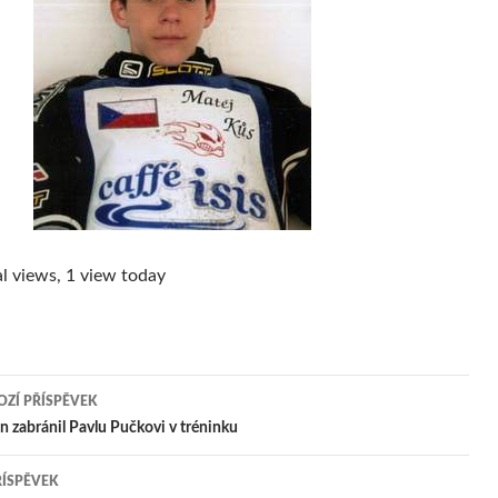
l views, 1 view today
ZÍ PŘÍSPĚVEK
igace
 zabránil Pavlu Pučkovi v tréninku
ŘÍSPĚVEK