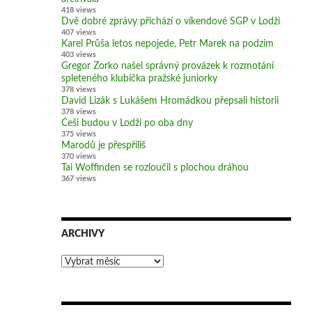
418 views
Dvě dobré zprávy přichází o víkendové SGP v Lodži
407 views
Karel Průša letos nepojede, Petr Marek na podzim
403 views
Gregor Zorko našel správný provázek k rozmotání
spleteného klubíčka pražské juniorky
378 views
David Lizák s Lukášem Hromádkou přepsali historii
378 views
Češi budou v Lodži po oba dny
375 views
Marodů je přespříliš
370 views
Tai Woffinden se rozloučil s plochou dráhou
367 views
ARCHIVY
Archivy