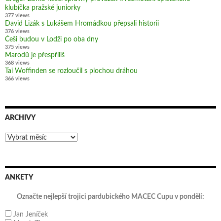
klubíčka pražské juniorky
377 views
David Lizák s Lukášem Hromádkou přepsali historii
376 views
Češi budou v Lodži po oba dny
375 views
Marodů je přespříliš
368 views
Tai Woffinden se rozloučil s plochou dráhou
366 views
ARCHIVY
Archivy
ANKETY
Označte nejlepší trojici pardubického MACEC Cupu v pondělí:
Jan Jeníček