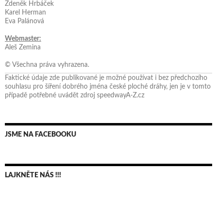
Zdeněk Hrbáček
Karel Herman
Eva Palánová
Webmaster:
Aleš Zemina
© Všechna práva vyhrazena.
Faktické údaje zde publikované je možné používat i bez předchozího
souhlasu pro šíření dobrého jména české ploché dráhy, jen je v tomto
případě potřebné uvádět zdroj speedwayA-Z.cz
JSME NA FACEBOOKU
LAJKNĚTE NÁS !!!