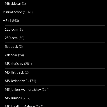
ME sidecar
(1)
Minirozhovor
(1 020)
MS
(1 843)
125 ccm
(18)
250 ccm
(50)
flat track
(2)
kalendář
(24)
MS družstev
(281)
MS flat track
(2)
MS Jednotlivců
(171)
MS juniorských družstev
(154)
MS Juniorů
(252)
MS Na dlouhé dráze
(367)