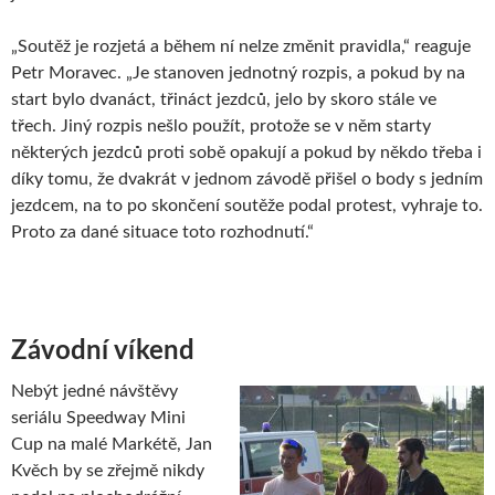
„Soutěž je rozjetá a během ní nelze změnit pravidla,“ reaguje
Petr Moravec. „Je stanoven jednotný rozpis, a pokud by na
start bylo dvanáct, třináct jezdců, jelo by skoro stále ve
třech. Jiný rozpis nešlo použít, protože se v něm starty
některých jezdců proti sobě opakují a pokud by někdo třeba i
díky tomu, že dvakrát v jednom závodě přišel o body s jedním
jezdcem, na to po skončení soutěže podal protest, vyhraje to.
Proto za dané situace toto rozhodnutí.“
Závodní víkend
Nebýt jedné návštěvy
seriálu Speedway Mini
Cup na malé Markétě, Jan
Kvěch by se zřejmě nikdy