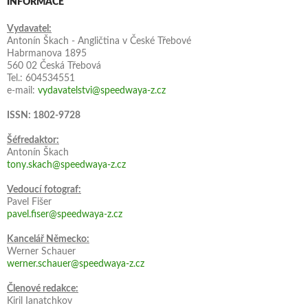
INFORMACE
Vydavatel:
Antonín Škach - Angličtina v České Třebové
Habrmanova 1895
560 02 Česká Třebová
Tel.: 604534551
e-mail:
vydavatelstvi@speedwaya-z.cz
ISSN: 1802-9728
Šéfredaktor:
Antonín Škach
tony.skach@speedwaya-z.cz
Vedoucí fotograf:
Pavel Fišer
pavel.fiser@speedwaya-z.cz
Kancelář Německo:
Werner Schauer
werner.schauer@speedwaya-z.cz
Členové redakce:
Kiril Ianatchkov