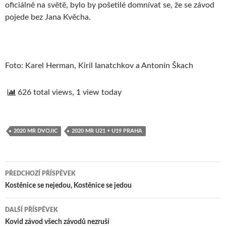
oficiálně na světě, bylo by pošetilé domnívat se, že se závod
pojede bez Jana Kvěcha.
Foto: Karel Herman, Kiril Ianatchkov a Antonín Škach
626 total views, 1 view today
2020 MR DVOJIC
2020 MR U21 + U19 PRAHA
PŘEDCHOZÍ PŘÍSPĚVEK
Navigace
Kostěnice se nejedou, Kostěnice se jedou
pro
DALŠÍ PŘÍSPĚVEK
příspěvek
Kovid závod všech závodů nezruší