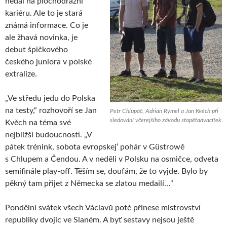
nedal na plochodrážní
kariéru. Ale to je stará
známá informace. Co je
ale žhavá novinka, je
debut špičkového
českého juniora v polské
extralize.
„Ve středu jedu do Polska
na testy,“ rozhovoří se Jan
Petr Chlupáč, Adrian Rymel a Jan Kvěch při
sledování včerejšího závodu stopětadvacítek
Kvěch na téma své
nejbližší budoucnosti. „V
pátek trénink, sobota evropskej‘ pohár v Güstrowě
s Chlupem a Čendou. A v neděli v Polsku na osmičce, odveta
semifinále play-off. Těším se, doufám, že to vyjde. Bylo by
pěkný tam přijet z Německa se zlatou medailí…“
Pondělní svátek všech Václavů poté přinese mistrovství
republiky dvojic ve Slaném. A byť sestavy nejsou ještě