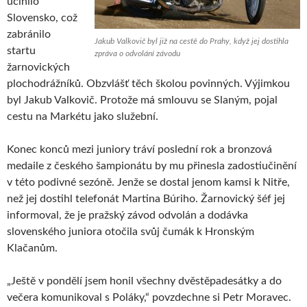
učinilo
Slovensko, což
zabránilo
Jakub Valkovič byl již na cestě do Prahy, když jej dostihla
startu
zpráva o odvolání závodu
žarnovických
plochodrážníků. Obzvlášť těch školou povinných. Výjimkou
byl Jakub Valkovič. Protože má smlouvu se Slaným, pojal
cestu na Markétu jako služební.
Konec konců mezi juniory tráví poslední rok a bronzová
medaile z českého šampionátu by mu přinesla zadostiučinění
v této podivné sezóně. Jenže se dostal jenom kamsi k Nitře,
než jej dostihl telefonát Martina Búriho. Žarnovický šéf jej
informoval, že je pražský závod odvolán a dodávka
slovenského juniora otočila svůj čumák k Hronským
Klačanům.
„Ještě v pondělí jsem honil všechny dvěstěpadesátky a do
večera komunikoval s Poláky,“ povzdechne si Petr Moravec.