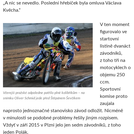
„A nic se nevedlo. Poslední hřebíček byla omluva Václava
Kvěcha.“
V ten moment
figurovalo ve
startovní
listině dvanáct
závodníků,
z toho tři na
motocyklech o
objemu 250
ccm.
Sportovní
Včerejší pražské odpoledne patřilo plně kolibříkům – na
komise proto
snímku Oliver Schmid jede před Štěpánem Ševčíkem
zaujala
naprosto jednoznačné stanovisko závod odložit. Nicméně
v minulosti se podobné problémy řešily jiným rozpisem.
Vždyť v září 2015 v Plzni jelo jen sedm závodníků, z toho
jeden Polák.