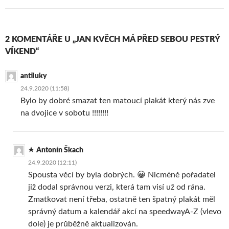
2 KOMENTÁŘE U „JAN KVĚCH MÁ PŘED SEBOU PESTRÝ
VÍKEND“
antiluky
24.9.2020 (11:58)
Bylo by dobré smazat ten matoucí plakát který nás zve
na dvojice v sobotu !!!!!!!!
Antonín Škach
24.9.2020 (12:11)
Spousta věcí by byla dobrých. 😀 Nicméně pořadatel
již dodal správnou verzi, která tam visí už od rána.
Zmatkovat není třeba, ostatně ten špatný plakát měl
správný datum a kalendář akcí na speedwayA-Z (vlevo
dole) je průběžně aktualizován.