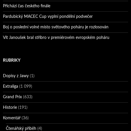
Přichází čas českého finále
Pardubický MACEC Cup vyplní pondělní podvečer
Boj o poslední volné místo světového poháru je rozlosován
Vít Janoušek bral stříbro v premiérovém evropském poháru
RUBRIKY
Dopisy z Jawy
(1)
Extraliga
(1 099)
Grand Prix
(633)
Historie
(191)
Komentář
(36)
Čtenářský příběh
(4)