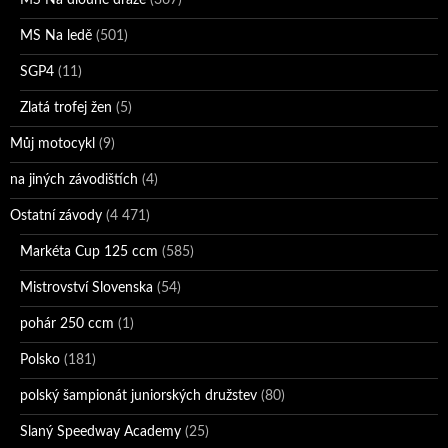
MS Na ledě
(501)
SGP4
(11)
Zlatá trofej žen
(5)
Můj motocykl
(9)
na jiných závodištích
(4)
Ostatní závody
(4 471)
Markéta Cup 125 ccm
(585)
Mistrovství Slovenska
(54)
pohár 250 ccm
(1)
Polsko
(181)
polský šampionát juniorských družstev
(80)
Slaný Speedway Academy
(25)