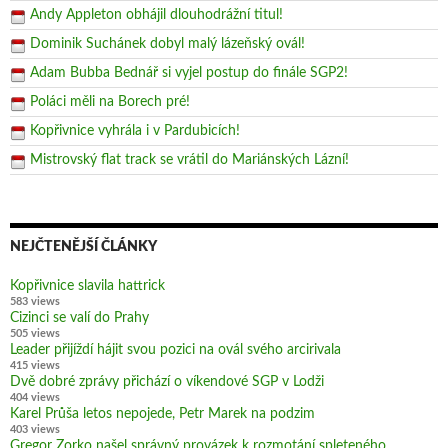
Andy Appleton obhájil dlouhodrážní titul!
Dominik Suchánek dobyl malý lázeňský ovál!
Adam Bubba Bednář si vyjel postup do finále SGP2!
Poláci měli na Borech pré!
Kopřivnice vyhrála i v Pardubicích!
Mistrovský flat track se vrátil do Mariánských Lázní!
NEJČTENĚJŠÍ ČLÁNKY
Kopřivnice slavila hattrick
583 views
Cizinci se valí do Prahy
505 views
Leader přijíždí hájit svou pozici na ovál svého arcirivala
415 views
Dvě dobré zprávy přichází o víkendové SGP v Lodži
404 views
Karel Průša letos nepojede, Petr Marek na podzim
403 views
Gregor Zorko našel správný provázek k rozmotání spleteného