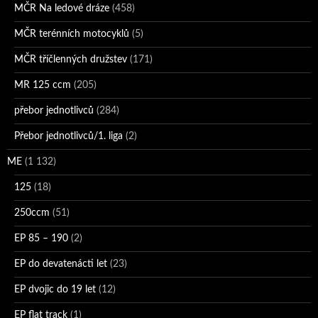
MČR Na ledové dráze
(458)
MČR terénních motocyklů
(5)
MČR tříčlenných družstev
(171)
MR 125 ccm
(205)
přebor jednotlivců
(284)
Přebor jednotlivců/1. liga
(2)
ME
(1 132)
125
(18)
250ccm
(51)
EP 85 – 190
(2)
EP do devatenácti let
(23)
EP dvojic do 19 let
(12)
EP flat track
(1)