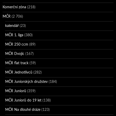
Komerční zóna
(218)
MČR
(2 706)
kalendář
(23)
MČR 1. liga
(380)
MČR 250 ccm
(89)
MČR Dvojic
(167)
MČR flat track
(59)
MČR Jednotlivců
(282)
MČR Juniorských družstev
(184)
MČR Juniorů
(359)
MČR Juniorů do 19 let
(138)
MČR Na dlouhé dráze
(123)