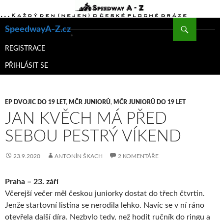
Hledat
SpeedwayA-Z.cz
PŘEJÍT
K
REGISTRACE
OBSAHU
PŘIHLÁSIT SE
WEBU
EP DVOJIC DO 19 LET
,
MČR JUNIORŮ
,
MČR JUNIORŮ DO 19 LET
JAN KVĚCH MÁ PŘED
SEBOU PESTRÝ VÍKEND
23.9.2020
ANTONÍN ŠKACH
2 KOMENTÁŘE
Praha – 23. září
Včerejší večer měl českou juniorky dostat do třech čtvrtin.
Jenže startovní listina se nerodila lehko. Navíc se v ní ráno
otevřela další díra. Nezbylo tedy, než hodit ručník do ringu a