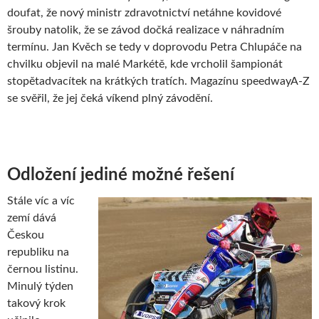
doufat, že nový ministr zdravotnictví netáhne kovidové
šrouby natolik, že se závod dočká realizace v náhradním
termínu. Jan Kvěch se tedy v doprovodu Petra Chlupáče na
chvilku objevil na malé Markétě, kde vrcholil šampionát
stopětadvacítek na krátkých tratích. Magazínu speedwayA-Z
se svěřil, že jej čeká víkend plný závodění.
Odložení jediné možné řešení
Stále víc a víc
zemí dává
Českou
republiku na
černou listinu.
Minulý týden
takový krok