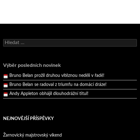
Bruno Belan se radoval z triumfu na domácí dráze!
Andy Appleton obhájil dlouhodrážní titul!
Vyhledávání
Reprezentační dvojice brala český titul!
Pražský přebor neskrblil překvapeními!
Výběr posledních novinek
Bruno Belan prožil druhou vítěznou neděli v řadě!
Bruno Belan se radoval z triumfu na domácí dráze!
Andy Appleton obhájil dlouhodrážní titul!
Reprezentační dvojice brala český titul!
NEJNOVĚJŠÍ PŘÍSPĚVKY
Žarnovický majstrovský víkend