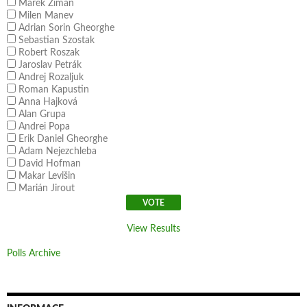
Marek Ziman
Milen Manev
Adrian Sorin Gheorghe
Sebastian Szostak
Robert Roszak
Jaroslav Petrák
Andrej Rozaljuk
Roman Kapustin
Anna Hajková
Alan Grupa
Andrei Popa
Erik Daniel Gheorghe
Adam Nejezchleba
David Hofman
Makar Levišin
Marián Jirout
View Results
Polls Archive