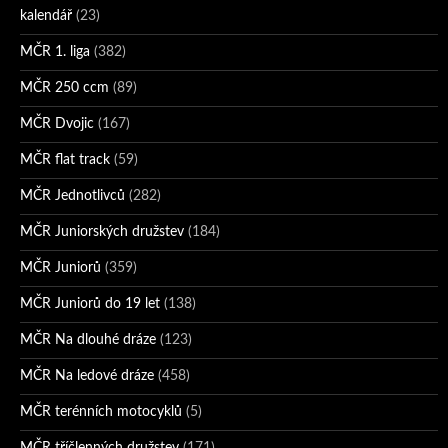
kalendář
(23)
MČR 1. liga
(382)
MČR 250 ccm
(89)
MČR Dvojic
(167)
MČR flat track
(59)
MČR Jednotlivců
(282)
MČR Juniorských družstev
(184)
MČR Juniorů
(359)
MČR Juniorů do 19 let
(138)
MČR Na dlouhé dráze
(123)
MČR Na ledové dráze
(458)
MČR terénních motocyklů
(5)
MČR tříčlenných družstev
(171)