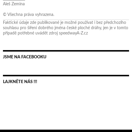
Aleš Zemina
© Všechna práva vyhrazena.
Faktické údaje zde publikované je možné používat i bez předchozího
souhlasu pro šíření dobrého jména české ploché dráhy, jen je v tomto
případě potřebné uvádět zdroj speedwayA-Z.cz
JSME NA FACEBOOKU
LAJKNĚTE NÁS !!!