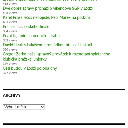
418 views
Dvě dobré zprávy přichází o víkendové SGP v Lodži
408 views
Karel Průša letos nepojede, Petr Marek na podzim
405 views
Přichází čas českého finále
384 views
První liga míří na neutrální dráhu
382 views
David Lizák s Lukášem Hromádkou přepsali historii
380 views
Gregor Zorko našel správný provázek k rozmotání spleteného
klubíčka pražské juniorky
379 views
Češi budou v Lodži po oba dny
377 views
ARCHIVY
Archivy