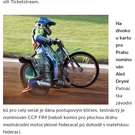
síti Ticketstream.
Na
divoko
u kartu
pro
Prahu
nomino
ván
Aleš
Dryml
Patnác
tka
závodní
ků pro celý seriál je dána postupovým klíčem, šestnáctý je
nominován CCP FIM (neboli komisí pro plochou dráhu
mezinárodní motocyklové federace) po dohodě s mateřskou
federací.