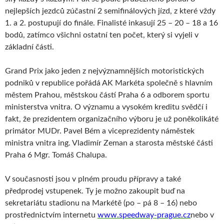
nejlepších jezdců zúčastní 2 semifinálových jízd, z které vždy
1. a 2. postupují do finále. Finalisté inkasují 25 – 20 – 18 a 16
bodů, zatímco všichni ostatní ten počet, který si vyjeli v
základní části.
Grand Prix jako jeden z nejvýznamnějších motoristických
podniků v republice pořádá AK Markéta společně s hlavním
městem Prahou, městskou částí Praha 6 a odborem sportu
ministerstva vnitra. O významu a vysokém kreditu svědčí i
fakt, že prezidentem organizačního výboru je už poněkolikáté
primátor MUDr. Pavel Bém a viceprezidenty náměstek
ministra vnitra ing. Vladimír Zeman a starosta městské části
Praha 6 Mgr. Tomáš Chalupa.
V současnosti jsou v plném proudu přípravy a také
předprodej vstupenek. Ty je možno zakoupit buď na
sekretariátu stadionu na Markétě (po – pá 8 – 16) nebo
prostřednictvím internetu
www.speedway-prague.cz
nebo v