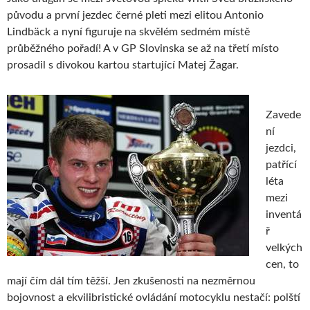
původu a první jezdec černé pleti mezi elitou Antonio
Lindbäck a nyní figuruje na skvělém sedmém místě
průběžného pořadí! A v GP Slovinska se až na třetí místo
prosadil s divokou kartou startující Matej Žagar.
Zavede
ní
jezdci,
patřící
léta
mezi
inventá
ř
velkých
cen, to
mají čím dál tím těžší. Jen zkušenosti na nezměrnou
bojovnost a ekvilibristické ovládání motocyklu nestačí: polští