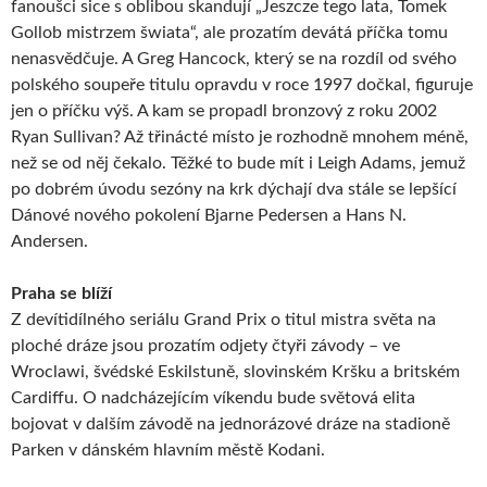
fanoušci sice s oblibou skandují „Jeszcze tego lata, Tomek
Gollob mistrzem šwiata“, ale prozatím devátá příčka tomu
nenasvědčuje. A Greg Hancock, který se na rozdíl od svého
polského soupeře titulu opravdu v roce 1997 dočkal, figuruje
jen o příčku výš. A kam se propadl bronzový z roku 2002
Ryan Sullivan? Až třinácté místo je rozhodně mnohem méně,
než se od něj čekalo. Těžké to bude mít i Leigh Adams, jemuž
po dobrém úvodu sezóny na krk dýchají dva stále se lepšící
Dánové nového pokolení Bjarne Pedersen a Hans N.
Andersen.
Praha se blíží
Z devítidílného seriálu Grand Prix o titul mistra světa na
ploché dráze jsou prozatím odjety čtyři závody – ve
Wroclawi, švédské Eskilstuně, slovinském Kršku a britském
Cardiffu. O nadcházejícím víkendu bude světová elita
bojovat v dalším závodě na jednorázové dráze na stadioně
Parken v dánském hlavním městě Kodani.