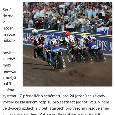
Seriál
doznal
v
letošní
m roce
několik
a
novine
k, když
mezi
nejvýzn
amnější
patří
změna
systému. Z předešlého schématu pro 24 jezdců se závody
vrátily ke klasickém rozpisu pro šestnáct jednotlivců. V něm
ve dvaceti jízdách a v pěti startech pro všechny jezdce změří
síly každý s každým. Pak se podle průběžného pořadí 8