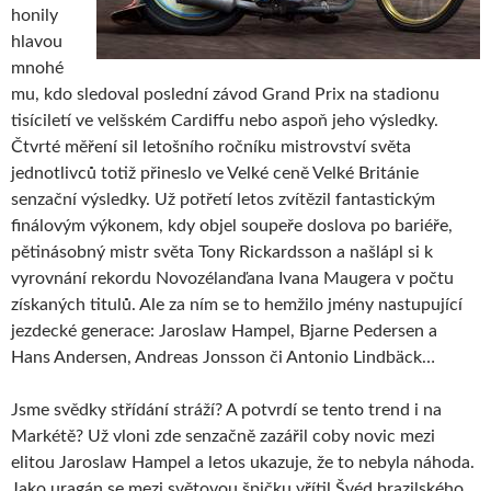
honily
hlavou
mnohé
mu, kdo sledoval poslední závod Grand Prix na stadionu
tisíciletí ve velšském Cardiffu nebo aspoň jeho výsledky.
Čtvrté měření sil letošního ročníku mistrovství světa
jednotlivců totiž přineslo ve Velké ceně Velké Británie
senzační výsledky. Už potřetí letos zvítězil fantastickým
finálovým výkonem, kdy objel soupeře doslova po bariéře,
pětinásobný mistr světa Tony Rickardsson a našlápl si k
vyrovnání rekordu Novozélanďana Ivana Maugera v počtu
získaných titulů. Ale za ním se to hemžilo jmény nastupující
jezdecké generace: Jaroslaw Hampel, Bjarne Pedersen a
Hans Andersen, Andreas Jonsson či Antonio Lindbäck…
Jsme svědky střídání stráží? A potvrdí se tento trend i na
Markétě? Už vloni zde senzačně zazářil coby novic mezi
elitou Jaroslaw Hampel a letos ukazuje, že to nebyla náhoda.
Jako uragán se mezi světovou špičku vřítil Švéd brazilského