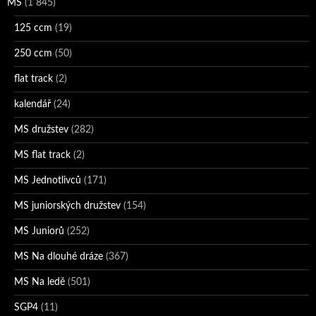
MS
(1 845)
125 ccm
(19)
250 ccm
(50)
flat track
(2)
kalendář
(24)
MS družstev
(282)
MS flat track
(2)
MS Jednotlivců
(171)
MS juniorských družstev
(154)
MS Juniorů
(252)
MS Na dlouhé dráze
(367)
MS Na ledě
(501)
SGP4
(11)