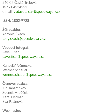
560 02 Česká Třebová
Tel.: 604534551
e-mail:
vydavatelstvi@speedwaya-z.cz
ISSN: 1802-9728
Šéfredaktor:
Antonín Škach
tony.skach@speedwaya-z.cz
Vedoucí fotograf:
Pavel Fišer
pavel.fiser@speedwaya-z.cz
Kancelář Německo:
Werner Schauer
werner.schauer@speedwaya-z.cz
Členové redakce:
Kiril Ianatchkov
Zdeněk Hrbáček
Karel Herman
Eva Palánová
Webmaster: