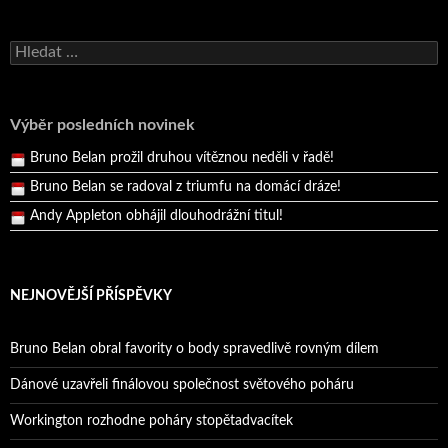
Bruno Belan se radoval z triumfu na domácí dráze!
Andy Appleton obhájil dlouhodrážní titul!
Vyhledávání
Reprezentační dvojice brala český titul!
Pražský přebor neskrblil překvapeními!
Výběr posledních novinek
Bruno Belan prožil druhou vítěznou neděli v řadě!
Bruno Belan se radoval z triumfu na domácí dráze!
Andy Appleton obhájil dlouhodrážní titul!
Reprezentační dvojice brala český titul!
NEJNOVĚJŠÍ PŘÍSPĚVKY
Bruno Belan obral favority o body spravedlivě rovným dílem
Dánové uzavřeli finálovou společnost světového poháru
Workington rozhodne poháry stopětadvacítek