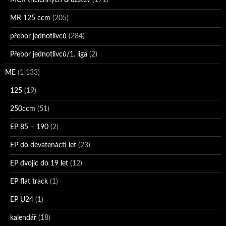
MR 125 ccm
(205)
přebor jednotlivců
(284)
Přebor jednotlivců/1. liga
(2)
ME
(1 133)
125
(19)
250ccm
(51)
EP 85 – 190
(2)
EP do devatenácti let
(23)
EP dvojic do 19 let
(12)
EP flat track
(1)
EP U24
(1)
kalendář
(18)