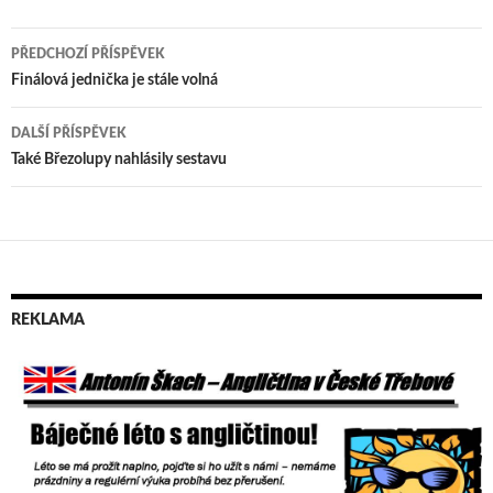
PŘEDCHOZÍ PŘÍSPĚVEK
Navigace
Finálová jednička je stále volná
pro
DALŠÍ PŘÍSPĚVEK
příspěvek
Také Březolupy nahlásily sestavu
REKLAMA