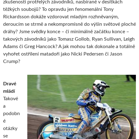
zkušenosti protřelých závodníků, nasbírané v desítkách
těžkých soubojů? To opravdu jen fenomenální Tony
Rickardsson dokáže vzdorovat mladým rozhněvaným,
deroucím se strmě a nekompromisně do výšin světové ploché
dráhy? Jsme svědky konce – či minimálně začátku konce –
takových závodníků jako Tomasz Gollob, Ryan Sullivan, Leigh
Adams či Greg Hancock? A jak mohou tak dokonale a totálně
vyhořet ostřílení matadoři jako Nicki Pedersen či Jason
Crump?
Dravé
mládí
Takové
a
podobn
é
otázky
se