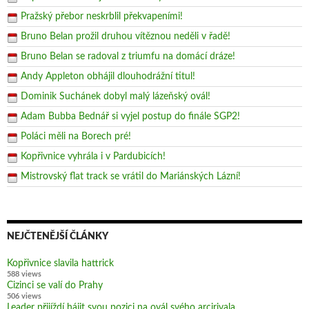
Pražský přebor neskrblil překvapeními!
Bruno Belan prožil druhou vítěznou neděli v řadě!
Bruno Belan se radoval z triumfu na domácí dráze!
Andy Appleton obhájil dlouhodrážní titul!
Dominik Suchánek dobyl malý lázeňský ovál!
Adam Bubba Bednář si vyjel postup do finále SGP2!
Poláci měli na Borech pré!
Kopřivnice vyhrála i v Pardubicích!
Mistrovský flat track se vrátil do Mariánských Lázní!
NEJČTENĚJŠÍ ČLÁNKY
Kopřivnice slavila hattrick
588 views
Cizinci se valí do Prahy
506 views
Leader přijíždí hájit svou pozici na ovál svého arcirivala