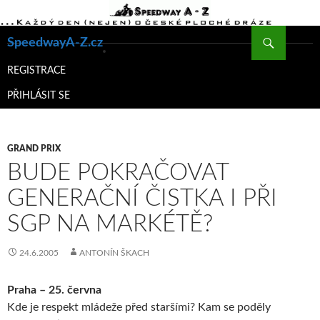
Hledat
SpeedwayA-Z.cz
PŘEJÍT
K
REGISTRACE
OBSAHU
PŘIHLÁSIT SE
WEBU
GRAND PRIX
BUDE POKRAČOVAT
GENERAČNÍ ČISTKA I PŘI
SGP NA MARKÉTĚ?
24.6.2005
ANTONÍN ŠKACH
Praha – 25. června
Kde je respekt mládeže před staršími? Kam se poděly