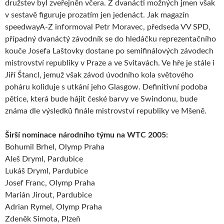
družstev byl zveřejněn včera. Z dvanácti možných jmen však
v sestavě figuruje prozatím jen jedenáct. Jak magazín
speedwayA-Z informoval Petr Moravec, předseda VV SPD,
případný dvanáctý závodník se do hledáčku reprezentačního
kouče Josefa Laštovky dostane po semifinálových závodech
mistrovství republiky v Praze a ve Svitavách. Ve hře je stále i
Jiří Štancl, jemuž však závod úvodního kola světového
poháru koliduje s utkání jeho Glasgow. Definitivní podoba
pětice, která bude hájit české barvy ve Swindonu, bude
známa dle výsledků finále mistrovství republiky ve Mšeně.
Širší nominace národního týmu na WTC 2005:
Bohumil Brhel, Olymp Praha
Aleš Dryml, Pardubice
Lukáš Dryml, Pardubice
Josef Franc, Olymp Praha
Marián Jirout, Pardubice
Adrian Rymel, Olymp Praha
Zdeněk Simota, Plzeň