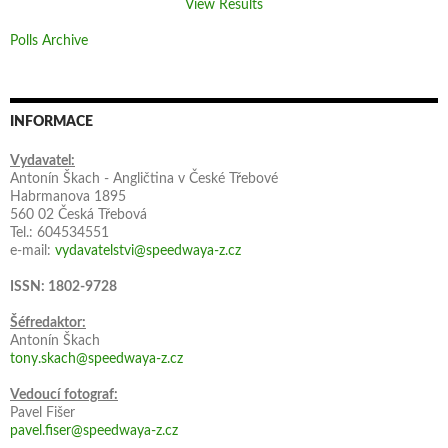
View Results
Polls Archive
INFORMACE
Vydavatel:
Antonín Škach - Angličtina v České Třebové
Habrmanova 1895
560 02 Česká Třebová
Tel.: 604534551
e-mail:
vydavatelstvi@speedwaya-z.cz
ISSN: 1802-9728
Šéfredaktor:
Antonín Škach
tony.skach@speedwaya-z.cz
Vedoucí fotograf:
Pavel Fišer
pavel.fiser@speedwaya-z.cz