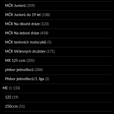
MČR Juniorů
(359)
MČR Juniorů do 19 let
(138)
MČR Na dlouhé dráze
(123)
MČR Na ledové dráze
(458)
MČR terénních motocyklů
(5)
MČR tříčlenných družstev
(171)
MR 125 ccm
(205)
přebor jednotlivců
(284)
Přebor jednotlivců/1. liga
(2)
ME
(1 133)
125
(19)
250ccm
(51)