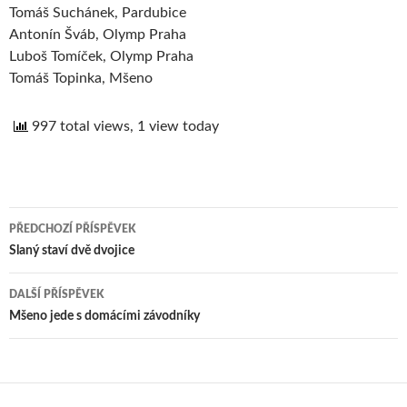
Tomáš Suchánek, Pardubice
Antonín Šváb, Olymp Praha
Luboš Tomíček, Olymp Praha
Tomáš Topinka, Mšeno
997 total views, 1 view today
PŘEDCHOZÍ PŘÍSPĚVEK
Navigace
Slaný staví dvě dvojice
pro
DALŠÍ PŘÍSPĚVEK
příspěvek
Mšeno jede s domácími závodníky