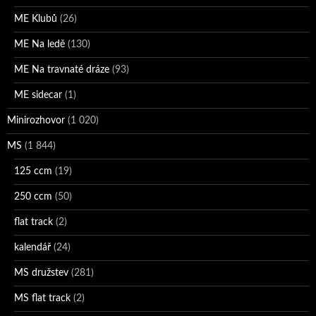
ME Klubů
(26)
ME Na ledě
(130)
ME Na travnaté dráze
(93)
ME sidecar
(1)
Minirozhovor
(1 020)
MS
(1 844)
125 ccm
(19)
250 ccm
(50)
flat track
(2)
kalendář
(24)
MS družstev
(281)
MS flat track
(2)