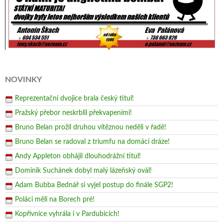
NOVINKY
Reprezentační dvojice brala český titul!
Pražský přebor neskrblil překvapeními!
Bruno Belan prožil druhou vítěznou neděli v řadě!
Bruno Belan se radoval z triumfu na domácí dráze!
Andy Appleton obhájil dlouhodrážní titul!
Dominik Suchánek dobyl malý lázeňský ovál!
Adam Bubba Bednář si vyjel postup do finále SGP2!
Poláci měli na Borech pré!
Kopřivnice vyhrála i v Pardubicích!