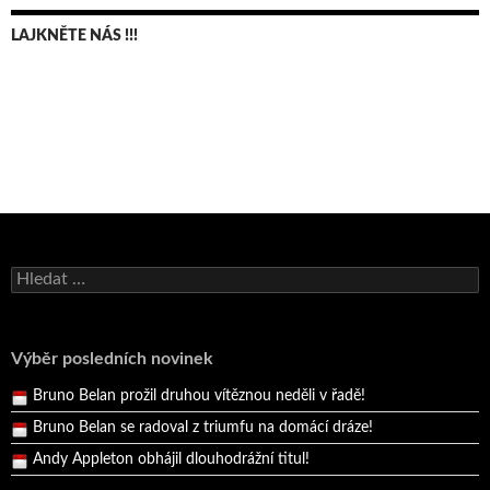
LAJKNĚTE NÁS !!!
Bruno Belan se radoval z triumfu na domácí dráze!
Vyhledávání
Andy Appleton obhájil dlouhodrážní titul!
Reprezentační dvojice brala český titul!
Pražský přebor neskrblil překvapeními!
Výběr posledních novinek
Bruno Belan prožil druhou vítěznou neděli v řadě!
Bruno Belan se radoval z triumfu na domácí dráze!
Andy Appleton obhájil dlouhodrážní titul!
Reprezentační dvojice brala český titul!