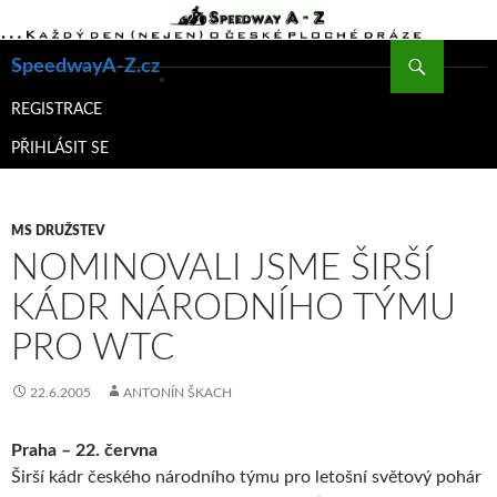
Hledat
SpeedwayA-Z.cz
PŘEJÍT
K
REGISTRACE
OBSAHU
PŘIHLÁSIT SE
WEBU
MS DRUŽSTEV
NOMINOVALI JSME ŠIRŠÍ
KÁDR NÁRODNÍHO TÝMU
PRO WTC
22.6.2005
ANTONÍN ŠKACH
Praha – 22. června
Širší kádr českého národního týmu pro letošní světový pohár