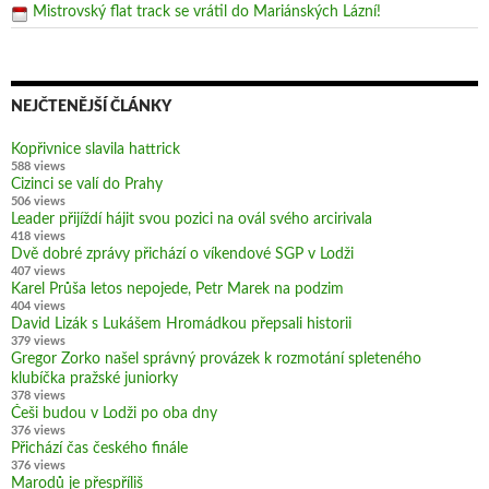
Mistrovský flat track se vrátil do Mariánských Lázní!
NEJČTENĚJŠÍ ČLÁNKY
Kopřivnice slavila hattrick
588 views
Cizinci se valí do Prahy
506 views
Leader přijíždí hájit svou pozici na ovál svého arcirivala
418 views
Dvě dobré zprávy přichází o víkendové SGP v Lodži
407 views
Karel Průša letos nepojede, Petr Marek na podzim
404 views
David Lizák s Lukášem Hromádkou přepsali historii
379 views
Gregor Zorko našel správný provázek k rozmotání spleteného
klubíčka pražské juniorky
378 views
Češi budou v Lodži po oba dny
376 views
Přichází čas českého finále
376 views
Marodů je přespříliš