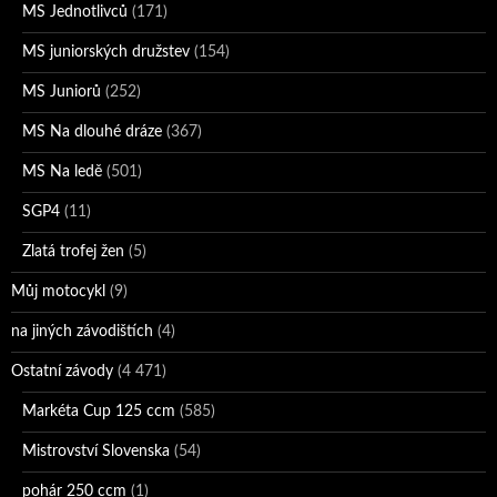
MS Jednotlivců
(171)
MS juniorských družstev
(154)
MS Juniorů
(252)
MS Na dlouhé dráze
(367)
MS Na ledě
(501)
SGP4
(11)
Zlatá trofej žen
(5)
Můj motocykl
(9)
na jiných závodištích
(4)
Ostatní závody
(4 471)
Markéta Cup 125 ccm
(585)
Mistrovství Slovenska
(54)
pohár 250 ccm
(1)