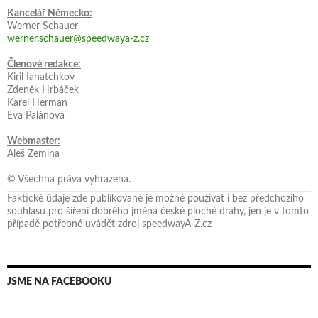
Kancelář Německo:
Werner Schauer
werner.schauer@speedwaya-z.cz
Členové redakce:
Kiril Ianatchkov
Zdeněk Hrbáček
Karel Herman
Eva Palánová
Webmaster:
Aleš Zemina
© Všechna práva vyhrazena.
Faktické údaje zde publikované je možné používat i bez předchozího
souhlasu pro šíření dobrého jména české ploché dráhy, jen je v tomto
případě potřebné uvádět zdroj speedwayA-Z.cz
JSME NA FACEBOOKU