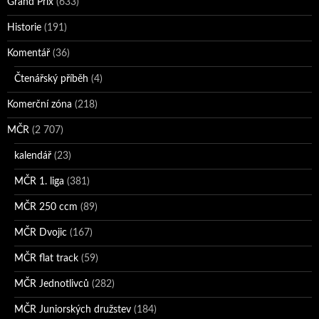
Grand Prix
(633)
Historie
(191)
Komentář
(36)
Čtenářský příběh
(4)
Komerční zóna
(218)
MČR
(2 707)
kalendář
(23)
MČR 1. liga
(381)
MČR 250 ccm
(89)
MČR Dvojic
(167)
MČR flat track
(59)
MČR Jednotlivců
(282)
MČR Juniorských družstev
(184)