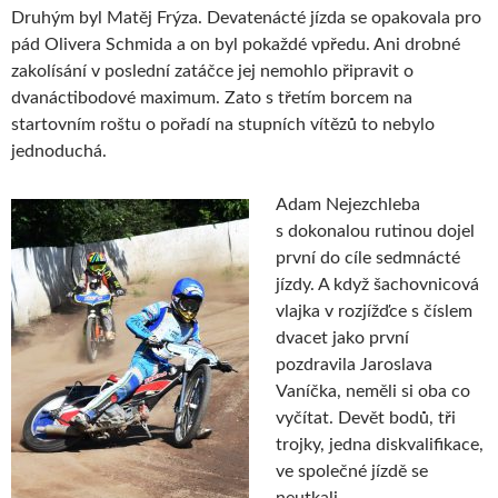
Druhým byl Matěj Frýza. Devatenácté jízda se opakovala pro
pád Olivera Schmida a on byl pokaždé vpředu. Ani drobné
zakolísání v poslední zatáčce jej nemohlo připravit o
dvanáctibodové maximum. Zato s třetím borcem na
startovním roštu o pořadí na stupních vítězů to nebylo
jednoduchá.
Adam Nejezchleba
s dokonalou rutinou dojel
první do cíle sedmnácté
jízdy. A když šachovnicová
vlajka v rozjížďce s číslem
dvacet jako první
pozdravila Jaroslava
Vaníčka, neměli si oba co
vyčítat. Devět bodů, tři
trojky, jedna diskvalifikace,
ve společné jízdě se
neutkali.