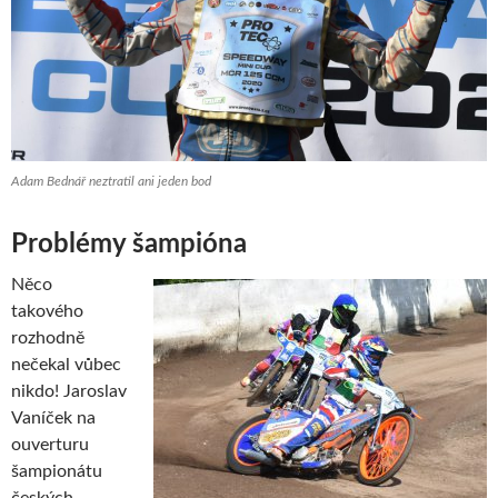
Adam Bednář neztratil ani jeden bod
Problémy šampióna
Něco
takového
rozhodně
nečekal vůbec
nikdo! Jaroslav
Vaníček na
ouverturu
šampionátu
českých