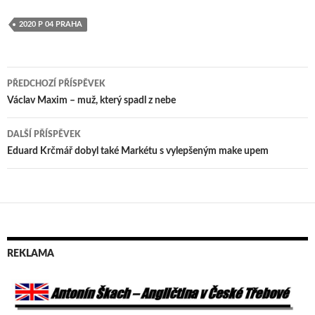
2020 P 04 PRAHA
PŘEDCHOZÍ PŘÍSPĚVEK
Navigace
Václav Maxim – muž, který spadl z nebe
pro
DALŠÍ PŘÍSPĚVEK
příspěvek
Eduard Krčmář dobyl také Markétu s vylepšeným make upem
REKLAMA