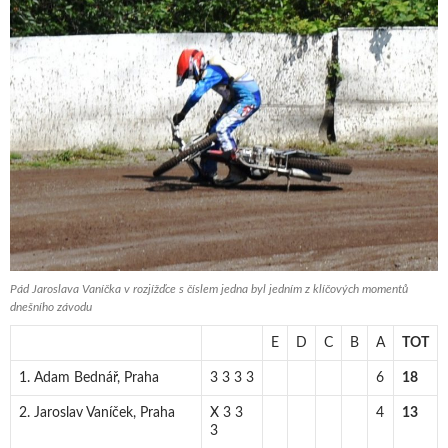
Pád Jaroslava Vaníčka v rozjížďce s číslem jedna byl jedním z klíčových momentů
dnešního závodu
E
D
C
B
A
TOT
1. Adam Bednář, Praha
3 3 3 3
6
18
2. Jaroslav Vaníček, Praha
X 3 3
4
13
3