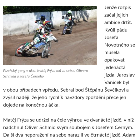
Jenže rozpis
začal jejich
ambice drtit.
Kvůli pádu
Josefa
Novotného se
musela
opakovat
jedenáctá
Plzeňský gang v akci: Matěj Frýza má za sebou Olivera
jízda. Jaroslav
Schmida a Josefa Černého
Vaníček byl
v obou případech vpředu. Sebral bod Štěpánu Ševčíkovi a
zvýšil naději, že jeho rychlík navzdory zpoždění přece jen
dojede na konečnou áčka.
Matěj Frýza se udržel na čele výhrou ve dvanácté jízdě, v níž
nadchnul Oliver Schmid svým soubojem s Josefem Černým.
Další dva neporažení na sebe narazili ve čtrnácté jízdě. Adam