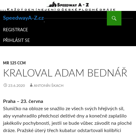
Hledat
SpeedwayA-Z.cz
PŘEJÍT
K
REGISTRACE
OBSAHU
PŘIHLÁSIT SE
WEBU
MR 125 CCM
KRALOVAL ADAM BEDNÁŘ
23.6.2020
ANTONÍN ŠKACH
Praha – 23. června
Sluníčko na obloze se snažilo ze všech svých hřejivých sil,
aby vynahradilo předchozí deštivé dny a konečně zaplašilo
jakékoliv pochybnosti, jestli se bude vůbec závodit na ploché
dráze. Pražské úterý třech kubatur odstartovali kolibříci