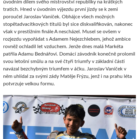
úvodním dílem svého mistrovství republiky na krátkých
tratích. Hned v úvodním výjezdu první jízdy se k zemi
poroučel Jaroslav Vaníček. Obhájce všech možných
stopětadvacítkových titulů byl sice diskvalifikován, nakonec
však v prestižním finále A nescházel. Musel se ovšem v
rozjezdu vypořádat s Adamem Nejezchlebem, jehož ambice
rovněž ochladil let vzduchem. Jenže dnes malá Markéta
patřila Adamu Bednářovi. Domácí závodník konečně prolomil
svou letošní smůlu a na své čtyři triumfy v základní části
navázal bezchybným triumfem v áčku. Jaroslav Vaníček v
něm uhlídal za svými zády Matěje Frýzu, jenž i na prahu léta
potvrzuje velkou formu.