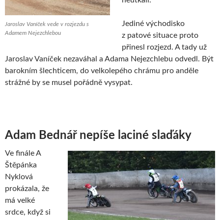
Jediné východisko
Jaroslav Vaníček vede v rozjezdu s
Adamem Nejezchlebou
z patové situace proto
přinesl rozjezd. A tady už
Jaroslav Vaníček nezaváhal a Adama Nejezchlebu odvedl. Být
barokním šlechticem, do velkolepého chrámu pro anděle
strážné by se musel pořádně vysypat.
Adam Bednář nepíše laciné slaďáky
Ve finále A
Štěpánka
Nyklová
prokázala, že
má velké
srdce, když si