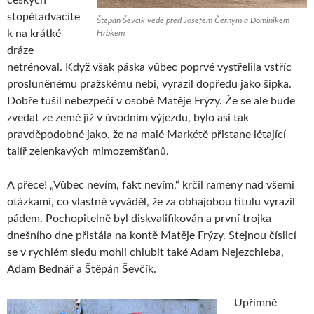
stopětadvacíte
Štěpán Ševčík vede před Josefem Černým a Dominikem
k na krátké
Hrbkem
dráze
netrénoval. Když však páska vůbec poprvé vystřelila vstříc
prosluněnému pražskému nebi, vyrazil dopředu jako šipka.
Dobře tušil nebezpečí v osobě Matěje Frýzy. Že se ale bude
zvedat ze země již v úvodním výjezdu, bylo asi tak
pravděpodobné jako, že na malé Markétě přistane létající
talíř zelenkavých mimozemšťanů.
A přece! „Vůbec nevím, fakt nevím,“ krčil rameny nad všemi
otázkami, co vlastně vyváděl, že za obhajobou titulu vyrazil
pádem. Pochopitelně byl diskvalifikován a první trojka
dnešního dne přistála na kontě Matěje Frýzy. Stejnou číslicí
se v rychlém sledu mohli chlubit také Adam Nejezchleba,
Adam Bednář a Štěpán Ševčík.
Upřímně