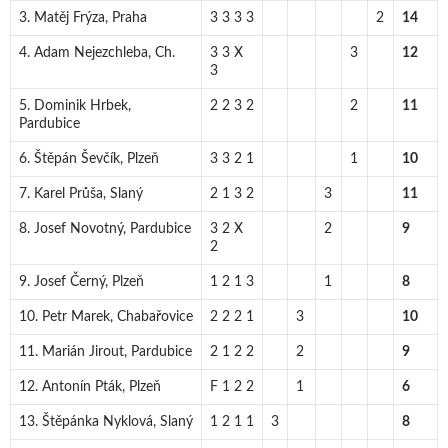
3. Matěj Frýza, Praha
3 3 3 3
2
14
4. Adam Nejezchleba, Ch.
3 3 X
3
12
3
5. Dominik Hrbek,
2 2 3 2
2
11
Pardubice
6. Štěpán Ševčík, Plzeň
3 3 2 1
1
10
7. Karel Průša, Slaný
2 1 3 2
3
11
8. Josef Novotný, Pardubice
3 2 X
2
9
2
9. Josef Černý, Plzeň
1 2 1 3
1
8
10. Petr Marek, Chabařovice
2 2 2 1
3
10
11. Marián Jirout, Pardubice
2 1 2 2
2
9
12. Antonín Pták, Plzeň
F 1 2 2
1
6
13. Štěpánka Nyklová, Slaný
1 2 1 1
3
8