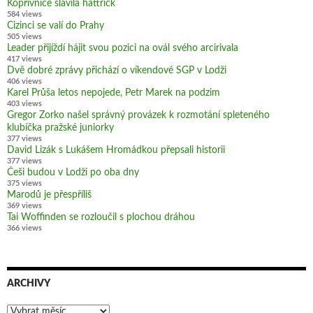
Kopřivnice slavila hattrick
584 views
Cizinci se valí do Prahy
505 views
Leader přijíždí hájit svou pozici na ovál svého arcirivala
417 views
Dvě dobré zprávy přichází o víkendové SGP v Lodži
406 views
Karel Průša letos nepojede, Petr Marek na podzim
403 views
Gregor Zorko našel správný provázek k rozmotání spleteného
klubíčka pražské juniorky
377 views
David Lizák s Lukášem Hromádkou přepsali historii
377 views
Češi budou v Lodži po oba dny
375 views
Marodů je přespříliš
369 views
Tai Woffinden se rozloučil s plochou dráhou
366 views
ARCHIVY
Archivy