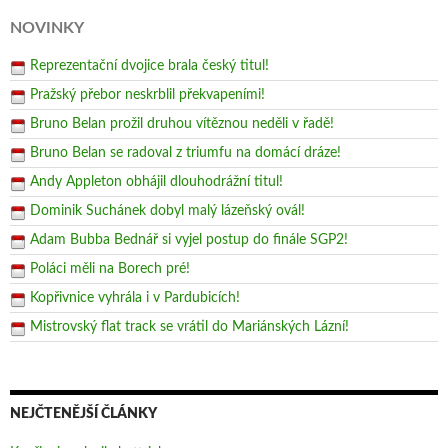
NOVINKY
Reprezentační dvojice brala český titul!
Pražský přebor neskrblil překvapeními!
Bruno Belan prožil druhou vítěznou neděli v řadě!
Bruno Belan se radoval z triumfu na domácí dráze!
Andy Appleton obhájil dlouhodrážní titul!
Dominik Suchánek dobyl malý lázeňský ovál!
Adam Bubba Bednář si vyjel postup do finále SGP2!
Poláci měli na Borech pré!
Kopřivnice vyhrála i v Pardubicích!
Mistrovský flat track se vrátil do Mariánských Lázní!
NEJČTENĚJŠÍ ČLÁNKY