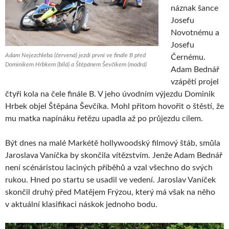
náznak šance
Josefu
Novotnému a
Josefu
Adam Nejezchleba (červená) jezdí první ve finále B před
Černému.
Dominikem Hrbkem (bílá) a Štěpánem Ševčíkem (modrá)
Adam Bednář
vzápětí projel
čtyři kola na čele finále B. V jeho úvodním výjezdu Dominik
Hrbek objel Štěpána Ševčíka. Mohl přitom hovořit o štěstí, že
mu matka napínáku řetězu upadla až po průjezdu cílem.
Být dnes na malé Markétě hollywoodský filmový štáb, smůla
Jaroslava Vaníčka by skončila vítězstvím. Jenže Adam Bednář
není scénáristou laciných příběhů a vzal všechno do svých
rukou. Hned po startu se usadil ve vedení. Jaroslav Vaníček
skončil druhý před Matějem Frýzou, který má však na něho
v aktuální klasifikaci náskok jednoho bodu.