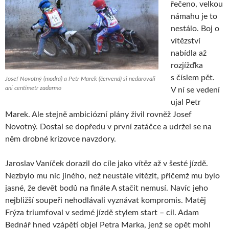
řečeno, velkou
námahu je to
nestálo. Boj o
vítězství
nabídla až
rozjížďka
s číslem pět.
Josef Novotný (modrá) a Petr Marek (červená) si nedarovali
ani centimetr zadarmo
V ní se vedení
ujal Petr
Marek. Ale stejně ambiciózní plány živil rovněž Josef
Novotný. Dostal se dopředu v první zatáčce a udržel se na
něm drobné krizovce navzdory.
Jaroslav Vaníček dorazil do cíle jako vítěz až v šesté jízdě.
Nezbylo mu nic jiného, než neustále vítězit, přičemž mu bylo
jasné, že devět bodů na finále A stačit nemusí. Navíc jeho
nejbližší soupeři nehodlávali vyznávat kompromis. Matěj
Frýza triumfoval v sedmé jízdě stylem start – cíl. Adam
Bednář hned vzápětí objel Petra Marka, jenž se opět mohl