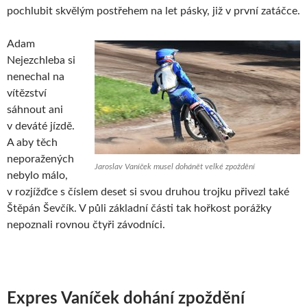
pochlubit skvělým postřehem na let pásky, již v první zatáčce.
Adam
Nejezchleba si
nenechal na
vítězství
sáhnout ani
v deváté jízdě.
A aby těch
neporažených
Jaroslav Vaníček musel dohánět velké zpoždění
nebylo málo,
v rozjížďce s číslem deset si svou druhou trojku přivezl také
Štěpán Ševčík. V půli základní části tak hořkost porážky
nepoznali rovnou čtyři závodníci.
Expres Vaníček dohání zpoždění