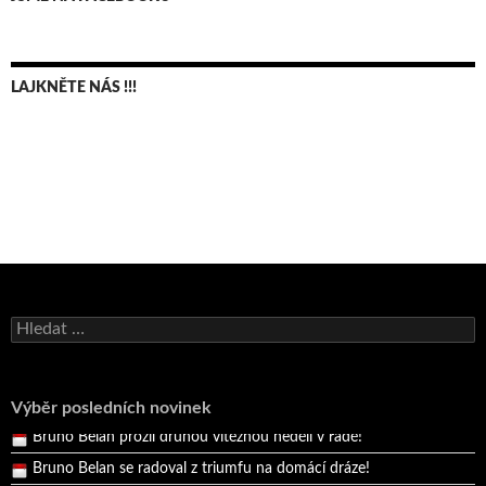
LAJKNĚTE NÁS !!!
Vyhledávání
Výběr posledních novinek
Bruno Belan se radoval z triumfu na domácí dráze!
Andy Appleton obhájil dlouhodrážní titul!