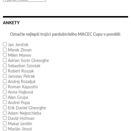
ANKETY
Označte nejlepší trojici pardubického MACEC Cupu v pondělí:
Jan Jeníček
Marek Ziman
Milen Manev
Adrian Sorin Gheorghe
Sebastian Szostak
Robert Roszak
Jaroslav Petrák
Andrej Rozaljuk
Roman Kapustin
Anna Hajková
Alan Grupa
Andrei Popa
Erik Daniel Gheorghe
Adam Nejezchleba
David Hofman
Makar Levišin
Marián Jirout