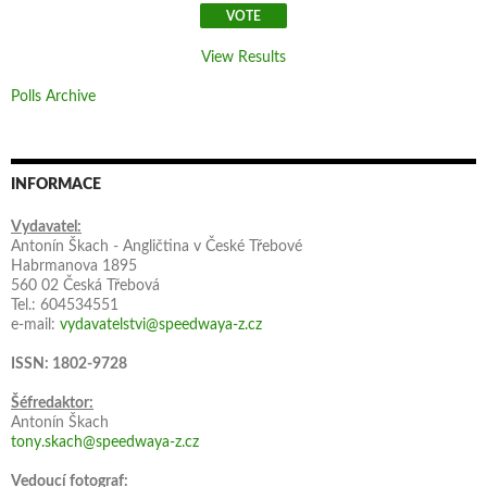
View Results
Polls Archive
INFORMACE
Vydavatel:
Antonín Škach - Angličtina v České Třebové
Habrmanova 1895
560 02 Česká Třebová
Tel.: 604534551
e-mail:
vydavatelstvi@speedwaya-z.cz
ISSN: 1802-9728
Šéfredaktor:
Antonín Škach
tony.skach@speedwaya-z.cz
Vedoucí fotograf: