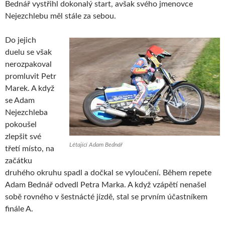
Bednář vystřihl dokonalý start, avšak svého jmenovce
Nejezchlebu měl stále za sebou.
Do jejich
duelu se však
nerozpakoval
promluvit Petr
Marek. A když
se Adam
Nejezchleba
pokoušel
zlepšit své
Létající Adam Bednář
třetí místo, na
začátku
druhého okruhu spadl a dočkal se vyloučení. Během repete
Adam Bednář odvedl Petra Marka. A když vzápětí nenašel
sobě rovného v šestnácté jízdě, stal se prvním účastníkem
finále A.