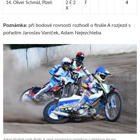
14. Oliver Schmid, Plzeň
2 E 2
F
4
X
Poznámka:
při bodové rovnosti rozhodl o finále A rozjezd s
pořadím Jaroslav Vaníček, Adam Nejezchleba
Adam Bednář vede finále A před Jaroslavem Vaníčkem a Matějem Frýzou