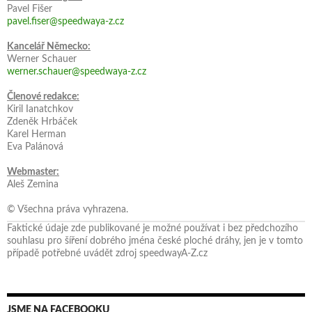
Pavel Fišer
pavel.fiser@speedwaya-z.cz
Kancelář Německo:
Werner Schauer
werner.schauer@speedwaya-z.cz
Členové redakce:
Kiril Ianatchkov
Zdeněk Hrbáček
Karel Herman
Eva Palánová
Webmaster:
Aleš Zemina
© Všechna práva vyhrazena.
Faktické údaje zde publikované je možné používat i bez předchozího
souhlasu pro šíření dobrého jména české ploché dráhy, jen je v tomto
případě potřebné uvádět zdroj speedwayA-Z.cz
JSME NA FACEBOOKU