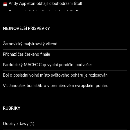
Reprezentační dvojice brala český titul!
Pražský přebor neskrblil překvapeními!
Bruno Belan prožil druhou vítěznou neděli v řadě!
NEJNOVĚJŠÍ PŘÍSPĚVKY
Bruno Belan se radoval z triumfu na domácí dráze!
Andy Appleton obhájil dlouhodrážní titul!
Žarnovický majstrovský víkend
Reprezentační dvojice brala český titul!
Přichází čas českého finále
Pardubický MACEC Cup vyplní pondělní podvečer
Boj o poslední volné místo světového poháru je rozlosován
Vít Janoušek bral stříbro v premiérovém evropském poháru
RUBRIKY
Dopisy z Jawy
(1)