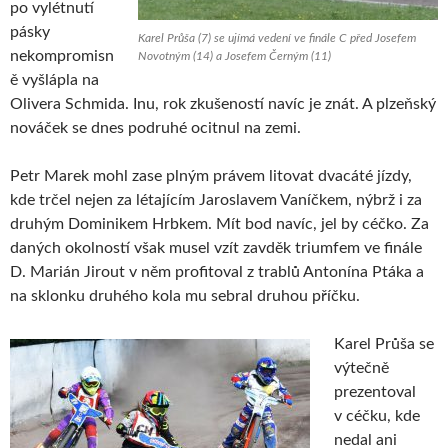
po vylétnutí
pásky
Karel Průša (7) se ujímá vedení ve finále C před Josefem
nekompromisn
Novotným (14) a Josefem Černým (11)
ě vyšlápla na
Olivera Schmida. Inu, rok zkušeností navíc je znát. A plzeňský
nováček se dnes podruhé ocitnul na zemi.
Petr Marek mohl zase plným právem litovat dvacáté jízdy,
kde trčel nejen za létajícím Jaroslavem Vaníčkem, nýbrž i za
druhým Dominikem Hrbkem. Mít bod navíc, jel by céčko. Za
daných okolností však musel vzít zavděk triumfem ve finále
D. Marián Jirout v něm profitoval z trablů Antonína Ptáka a
na sklonku druhého kola mu sebral druhou příčku.
Karel Průša se
výtečně
prezentoval
v céčku, kde
nedal ani