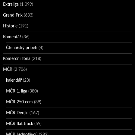
Extraliga
(1 099)
Grand Prix
(633)
Historie
(191)
Komentář
(36)
Čtenářský příběh
(4)
Komerční zóna
(218)
MČR
(2 706)
kalendář
(23)
MČR 1. liga
(380)
MČR 250 ccm
(89)
MČR Dvojic
(167)
MČR flat track
(59)
MČR Jednotlivců
(282)