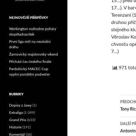
15…) před 
Reprezentační dvojice
17…). V bar
brala český titul!
Terenzani (
NEJNOVĚJŠÍ PŘÍSPĚVKY
druhou příč
Workington rozhodne poháry
stejného kl
stopětadvacítek
Věroslav Ko
První liga míří na neutrální
chvostu opě
dráhu
7…)
Žarnovický majstrovský víkend
Přichází čas českého finále
971 tota
Pardubický MACEC Cup
vyplní pondělní podvečer
RUBRIKY
PŘEDCHO
Dopisy z Jawy
(1)
Nav
Tony Ri
Extraliga
(1 099)
pro
Grand Prix
(633)
DALŠÍ P
Historie
(191)
přís
Antonínu
Komentář
(36)