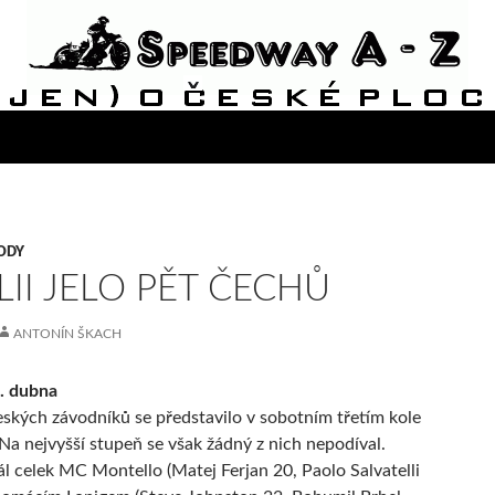
ODY
ÁLII JELO PĚT ČECHŮ
ANTONÍN ŠKACH
. dubna
ských závodníků se představilo v sobotním třetím kole
. Na nejvyšší stupeň se však žádný z nich nepodíval.
l celek MC Montello (Matej Ferjan 20, Paolo Salvatelli