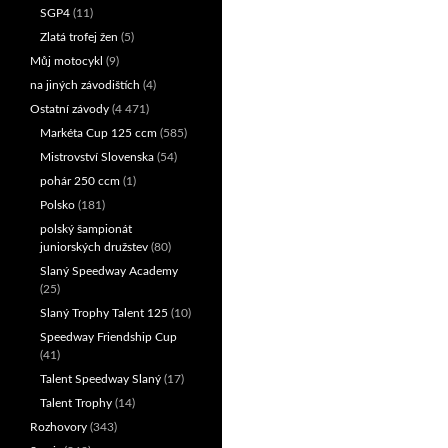
SGP4
(11)
Zlatá trofej žen
(5)
Můj motocykl
(9)
na jiných závodištích
(4)
Ostatní závody
(4 471)
Markéta Cup 125 ccm
(585)
Mistrovství Slovenska
(54)
pohár 250 ccm
(1)
Polsko
(181)
polský šampionát
juniorských družstev
(80)
Slaný Speedway Academy
(25)
Slaný Trophy Talent 125
(10)
Speedway Friendship Cup
(41)
Talent Speedway Slaný
(17)
Talent Trophy
(14)
Rozhovory
(343)