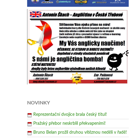
NOVINKY
Reprezentační dvojice brala český titul!
Pražský přebor neskrblil překvapeními!
Bruno Belan prožil druhou vítěznou neděli v řadě!