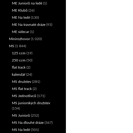
ME Juniorů na ledě
(1)
ME Klubů
(26)
ME Na ledě
(130)
ME Na travnaté dráze
(93)
ME sidecar
(1)
Minirozhovor
(1 020)
MS
(1 844)
125 ccm
(19)
250 ccm
(50)
flat track
(2)
kalendář
(24)
MS družstev
(281)
MS flat track
(2)
MS Jednotlivců
(171)
MS juniorských družstev
(154)
MS Juniorů
(252)
MS Na dlouhé dráze
(367)
MS Na ledě
(501)