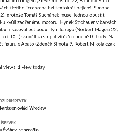
domácím Lonigem (Steve Johnston 22, Bohumil Brhel
vách třetího Terenzana byl tentokrát nejlepší Simone
12), protože Tomáš Suchánek musel jednou opustit
ku kvůli zadřenému motoru. Hynek Štichauer v barvách
ubu inkasoval pět bodů. Tým Sarego (Norbert Magosi 22,
llert 10…) skončil za stupni vítězů o pouhé tři body. Na
t figuruje Abato (Zdeněk Simota 9, Robert Mikolajczak
l views, 1 view today
ZÍ PŘÍSPĚVEK
igace
ckardsson ovládl Wroclaw
ŘÍSPĚVEK
pěvek
 Švábovi se nedařilo