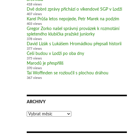
418 views
Dvě dobré zprávy přichází o víkendové SGP v Lodži
407 views
Karel Průša letos nepojede, Petr Marek na podzim
403 views
Gregor Zorko našel správný provázek k rozmotání
spleteného klubíčka pražské juniorky
378 views
David Lizák s Lukášem Hromádkou přepsali historii
377 views
Češi budou v Lodži po oba dny
375 views
Marodů je přespříliš
370 views
Tai Woffinden se rozloučil s plochou dráhou
367 views
ARCHIVY
Archivy