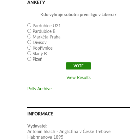
ANKETY
Kdo vyhraje sobotní první ligu v Liberci?
Pardubice U21
Pardubice B
Markéta Praha
Divišov
Kopřivnice
Slaný B
Plzeň
View Results
Polls Archive
INFORMACE
Vydavatel:
Antonín Škach - Angličtina v České Třebové
Habrmanova 1895