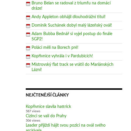
Bruno Belan se radoval z triumfu na domácí
dráze!
Andy Appleton obhájil dlouhodrážní titul!
Dominik Suchánek dobyl malý lázeňský ovál!
Adam Bubba Bednář si vyjel postup do finále
SGP2!
Poláci měli na Borech pré!
Kopřivnice vyhrála i v Pardubicích!
Mistrovský flat track se vrátil do Mariánských
Lázní!
NEJČTENĚJŠÍ ČLÁNKY
Kopřivnice slavila hattrick
587 views
Cizinci se valí do Prahy
506 views
Leader přijíždí hájit svou pozici na ovál svého
arcirivala