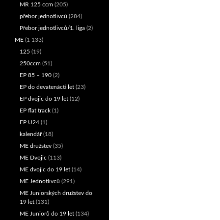
MR 125 ccm
(205)
přebor jednotlivců
(284)
Přebor jednotlivců/1. liga
(2)
ME
(1 133)
125
(19)
250ccm
(51)
EP 85 – 190
(2)
EP do devatenácti let
(23)
EP dvojic do 19 let
(12)
EP flat track
(1)
EP U24
(1)
kalendář
(18)
ME družstev
(35)
ME Dvojic
(113)
ME dvojic do 19 let
(14)
ME Jednotlivců
(291)
ME Juniorských družstev do
19 let
(131)
ME Juniorů do 19 let
(134)