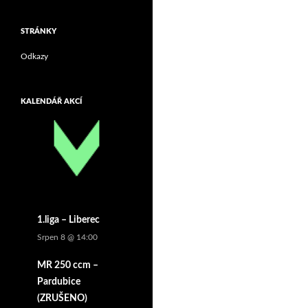
STRÁNKY
Odkazy
KALENDÁŘ AKCÍ
1.liga – Liberec
Srpen 8 @ 14:00
MR 250 ccm –
Pardubice
(ZRUŠENO)