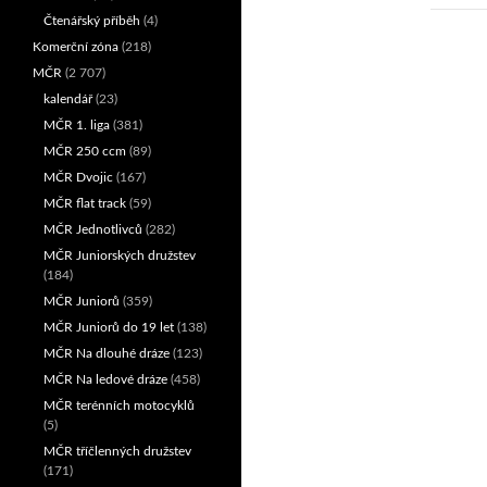
Čtenářský příběh
(4)
Komerční zóna
(218)
MČR
(2 707)
kalendář
(23)
MČR 1. liga
(381)
MČR 250 ccm
(89)
MČR Dvojic
(167)
MČR flat track
(59)
MČR Jednotlivců
(282)
MČR Juniorských družstev
(184)
MČR Juniorů
(359)
MČR Juniorů do 19 let
(138)
MČR Na dlouhé dráze
(123)
MČR Na ledové dráze
(458)
MČR terénních motocyklů
(5)
MČR tříčlenných družstev
(171)