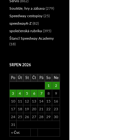
Servis
(862)
Soutěže, hry a zábava
(279)
Speedway cestopisy
(25)
speedwayA-Z
(82)
společenská rubrika
(395)
Štancl Speedway Academy
(18)
SRPEN 2026
Po
Út
St
Čt
Pá
So
Ne
1
2
3
4
5
6
7
8
9
10
11
12
13
14
15
16
17
18
19
20
21
22
23
24
25
26
27
28
29
30
31
« Čvc