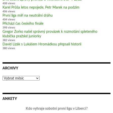
408 views
Karel Průša letos nepojede, Petr Marek na podzim
406 views
První liga míří na neutrální dráhu
404 views
Přichází čas českého finále
398 views
Gregor Zorko našel správný provázek k rozmotání spleteného
klubíčka pražské juniorky
382 views
David Lizák s Lukášem Hromádkou přepsali historii
380 views
ARCHIVY
Archivy
ANKETY
Kdo vyhraje sobotní první ligu v Liberci?