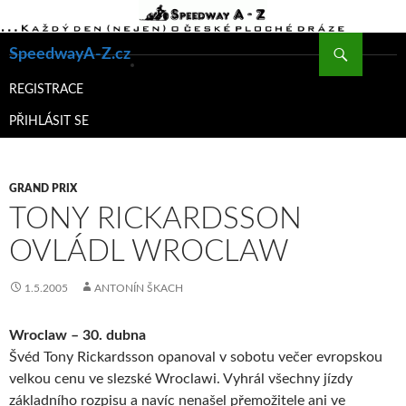
Hledat
SpeedwayA-Z.cz
PŘEJÍT
K
REGISTRACE
OBSAHU
PŘIHLÁSIT SE
WEBU
GRAND PRIX
TONY RICKARDSSON
OVLÁDL WROCLAW
1.5.2005
ANTONÍN ŠKACH
Wroclaw – 30. dubna
Švéd Tony Rickardsson opanoval v sobotu večer evropskou
velkou cenu ve slezské Wroclawi. Vyhrál všechny jízdy
základního rozpisu a navíc nenašel přemožitele ani ve