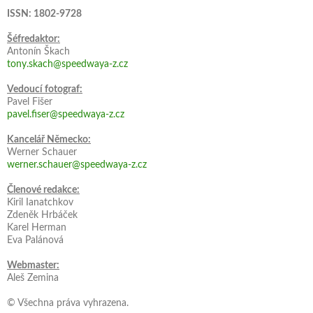
ISSN: 1802-9728
Šéfredaktor:
Antonín Škach
tony.skach@speedwaya-z.cz
Vedoucí fotograf:
Pavel Fišer
pavel.fiser@speedwaya-z.cz
Kancelář Německo:
Werner Schauer
werner.schauer@speedwaya-z.cz
Členové redakce:
Kiril Ianatchkov
Zdeněk Hrbáček
Karel Herman
Eva Palánová
Webmaster:
Aleš Zemina
© Všechna práva vyhrazena.