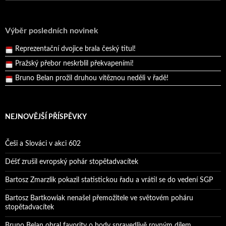
Bartosz Bartkowiak vyhrál ve Svitavách také podruhé!
Bartosz Bartkowiak se stal prvním vítězem na malé svitavské
Výběr posledních novinek
dráze!
Reprezentační dvojice brala český titul!
Pražský přebor neskrblil překvapeními!
Bruno Belan prožil druhou vítěznou neděli v řadě!
Bartosz Bartkowiak vyhrál ve Svitavách také podruhé!
NEJNOVĚJŠÍ PŘÍSPĚVKY
Češi a Slováci v akci 602
Déšť zrušil evropský pohár stopětadvacítek
Bartosz Zmarzlik pokazil statistickou řadu a vrátil se do vedení SGP
Bartosz Bartkowiak nenašel přemožitele ve světovém poháru
stopětadvacítek
Bruno Belan obral favority o body spravedlivě rovným dílem