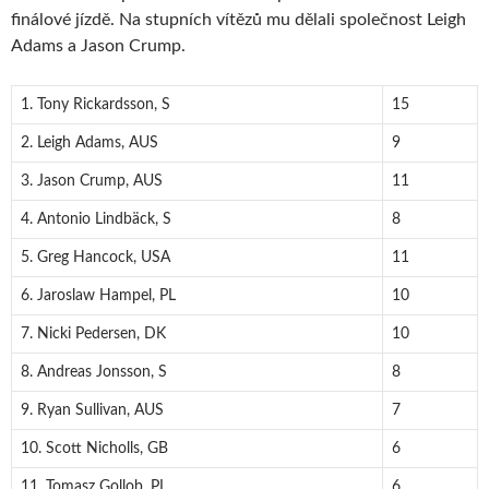
finálové jízdě. Na stupních vítězů mu dělali společnost Leigh
Adams a Jason Crump.
1. Tony Rickardsson, S
15
2. Leigh Adams, AUS
9
3. Jason Crump, AUS
11
4. Antonio Lindbäck, S
8
5. Greg Hancock, USA
11
6. Jaroslaw Hampel, PL
10
7. Nicki Pedersen, DK
10
8. Andreas Jonsson, S
8
9. Ryan Sullivan, AUS
7
10. Scott Nicholls, GB
6
11. Tomasz Gollob, PL
6