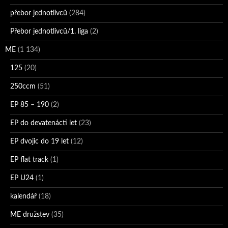
přebor jednotlivců
(284)
Přebor jednotlivců/1. liga
(2)
ME
(1 134)
125
(20)
250ccm
(51)
EP 85 – 190
(2)
EP do devatenácti let
(23)
EP dvojic do 19 let
(12)
EP flat track
(1)
EP U24
(1)
kalendář
(18)
ME družstev
(35)