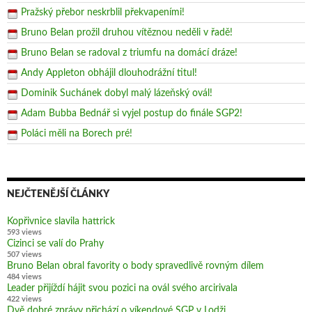
Pražský přebor neskrblil překvapeními!
Bruno Belan prožil druhou vítěznou neděli v řadě!
Bruno Belan se radoval z triumfu na domácí dráze!
Andy Appleton obhájil dlouhodrážní titul!
Dominik Suchánek dobyl malý lázeňský ovál!
Adam Bubba Bednář si vyjel postup do finále SGP2!
Poláci měli na Borech pré!
NEJČTENĚJŠÍ ČLÁNKY
Kopřivnice slavila hattrick
593 views
Cizinci se valí do Prahy
507 views
Bruno Belan obral favority o body spravedlivě rovným dílem
484 views
Leader přijíždí hájit svou pozici na ovál svého arcirivala
422 views
Dvě dobré zprávy přichází o víkendové SGP v Lodži