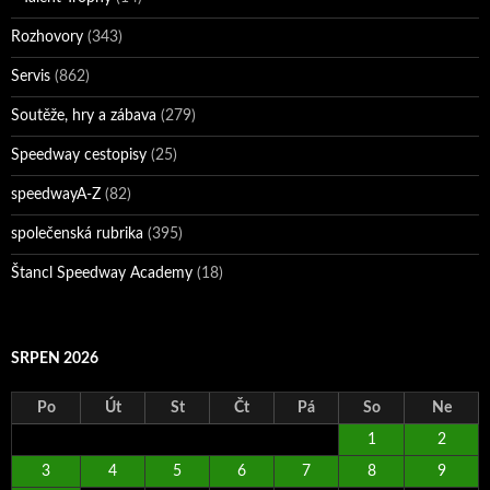
Rozhovory
(343)
Servis
(862)
Soutěže, hry a zábava
(279)
Speedway cestopisy
(25)
speedwayA-Z
(82)
společenská rubrika
(395)
Štancl Speedway Academy
(18)
SRPEN 2026
Po
Út
St
Čt
Pá
So
Ne
1
2
3
4
5
6
7
8
9