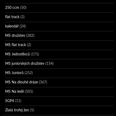
250 ccm
(50)
flat track
(2)
kalendář
(24)
MS družstev
(282)
MS flat track
(2)
MS Jednotlivců
(171)
MS juniorských družstev
(154)
MS Juniorů
(252)
MS Na dlouhé dráze
(367)
MS Na ledě
(501)
SGP4
(11)
Zlatá trofej žen
(5)