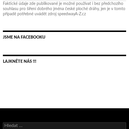
Faktické údaje zde publikované je možné používat i bez předchozího
souhlasu pro šíření dobrého jména české ploché dráhy, jen je v tomto
případě potřebné uvádět zdroj speedwayA-Z.cz
JSME NA FACEBOOKU
LAJKNĚTE NÁS !!!
Pražský přebor neskrblil překvapeními!
Vyhledávání
Bruno Belan prožil druhou vítěznou neděli v řadě!