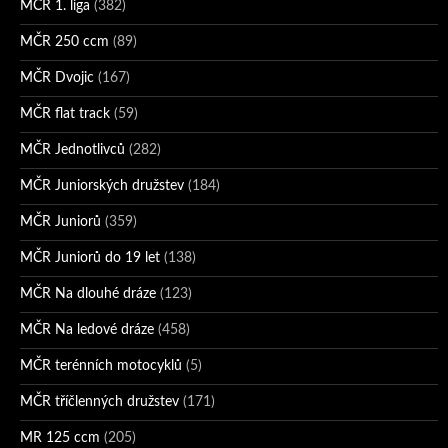
MČR 1. liga
(382)
MČR 250 ccm
(89)
MČR Dvojic
(167)
MČR flat track
(59)
MČR Jednotlivců
(282)
MČR Juniorských družstev
(184)
MČR Juniorů
(359)
MČR Juniorů do 19 let
(138)
MČR Na dlouhé dráze
(123)
MČR Na ledové dráze
(458)
MČR terénních motocyklů
(5)
MČR tříčlenných družstev
(171)
MR 125 ccm
(205)