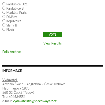
Pardubice U21
Pardubice B
Markéta Praha
Divišov
Kopřivnice
Slaný B
Plzeň
View Results
Polls Archive
INFORMACE
Vydavatel:
Antonín Škach - Angličtina v České Třebové
Habrmanova 1895
560 02 Česká Třebová
Tel.: 604534551
e-mail:
vydavatelstvi@speedwaya-z.cz