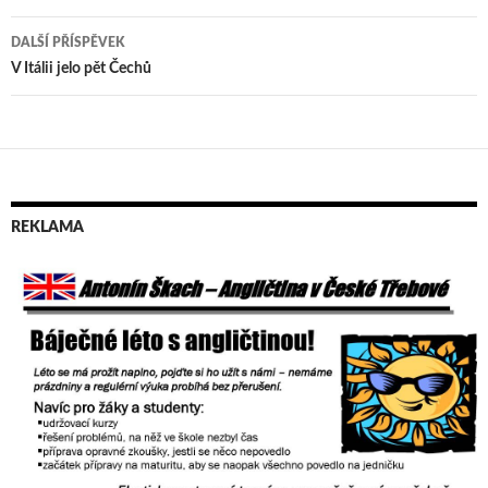
pro
DALŠÍ PŘÍSPĚVEK
příspěvek
V Itálii jelo pět Čechů
REKLAMA