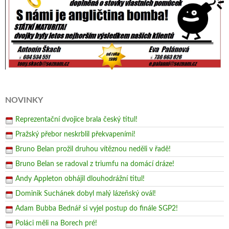
NOVINKY
Reprezentační dvojice brala český titul!
Pražský přebor neskrblil překvapeními!
Bruno Belan prožil druhou vítěznou neděli v řadě!
Bruno Belan se radoval z triumfu na domácí dráze!
Andy Appleton obhájil dlouhodrážní titul!
Dominik Suchánek dobyl malý lázeňský ovál!
Adam Bubba Bednář si vyjel postup do finále SGP2!
Poláci měli na Borech pré!