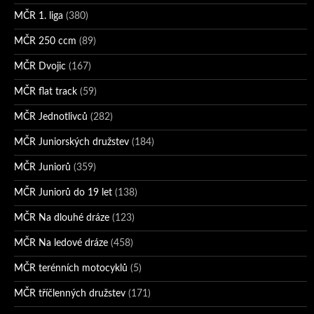
MČR 1. liga
(380)
MČR 250 ccm
(89)
MČR Dvojic
(167)
MČR flat track
(59)
MČR Jednotlivců
(282)
MČR Juniorských družstev
(184)
MČR Juniorů
(359)
MČR Juniorů do 19 let
(138)
MČR Na dlouhé dráze
(123)
MČR Na ledové dráze
(458)
MČR terénních motocyklů
(5)
MČR tříčlenných družstev
(171)