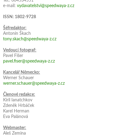
Tel.: 604534551
e-mail:
vydavatelstvi@speedwaya-z.cz
ISSN: 1802-9728
Šéfredaktor:
Antonín Škach
tony.skach@speedwaya-z.cz
Vedoucí fotograf:
Pavel Fišer
pavel.fiser@speedwaya-z.cz
Kancelář Německo:
Werner Schauer
werner.schauer@speedwaya-z.cz
Členové redakce:
Kiril Ianatchkov
Zdeněk Hrbáček
Karel Herman
Eva Palánová
Webmaster:
Aleš Zemina