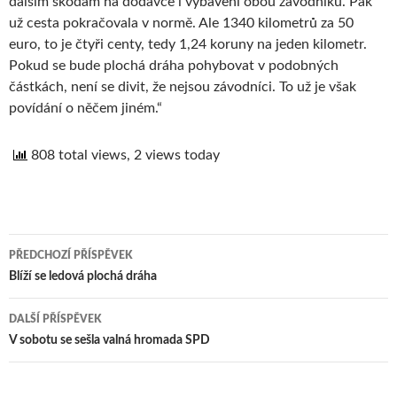
dalším škodám na dodávce i vybavení obou závodníků. Pak
už cesta pokračovala v normě. Ale 1340 kilometrů za 50
euro, to je čtyři centy, tedy 1,24 koruny na jeden kilometr.
Pokud se bude plochá dráha pohybovat v podobných
částkách, není se divit, že nejsou závodníci. To už je však
povídání o něčem jiném.“
808 total views, 2 views today
PŘEDCHOZÍ PŘÍSPĚVEK
Navigace
Blíží se ledová plochá dráha
pro
DALŠÍ PŘÍSPĚVEK
příspěvek
V sobotu se sešla valná hromada SPD