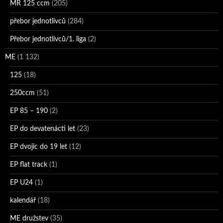
MR 125 ccm
(205)
přebor jednotlivců
(284)
Přebor jednotlivců/1. liga
(2)
ME
(1 132)
125
(18)
250ccm
(51)
EP 85 – 190
(2)
EP do devatenácti let
(23)
EP dvojic do 19 let
(12)
EP flat track
(1)
EP U24
(1)
kalendář
(18)
ME družstev
(35)