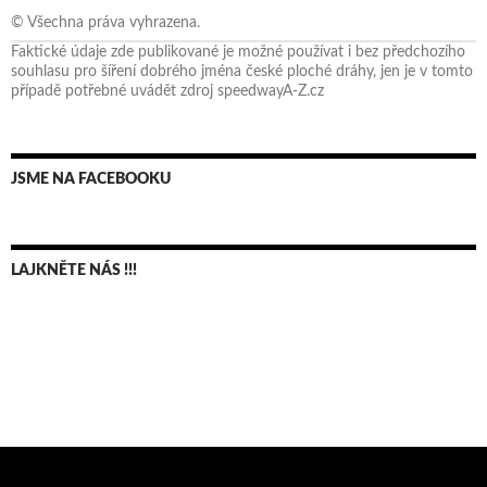
© Všechna práva vyhrazena.
Faktické údaje zde publikované je možné používat i bez předchozího
souhlasu pro šíření dobrého jména české ploché dráhy, jen je v tomto
případě potřebné uvádět zdroj speedwayA-Z.cz
JSME NA FACEBOOKU
LAJKNĚTE NÁS !!!