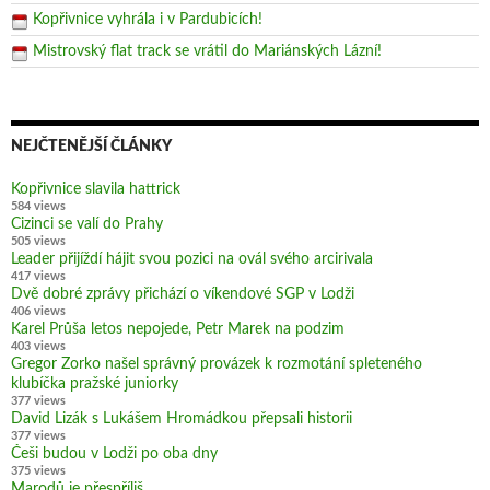
Kopřivnice vyhrála i v Pardubicích!
Mistrovský flat track se vrátil do Mariánských Lázní!
NEJČTENĚJŠÍ ČLÁNKY
Kopřivnice slavila hattrick
584 views
Cizinci se valí do Prahy
505 views
Leader přijíždí hájit svou pozici na ovál svého arcirivala
417 views
Dvě dobré zprávy přichází o víkendové SGP v Lodži
406 views
Karel Průša letos nepojede, Petr Marek na podzim
403 views
Gregor Zorko našel správný provázek k rozmotání spleteného
klubíčka pražské juniorky
377 views
David Lizák s Lukášem Hromádkou přepsali historii
377 views
Češi budou v Lodži po oba dny
375 views
Marodů je přespříliš