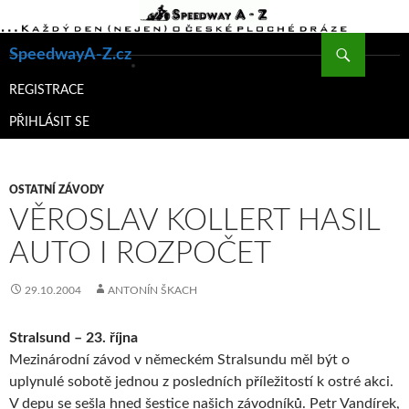
Hledat
SpeedwayA-Z.cz
PŘEJÍT
K
REGISTRACE
OBSAHU
PŘIHLÁSIT SE
WEBU
OSTATNÍ ZÁVODY
VĚROSLAV KOLLERT HASIL
AUTO I ROZPOČET
29.10.2004
ANTONÍN ŠKACH
Stralsund – 23. října
Mezinárodní závod v německém Stralsundu měl být o
uplynulé sobotě jednou z posledních příležitostí k ostré akci.
V depu se sešla hned šestice našich závodníků. Petr Vandírek,