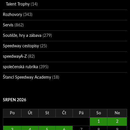
Talent Trophy
(14)
Rozhovory
(343)
Servis
(862)
Soutěže, hry a zábava
(279)
Speedway cestopisy
(25)
speedwayA-Z
(82)
společenská rubrika
(395)
Štancl Speedway Academy
(18)
SRPEN 2026
Po
Út
St
Čt
Pá
So
Ne
1
2
3
4
5
6
7
8
9