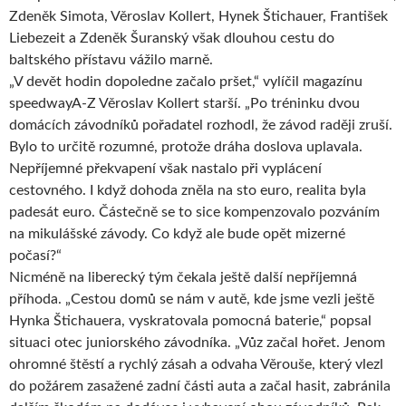
Zdeněk Simota, Věroslav Kollert, Hynek Štichauer, František
Liebezeit a Zdeněk Šuranský však dlouhou cestu do
baltského přístavu vážilo marně.
„V devět hodin dopoledne začalo pršet,“ vylíčil magazínu
speedwayA-Z Věroslav Kollert starší. „Po tréninku dvou
domácích závodníků pořadatel rozhodl, že závod raději zruší.
Bylo to určitě rozumné, protože dráha doslova uplavala.
Nepříjemné překvapení však nastalo při vyplácení
cestovného. I když dohoda zněla na sto euro, realita byla
padesát euro. Částečně se to sice kompenzovalo pozváním
na mikulášské závody. Co když ale bude opět mizerné
počasí?“
Nicméně na liberecký tým čekala ještě další nepříjemná
příhoda. „Cestou domů se nám v autě, kde jsme vezli ještě
Hynka Štichauera, vyskratovala pomocná baterie,“ popsal
situaci otec juniorského závodníka. „Vůz začal hořet. Jenom
ohromné štěstí a rychlý zásah a odvaha Věrouše, který vlezl
do požárem zasažené zadní části auta a začal hasit, zabránila