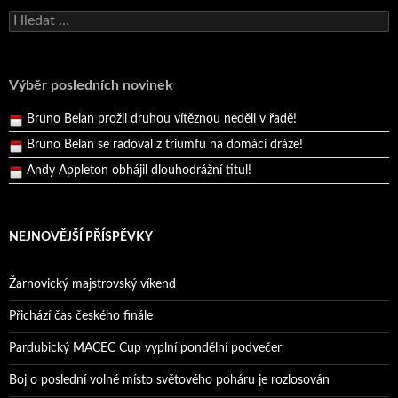
Bruno Belan se radoval z triumfu na domácí dráze!
Vyhledávání
Andy Appleton obhájil dlouhodrážní titul!
Reprezentační dvojice brala český titul!
Výběr posledních novinek
Pražský přebor neskrblil překvapeními!
Bruno Belan prožil druhou vítěznou neděli v řadě!
Bruno Belan se radoval z triumfu na domácí dráze!
Andy Appleton obhájil dlouhodrážní titul!
Reprezentační dvojice brala český titul!
NEJNOVĚJŠÍ PŘÍSPĚVKY
Žarnovický majstrovský víkend
Přichází čas českého finále
Pardubický MACEC Cup vyplní pondělní podvečer
Boj o poslední volné místo světového poháru je rozlosován