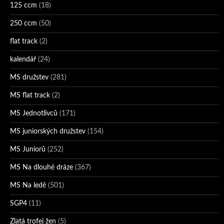
125 ccm
(18)
250 ccm
(50)
flat track
(2)
kalendář
(24)
MS družstev
(281)
MS flat track
(2)
MS Jednotlivců
(171)
MS juniorských družstev
(154)
MS Juniorů
(252)
MS Na dlouhé dráze
(367)
MS Na ledě
(501)
SGP4
(11)
Zlatá trofej žen
(5)