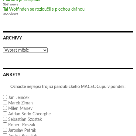
369 views
Tai Woffinden se rozloučil s plochou dráhou
366 views
ARCHIVY
Archivy
ANKETY
Označte nejlepší trojici pardubického MACEC Cupu v pondělí:
Jan Jeníček
Marek Ziman
Milen Manev
Adrian Sorin Gheorghe
Sebastian Szostak
Robert Roszak
Jaroslav Petrák
Andrej Rozaljuk