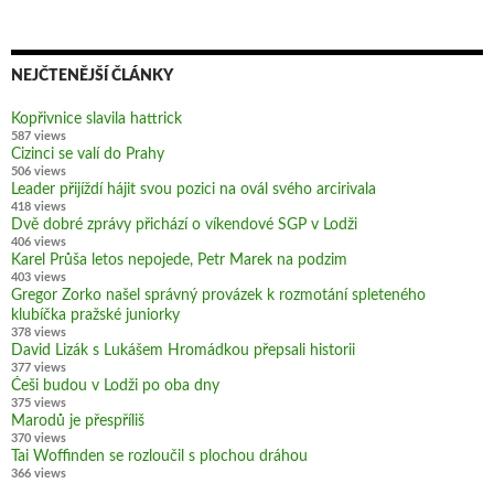
NEJČTENĚJŠÍ ČLÁNKY
Kopřivnice slavila hattrick
587 views
Cizinci se valí do Prahy
506 views
Leader přijíždí hájit svou pozici na ovál svého arcirivala
418 views
Dvě dobré zprávy přichází o víkendové SGP v Lodži
406 views
Karel Průša letos nepojede, Petr Marek na podzim
403 views
Gregor Zorko našel správný provázek k rozmotání spleteného
klubíčka pražské juniorky
378 views
David Lizák s Lukášem Hromádkou přepsali historii
377 views
Češi budou v Lodži po oba dny
375 views
Marodů je přespříliš
370 views
Tai Woffinden se rozloučil s plochou dráhou
366 views