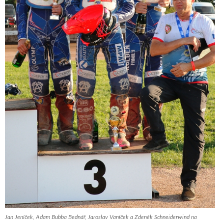
Jan Jeníček, Adam Bubba Bednář, Jaroslav Vaníček a Zdeněk Schneiderwind na