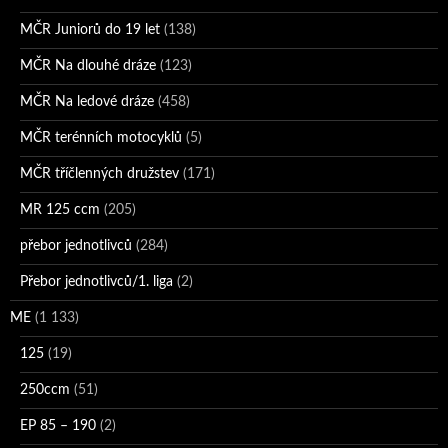
MČR Juniorů do 19 let
(138)
MČR Na dlouhé dráze
(123)
MČR Na ledové dráze
(458)
MČR terénních motocyklů
(5)
MČR tříčlenných družstev
(171)
MR 125 ccm
(205)
přebor jednotlivců
(284)
Přebor jednotlivců/1. liga
(2)
ME
(1 133)
125
(19)
250ccm
(51)
EP 85 – 190
(2)