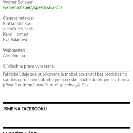
Werner Schauer
werner.schauer@speedwaya-z.cz
Členové redakce:
Kiril Ianatchkov
Zdeněk Hrbáček
Karel Herman
Eva Palánová
Webmaster:
Aleš Zemina
© Všechna práva vyhrazena.
Faktické údaje zde publikované je možné používat i bez předchozího
souhlasu pro šíření dobrého jména české ploché dráhy, jen je v tomto
případě potřebné uvádět zdroj speedwayA-Z.cz
JSME NA FACEBOOKU