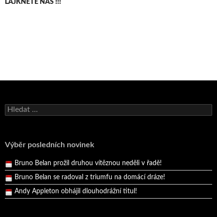
LAJKNĚTE NÁS !!!
Bruno Belan se radoval z triumfu na domácí dráze!
Vyhledávání
Andy Appleton obhájil dlouhodrážní titul!
Reprezentační dvojice brala český titul!
Pražský přebor neskrblil překvapeními!
Výběr posledních novinek
Bruno Belan prožil druhou vítěznou neděli v řadě!
Bruno Belan se radoval z triumfu na domácí dráze!
Andy Appleton obhájil dlouhodrážní titul!
Reprezentační dvojice brala český titul!