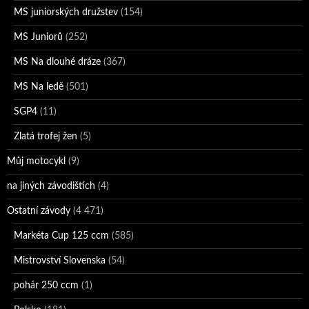
MS juniorských družstev
(154)
MS Juniorů
(252)
MS Na dlouhé dráze
(367)
MS Na ledě
(501)
SGP4
(11)
Zlatá trofej žen
(5)
Můj motocykl
(9)
na jiných závodištích
(4)
Ostatní závody
(4 471)
Markéta Cup 125 ccm
(585)
Mistrovství Slovenska
(54)
pohár 250 ccm
(1)