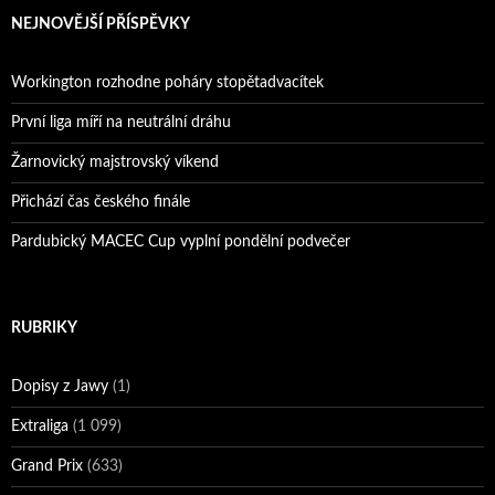
NEJNOVĚJŠÍ PŘÍSPĚVKY
Workington rozhodne poháry stopětadvacítek
První liga míří na neutrální dráhu
Žarnovický majstrovský víkend
Přichází čas českého finále
Pardubický MACEC Cup vyplní pondělní podvečer
RUBRIKY
Dopisy z Jawy
(1)
Extraliga
(1 099)
Grand Prix
(633)