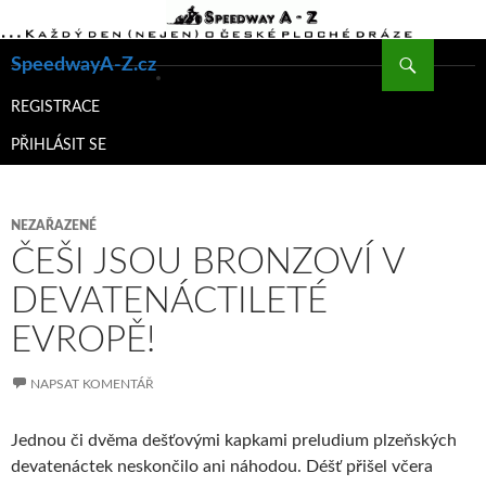
Hledat
SpeedwayA-Z.cz
PŘEJÍT
K
REGISTRACE
OBSAHU
PŘIHLÁSIT SE
WEBU
NEZAŘAZENÉ
ČEŠI JSOU BRONZOVÍ V
DEVATENÁCTILETÉ
EVROPĚ!
NAPSAT KOMENTÁŘ
Jednou či dvěma dešťovými kapkami preludium plzeňských
devatenáctek neskončilo ani náhodou. Déšť přišel včera