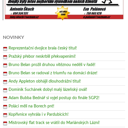
NOVINKY
Reprezentační dvojice brala český titul!
Pražský přebor neskrblil překvapeními!
Bruno Belan prožil druhou vítěznou neděli v řadě!
Bruno Belan se radoval z triumfu na domácí dráze!
Andy Appleton obhájil dlouhodrážní titul!
Dominik Suchánek dobyl malý lázeňský ovál!
Adam Bubba Bednář si vyjel postup do finále SGP2!
Poláci měli na Borech pré!
Kopřivnice vyhrála i v Pardubicích!
Mistrovský flat track se vrátil do Mariánských Lázní!