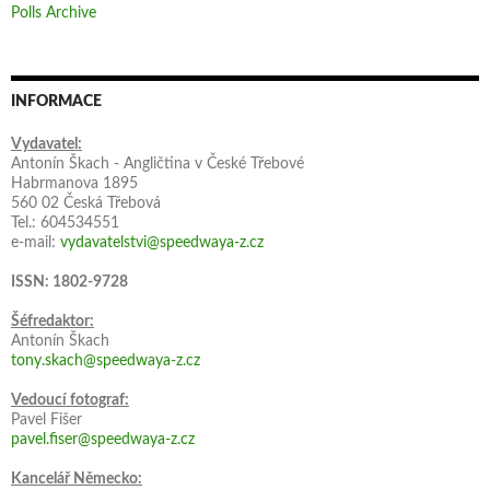
Polls Archive
INFORMACE
Vydavatel:
Antonín Škach - Angličtina v České Třebové
Habrmanova 1895
560 02 Česká Třebová
Tel.: 604534551
e-mail:
vydavatelstvi@speedwaya-z.cz
ISSN: 1802-9728
Šéfredaktor:
Antonín Škach
tony.skach@speedwaya-z.cz
Vedoucí fotograf:
Pavel Fišer
pavel.fiser@speedwaya-z.cz
Kancelář Německo: