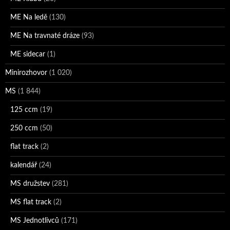
ME Na ledě
(130)
ME Na travnaté dráze
(93)
ME sidecar
(1)
Minirozhovor
(1 020)
MS
(1 844)
125 ccm
(19)
250 ccm
(50)
flat track
(2)
kalendář
(24)
MS družstev
(281)
MS flat track
(2)
MS Jednotlivců
(171)