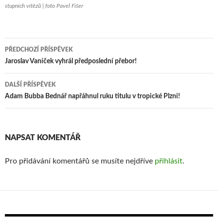
stupních vítězů | foto Pavel Fišer
PŘEDCHOZÍ PŘÍSPĚVEK
Navigace
Jaroslav Vaníček vyhrál předposlední přebor!
pro
DALŠÍ PŘÍSPĚVEK
příspěvek
Adam Bubba Bednář napřáhnul ruku titulu v tropické Plzni!
NAPSAT KOMENTÁŘ
Pro přidávání komentářů se musíte nejdříve
přihlásit
.