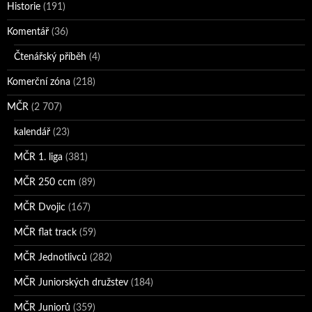
Historie
(191)
Komentář
(36)
Čtenářský příběh
(4)
Komerční zóna
(218)
MČR
(2 707)
kalendář
(23)
MČR 1. liga
(381)
MČR 250 ccm
(89)
MČR Dvojic
(167)
MČR flat track
(59)
MČR Jednotlivců
(282)
MČR Juniorských družstev
(184)
MČR Juniorů
(359)