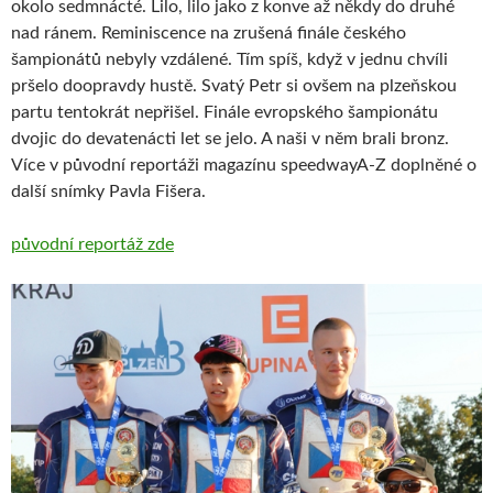
okolo sedmnácté. Lilo, lilo jako z konve až někdy do druhé
nad ránem. Reminiscence na zrušená finále českého
šampionátů nebyly vzdálené. Tím spíš, když v jednu chvíli
pršelo doopravdy hustě. Svatý Petr si ovšem na plzeňskou
partu tentokrát nepřišel. Finále evropského šampionátu
dvojic do devatenácti let se jelo. A naši v něm brali bronz.
Více v původní reportáži magazínu speedwayA-Z doplněné o
další snímky Pavla Fišera.
původní reportáž zde