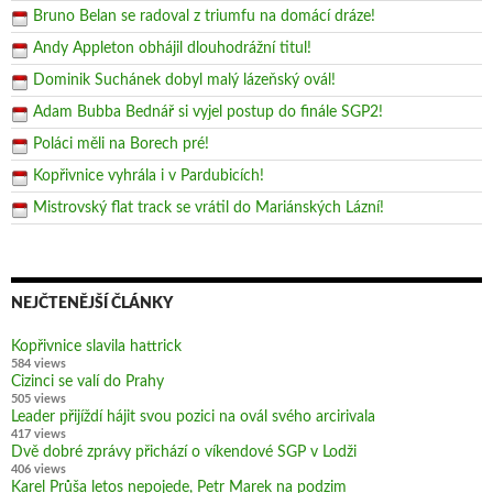
Bruno Belan se radoval z triumfu na domácí dráze!
Andy Appleton obhájil dlouhodrážní titul!
Dominik Suchánek dobyl malý lázeňský ovál!
Adam Bubba Bednář si vyjel postup do finále SGP2!
Poláci měli na Borech pré!
Kopřivnice vyhrála i v Pardubicích!
Mistrovský flat track se vrátil do Mariánských Lázní!
NEJČTENĚJŠÍ ČLÁNKY
Kopřivnice slavila hattrick
584 views
Cizinci se valí do Prahy
505 views
Leader přijíždí hájit svou pozici na ovál svého arcirivala
417 views
Dvě dobré zprávy přichází o víkendové SGP v Lodži
406 views
Karel Průša letos nepojede, Petr Marek na podzim