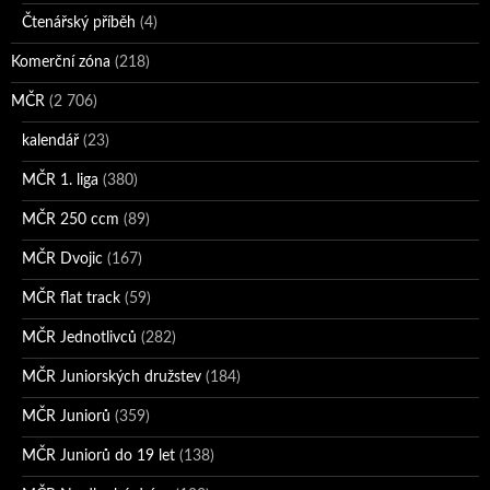
Čtenářský příběh
(4)
Komerční zóna
(218)
MČR
(2 706)
kalendář
(23)
MČR 1. liga
(380)
MČR 250 ccm
(89)
MČR Dvojic
(167)
MČR flat track
(59)
MČR Jednotlivců
(282)
MČR Juniorských družstev
(184)
MČR Juniorů
(359)
MČR Juniorů do 19 let
(138)