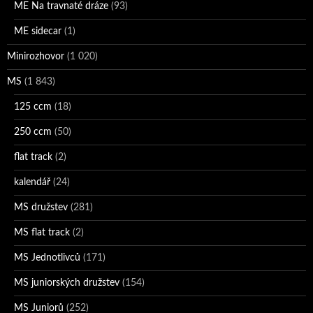
ME Na travnaté dráze
(93)
ME sidecar
(1)
Minirozhovor
(1 020)
MS
(1 843)
125 ccm
(18)
250 ccm
(50)
flat track
(2)
kalendář
(24)
MS družstev
(281)
MS flat track
(2)
MS Jednotlivců
(171)
MS juniorských družstev
(154)
MS Juniorů
(252)