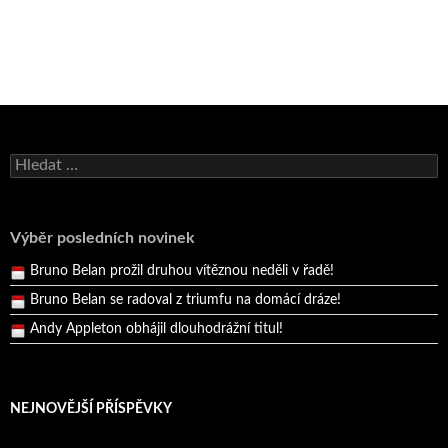
Bruno Belan se radoval z triumfu na domácí dráze!
Andy Appleton obhájil dlouhodrážní titul!
Vyhledávání
Reprezentační dvojice brala český titul!
Pražský přebor neskrblil překvapeními!
Výběr posledních novinek
Bruno Belan prožil druhou vítěznou neděli v řadě!
Bruno Belan se radoval z triumfu na domácí dráze!
Andy Appleton obhájil dlouhodrážní titul!
Reprezentační dvojice brala český titul!
NEJNOVĚJŠÍ PŘÍSPĚVKY