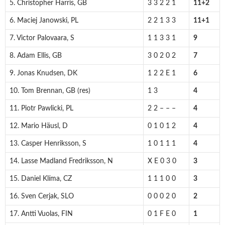
5. Christopher Harris, GB
3 3 2 2 1
11+2
6. Maciej Janowski, PL
2 2 1 3 3
11+1
7. Victor Palovaara, S
1 1 3 3 1
9
8. Adam Ellis, GB
3 0 2 0 2
7
9. Jonas Knudsen, DK
1 2 2 E 1
6
10. Tom Brennan, GB (res)
1 3
4
11. Piotr Pawlicki, PL
2 2 – – –
4
12. Mario Häusl, D
0 1 0 1 2
4
13. Casper Henriksson, S
1 0 1 1 1
4
14. Lasse Madland Fredriksson, N
X E 0 3 0
3
15. Daniel Klíma, CZ
1 1 1 0 0
3
16. Sven Cerjak, SLO
0 0 0 2 0
2
17. Antti Vuolas, FIN
0 1 F E 0
1