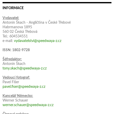
INFORMACE
Vydavatel:
Antonín Škach - Angličtina v České Třebové
Habrmanova 1895
560 02 Česká Třebová
Tel.: 604534551
e-mail:
vydavatelstvi@speedwaya-z.cz
ISSN: 1802-9728
Šéfredaktor:
Antonín Škach
tony.skach@speedwaya-z.cz
Vedoucí fotograf:
Pavel Fišer
pavel.fiser@speedwaya-z.cz
Kancelář Německo:
Werner Schauer
werner.schauer@speedwaya-z.cz