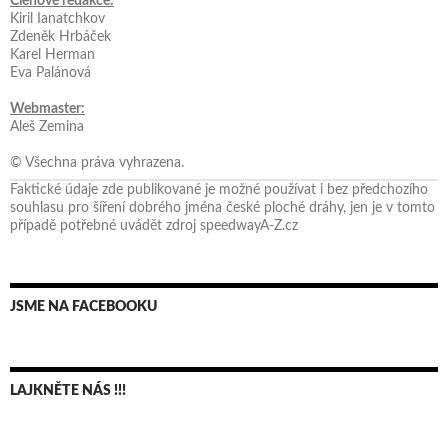
Členové redakce:
Kiril Ianatchkov
Zdeněk Hrbáček
Karel Herman
Eva Palánová
Webmaster:
Aleš Zemina
© Všechna práva vyhrazena.
Faktické údaje zde publikované je možné používat i bez předchozího
souhlasu pro šíření dobrého jména české ploché dráhy, jen je v tomto
případě potřebné uvádět zdroj speedwayA-Z.cz
JSME NA FACEBOOKU
LAJKNĚTE NÁS !!!