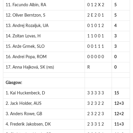
11. Facundo Albin, RA
0 1 2 X 2
5
12. Oliver Berntzon, S
2 E 2 0 1
5
13. Andrej Rozaljuk, UA
0 1 0 1 2
4
14. Zoltan Lovas, H
1 1 0 0 1
3
15. Anže Grmek, SLO
0 0 1 1 1
3
16. Andrei Popa, ROM
0 0 0 0 0
0
17. Anna Hajková, SK (res)
R
0
Glasgow:
1. Kai Huckenbeck, D
3 3 3 3 3
15
2. Jack Holder, AUS
3 2 3 2 2
12+3
3. Anders Rowe, GB
2 3 2 2 3
12+2
4. Frederik Jakobsen, DK
2 3 3 1 2
11+3