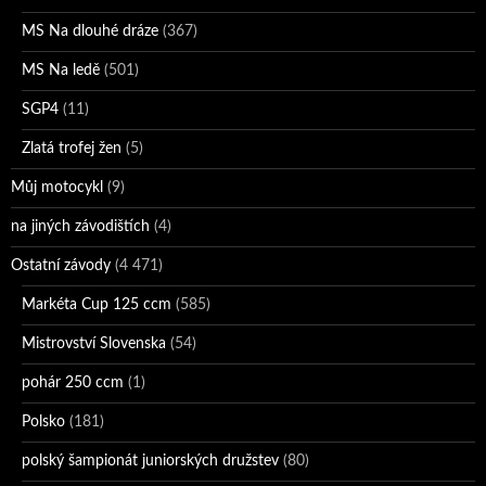
MS Na dlouhé dráze
(367)
MS Na ledě
(501)
SGP4
(11)
Zlatá trofej žen
(5)
Můj motocykl
(9)
na jiných závodištích
(4)
Ostatní závody
(4 471)
Markéta Cup 125 ccm
(585)
Mistrovství Slovenska
(54)
pohár 250 ccm
(1)
Polsko
(181)
polský šampionát juniorských družstev
(80)