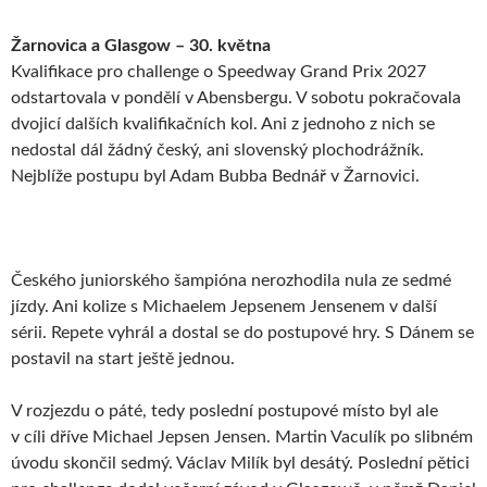
Žarnovica a Glasgow – 30. května
Kvalifikace pro challenge o Speedway Grand Prix 2027
odstartovala v pondělí v Abensbergu. V sobotu pokračovala
dvojicí dalších kvalifikačních kol. Ani z jednoho z nich se
nedostal dál žádný český, ani slovenský plochodrážník.
Nejblíže postupu byl Adam Bubba Bednář v Žarnovici.
Českého juniorského šampióna nerozhodila nula ze sedmé
jízdy. Ani kolize s Michaelem Jepsenem Jensenem v další
sérii. Repete vyhrál a dostal se do postupové hry. S Dánem se
postavil na start ještě jednou.
V rozjezdu o páté, tedy poslední postupové místo byl ale
v cíli dříve Michael Jepsen Jensen. Martin Vaculík po slibném
úvodu skončil sedmý. Václav Milík byl desátý. Poslední pětici