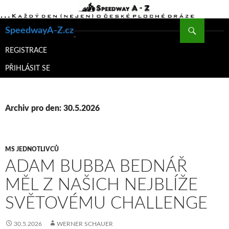
Hledat
SpeedwayA-Z.cz
PŘEJÍT
K
REGISTRACE
OBSAHU
PŘIHLÁSIT SE
WEBU
Archiv pro den: 30.5.2026
MS JEDNOTLIVCŮ
ADAM BUBBA BEDNÁŘ
MĚL Z NAŠICH NEJBLÍŽE
SVĚTOVÉMU CHALLENGE
30.5.2026
WERNER SCHAUER