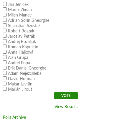
Jan Jeníček
Marek Ziman
Milen Manev
Adrian Sorin Gheorghe
Sebastian Szostak
Robert Roszak
Jaroslav Petrák
Andrej Rozaljuk
Roman Kapustin
Anna Hajková
Alan Grupa
Andrei Popa
Erik Daniel Gheorghe
Adam Nejezchleba
David Hofman
Makar Levišin
Marián Jirout
View Results
Polls Archive