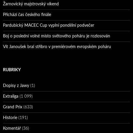
Žarnovický majstrovský víkend
Přichází čas českého finále
Pardubický MACEC Cup vyplní pondělní podvečer
Boj o poslední volné místo světového poháru je rozlosován
Vít Janoušek bral stříbro v premiérovém evropském poháru
RUBRIKY
Dopisy z Jawy
(1)
Extraliga
(1 099)
Grand Prix
(633)
Historie
(191)
Komentář
(36)