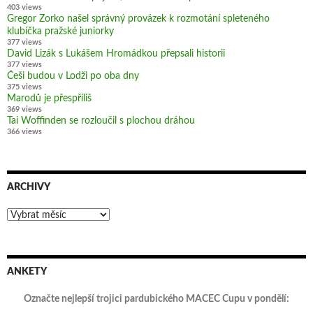
403 views
Gregor Zorko našel správný provázek k rozmotání spleteného
klubíčka pražské juniorky
377 views
David Lizák s Lukášem Hromádkou přepsali historii
377 views
Češi budou v Lodži po oba dny
375 views
Marodů je přespříliš
369 views
Tai Woffinden se rozloučil s plochou dráhou
366 views
ARCHIVY
Archivy
ANKETY
Označte nejlepší trojici pardubického MACEC Cupu v pondělí: