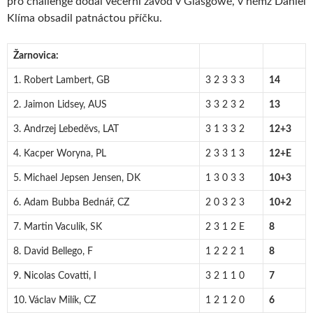
pro challenge dodal večerní závod v Glasgowě, v němž Daniel
Klíma obsadil patnáctou příčku.
Žarnovica:
1. Robert Lambert, GB
3 2 3 3 3
14
2. Jaimon Lidsey, AUS
3 3 2 3 2
13
3. Andrzej Lebeděvs, LAT
3 1 3 3 2
12+3
4. Kacper Woryna, PL
2 3 3 1 3
12+E
5. Michael Jepsen Jensen, DK
1 3 0 3 3
10+3
6. Adam Bubba Bednář, CZ
2 0 3 2 3
10+2
7. Martin Vaculík, SK
2 3 1 2 E
8
8. David Bellego, F
1 2 2 2 1
8
9. Nicolas Covatti, I
3 2 1 1 0
7
10. Václav Milík, CZ
1 2 1 2 0
6