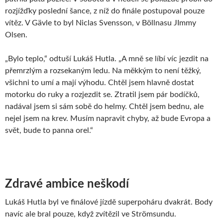
rozjížďky poslední šance, z níž do finále postupoval pouze
vítěz. V Gävle to byl Niclas Svensson, v Böllnasu JImmy
Olsen.
„Bylo teplo,“ odtuší Lukáš Hutla. „A mně se líbí víc jezdit na
přemrzlým a rozsekaným ledu. Na měkkým to není těžký,
všichni to umí a mají výhodu. Chtěl jsem hlavně dostat
motorku do ruky a rozjezdit se. Ztratil jsem pár bodíčků,
nadával jsem si sám sobě do helmy. Chtěl jsem bednu, ale
nejel jsem na krev. Musím napravit chyby, až bude Evropa a
svět, bude to panna orel.“
Zdravé ambice neškodí
Lukáš Hutla byl ve finálové jízdě superpoháru dvakrát. Body
navíc ale bral pouze, když zvítězil ve Strömsundu.