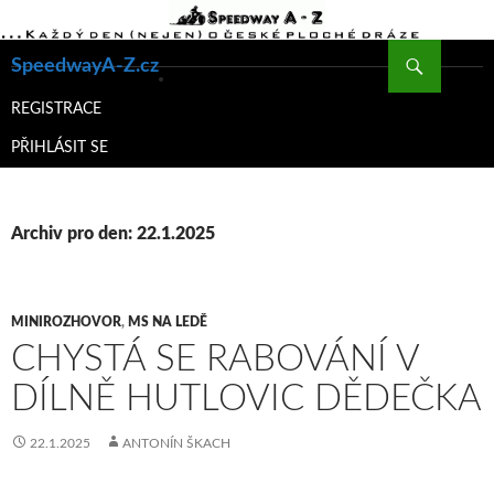
Hledat
SpeedwayA-Z.cz
PŘEJÍT
K
REGISTRACE
OBSAHU
PŘIHLÁSIT SE
WEBU
Archiv pro den: 22.1.2025
MINIROZHOVOR
,
MS NA LEDĚ
CHYSTÁ SE RABOVÁNÍ V
DÍLNĚ HUTLOVIC DĚDEČKA
22.1.2025
ANTONÍN ŠKACH