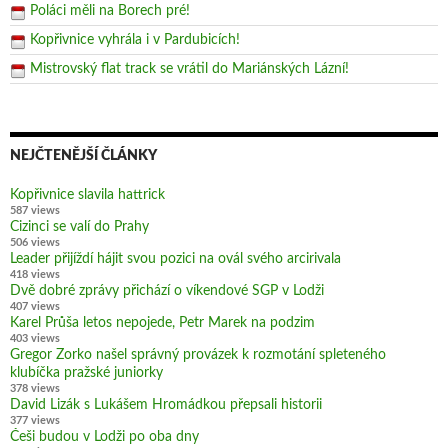
Poláci měli na Borech pré!
Kopřivnice vyhrála i v Pardubicích!
Mistrovský flat track se vrátil do Mariánských Lázní!
NEJČTENĚJŠÍ ČLÁNKY
Kopřivnice slavila hattrick
587 views
Cizinci se valí do Prahy
506 views
Leader přijíždí hájit svou pozici na ovál svého arcirivala
418 views
Dvě dobré zprávy přichází o víkendové SGP v Lodži
407 views
Karel Průša letos nepojede, Petr Marek na podzim
403 views
Gregor Zorko našel správný provázek k rozmotání spleteného
klubíčka pražské juniorky
378 views
David Lizák s Lukášem Hromádkou přepsali historii
377 views
Češi budou v Lodži po oba dny