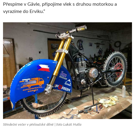
Přespíme v Gävle, připojíme vlek s druhou motorkou a
vyrazíme do Erviku.“
Středeční večer v přeloučské dílně | foto Lukáš Hutla