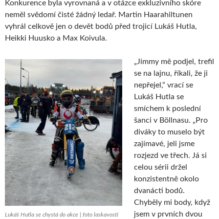
Konkurence byla vyrovnaná a v otázce exkluzivního skóre
neměl svědomí čisté žádný ledař. Martin Haarahiltunen
vyhrál celkově jen o devět bodů před trojicí Lukáš Hutla,
Heikki Huusko a Max Koivula.
„Jimmy mě podjel, trefil
se na lajnu, říkali, že ji
nepřejel,“ vrací se
Lukáš Hutla se
smíchem k poslední
šanci v Böllnasu. „Pro
diváky to muselo být
zajímavé, jeli jsme
rozjezd ve třech. Já si
celou sérii držel
konzistentně okolo
dvanácti bodů.
Chyběly mi body, když
jsem v prvních dvou
Lukáš Hutla se chystá do akce | foto laskavostí