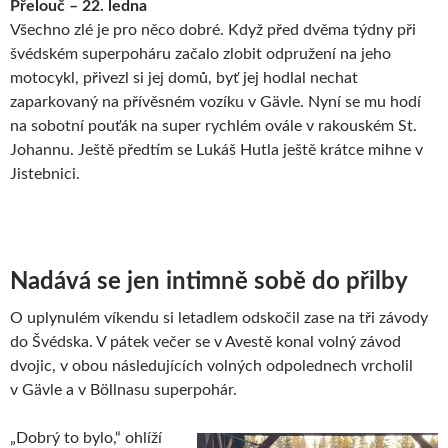
Přelouč – 22. ledna
Všechno zlé je pro něco dobré. Když před dvěma týdny při
švédském superpoháru začalo zlobit odpružení na jeho
motocykl, přivezl si jej domů, byť jej hodlal nechat
zaparkovaný na přívěsném vozíku v Gävle. Nyní se mu hodí
na sobotní pouťák na super rychlém ovále v rakouském St.
Johannu. Ještě předtím se Lukáš Hutla ještě krátce mihne v
Jistebnici.
Nadává se jen intimně sobě do přilby
O uplynulém víkendu si letadlem odskočil zase na tři závody
do Švédska. V pátek večer se v Avestě konal volný závod
dvojic, v obou následujících volných odpolednech vrcholil
v Gävle a v Böllnasu superpohár.
„Dobrý to bylo,“ ohlíží