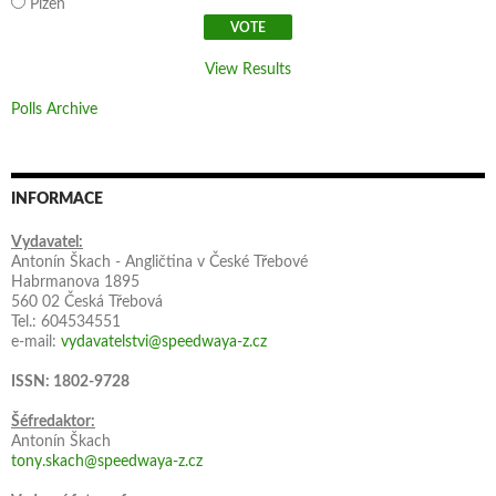
Plzeň
View Results
Polls Archive
INFORMACE
Vydavatel:
Antonín Škach - Angličtina v České Třebové
Habrmanova 1895
560 02 Česká Třebová
Tel.: 604534551
e-mail:
vydavatelstvi@speedwaya-z.cz
ISSN: 1802-9728
Šéfredaktor:
Antonín Škach
tony.skach@speedwaya-z.cz