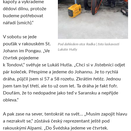
kapoty a vykrademe
dědovi dílnu, protože
budeme potřebovat
nářadí (smích).“
V sobotu se jede
pouťák v rakouském St.
Pod dohledem otce Radka | foto laskavostí
Lukáše Hutly
Johann im Pongau. „Ve
čtvrtek pojedeme
k Tondovi,“ svěřuje se Lukáš Hutla. „Chci si v Jistebnici odjet
pár koleček. Přespíme a jedeme do Johannu. Je to rychlá
dráha, půjčil jsem si 57 a 58 rozetu. Zkrátím řetěz. Jednou
jsem tam byl třetí, ale to už osm let. Ta dráha je fakt fofr.
Doufám, že to nedopadne jako teď v Saransku a nepřijde
obleva.“
A pak zase na sever, tentokrát na svět… „Musím zapojit hlavu
a nezrakvit se,“ zůstává český reprezentant ještě pod
rakouskými Alpami. „Do Švédska jedeme ve čtvrtek.