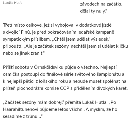
Lukáše Hutly
závodech na začátku
dělal ty nuly.“
Třetí místo celkově, jež si vybojoval v dodatkové jízdě
s dvojicí Finů, je před pokračováním ledařské kampaně
sympatickým příslibem. „Chtěl jsem udělat výsledek,“
připouští. „Ale je začátek sezóny, nechtěl jsem si udělat kličku
nebo se jinak zranit.“
Příští sobotu v Örnsköldsviku půjde o všechno. Nejlepší
osmička postoupí do finálové série světového šampionátu a
k nejlepší pětici z loňského roku a nebude muset spoléhat na
přízeň plochodrážní komise CCP s přidělením divokých karet.
„Začátek sezóny mám dobrej,“ přemítá Lukáš Hutla. „Po
Haarahiltunenovi půjdeme letos všichni. A myslím, že ho
sesadíme z trůnu…“