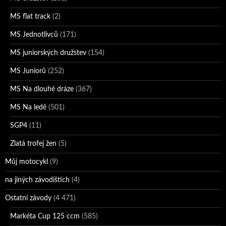
MS flat track
(2)
MS Jednotlivců
(171)
MS juniorských družstev
(154)
MS Juniorů
(252)
MS Na dlouhé dráze
(367)
MS Na ledě
(501)
SGP4
(11)
Zlatá trofej žen
(5)
Můj motocykl
(9)
na jiných závodištích
(4)
Ostatní závody
(4 471)
Markéta Cup 125 ccm
(585)