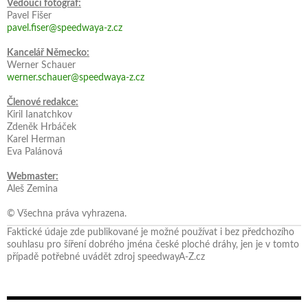
Vedoucí fotograf:
Pavel Fišer
pavel.fiser@speedwaya-z.cz
Kancelář Německo:
Werner Schauer
werner.schauer@speedwaya-z.cz
Členové redakce:
Kiril Ianatchkov
Zdeněk Hrbáček
Karel Herman
Eva Palánová
Webmaster:
Aleš Zemina
© Všechna práva vyhrazena.
Faktické údaje zde publikované je možné používat i bez předchozího
souhlasu pro šíření dobrého jména české ploché dráhy, jen je v tomto
případě potřebné uvádět zdroj speedwayA-Z.cz