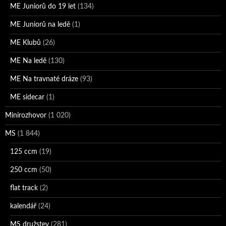
ME Juniorů do 19 let
(134)
ME Juniorů na ledě
(1)
ME Klubů
(26)
ME Na ledě
(130)
ME Na travnaté dráze
(93)
ME sidecar
(1)
Minirozhovor
(1 020)
MS
(1 844)
125 ccm
(19)
250 ccm
(50)
flat track
(2)
kalendář
(24)
MS družstev
(281)