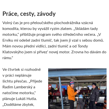
Práce, cesty, závody
Volný čas je pro přeloučského plochodrážníka vzácná
komodita, kterou by vyvážil ryzím zlatem. „Skládám tady
motorku,“ přibližuje program svého středečního večera. „V
Erviku mi odešel zadní tlumič, tak jsem ji vzal s sebou domů.
Mám novou přední vidlici, zadní tlumič a od Tondy
Klatovskýho jsem si přivez‘ novej motor. Zrovna ho dávám do
rámu.“
Ve čtvrtek si rozhodně
v práci neplánuje
šichtu přesčas. „Přijede
Radim Lamberský a
natočíme motorku,“
plánuje Lukáš Hutla.
„Doděláme zbytek,