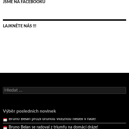
JSME NA FACEBOOKU
LAJKNĚTE NÁS !!!
Bruno Belan se radoval z triumfu na domácí dráze!
Andy Appleton obhájil dlouhodrážní titul!
Vyhledávání
Reprezentační dvojice brala český titul!
Pražský přebor neskrblil překvapeními!
Výběr posledních novinek
Bruno Belan prožil druhou vítěznou neděli v řadě!
Bruno Belan se radoval z triumfu na domácí dráze!