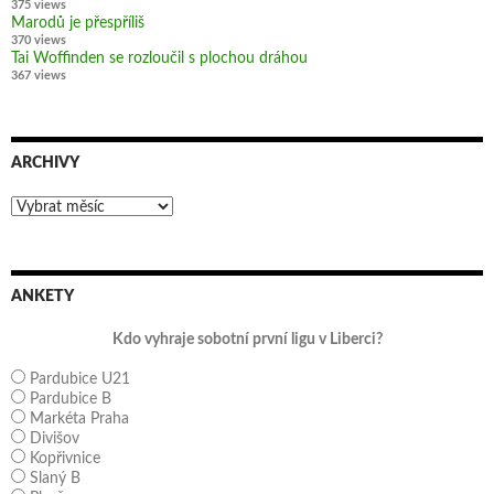
375 views
Marodů je přespříliš
370 views
Tai Woffinden se rozloučil s plochou dráhou
367 views
ARCHIVY
Archivy
ANKETY
Kdo vyhraje sobotní první ligu v Liberci?
Pardubice U21
Pardubice B
Markéta Praha
Divišov
Kopřivnice
Slaný B