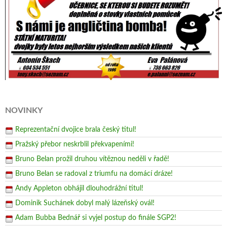
NOVINKY
Reprezentační dvojice brala český titul!
Pražský přebor neskrblil překvapeními!
Bruno Belan prožil druhou vítěznou neděli v řadě!
Bruno Belan se radoval z triumfu na domácí dráze!
Andy Appleton obhájil dlouhodrážní titul!
Dominik Suchánek dobyl malý lázeňský ovál!
Adam Bubba Bednář si vyjel postup do finále SGP2!