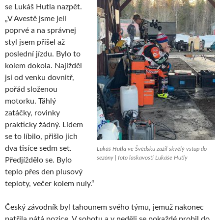
se Lukáš Hutla nazpět.
„V Avestě jsme jeli
poprvé a na správnej
styl jsem přišel až
poslední jízdu. Bylo to
kolem dokola. Najížděl
jsi od venku dovnitř,
pořád složenou
motorku. Táhlý
zatáčky, rovinky
prakticky žádný. Lidem
se to líbilo, přišlo jich
dva tisíce sedm set.
Lukáš Hutla ve Švédsku zažil skvělý vstup do
sezóny | foto laskavostí Lukáše Hutly
Předjíždělo se. Bylo
teplo přes den plusový
teploty, večer kolem nuly.“
Český závodník byl tahounem svého týmu, jemuž nakonec
patřila pátá pozice. V sobotu a v neděli se pokaždé probil do