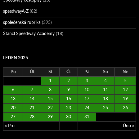
Speedway cestopisy
(25)
speedwayA-Z
(82)
společenská rubrika
(395)
Štancl Speedway Academy
(18)
LEDEN 2025
Po
Út
St
Čt
Pá
So
Ne
1
2
3
4
5
6
7
8
9
10
11
12
13
14
15
16
17
18
19
20
21
22
23
24
25
26
27
28
29
30
31
« Pro
Úno »