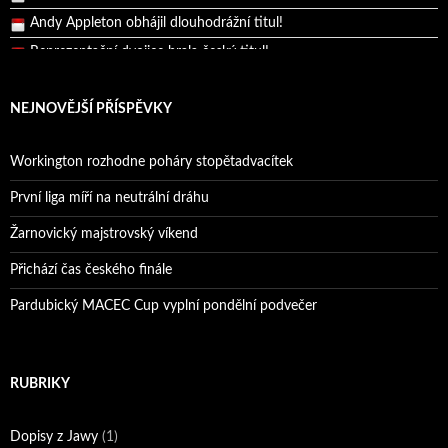
Andy Appleton obhájil dlouhodrážní titul!
Reprezentační dvojice brala český titul!
NEJNOVĚJŠÍ PŘÍSPĚVKY
Workington rozhodne poháry stopětadvacítek
První liga míří na neutrální dráhu
Žarnovický majstrovský víkend
Přichází čas českého finále
Pardubický MACEC Cup vyplní pondělní podvečer
RUBRIKY
Dopisy z Jawy
(1)