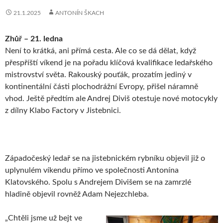
21.1.2025
ANTONÍN ŠKACH
Zhůř – 21. ledna
Není to krátká, ani přímá cesta. Ale co se dá dělat, když
přespříští víkend je na pořadu klíčová kvalifikace ledařského
mistrovství světa. Rakouský pouťák, prozatím jediný v
kontinentální části plochodrážní Evropy, přišel náramně
vhod. Ještě předtím ale Andrej Diviš otestuje nové motocykly
z dílny Klabo Factory v Jistebnici.
Západočeský ledař se na jistebnickém rybníku objevil již o
uplynulém víkendu přímo ve společnosti Antonína
Klatovského. Spolu s Andrejem Divišem se na zamrzlé
hladině objevil rovněž Adam Nejezchleba.
„Chtěli jsme už bejt ve