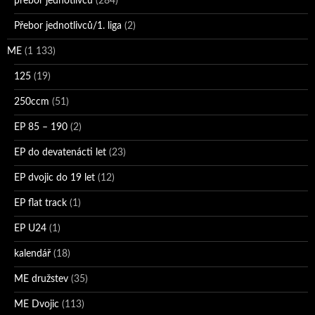
přebor jednotlivců
(284)
Přebor jednotlivců/1. liga
(2)
ME
(1 133)
125
(19)
250ccm
(51)
EP 85 – 190
(2)
EP do devatenácti let
(23)
EP dvojic do 19 let
(12)
EP flat track
(1)
EP U24
(1)
kalendář
(18)
ME družstev
(35)
ME Dvojic
(113)