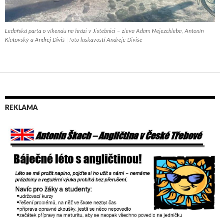
Ledařská parta o víkendu na hrázi v Jistebnici – zleva Adam Nejezchleba, Antonín
Klatovský a Andrej Diviš | foto laskavostí Andreje Diviše
REKLAMA