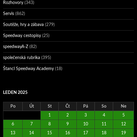
Rozhovory
(343)
Servis
(862)
Soutěže, hry a zábava
(279)
Speedway cestopisy
(25)
speedwayA-Z
(82)
společenská rubrika
(395)
Štancl Speedway Academy
(18)
LEDEN 2025
Po
Út
St
Čt
Pá
So
Ne
1
2
3
4
5
6
7
8
9
10
11
12
13
14
15
16
17
18
19