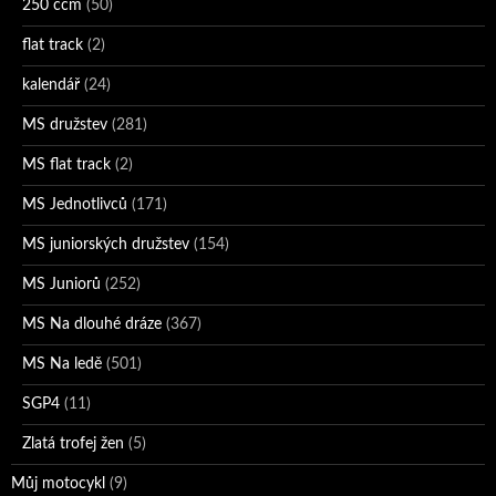
250 ccm
(50)
flat track
(2)
kalendář
(24)
MS družstev
(281)
MS flat track
(2)
MS Jednotlivců
(171)
MS juniorských družstev
(154)
MS Juniorů
(252)
MS Na dlouhé dráze
(367)
MS Na ledě
(501)
SGP4
(11)
Zlatá trofej žen
(5)
Můj motocykl
(9)