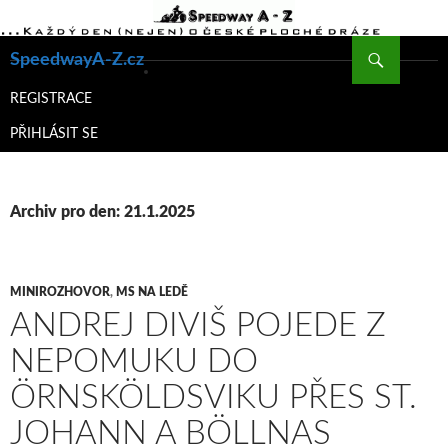
Hledat
SpeedwayA-Z.cz
PŘEJÍT
K
REGISTRACE
OBSAHU
PŘIHLÁSIT SE
WEBU
Archiv pro den: 21.1.2025
MINIROZHOVOR
,
MS NA LEDĚ
ANDREJ DIVIŠ POJEDE Z
NEPOMUKU DO
ÖRNSKÖLDSVIKU PŘES ST.
JOHANN A BÖLLNAS