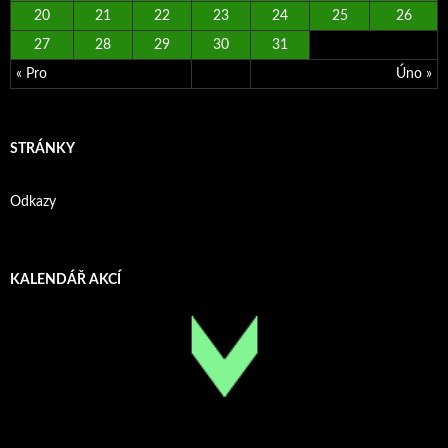
20
21
22
23
24
25
26
27
28
29
30
31
« Pro
Úno »
STRÁNKY
Odkazy
KALENDÁŘ AKCÍ