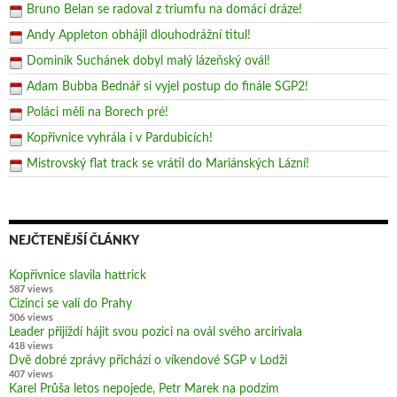
Bruno Belan se radoval z triumfu na domácí dráze!
Andy Appleton obhájil dlouhodrážní titul!
Dominik Suchánek dobyl malý lázeňský ovál!
Adam Bubba Bednář si vyjel postup do finále SGP2!
Poláci měli na Borech pré!
Kopřivnice vyhrála i v Pardubicích!
Mistrovský flat track se vrátil do Mariánských Lázní!
NEJČTENĚJŠÍ ČLÁNKY
Kopřivnice slavila hattrick
587 views
Cizinci se valí do Prahy
506 views
Leader přijíždí hájit svou pozici na ovál svého arcirivala
418 views
Dvě dobré zprávy přichází o víkendové SGP v Lodži
407 views
Karel Průša letos nepojede, Petr Marek na podzim