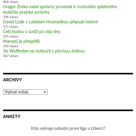
403 views
Gregor Zorko našel správný provázek k rozmotání spleteného
klubíčka pražské juniorky
378 views
David Lizák s Lukášem Hromádkou přepsali historii
377 views
Češi budou v Lodži po oba dny
375 views
Marodů je přespříliš
370 views
Tai Woffinden se rozloučil s plochou dráhou
367 views
ARCHIVY
Archivy
ANKETY
Kdo vyhraje sobotní první ligu v Liberci?