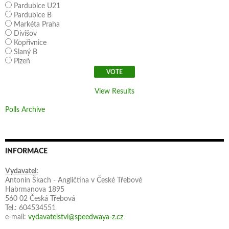
Pardubice U21
Pardubice B
Markéta Praha
Divišov
Kopřivnice
Slaný B
Plzeň
View Results
Polls Archive
INFORMACE
Vydavatel:
Antonín Škach - Angličtina v České Třebové
Habrmanova 1895
560 02 Česká Třebová
Tel.: 604534551
e-mail:
vydavatelstvi@speedwaya-z.cz