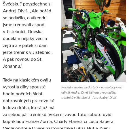
Švédsku,“ povzdechne si
Andrej Diviš. „Ale pořád
se nedařilo, o víkendu
jsme trénovali aspoň
v Jistebnici. Dneska
dodělám nějaký věci a
zejtra a v pátek si dám
ještě trénink v Jistebnici.
A pak rovnou do St.
Johannu.“
Tady na klasickém oválu
vyrostla díky spoustě
Poslední možné nedostatky na motocyklech
odhalí Andrej Diviš během dvou dalších
hodin nočních šicht
tréninků v Jistebnici | foto Andrej Diviš
dobrovolných pracovníků
ledová dráha, která už má
za sebou pár tréninků. Večerní závod tuto sobotu uvidí
kupříkladu Franze Zorna, Charly Ebnera či Lucu Bauera.
Vedle Andreje Diviše nastoupí také Lukáš Hutla. Není