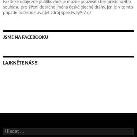
Faktické údaje zde publikované je možné používat i bez předchozího
souhlasu pro šíření dobrého jména české ploché dráhy, jen je v tomto
případě potřebné uvádět zdroj speedwayA-Z.cz
JSME NA FACEBOOKU
LAJKNĚTE NÁS !!!
Bruno Belan se radoval z triumfu na domácí dráze!
Vyhledávání
Andy Appleton obhájil dlouhodrážní titul!