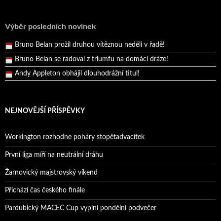
Reprezentační dvojice brala český titul!
Pražský přebor neskrblil překvapeními!
Výběr posledních novinek
Bruno Belan prožil druhou vítěznou neděli v řadě!
Bruno Belan se radoval z triumfu na domácí dráze!
Andy Appleton obhájil dlouhodrážní titul!
Reprezentační dvojice brala český titul!
NEJNOVĚJŠÍ PŘÍSPĚVKY
Workington rozhodne poháry stopětadvacítek
První liga míří na neutrální dráhu
Žarnovický majstrovský víkend
Přichází čas českého finále
Pardubický MACEC Cup vyplní pondělní podvečer