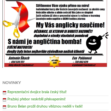
NOVINKY
Reprezentační dvojice brala český titul!
Pražský přebor neskrblil překvapeními!
Bruno Belan prožil druhou vítěznou neděli v řadě!