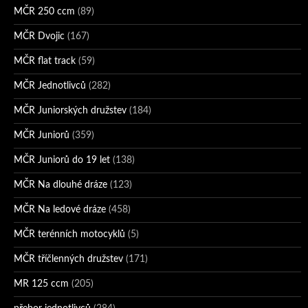
MČR 250 ccm
(89)
MČR Dvojic
(167)
MČR flat track
(59)
MČR Jednotlivců
(282)
MČR Juniorských družstev
(184)
MČR Juniorů
(359)
MČR Juniorů do 19 let
(138)
MČR Na dlouhé dráze
(123)
MČR Na ledové dráze
(458)
MČR terénních motocyklů
(5)
MČR tříčlenných družstev
(171)
MR 125 ccm
(205)