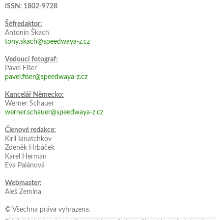
ISSN: 1802-9728
Šéfredaktor:
Antonín Škach
tony.skach@speedwaya-z.cz
Vedoucí fotograf:
Pavel Fišer
pavel.fiser@speedwaya-z.cz
Kancelář Německo:
Werner Schauer
werner.schauer@speedwaya-z.cz
Členové redakce:
Kiril Ianatchkov
Zdeněk Hrbáček
Karel Herman
Eva Palánová
Webmaster:
Aleš Zemina
© Všechna práva vyhrazena.