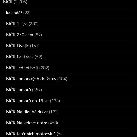
MČR
(2 706)
kalendář
(23)
MČR 1. liga
(380)
MČR 250 ccm
(89)
MČR Dvojic
(167)
MČR flat track
(59)
MČR Jednotlivců
(282)
MČR Juniorských družstev
(184)
MČR Juniorů
(359)
MČR Juniorů do 19 let
(138)
MČR Na dlouhé dráze
(123)
MČR Na ledové dráze
(458)
MČR terénních motocyklů
(5)