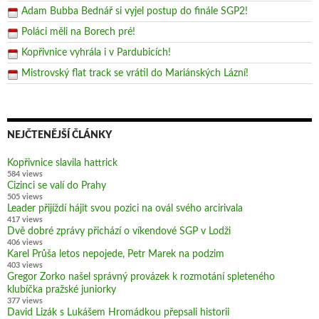
Adam Bubba Bednář si vyjel postup do finále SGP2!
Poláci měli na Borech pré!
Kopřivnice vyhrála i v Pardubicích!
Mistrovský flat track se vrátil do Mariánských Lázní!
NEJČTENĚJŠÍ ČLÁNKY
Kopřivnice slavila hattrick
584 views
Cizinci se valí do Prahy
505 views
Leader přijíždí hájit svou pozici na ovál svého arcirivala
417 views
Dvě dobré zprávy přichází o víkendové SGP v Lodži
406 views
Karel Průša letos nepojede, Petr Marek na podzim
403 views
Gregor Zorko našel správný provázek k rozmotání spleteného
klubíčka pražské juniorky
377 views
David Lizák s Lukášem Hromádkou přepsali historii