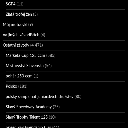
SGP4
(11)
Zlatá trofej žen
(5)
Můj motocykl
(9)
na jiných závodištích
(4)
Ostatní závody
(4 471)
Markéta Cup 125 ccm
(585)
Mistrovství Slovenska
(54)
pohár 250 ccm
(1)
Polsko
(181)
polský šampionát juniorských družstev
(80)
Slaný Speedway Academy
(25)
Slaný Trophy Talent 125
(10)
Speedway Friendship Cup
(41)