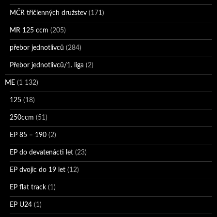
MČR tříčlenných družstev
(171)
MR 125 ccm
(205)
přebor jednotlivců
(284)
Přebor jednotlivců/1. liga
(2)
ME
(1 132)
125
(18)
250ccm
(51)
EP 85 – 190
(2)
EP do devatenácti let
(23)
EP dvojic do 19 let
(12)
EP flat track
(1)
EP U24
(1)