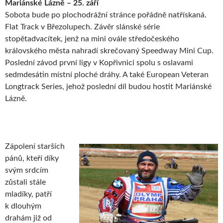
Mariánské Lázně – 25. září
Sobota bude po plochodrážní stránce pořádně natřískaná.
Flat Track v Březolupech. Závěr slánské série
stopětadvacítek, jenž na mini ovále středočeského
královského města nahradí skrečovaný Speedway Mini Cup.
Poslední závod první ligy v Kopřivnici spolu s oslavami
sedmdesátin místní ploché dráhy. A také European Veteran
Longtrack Series, jehož poslední díl budou hostit Mariánské
Lázně.
Zápolení starších
pánů, kteří díky
svým srdcím
zůstali stále
mladíky, patří
k dlouhým
drahám již od