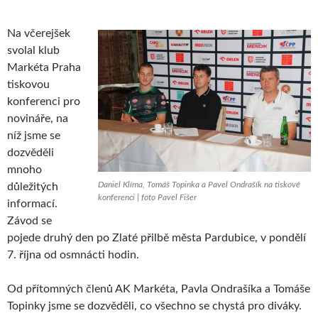
Na včerejšek
svolal klub
Markéta Praha
tiskovou
konferenci pro
novináře, na
níž jsme se
dozvěděli
mnoho
Daniel Klíma, Tomáš Topinka a Pavel Ondrašík na tiskové
důležitých
konferenci | foto Pavel Fišer
informací.
Závod se
pojede druhý den po Zlaté přilbě města Pardubice, v pondělí
7. října od osmnácti hodin.
Od přítomných členů AK Markéta, Pavla Ondrašíka a Tomáše
Topinky jsme se dozvěděli, co všechno se chystá pro diváky.