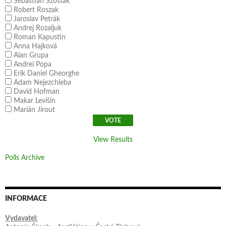
Sebastian Szostak
Robert Roszak
Jaroslav Petrák
Andrej Rozaljuk
Roman Kapustin
Anna Hajková
Alan Grupa
Andrei Popa
Erik Daniel Gheorghe
Adam Nejezchleba
David Hofman
Makar Levišin
Marián Jirout
View Results
Polls Archive
INFORMACE
Vydavatel: