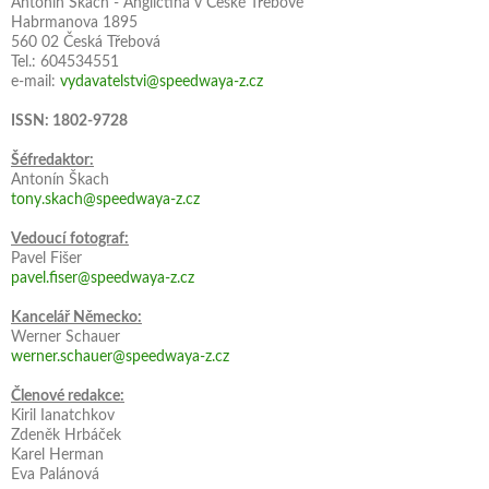
Antonín Škach - Angličtina v České Třebové
Habrmanova 1895
560 02 Česká Třebová
Tel.: 604534551
e-mail:
vydavatelstvi@speedwaya-z.cz
ISSN: 1802-9728
Šéfredaktor:
Antonín Škach
tony.skach@speedwaya-z.cz
Vedoucí fotograf:
Pavel Fišer
pavel.fiser@speedwaya-z.cz
Kancelář Německo:
Werner Schauer
werner.schauer@speedwaya-z.cz
Členové redakce:
Kiril Ianatchkov
Zdeněk Hrbáček
Karel Herman
Eva Palánová