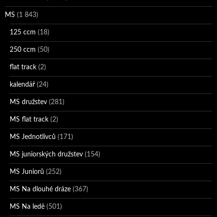
MS
(1 843)
125 ccm
(18)
250 ccm
(50)
flat track
(2)
kalendář
(24)
MS družstev
(281)
MS flat track
(2)
MS Jednotlivců
(171)
MS juniorských družstev
(154)
MS Juniorů
(252)
MS Na dlouhé dráze
(367)
MS Na ledě
(501)