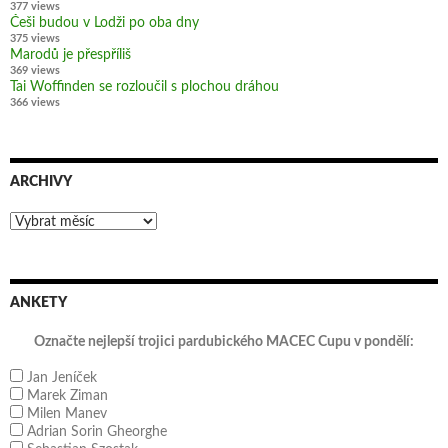
377 views
Češi budou v Lodži po oba dny
375 views
Marodů je přespříliš
369 views
Tai Woffinden se rozloučil s plochou dráhou
366 views
ARCHIVY
Archivy
ANKETY
Označte nejlepší trojici pardubického MACEC Cupu v pondělí:
Jan Jeníček
Marek Ziman
Milen Manev
Adrian Sorin Gheorghe