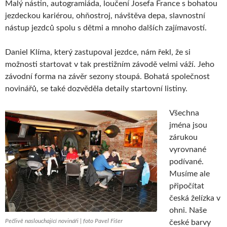
Malý nástin, autogramiáda, loučení Josefa France s bohatou
jezdeckou kariérou, ohňostroj, návštěva depa, slavnostní
nástup jezdců spolu s dětmi a mnoho dalších zajímavostí.
Daniel Klíma, který zastupoval jezdce, nám řekl, že si
možnosti startovat v tak prestižním závodě velmi váží. Jeho
závodní forma na závěr sezony stoupá. Bohatá společnost
novinářů, se také dozvěděla detaily startovní listiny.
Všechna
jména jsou
zárukou
vyrovnané
podívané.
Musíme ale
připočítat
česká želízka v
ohni. Naše
Pečlivě naslouchající novináři | foto Pavel Fišer
české barvy