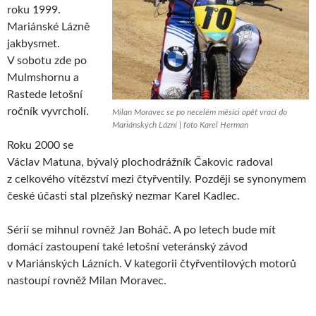
roku 1999.
Mariánské Lázně
jakbysmet.
V sobotu zde po
Mulmshornu a
Rastede letošní
ročník vyvrcholí.
Milan Moravec se po necelém měsíci opět vrací do
Mariánských Lázní | foto Karel Herman
Roku 2000 se
Václav Matuna, bývalý plochodrážník Čakovic radoval
z celkového vítězství mezi čtyřventily. Později se synonymem
české účasti stal plzeňský nezmar Karel Kadlec.
Sérií se mihnul rovněž Jan Boháč. A po letech bude mít
domácí zastoupení také letošní veteránský závod
v Mariánských Lázních. V kategorii čtyřventilových motorů
nastoupí rovněž Milan Moravec.