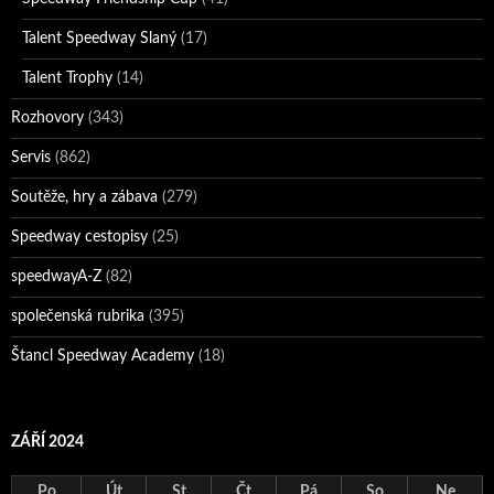
Talent Speedway Slaný
(17)
Talent Trophy
(14)
Rozhovory
(343)
Servis
(862)
Soutěže, hry a zábava
(279)
Speedway cestopisy
(25)
speedwayA-Z
(82)
společenská rubrika
(395)
Štancl Speedway Academy
(18)
ZÁŘÍ 2024
Po
Út
St
Čt
Pá
So
Ne