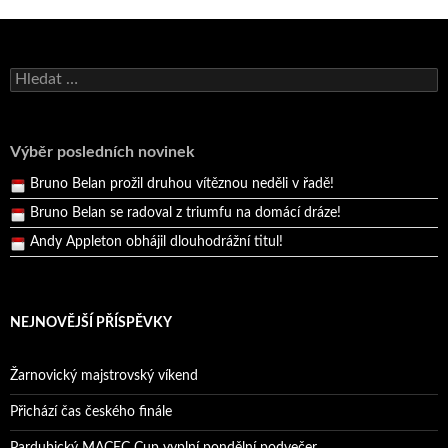
Bruno Belan se radoval z triumfu na domácí dráze!
Andy Appleton obhájil dlouhodrážní titul!
Vyhledávání
Reprezentační dvojice brala český titul!
Pražský přebor neskrblil překvapeními!
Výběr posledních novinek
Bruno Belan prožil druhou vítěznou neděli v řadě!
Bruno Belan se radoval z triumfu na domácí dráze!
Andy Appleton obhájil dlouhodrážní titul!
Reprezentační dvojice brala český titul!
NEJNOVĚJŠÍ PŘÍSPĚVKY
Žarnovický majstrovský víkend
Přichází čas českého finále
Pardubický MACEC Cup vyplní pondělní podvečer