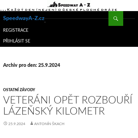
Hledat
SpeedwayA-Z.cz
PŘEJÍT
K
REGISTRACE
OBSAHU
PŘIHLÁSIT SE
WEBU
Archiv pro den: 25.9.2024
OSTATNÍ ZÁVODY
VETERÁNI OPĚT ROZBOUŘÍ
LÁZEŇSKÝ KILOMETR
25.9.2024
ANTONÍN ŠKACH