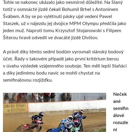
Tohle se nakonec ukázalo jako nesmírně důležité. Na Slaný
totiž v osmnácté jízdě čekali Bohumil Brhel s Antonínem
Švábem. A by se po vylétnutí pásky ujal vedení Pawel
Staszek, už v nájezdu jej dvojice MPM Olympu předčila jako
jeden muž. Naproti tomu Krzysztof Stojanowski s Filipem
Šiterou hravě odvedli ve dvacáté jízdě Divišov.
A právě díky těmto sedmi bodům vyrovnali slánský bodový
účet. Řády v takovém případě jako první kritérium berou
v úvahu výsledek vzájemného souboje. Ten měli lepší Slaňáci
a díky jedinému bodu navíc se mohli chystat na
semifinálovou rozjížďku.
Neček
ané
semifin
álové
rozuzle
ní