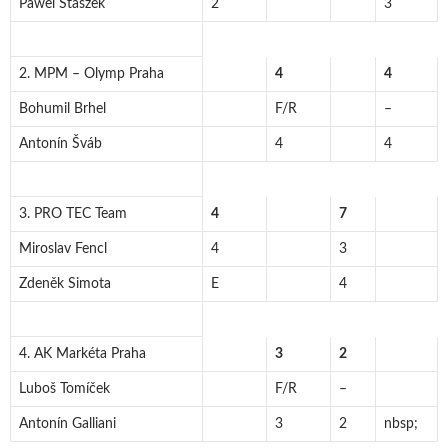
Pawel Staszek
2
3
2. MPM – Olymp Praha
4
4
Bohumil Brhel
F/R
–
Antonín Šváb
4
4
3. PRO TEC Team
4
7
Miroslav Fencl
4
3
Zdeněk Simota
E
4
4. AK Markéta Praha
3
2
Luboš Tomíček
F/R
–
Antonín Galliani
3
2
nbsp;