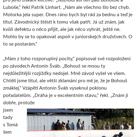
Luboše,“ řekl Patrik Linhart. „Nám ale všechno šlo bez chyb.
Motorka jela super. Dnes ráno bych byl rád za bednu a teď je
titul. Závodnický štěstí k tomu však patří. Já už znám, jak
kvůli defektu o něco přijít, ale jak něco vyhrát, ještě ne.
Mohlo by se to opakovat aspoň v juniorskejch družstvech. O
to se postarám.“
„Mám z toho rozporuplný pocity,“ popisoval své rozpoložení
po závodech Antonín Šváb. „Bohouš se mnou ty
nejdůležitější rozjížďky nedojel. Mně závod vyšel ve všem.
Chtěli jsme titul, ale větší zklamání pro mě je, že je Bohouš
zmáklej.“ Vzápětí Antonín Šváb vyseknul poklonu
pořadatelům. „Dráha je v excelentním stavu,“ řekl. „Znám ji
dobře, protože
jsem
tady
s Tomá
šem