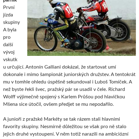
První
jízda
skupiny
A byla
pro
další
vývoj
vskutk
u určující. Antonín Galliani dokázal, že startovat umí
dokonale i mimo šampionát juniorských družstev. A tentokrát
mu v tomhle ohledu úspěšně sekundoval i Luboš Tomíček. A
než byste řekli švec, pražský pár se usadil v čele. Richard
Wolff výjimečně spojený s Karlem Průšou pod hlavičkou
Mšena sice útočil, ovšem předjet se mu nepodařilo.
A junioři z pražské Markéty se tak rázem stali hlavními
favority skupiny. Nesmírně důležitou se však pro ně stalo
jejich druhé vystoupení. V něm totiž narazili na ambiciózní