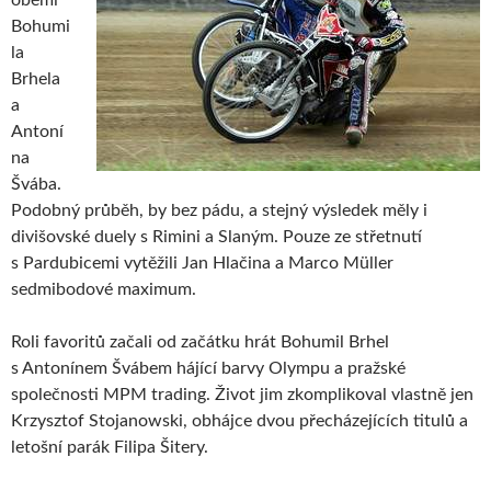
Bohumi
la
Brhela
a
Antoní
na
Švába.
Podobný průběh, by bez pádu, a stejný výsledek měly i
divišovské duely s Rimini a Slaným. Pouze ze střetnutí
s Pardubicemi vytěžili Jan Hlačina a Marco Müller
sedmibodové maximum.
Roli favoritů začali od začátku hrát Bohumil Brhel
s Antonínem Švábem hájící barvy Olympu a pražské
společnosti MPM trading. Život jim zkomplikoval vlastně jen
Krzysztof Stojanowski, obhájce dvou přecházejících titulů a
letošní parák Filipa Šitery.