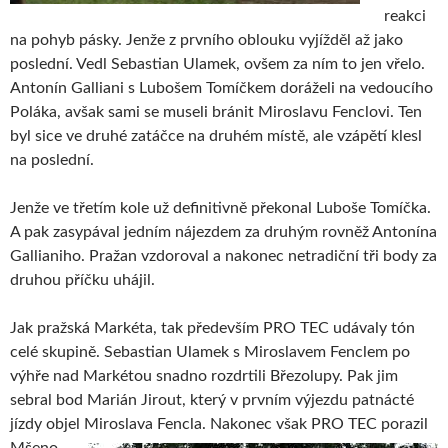
reakci
na pohyb pásky. Jenže z prvního oblouku vyjížděl až jako
poslední. Vedl Sebastian Ulamek, ovšem za ním to jen vřelo.
Antonín Galliani s Lubošem Tomíčkem doráželi na vedoucího
Poláka, avšak sami se museli bránit Miroslavu Fenclovi. Ten
byl sice ve druhé zatáčce na druhém místě, ale vzápětí klesl
na poslední.
Jenže ve třetím kole už definitivně překonal Luboše Tomíčka.
A pak zasypával jedním nájezdem za druhým rovněž Antonína
Gallianiho. Pražan vzdoroval a nakonec netradiční tři body za
druhou příčku uhájil.
Jak pražská Markéta, tak především PRO TEC udávaly tón
celé skupině. Sebastian Ulamek s Miroslavem Fenclem po
výhře nad Markétou snadno rozdrtili Březolupy. Pak jim
sebral bod Marián Jirout, který v prvním výjezdu patnácté
jízdy objel Miroslava Fencla.
Nakonec však PRO TEC porazil
Mšeno