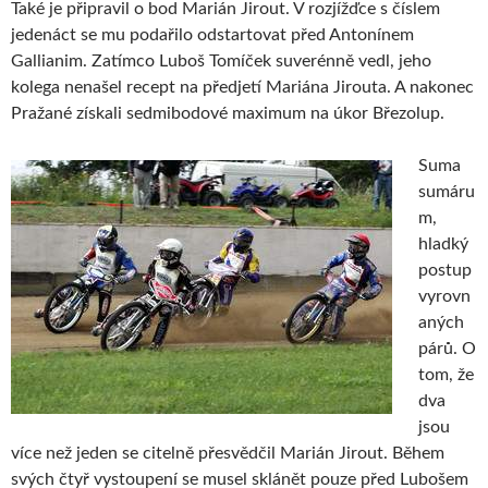
Také je připravil o bod Marián Jirout. V rozjížďce s číslem
jedenáct se mu podařilo odstartovat před Antonínem
Gallianim. Zatímco Luboš Tomíček suverénně vedl, jeho
kolega nenašel recept na předjetí Mariána Jirouta. A nakonec
Pražané získali sedmibodové maximum na úkor Březolup.
Suma
sumáru
m,
hladký
postup
vyrovn
aných
párů. O
tom, že
dva
jsou
více než jeden se citelně přesvědčil Marián Jirout. Během
svých čtyř vystoupení se musel sklánět pouze před Lubošem