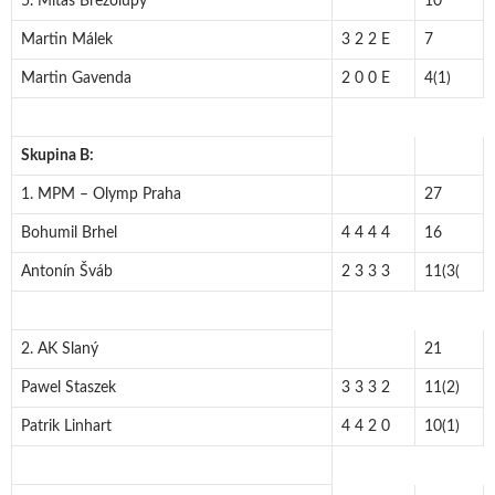
5. Mitas Březolupy
10
Martin Málek
3 2 2 E
7
Martin Gavenda
2 0 0 E
4(1)
Skupina B:
1. MPM – Olymp Praha
27
Bohumil Brhel
4 4 4 4
16
Antonín Šváb
2 3 3 3
11(3(
2. AK Slaný
21
Pawel Staszek
3 3 3 2
11(2)
Patrik Linhart
4 4 2 0
10(1)