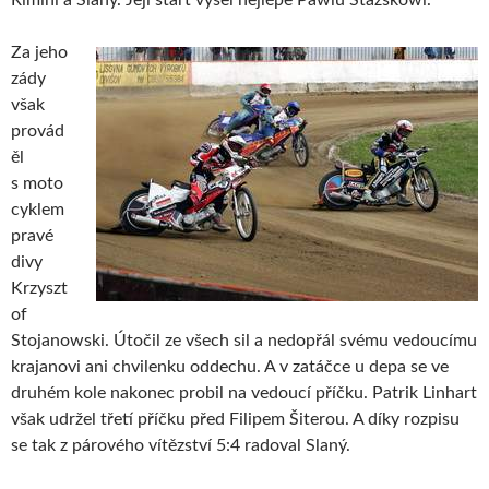
Za jeho
zády
však
provád
ěl
s moto
cyklem
pravé
divy
Krzyszt
of
Stojanowski. Útočil ze všech sil a nedopřál svému vedoucímu
krajanovi ani chvilenku oddechu. A v zatáčce u depa se ve
druhém kole nakonec probil na vedoucí příčku. Patrik Linhart
však udržel třetí příčku před Filipem Šiterou. A díky rozpisu
se tak z párového vítězství 5:4 radoval Slaný.