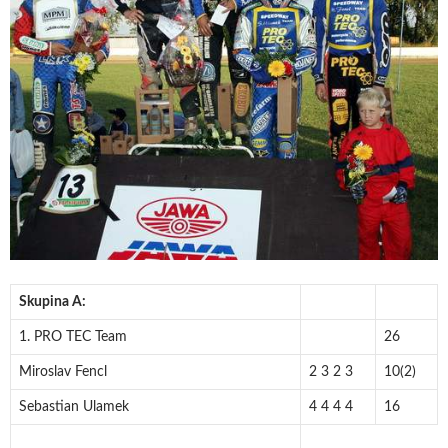
Skupina A:
1. PRO TEC Team
26
Miroslav Fencl
2 3 2 3
10(2)
Sebastian Ulamek
4 4 4 4
16