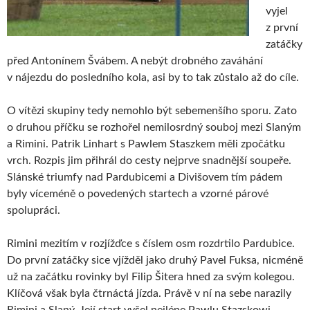
vyjel
z první
zatáčky
před Antonínem Švábem. A nebýt drobného zaváhání
v nájezdu do posledního kola, asi by to tak zůstalo až do cíle.
O vítězi skupiny tedy nemohlo být sebemenšího sporu. Zato
o druhou příčku se rozhořel nemilosrdný souboj mezi Slaným
a Rimini. Patrik Linhart s Pawlem Staszkem měli zpočátku
vrch. Rozpis jim přihrál do cesty nejprve snadnější soupeře.
Slánské triumfy nad Pardubicemi a Divišovem tím pádem
byly víceméně o povedených startech a vzorné párové
spolupráci.
Rimini mezitím v rozjížďce s číslem osm rozdrtilo Pardubice.
Do první zatáčky sice vjížděl jako druhý Pavel Fuksa, nicméně
už na začátku rovinky byl Filip Šitera hned za svým kolegou.
Klíčová však byla čtrnáctá jízda. Právě v ní na sebe narazily
Rimini a Slaný. Její start vyšel nejlépe Pawlu Stazskowi.