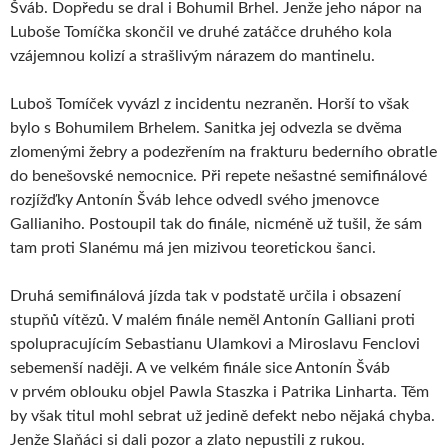
Šváb. Dopředu se dral i Bohumil Brhel. Jenže jeho nápor na
Luboše Tomíčka skončil ve druhé zatáčce druhého kola
vzájemnou kolizí a strašlivým nárazem do mantinelu.
Luboš Tomíček vyvázl z incidentu nezraněn. Horší to však
bylo s Bohumilem Brhelem. Sanitka jej odvezla se dvěma
zlomenými žebry a podezřením na frakturu bederního obratle
do benešovské nemocnice. Při repete nešastné semifinálové
rozjížďky Antonín Šváb lehce odvedl svého jmenovce
Gallianiho. Postoupil tak do finále, nicméně už tušil, že sám
tam proti Slanému má jen mizivou teoretickou šanci.
Druhá semifinálová jízda tak v podstatě určila i obsazení
stupňů vítězů. V malém finále neměl Antonín Galliani proti
spolupracujícím Sebastianu Ulamkovi a Miroslavu Fenclovi
sebemenší naději. A ve velkém finále sice Antonín Šváb
v prvém oblouku objel Pawla Staszka i Patrika Linharta. Těm
by však titul mohl sebrat už jedině defekt nebo nějaká chyba.
Jenže Slaňáci si dali pozor a zlato nepustili z rukou.