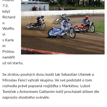
7:2,
když
Richard
u
Wolffo
vi
s Karle
m
Průšou
naměřil
už od startu.
Se ztrátou pouhých dvou bodů tak Sebastian Ulamek a
Miroslav Fencl vyhráli skupinu. Ve své podstatě o tom
rozhodla právě popsaná rozjížďka s Markétou. Luboš
Tomíček s Antonínem Gallianim totiž procházeli áčkem dle
naprosto shodného scénáře.