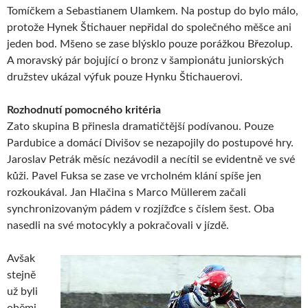
Tomíčkem a Sebastianem Ulamkem. Na postup do bylo málo,
protože Hynek Štichauer nepřidal do společného měšce ani
jeden bod. Mšeno se zase blýsklo pouze porážkou Březolup.
A moravský pár bojující o bronz v šampionátu juniorských
družstev ukázal výfuk pouze Hynku Štichauerovi.
Rozhodnutí pomocného kritéria
Zato skupina B přinesla dramatičtější podívanou. Pouze
Pardubice a domácí Divišov se nezapojily do postupové hry.
Jaroslav Petrák měsíc nezávodil a necítil se evidentně ve své
kůži. Pavel Fuksa se zase ve vrcholném klání spíše jen
rozkoukával. Jan Hlačina s Marco Müllerem začali
synchronizovaným pádem v rozjížďce s číslem šest. Oba
nasedli na své motocykly a pokračovali v jízdě.
Avšak
stejně
už byli
oběmi