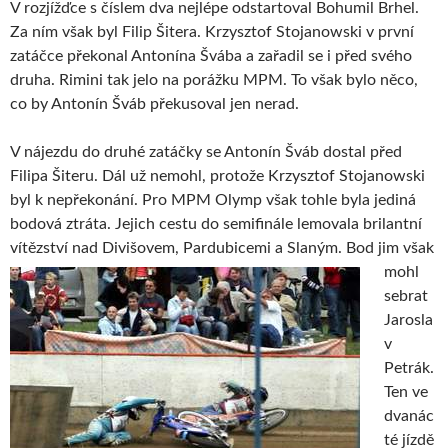
V rozjížďce s číslem dva nejlépe odstartoval Bohumil Brhel.
Za ním však byl Filip Šitera. Krzysztof Stojanowski v první
zatáčce překonal Antonína Švába a zařadil se i před svého
druha. Rimini tak jelo na porážku MPM. To však bylo něco,
co by Antonín Šváb překusoval jen nerad.
V nájezdu do druhé zatáčky se Antonín Šváb dostal před
Filipa Šiteru. Dál už nemohl, protože Krzysztof Stojanowski
byl k nepřekonání. Pro MPM Olymp však tohle byla jediná
bodová ztráta. Jejich cestu do semifinále lemovala brilantní
vítězství nad Divišovem,
Pardubicemi a Slaným. Bod jim však
mohl
sebrat
Jarosla
v
Petrák.
Ten ve
dvanác
té jízdě