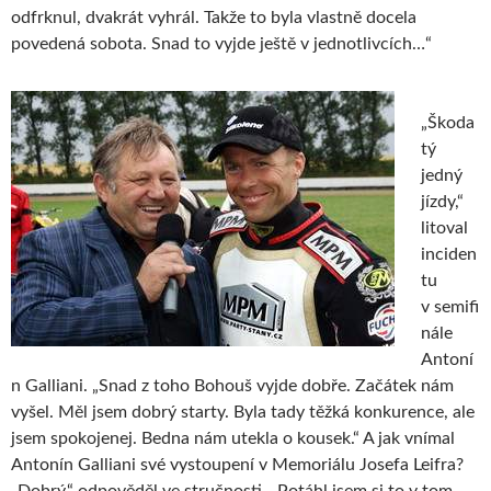
odfrknul, dvakrát vyhrál. Takže to byla vlastně docela
povedená sobota. Snad to vyjde ještě v jednotlivcích…“
„Škoda
tý
jedný
jízdy,“
litoval
inciden
tu
v semifi
nále
Antoní
n Galliani. „Snad z toho Bohouš vyjde dobře. Začátek nám
vyšel. Měl jsem dobrý starty. Byla tady těžká konkurence, ale
jsem spokojenej. Bedna nám utekla o kousek.“ A jak vnímal
Antonín Galliani své vystoupení v Memoriálu Josefa Leifra?
„Dobrý,“ odpověděl ve stručnosti. „Potáhl jsem si to v tom