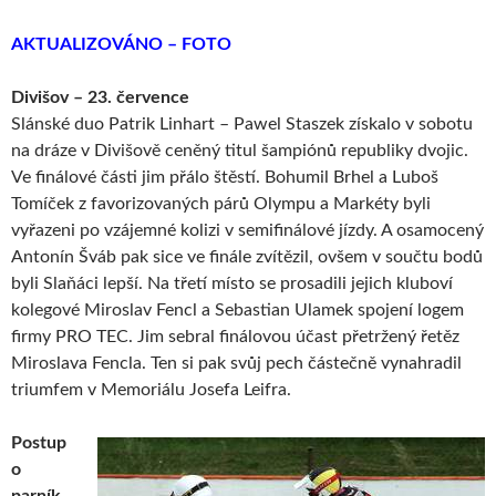
AKTUALIZOVÁNO – FOTO
Divišov – 23. července
Slánské duo Patrik Linhart – Pawel Staszek získalo v sobotu
na dráze v Divišově ceněný titul šampiónů republiky dvojic.
Ve finálové části jim přálo štěstí. Bohumil Brhel a Luboš
Tomíček z favorizovaných párů Olympu a Markéty byli
vyřazeni po vzájemné kolizi v semifinálové jízdy. A osamocený
Antonín Šváb pak sice ve finále zvítězil, ovšem v součtu bodů
byli Slaňáci lepší. Na třetí místo se prosadili jejich kluboví
kolegové Miroslav Fencl a Sebastian Ulamek spojení logem
firmy PRO TEC. Jim sebral finálovou účast přetržený řetěz
Miroslava Fencla. Ten si pak svůj pech částečně vynahradil
triumfem v Memoriálu Josefa Leifra.
Postup
o
parník