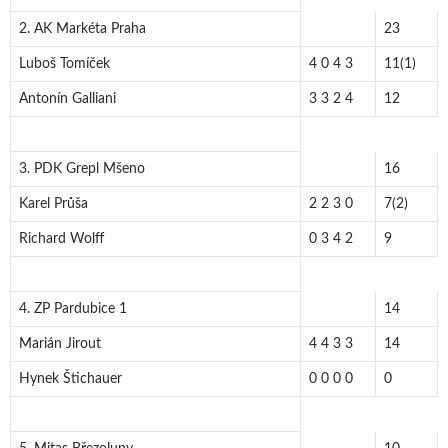
2. AK Markéta Praha
23
Luboš Tomíček
4 0 4 3
11(1)
Antonín Galliani
3 3 2 4
12
3. PDK Grepl Mšeno
16
Karel Průša
2 2 3 0
7(2)
Richard Wolff
0 3 4 2
9
4. ZP Pardubice 1
14
Marián Jirout
4 4 3 3
14
Hynek Štichauer
0 0 0 0
0