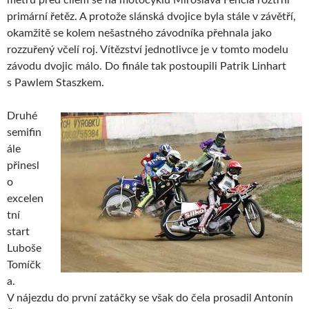
primární řetěz. A protože slánská dvojice byla stále v závětří,
okamžitě se kolem nešastného závodníka přehnala jako
rozzuřený včelí roj. Vítězství jednotlivce je v tomto modelu
závodu dvojic málo. Do finále tak postoupili Patrik Linhart
s Pawlem Staszkem.
Druhé
semifin
ále
přinesl
o
excelen
tní
start
Luboše
Tomíčk
a.
V nájezdu do první zatáčky se však do čela prosadil Antonín