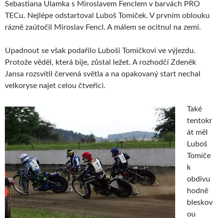
Sebastiana Ulamka s Miroslavem Fenclem v barvách PRO
TECu. Nejlépe odstartoval Luboš Tomíček. V prvním oblouku
rázně zaútočil Miroslav Fencl. A málem se ocitnul na zemi.
Upadnout se však podařilo Luboši Tomíčkovi ve výjezdu.
Protože věděl, která bije, zůstal ležet. A rozhodčí Zdeněk
Jansa rozsvítil červená světla a na opakovaný start nechal
velkoryse najet celou čtveřici.
Také
tentokr
át měl
Luboš
Tomíče
k
obdivu
hodně
bleskov
ou