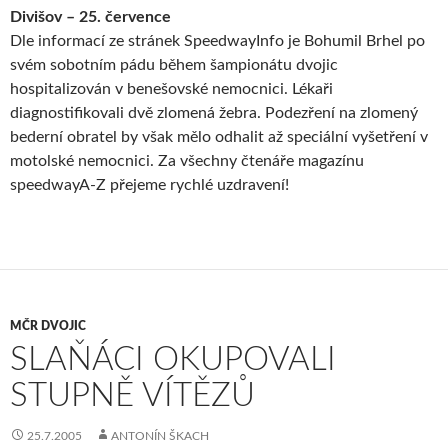
Divišov – 25. července
Dle informací ze stránek SpeedwayInfo je Bohumil Brhel po
svém sobotním pádu během šampionátu dvojic
hospitalizován v benešovské nemocnici. Lékaři
diagnostifikovali dvě zlomená žebra. Podezření na zlomený
bederní obratel by však mělo odhalit až speciální vyšetření v
motolské nemocnici. Za všechny čtenáře magazínu
speedwayA-Z přejeme rychlé uzdravení!
MČR DVOJIC
SLAŇÁCI OKUPOVALI
STUPNĚ VÍTĚZŮ
25.7.2005
ANTONÍN ŠKACH