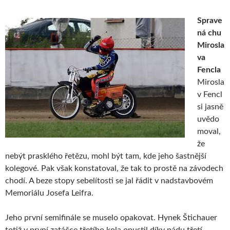
Sprave
ná chu
Mirosla
va
Fencla
Mirosla
v Fencl
si jasně
uvědo
moval,
že
nebýt prasklého řetězu, mohl být tam, kde jeho šastnější
kolegové. Pak však konstatoval, že tak to prostě na závodech
chodí. A beze stopy sebelítosti se jal řádit v nadstavbovém
Memoriálu Josefa Leifra.
Jeho první semifinále se muselo opakovat. Hynek Štichauer
totiž v první zatáčce třetího kola opustil díky pádu třetí