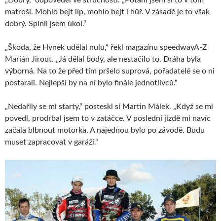
matroši. Mohlo bejt líp, mohlo bejt i hůř. V zásadě je to však
dobrý. Splnil jsem úkol.“
„Škoda, že Hynek udělal nulu,“ řekl magazínu speedwayA-Z
Marián Jirout. „Já dělal body, ale nestačilo to. Dráha byla
výborná. Na to že před tím pršelo suprová, pořadatelé se o ni
postarali. Nejlepší by na ní bylo finále jednotlivců.“
„Nedařily se mi starty,“ posteskl si Martin Málek. „Když se mi
povedl, prodrbal jsem to v zatáčce. V poslední jízdě mi navíc
začala blbnout motorka. A najednou bylo po závodě. Budu
muset zapracovat v garáži.“