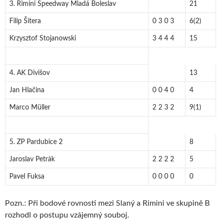
3. Rimini Speedway Mladá Boleslav
21
Filip Šitera
0 3 0 3
6(2)
Krzysztof Stojanowski
3 4 4 4
15
4. AK Divišov
13
Jan Hlačina
0 0 4 0
4
Marco Müller
2 2 3 2
9(1)
5. ZP Pardubice 2
8
Jaroslav Petrák
2 2 2 2
5
Pavel Fuksa
0 0 0 0
0
Pozn.: Při bodové rovnosti mezi Slaný a Rimini ve skupině B
rozhodl o postupu vzájemný souboj.