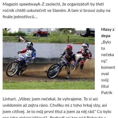
Magazín speedwayA-Z zaslechl, že organizátoři by třetí
ročník chtěli uskutečnit ve Slaném. A tam si brousí zuby na
finále jednotlivců…
Hlasy z
depa
„Bylo
to
nečeka
ný,“
koment
oval
svůj
titul
Patrik
Linhart. „Vůbec jsem nečekal, že vyhrajeme. To si asi
uvědomím až zejtra ráno. Chvilku mi z toho hrkaj slzy, asi
jsem citlivej. Je to můj první titul a jsem za něj rád.“ Co bylo
pro jeho získání klíčové? „Rozhodl asi ten pád Bohouše a