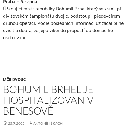
Praha – 5. srpna
Úřadující mistr republiky Bohumil Brhel,který se zranil při
divišovském šampionátu dvojic, podstoupil předevčírem
druhou operaci. Podle posledních informací už začal pilně
cvičit a doufá, že jej o víkendu propustí do domácího
ošetřování.
MČR DVOJIC
BOHUMIL BRHEL JE
HOSPITALIZOVÁN V
BENEŠOVĚ
25.7.2005
ANTONÍN ŠKACH