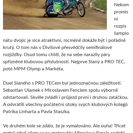
Nekom
promis
ní
rozpis
šampio
nátu dvojic je sice atraktivní, nicméně dokáže být i pořádně
krutý. O tom nás v Divišově přesvědčily semifinálové
rozjížďky. Osud tomu chtěl, že na sebe narazily páry
spřízněné klubovou příslušností. Nejprve Slaný a PRO TEC,
poté MPM Olymp a Markéta.
Duel Slaného s PRO TECem byl jednoznačnou záležitostí.
Sebastian Ulamek s Miroslavem Fenclem spolu výborně
odstartovali. Skvěle zvládli i průjezd první i druhou zatáčkou.
A odvrátili všechny počáteční útoky svých klubových kolegů
Patrika Linharta a Pavla Staszka.
Ve druhém kole se zdálo, že je vymalováno. Ale ouha! Třicet
metrů před cílem se na motocyklu Miroslava Fencla roztrhl