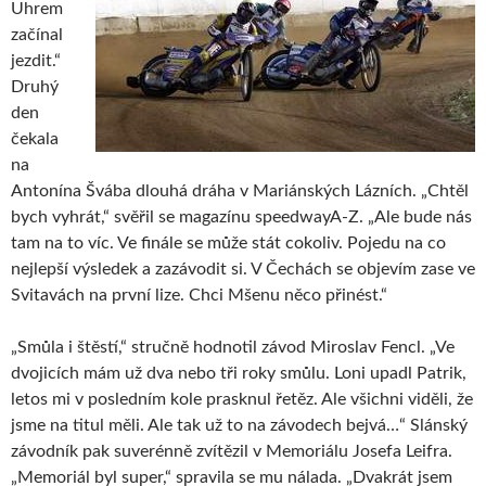
Uhrem
začínal
jezdit.“
Druhý
den
čekala
na
Antonína Švába dlouhá dráha v Mariánských Lázních. „Chtěl
bych vyhrát,“ svěřil se magazínu speedwayA-Z. „Ale bude nás
tam na to víc. Ve finále se může stát cokoliv. Pojedu na co
nejlepší výsledek a zazávodit si. V Čechách se objevím zase ve
Svitavách na první lize. Chci Mšenu něco přinést.“
„Smůla i štěstí,“ stručně hodnotil závod Miroslav Fencl. „Ve
dvojicích mám už dva nebo tři roky smůlu. Loni upadl Patrik,
letos mi v posledním kole prasknul řetěz. Ale všichni viděli, že
jsme na titul měli. Ale tak už to na závodech bejvá…“ Slánský
závodník pak suverénně zvítězil v Memoriálu Josefa Leifra.
„Memoriál byl super,“ spravila se mu nálada. „Dvakrát jsem