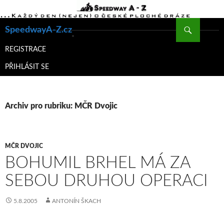
Hledat
SpeedwayA-Z.cz
PŘEJÍT
K
REGISTRACE
OBSAHU
PŘIHLÁSIT SE
WEBU
Archiv pro rubriku: MČR Dvojic
MČR DVOJIC
BOHUMIL BRHEL MÁ ZA
SEBOU DRUHOU OPERACI
5.8.2005
ANTONÍN ŠKACH