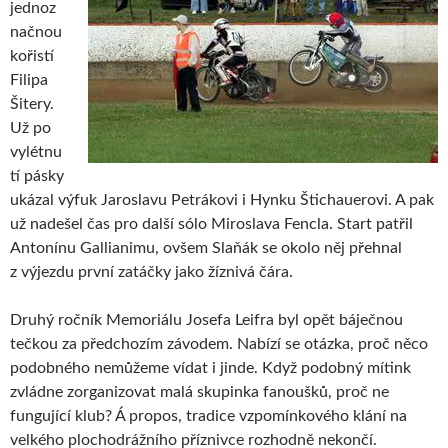
jednoz
načnou
kořistí
Filipa
Šitery.
Už po
vylétnu
tí pásky
ukázal výfuk Jaroslavu Petrákovi i Hynku Štichauerovi. A pak
už nadešel čas pro další sólo Miroslava Fencla. Start patřil
Antonínu Gallianimu, ovšem Slaňák se okolo něj přehnal
z výjezdu první zatáčky jako žíznivá čára.
Druhý ročník Memoriálu Josefa Leifra byl opět báječnou
tečkou za předchozím závodem. Nabízí se otázka, proč něco
podobného nemůžeme vídat i jinde. Když podobný mítink
zvládne zorganizovat malá skupinka fanoušků, proč ne
fungující klub? Á propos, tradice vzpomínkového klání na
velkého plochodrážního příznivce rozhodně nekončí.