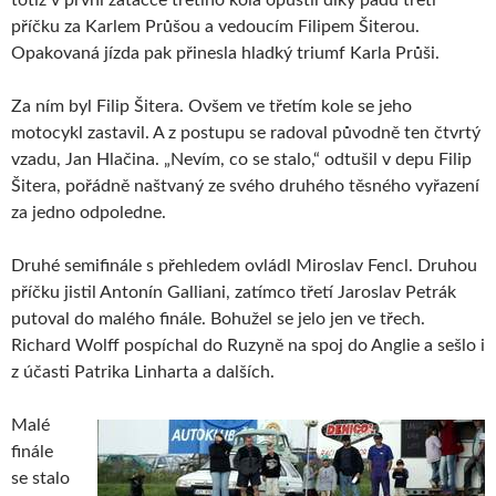
příčku za Karlem Průšou a vedoucím Filipem Šiterou.
Opakovaná jízda pak přinesla hladký triumf Karla Průši.
Za ním byl Filip Šitera. Ovšem ve třetím kole se jeho
motocykl zastavil. A z postupu se radoval původně ten čtvrtý
vzadu, Jan Hlačina. „Nevím, co se stalo,“ odtušil v depu Filip
Šitera, pořádně naštvaný ze svého druhého těsného vyřazení
za jedno odpoledne.
Druhé semifinále s přehledem ovládl Miroslav Fencl. Druhou
příčku jistil Antonín Galliani, zatímco třetí Jaroslav Petrák
putoval do malého finále. Bohužel se jelo jen ve třech.
Richard Wolff pospíchal do Ruzyně na spoj do Anglie a sešlo i
z účasti Patrika Linharta a dalších.
Malé
finále
se stalo