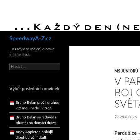
Hledat
SpeedwayA-Z.cz
Bruno Belan se radoval z
triumfu na domácí dráze!
…Každý den (nejen) o české
ploché dráze
Andy Appleton obhájil
dlouhodrážní titul!
Vyhledávání
Reprezentační dvojice
MS JUNIORŮ
brala český titul!
V PA
Pražský přebor neskrblil
Výběr posledních novinek
BOJ 
překvapeními!
Bruno Belan prožil druhou
SVĚT
vítěznou neděli v řadě!
Bruno Belan se radoval z
25.6.2026
triumfu na domácí dráze!
Andy Appleton obhájil
Pardubice –
dlouhodrážní titul!