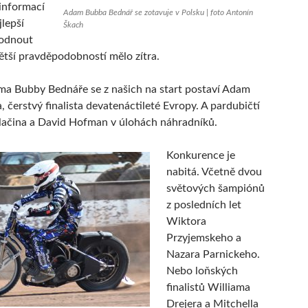
informací
Adam Bubba Bednář se zotavuje v Polsku | foto Antonín
jlepší
Škach
hodnout
větší pravděpodobností mělo zítra.
a Bubby Bednáře se z našich na start postaví Adam
, čerstvý finalista devatenáctileté Evropy. A pardubičtí
lačina a David Hofman v úlohách náhradníků.
Konkurence je
nabitá. Včetně dvou
světových šampiónů
z posledních let
Wiktora
Przyjemskeho a
Nazara Parnickeho.
Nebo loňských
finalistů Williama
Drejera a Mitchella