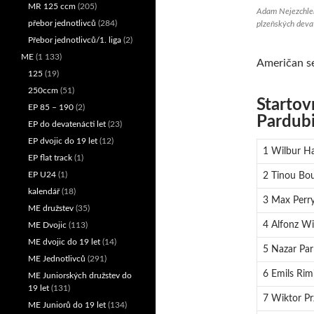
MR 125 ccm
(205)
Adam Nejezchleb
přebor jednotlivců
(284)
plzeňských deva
Přebor jednotlivců/1. liga
(2)
ME
(1 133)
Američan s
125
(19)
250ccm
(51)
Startov
EP 85 – 190
(2)
Pardubi
EP do devatenácti let
(23)
EP dvojic do 19 let
(12)
1 Wilbur H
EP flat track
(1)
EP U24
(1)
2 Tinou Bou
kalendář
(18)
3 Max Perr
ME družstev
(35)
4 Alfonz Wi
ME Dvojic
(113)
ME dvojic do 19 let
(14)
5 Nazar Par
ME Jednotlivců
(291)
6 Emils Rim
ME Juniorských družstev do
19 let
(131)
7 Wiktor Pr
ME Juniorů do 19 let
(134)