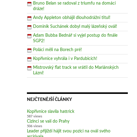
Bruno Belan se radoval z triumfu na domácí
dráze!
Andy Appleton obhájil dlouhodrážní titul!
Dominik Suchánek dobyl malý lázeňský ovál!
Adam Bubba Bednář si vyjel postup do finále
SGP2!
Poláci měli na Borech pré!
Kopřivnice vyhrála i v Pardubicích!
Mistrovský flat track se vrátil do Mariánských
Lázní!
NEJČTENĚJŠÍ ČLÁNKY
Kopřivnice slavila hattrick
587 views
Cizinci se valí do Prahy
506 views
Leader přijíždí hájit svou pozici na ovál svého
arcirivala