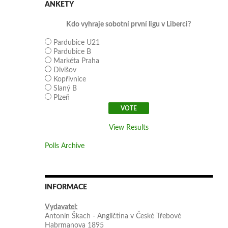
ANKETY
Kdo vyhraje sobotní první ligu v Liberci?
Pardubice U21
Pardubice B
Markéta Praha
Divišov
Kopřivnice
Slaný B
Plzeň
View Results
Polls Archive
INFORMACE
Vydavatel:
Antonín Škach - Angličtina v České Třebové
Habrmanova 1895