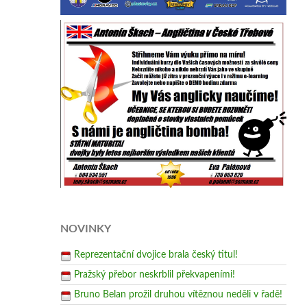
NOVINKY
Reprezentační dvojice brala český titul!
Pražský přebor neskrblil překvapeními!
Bruno Belan prožil druhou vítěznou neděli v řadě!