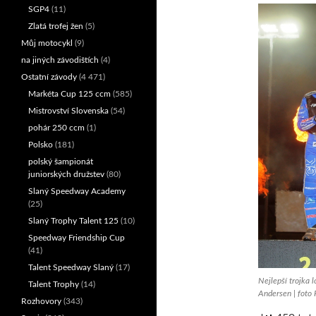
SGP4
(11)
Zlatá trofej žen
(5)
Můj motocykl
(9)
na jiných závodištích
(4)
Ostatní závody
(4 471)
Markéta Cup 125 ccm
(585)
Mistrovství Slovenska
(54)
pohár 250 ccm
(1)
Polsko
(181)
polský šampionát
juniorských družstev
(80)
Slaný Speedway Academy
(25)
Slaný Trophy Talent 125
(10)
Speedway Friendship Cup
(41)
Talent Speedway Slaný
(17)
Nejlepší trojka 
Talent Trophy
(14)
Andersen | foto 
Rozhovory
(343)