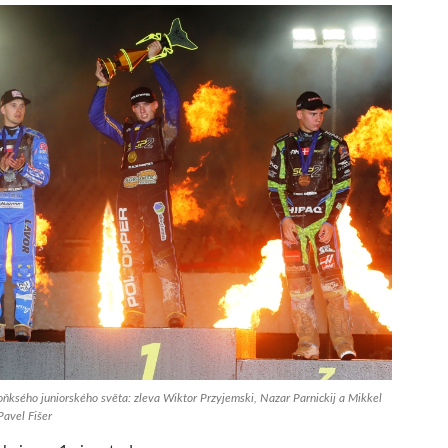
loňksého juniorského světa: zleva Wiktor Przyjemski, Nazar Parnickij a Mikkel
Pavel Fišer