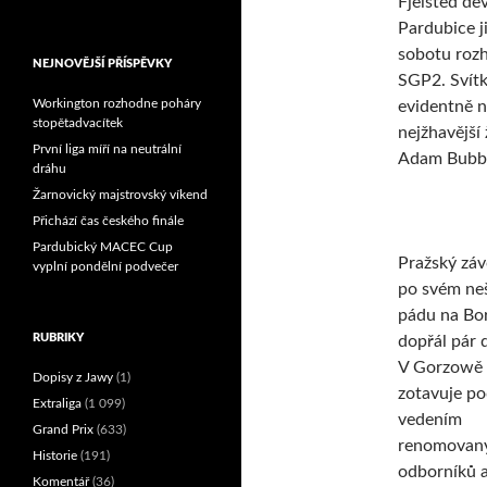
Fjelsted de
Reprezentační dvojice
Pardubice j
brala český titul!
sobotu rozh
NEJNOVĚJŠÍ PŘÍSPĚVKY
SGP2. Svítk
Workington rozhodne poháry
evidentně ne
stopětadvacítek
nejžhavější 
První liga míří na neutrální
Adam Bubba
dráhu
Žarnovický majstrovský víkend
Přichází čas českého finále
Pardubický MACEC Cup
Pražský záv
vyplní pondělní podvečer
po svém ne
pádu na Bo
RUBRIKY
dopřál pár 
V Gorzowě 
Dopisy z Jawy
(1)
zotavuje p
Extraliga
(1 099)
vedením
Grand Prix
(633)
renomovan
Historie
(191)
odborníků a
Komentář
(36)