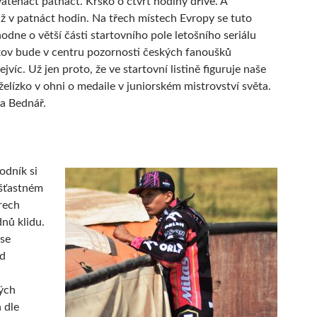
vatenáct patnáct. Krško o čtvrt hodiny dříve. A
iž v patnáct hodin. Na třech místech Evropy se tuto
odne o větší části startovního pole letošního seriálu
ov bude v centru pozornosti českých fanoušků
jvíc. Už jen proto, že ve startovní listině figuruje naše
želízko v ohni o medaile v juniorském mistrovství světa.
 Bednář.
odník si
šťastném
rech
dnů klidu.
se
od
ých
 dle