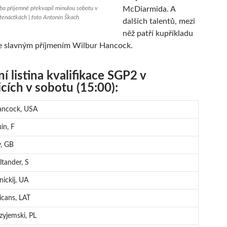
a příjemně překvapil minulou sobotu v
McDiarmida. A
tenáctkách | foto Antonín Škach
dalších talentů, mezi
něž patří kupříkladu
e slavným příjmením Wilbur Hancock.
ní listina kvalifikace SGP2 v
cích v sobotu (15:00):
ancock, USA
in, F
y, GB
ltander, S
nickij, UA
icans, LAT
zyjemski, PL