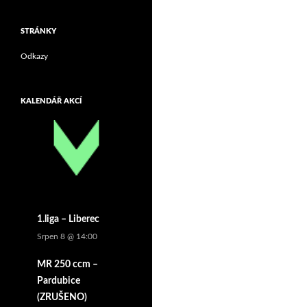
STRÁNKY
Odkazy
KALENDÁŘ AKCÍ
1.liga – Liberec
Srpen 8 @ 14:00
MR 250 ccm –
Pardubice
(ZRUŠENO)