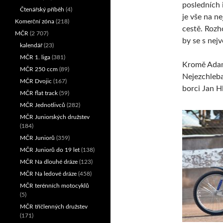
posledních 
Čtenářský příběh
(4)
je vše na ne
Komerční zóna
(218)
cestě. Roz
MČR
(2 707)
by se s nej
kalendář
(23)
MČR 1. liga
(381)
Kromě Adam
MČR 250 ccm
(89)
Nejezchleba
MČR Dvojic
(167)
borci Jan H
MČR flat track
(59)
MČR Jednotlivců
(282)
MČR Juniorských družstev
(184)
MČR Juniorů
(359)
MČR Juniorů do 19 let
(138)
MČR Na dlouhé dráze
(123)
MČR Na ledové dráze
(458)
MČR terénních motocyklů
(5)
MČR tříčlenných družstev
(171)