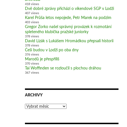
418 views
Dvě dobré zprávy přichází o víkendové SGP v Lodži
407 views
Karel Průša letos nepojede, Petr Marek na podzim
403 views
Gregor Zorko našel správný provázek k rozmotání
spleteného klubíčka pražské juniorky
378 views
David Lizák s Lukášem Hromádkou přepsali historii
378 views
Češi budou v Lodži po oba dny
376 views
Marodů je přespříliš
370 views
Tai Woffinden se rozloučil s plochou dráhou
367 views
ARCHIVY
Archivy