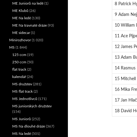
ME Juniorů na ledě
(1)
8 Patrick H
ME Klubů
(26)
9 Adam Nej
ME Na ledě
(130)
10 William 
ME Na travnaté dráze
(93)
ME sidecar
(1)
11 Ace Pijp
Minirozhovor
(1 020)
12 James P
MS
(1 844)
125 ccm
(19)
13 Adam Bu
250 ccm
(50)
14 Rasmus K
flat track
(2)
kalendář
(24)
15 Mitchel
MS družstev
(281)
16 Mika Fre
MS flat track
(2)
MS Jednotlivců
(171)
17 Jan Hlač
MS juniorských družstev
18 David H
(154)
MS Juniorů
(252)
MS Na dlouhé dráze
(367)
MS Na ledě
(501)