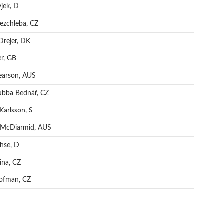
yjek, D
ezchleba, CZ
Drejer, DK
er, GB
earson, AUS
bba Bednář, CZ
arlsson, S
l McDiarmid, AUS
hse, D
ina, CZ
ofman, CZ