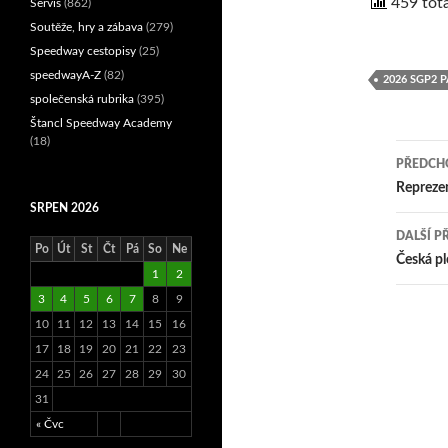
459 tota
Servis
(862)
Soutěže, hry a zábava
(279)
Speedway cestopisy
(25)
speedwayA-Z
(82)
2026 SGP2 
společenská rubrika
(395)
Štancl Speedway Academy
(18)
PŘEDCHO
Nav
Reprezen
SRPEN 2026
pro
DALŠÍ P
Po
Út
St
Čt
Pá
So
Ne
přís
Česká p
1
2
3
4
5
6
7
8
9
10
11
12
13
14
15
16
17
18
19
20
21
22
23
24
25
26
27
28
29
30
31
« Čvc