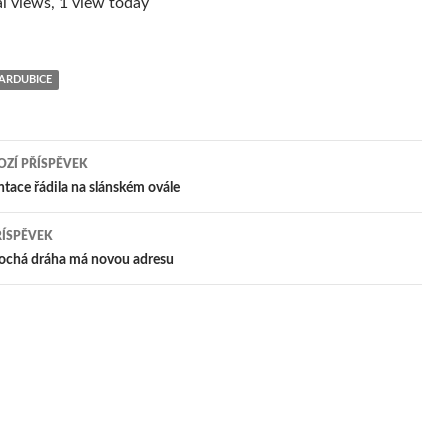
l views, 1 view today
PARDUBICE
ZÍ PŘÍSPĚVEK
igace
tace řádila na slánském ovále
ŘÍSPĚVEK
pěvek
lochá dráha má novou adresu