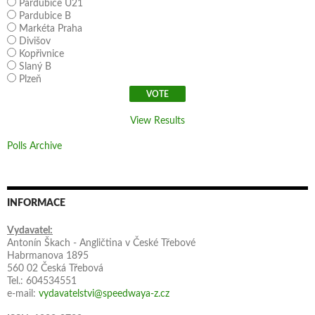
Pardubice U21
Pardubice B
Markéta Praha
Divišov
Kopřivnice
Slaný B
Plzeň
View Results
Polls Archive
INFORMACE
Vydavatel:
Antonín Škach - Angličtina v České Třebové
Habrmanova 1895
560 02 Česká Třebová
Tel.: 604534551
e-mail:
vydavatelstvi@speedwaya-z.cz