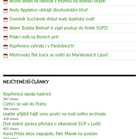
Bruno Belan se radoval z triumfu na domácí dráze!
Andy Appleton obhájil dlouhodrážní titul!
Dominik Suchánek dobyl malý lázeňský ovál!
Adam Bubba Bednář si vyjel postup do finále SGP2!
Poláci měli na Borech pré!
Kopřivnice vyhrála i v Pardubicích!
Mistrovský flat track se vrátil do Mariánských Lázní!
NEJČTENĚJŠÍ ČLÁNKY
Kopřivnice slavila hattrick
587 views
Cizinci se valí do Prahy
506 views
Leader přijíždí hájit svou pozici na ovál svého arcirivala
418 views
Dvě dobré zprávy přichází o víkendové SGP v Lodži
407 views
Karel Průša letos nepojede, Petr Marek na podzim
403 views