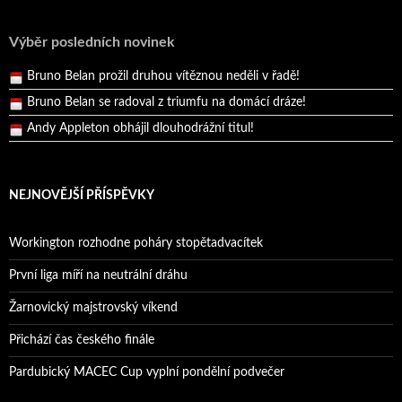
Reprezentační dvojice brala český titul!
Pražský přebor neskrblil překvapeními!
Výběr posledních novinek
Bruno Belan prožil druhou vítěznou neděli v řadě!
Bruno Belan se radoval z triumfu na domácí dráze!
Andy Appleton obhájil dlouhodrážní titul!
Reprezentační dvojice brala český titul!
NEJNOVĚJŠÍ PŘÍSPĚVKY
Workington rozhodne poháry stopětadvacítek
První liga míří na neutrální dráhu
Žarnovický majstrovský víkend
Přichází čas českého finále
Pardubický MACEC Cup vyplní pondělní podvečer