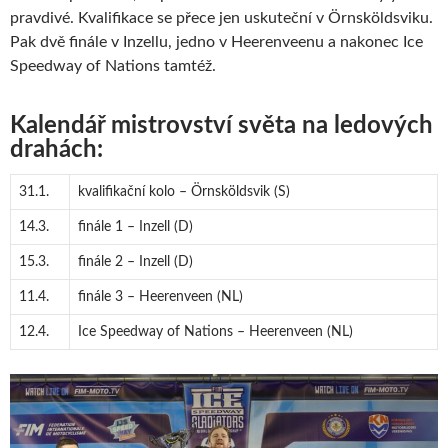
pravdivé. Kvalifikace se přece jen uskuteční v Örnsköldsviku.
Pak dvě finále v Inzellu, jedno v Heerenveenu a nakonec Ice
Speedway of Nations tamtéž.
Kalendář mistrovství světa na ledových
drahách:
31.1.
kvalifikační kolo – Örnsköldsvik (S)
14.3.
finále 1 – Inzell (D)
15.3.
finále 2 – Inzell (D)
11.4.
finále 3 – Heerenveen (NL)
12.4.
Ice Speedway of Nations – Heerenveen (NL)