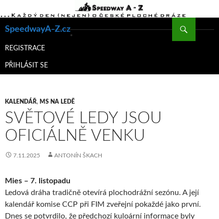
Hledat
SpeedwayA-Z.cz
PŘEJÍT
K
REGISTRACE
OBSAHU
PŘIHLÁSIT SE
WEBU
KALENDÁŘ
,
MS NA LEDĚ
SVĚTOVÉ LEDY JSOU
OFICIÁLNĚ VENKU
7.11.2025
ANTONÍN ŠKACH
Mies – 7. listopadu
Ledová dráha tradičně otevírá plochodrážní sezónu. A její
kalendář komise CCP při FIM zveřejní pokaždé jako první.
Dnes se potvrdilo, že předchozí kuloární informace byly