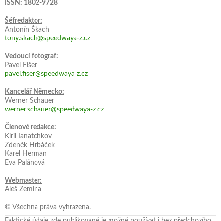
ISSN: 1802-9728
Šéfredaktor:
Antonín Škach
tony.skach@speedwaya-z.cz
Vedoucí fotograf:
Pavel Fišer
pavel.fiser@speedwaya-z.cz
Kancelář Německo:
Werner Schauer
werner.schauer@speedwaya-z.cz
Členové redakce:
Kiril Ianatchkov
Zdeněk Hrbáček
Karel Herman
Eva Palánová
Webmaster:
Aleš Zemina
© Všechna práva vyhrazena.
Faktické údaje zde publikované je možné používat i bez předchozího