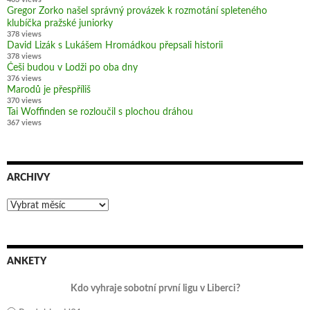
Gregor Zorko našel správný provázek k rozmotání spleteného
klubíčka pražské juniorky
378 views
David Lizák s Lukášem Hromádkou přepsali historii
378 views
Češi budou v Lodži po oba dny
376 views
Marodů je přespříliš
370 views
Tai Woffinden se rozloučil s plochou dráhou
367 views
ARCHIVY
Archivy
ANKETY
Kdo vyhraje sobotní první ligu v Liberci?