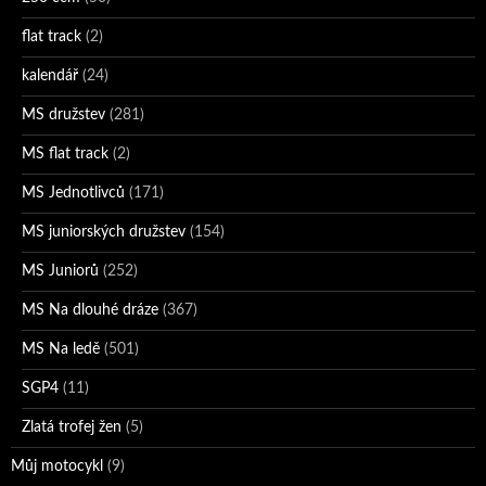
flat track
(2)
kalendář
(24)
MS družstev
(281)
MS flat track
(2)
MS Jednotlivců
(171)
MS juniorských družstev
(154)
MS Juniorů
(252)
MS Na dlouhé dráze
(367)
MS Na ledě
(501)
SGP4
(11)
Zlatá trofej žen
(5)
Můj motocykl
(9)