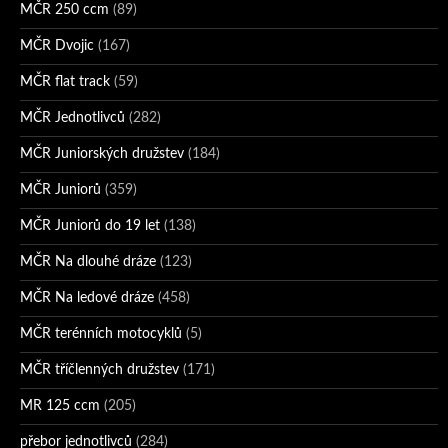
MČR 250 ccm
(89)
MČR Dvojic
(167)
MČR flat track
(59)
MČR Jednotlivců
(282)
MČR Juniorských družstev
(184)
MČR Juniorů
(359)
MČR Juniorů do 19 let
(138)
MČR Na dlouhé dráze
(123)
MČR Na ledové dráze
(458)
MČR terénních motocyklů
(5)
MČR tříčlenných družstev
(171)
MR 125 ccm
(205)
přebor jednotlivců
(284)