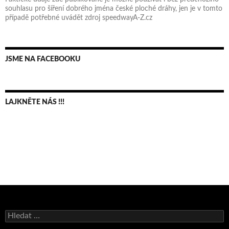
souhlasu pro šíření dobrého jména české ploché dráhy, jen je v tomto
případě potřebné uvádět zdroj speedwayA-Z.cz
JSME NA FACEBOOKU
LAJKNĚTE NÁS !!!
Bruno Belan se radoval z triumfu na domácí dráze!
Vyhledávání
Andy Appleton obhájil dlouhodrážní titul!