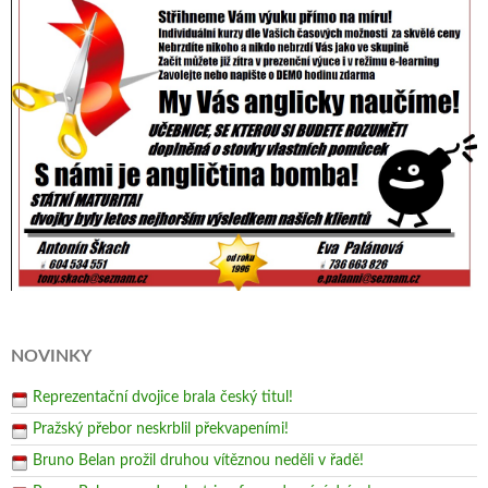
NOVINKY
Reprezentační dvojice brala český titul!
Pražský přebor neskrblil překvapeními!
Bruno Belan prožil druhou vítěznou neděli v řadě!