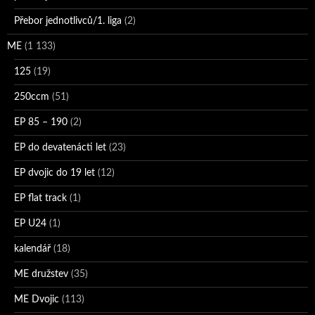
Přebor jednotlivců/1. liga
(2)
ME
(1 133)
125
(19)
250ccm
(51)
EP 85 – 190
(2)
EP do devatenácti let
(23)
EP dvojic do 19 let
(12)
EP flat track
(1)
EP U24
(1)
kalendář
(18)
ME družstev
(35)
ME Dvojic
(113)