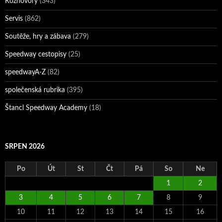
Rozhovory
(343)
Servis
(862)
Soutěže, hry a zábava
(279)
Speedway cestopisy
(25)
speedwayA-Z
(82)
společenská rubrika
(395)
Štancl Speedway Academy
(18)
SRPEN 2026
Po
Út
St
Čt
Pá
So
Ne
1
2
3
4
5
6
7
8
9
10
11
12
13
14
15
16