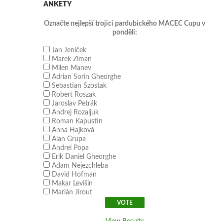
ANKETY
Označte nejlepší trojici pardubického MACEC Cupu v
pondělí:
Jan Jeníček
Marek Ziman
Milen Manev
Adrian Sorin Gheorghe
Sebastian Szostak
Robert Roszak
Jaroslav Petrák
Andrej Rozaljuk
Roman Kapustin
Anna Hajková
Alan Grupa
Andrei Popa
Erik Daniel Gheorghe
Adam Nejezchleba
David Hofman
Makar Levišin
Marián Jirout