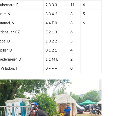
Dubernard, F
2 3 3 3
11
4.
ruit, NL
3 3 X 2
8
5.
Hummel, NL
4 4 E 0
8
6.
tichauer, CZ
E 2 1 3
6
ebbe, D
1 0 2 2
5
piller, D
0 1 2 1
4
iedermeier, D
1 1 M E
2
Valladon, F
0 – – –
0