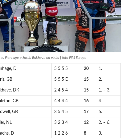
kas Fienhage a Jacob Bukhave na pódiu | foto FIM Europe
enhage, D
5 5 5 5
20
1.
ris, GB
5 5 5 E
15
2.
ukhave, DK
2 4 5 4
15
1. – 3.
leton, GB
4 4 4 4
16
4.
Powell, GB
3 5 4 5
17
5.
jer, NL
3 2 3 4
12
2. – 6.
achs, D
1 2 2 6
8
3.