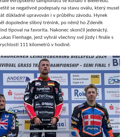
inále evropského šampionátu se konalo v Bielefedu.
eště se negativně podepsaly na stavu oválu, který musel
rát důkladně upravován i v průběhu závodu. Hynek
ěl dopoledne slibný trénink, po němž ho Zdeněk
nd tipoval na favorita. Nakonec skončil jedenáctý.
ukas Fienhage, jenž vyhrál všechny své jízdy i finále s
ychlostí 111 kilometrů v hodině.