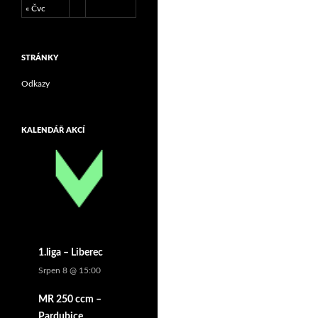
« Čvc
STRÁNKY
Odkazy
KALENDÁŘ AKCÍ
1.liga – Liberec
Srpen 8 @ 15:00
MR 250 ccm –
Pardubice