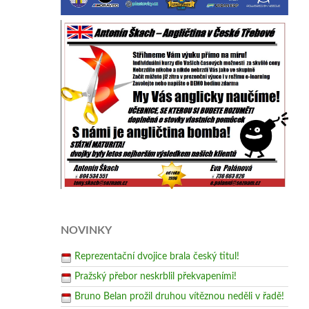
NOVINKY
Reprezentační dvojice brala český titul!
Pražský přebor neskrblil překvapeními!
Bruno Belan prožil druhou vítěznou neděli v řadě!