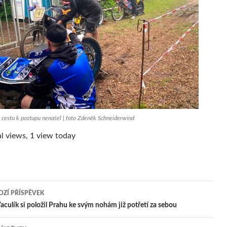
 cestu k postupu nenašel | foto Zdeněk Schneiderwind
l views, 1 view today
ZÍ PŘÍSPĚVEK
igace
aculík si položil Prahu ke svým nohám již potřetí za sebou