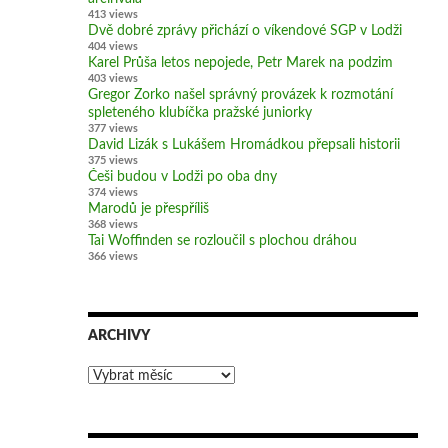
413 views
Dvě dobré zprávy přichází o víkendové SGP v Lodži
404 views
Karel Průša letos nepojede, Petr Marek na podzim
403 views
Gregor Zorko našel správný provázek k rozmotání
spleteného klubíčka pražské juniorky
377 views
David Lizák s Lukášem Hromádkou přepsali historii
375 views
Češi budou v Lodži po oba dny
374 views
Marodů je přespříliš
368 views
Tai Woffinden se rozloučil s plochou dráhou
366 views
ARCHIVY
Archivy