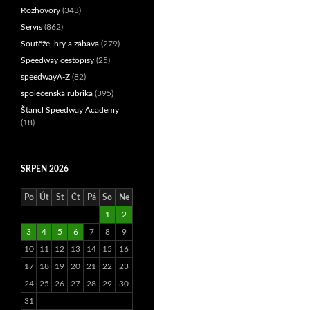
Rozhovory
(343)
Servis
(862)
Soutěže, hry a zábava
(279)
Speedway cestopisy
(25)
speedwayA-Z
(82)
společenská rubrika
(395)
Štancl Speedway Academy
(18)
SRPEN 2026
Po
Út
St
Čt
Pá
So
Ne
1
2
3
4
5
6
7
8
9
10
11
12
13
14
15
16
17
18
19
20
21
22
23
24
25
26
27
28
29
30
31