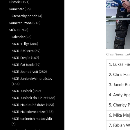
Historie
(191)
Komentář
(36)
Čtenářský příběh
(4)
Komerční zóna
(218)
MČR
(2 706)
kalendář
(23)
MČR 1. liga
(380)
MČR 250 ccm
(89)
Chris Harris, Lu
MČR Dvojic
(167)
1. Lukas Fi
MČR flat track
(59)
MČR Jednotlivců
(282)
2. Chris Har
MČR Juniorských družstev
(184)
3. Jacob B
MČR Juniorů
(359)
4. Andy App
MČR Juniorů do 19 let
(138)
MČR Na dlouhé dráze
(123)
5. Charley 
MČR Na ledové dráze
(458)
6. Mika Mei
MČR terénních motocyklů
(5)
7. Fabian W