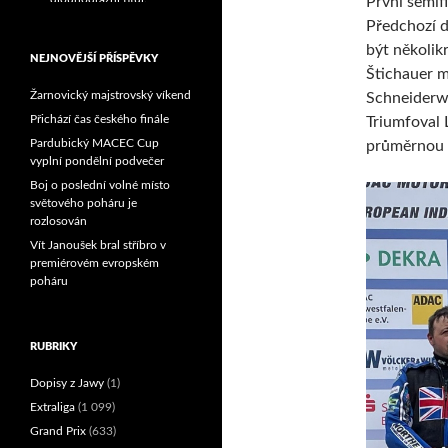
První semif
Reprezentační dvojice
Předchozí d
brala český titul!
být několik
NEJNOVĚJŠÍ PŘÍSPĚVKY
Štichauer m
Žarnovický majstrovský víkend
Schneiderwi
Přichází čas českého finále
Triumfoval L
Pardubický MACEC Cup
průměrnou r
vyplní pondělní podvečer
Boj o poslední volné místo
světového poháru je
rozlosován
Vít Janoušek bral stříbro v
premiérovém evropském
poháru
RUBRIKY
Dopisy z Jawy
(1)
Extraliga
(1 099)
Grand Prix
(633)