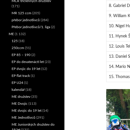
MČR tříčlenných družstev
8. Gabriel 
(171)
MR 125 ccm
(205)
9. William K
přebor jednotlivců
(284)
10. Nigel 
Přebor jednotlivců/1. liga
(2)
ME
(1 132)
11. Hynek Š
125
(18)
12. Louis T
250ccm
(51)
EP 85 – 190
(2)
13. Daniel S
EP do devatenácti let
(23)
14. Mario N
EP dvojic do 19 let
(12)
EP flat track
(1)
15. Thomas 
EP U24
(1)
kalendář
(18)
ME družstev
(35)
ME Dvojic
(113)
ME dvojic do 19 let
(14)
ME Jednotlivců
(291)
ME Juniorských družstev do
19 let
(131)