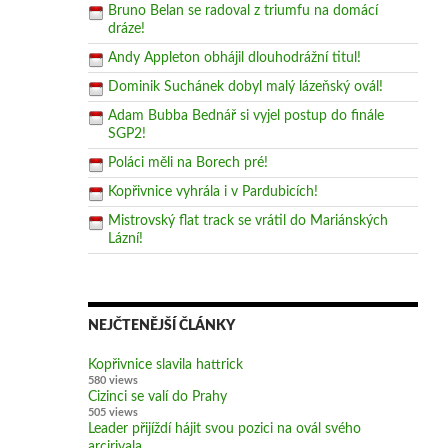
Bruno Belan se radoval z triumfu na domácí
dráze!
Andy Appleton obhájil dlouhodrážní titul!
Dominik Suchánek dobyl malý lázeňský ovál!
Adam Bubba Bednář si vyjel postup do finále
SGP2!
Poláci měli na Borech pré!
Kopřivnice vyhrála i v Pardubicích!
Mistrovský flat track se vrátil do Mariánských
Lázní!
NEJČTENĚJŠÍ ČLÁNKY
Kopřivnice slavila hattrick
580 views
Cizinci se valí do Prahy
505 views
Leader přijíždí hájit svou pozici na ovál svého
arcirivala