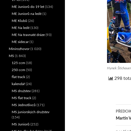
ME Juniorů do 19 let
(134)
ME Juniorů na ledě
(1)
ME Klubů
(26)
ME Na ledě
(130)
ME Na travnaté dráze
(93)
ME sidecar
(1)
Minirozhovor
(1 020)
MS
(1 843)
125 ccm
(18)
Hynek Štichauer
250 ccm
(50)
flat track
(2)
298 tota
kalendář
(24)
MS družstev
(281)
MS flat track
(2)
MS Jednotlivců
(171)
PŘEDCHO
MS juniorských družstev
(154)
Nav
Martin V
MS Juniorů
(252)
pro