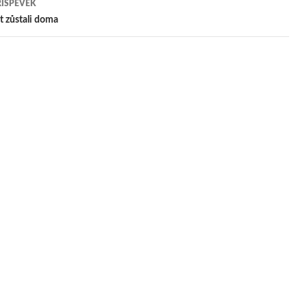
ŘÍSPĚVEK
pěvek
t zůstali doma