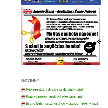
NOVINKY
Reprezentační dvojice brala český titul!
Pražský přebor neskrblil překvapeními!
Bruno Belan prožil druhou vítěznou neděli v řadě!