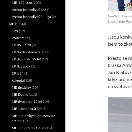
MR 125 ccm
(205)
přebor jednotlivců
(284)
Günther Bauer n
Přebor jednotlivců/1. liga
(2)
Lucou | foto Pave
ME
(1 133)
125
(19)
„Jsou konku
250ccm
(51)
jsem to zkou
EP 85 – 190
(2)
EP do devatenácti let
(23)
Přesto se na
EP dvojic do 19 let
(12)
bráška Anto
EP flat track
(1)
Jan Klatovsk
EP U24
(1)
když pro něh
kalendář
(18)
na světové 
ME družstev
(35)
ME Dvojic
(113)
ME dvojic do 19 let
(14)
ME Jednotlivců
(291)
ME Juniorských družstev do
19 let
(131)
ME Juniorů do 19 let
(134)