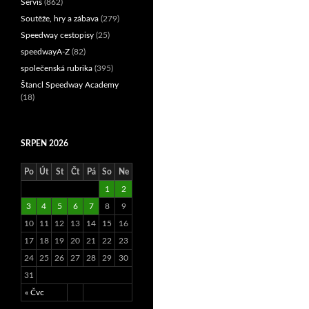
Servis
(862)
Soutěže, hry a zábava
(279)
Speedway cestopisy
(25)
speedwayA-Z
(82)
společenská rubrika
(395)
Štancl Speedway Academy
(18)
SRPEN 2026
Po
Út
St
Čt
Pá
So
Ne
1
2
3
4
5
6
7
8
9
10
11
12
13
14
15
16
17
18
19
20
21
22
23
24
25
26
27
28
29
30
31
« Čvc