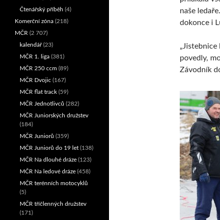
Čtenářský příběh
(4)
naše ledaře
Komerční zóna
(218)
dokonce i L
MČR
(2 707)
kalendář
(23)
„Jistebnice 
MČR 1. liga
(381)
povedly, mo
MČR 250 ccm
(89)
Závodník do
MČR Dvojic
(167)
MČR flat track
(59)
MČR Jednotlivců
(282)
MČR Juniorských družstev
(184)
MČR Juniorů
(359)
MČR Juniorů do 19 let
(138)
MČR Na dlouhé dráze
(123)
MČR Na ledové dráze
(458)
MČR terénních motocyklů
(5)
MČR tříčlenných družstev
(171)