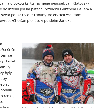
val na divokou kartu, nicméně neuspěl. Jan Klatovský
e do Inzellu jen na páteční rozlučku Günthera Bauera a
a světa pouze uvidí z tribuny. Ve čtvrtek však sám
 evropského šampionátu v polském Sanoku.
ém
kořeněném
rtem se
ký dostal
minulý
zy byly
, aby
tebnici
 podnik
ho ranku,
ce
šechny