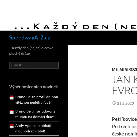
Bruno Belan se radoval z
triumfu na domácí dráze!
Hledat
SpeedwayA-Z.cz
Andy Appleton obhájil
dlouhodrážní titul!
…Každý den (nejen) o české
ploché dráze
Reprezentační dvojice
brala český titul!
Vyhledávání
ME
,
MINIRO
Pražský přebor neskrblil
překvapeními!
JAN 
Bruno Belan prožil druhou
Výběr posledních novinek
EVRO
vítěznou neděli v řadě!
Bruno Belan se radoval z
21.2.2023
triumfu na domácí dráze!
Andy Appleton obhájil
Petříkovice
dlouhodrážní titul!
Po třech le
Reprezentační dvojice
české nomin
brala český titul!