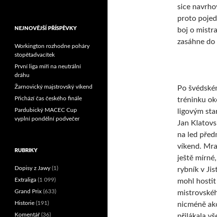
sice navrho
proto pojed
NEJNOVĚJŠÍ PŘÍSPĚVKY
boj o mistr
zasáhne do
Workington rozhodne poháry
stopětadvacítek
První liga míří na neutrální
dráhu
Žarnovický majstrovský víkend
Po švédsk
Přichází čas českého finále
tréninku o
Pardubický MACEC Cup
ligovým sta
vyplní pondělní podvečer
Jan Klatovs
na led před
víkend. Mra
RUBRIKY
ještě mírné
Dopisy z Jawy
(1)
rybník v Jis
Extraliga
(1 099)
mohl hostit
Grand Prix
(633)
mistrovské
Historie
(191)
nicméně ak
Komentář
(36)
přilákala v