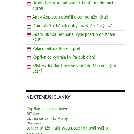
Bruno Belan se radoval z triumfu na domácí
dráze!
Andy Appleton obhájil dlouhodrážní titul!
Dominik Suchánek dobyl malý lázeňský ovál!
Adam Bubba Bednář si vyjel postup do finále
SGP2!
Poláci měli na Borech pré!
Kopřivnice vyhrála i v Pardubicích!
Mistrovský flat track se vrátil do Mariánských
Lázní!
NEJČTENĚJŠÍ ČLÁNKY
Kopřivnice slavila hattrick
587 views
Cizinci se valí do Prahy
506 views
Leader přijíždí hájit svou pozici na ovál svého
arcirivala