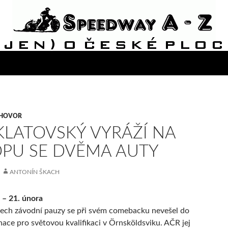
ZHOVOR
KLATOVSKÝ VYRÁŽÍ NA
PU SE DVĚMA AUTY
ANTONÍN ŠKACH
 – 21. února
tech závodní pauzy se při svém comebacku nevešel do
ace pro světovou kvalifikaci v Örnsköldsviku. AČR jej