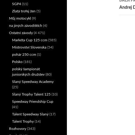
DALŠÍ P
SGP4
(11)
přís
Andrej D
Zlatá trofej žen
(5)
Můj motocykl
(9)
na jiných závodištích
(4)
Ostatní závody
(4 471)
Markéta Cup 125 ccm
(585)
Mistrovství Slovenska
(54)
pohár 250 ccm
(1)
Polsko
(181)
polský šampionát
juniorských družstev
(80)
Slaný Speedway Academy
(25)
Slaný Trophy Talent 125
(10)
Speedway Friendship Cup
(41)
Talent Speedway Slaný
(17)
Talent Trophy
(14)
Rozhovory
(343)