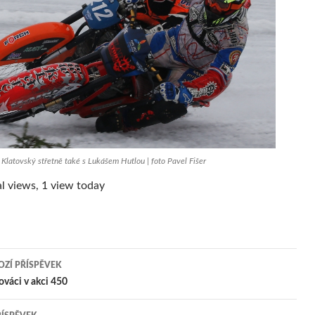
Klatovský střetně také s Lukášem Hutlou | foto Pavel Fišer
l views, 1 view today
ZÍ PŘÍSPĚVEK
igace
lováci v akci 450