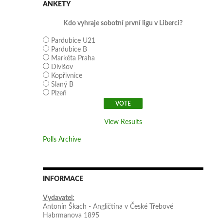
ANKETY
Kdo vyhraje sobotní první ligu v Liberci?
Pardubice U21
Pardubice B
Markéta Praha
Divišov
Kopřivnice
Slaný B
Plzeň
View Results
Polls Archive
INFORMACE
Vydavatel:
Antonín Škach - Angličtina v České Třebové
Habrmanova 1895