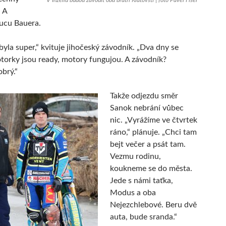
V Inzellu budou závodit oba bratři Klatovští | foto Pavel Fišer
. A
ucu Bauera.
byla super,“ kvituje jihočeský závodník. „Dva dny se
torky jsou ready, motory fungujou. A závodník?
brý.“
Takže odjezdu směr
Sanok nebrání vůbec
nic. „Vyrážíme ve čtvrtek
ráno,“ plánuje. „Chci tam
bejt večer a psát tam.
Vezmu rodinu,
koukneme se do města.
Jede s námi taťka,
Modus a oba
Nejezchlebové. Beru dvě
auta, bude sranda.“