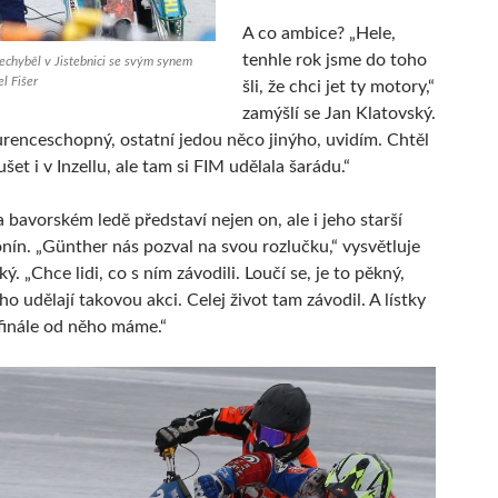
A co ambice? „Hele,
tenhle rok jsme do toho
echyběl v Jistebnici se svým synem
l Fišer
šli, že chci jet ty motory,“
zamýšlí se Jan Klatovský.
renceschopný, ostatní jedou něco jinýho, uvidím. Chtěl
šet i v Inzellu, ale tam si FIM udělala šarádu.“
 bavorském ledě představí nejen on, ale i jeho starší
nín. „Günther nás pozval na svou rozlučku,“ vysvětluje
ý. „Chce lidi, co s ním závodili. Loučí se, je to pěkný,
o udělají takovou akci. Celej život tam závodil. A lístky
finále od něho máme.“