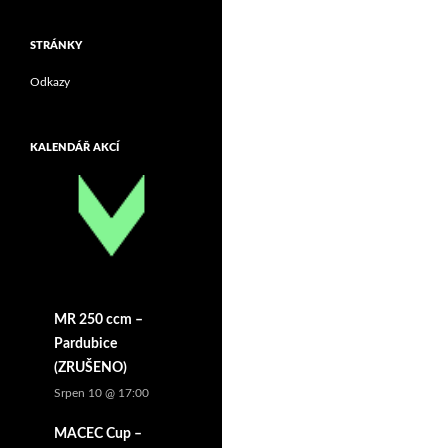
STRÁNKY
Odkazy
KALENDÁŘ AKCÍ
MR 250 ccm –
Pardubice
(ZRUŠENO)
Srpen 10 @ 17:00
MACEC Cup –