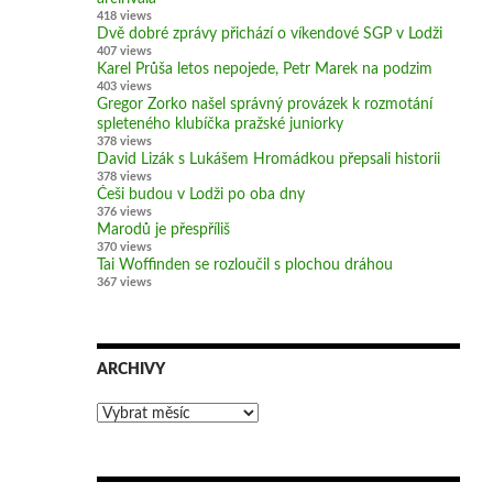
418 views
Dvě dobré zprávy přichází o víkendové SGP v Lodži
407 views
Karel Průša letos nepojede, Petr Marek na podzim
403 views
Gregor Zorko našel správný provázek k rozmotání
spleteného klubíčka pražské juniorky
378 views
David Lizák s Lukášem Hromádkou přepsali historii
378 views
Češi budou v Lodži po oba dny
376 views
Marodů je přespříliš
370 views
Tai Woffinden se rozloučil s plochou dráhou
367 views
ARCHIVY
Archivy