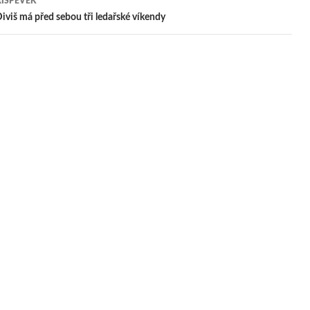
ŘÍSPĚVEK
pěvek
iviš má před sebou tři ledařské víkendy