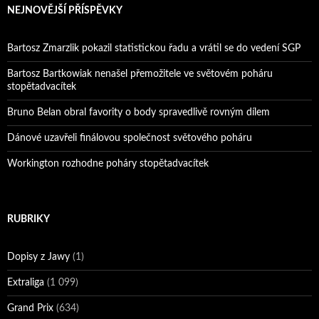
NEJNOVĚJŠÍ PŘÍSPĚVKY
Bartosz Zmarzlik pokazil statistickou řadu a vrátil se do vedení SGP
Bartosz Bartkowiak nenašel přemožitele ve světovém poháru
stopětadvacítek
Bruno Belan obral favority o body spravedlivě rovným dílem
Dánové uzavřeli finálovou společnost světového poháru
Workington rozhodne poháry stopětadvacítek
RUBRIKY
Dopisy z Jawy
(1)
Extraliga
(1 099)
Grand Prix
(634)