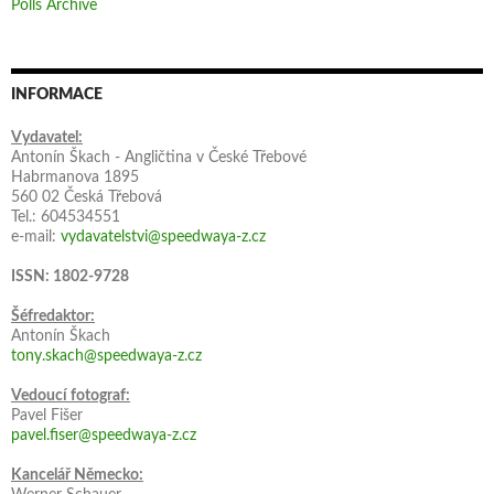
Polls Archive
INFORMACE
Vydavatel:
Antonín Škach - Angličtina v České Třebové
Habrmanova 1895
560 02 Česká Třebová
Tel.: 604534551
e-mail:
vydavatelstvi@speedwaya-z.cz
ISSN: 1802-9728
Šéfredaktor:
Antonín Škach
tony.skach@speedwaya-z.cz
Vedoucí fotograf:
Pavel Fišer
pavel.fiser@speedwaya-z.cz
Kancelář Německo: