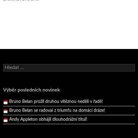
Bruno Belan se radoval z triumfu na domácí dráze!
Vyhledávání
Andy Appleton obhájil dlouhodrážní titul!
Reprezentační dvojice brala český titul!
Výběr posledních novinek
Pražský přebor neskrblil překvapeními!
Bruno Belan prožil druhou vítěznou neděli v řadě!
Bruno Belan se radoval z triumfu na domácí dráze!
Andy Appleton obhájil dlouhodrážní titul!
Reprezentační dvojice brala český titul!