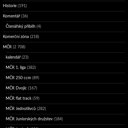
Historie
(191)
Komentář
(36)
Čtenářský příběh
(4)
Komerční zóna
(218)
MČR
(2 708)
kalendář
(23)
MČR 1. liga
(382)
MČR 250 ccm
(89)
MČR Dvojic
(167)
MČR flat track
(59)
MČR Jednotlivců
(282)
MČR Juniorských družstev
(184)