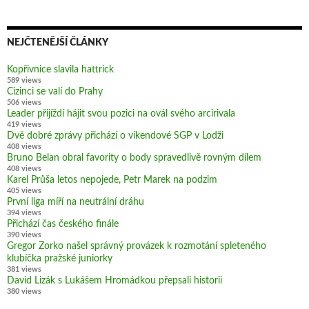
NEJČTENĚJŠÍ ČLÁNKY
Kopřivnice slavila hattrick
589 views
Cizinci se valí do Prahy
506 views
Leader přijíždí hájit svou pozici na ovál svého arcirivala
419 views
Dvě dobré zprávy přichází o víkendové SGP v Lodži
408 views
Bruno Belan obral favority o body spravedlivě rovným dílem
408 views
Karel Průša letos nepojede, Petr Marek na podzim
405 views
První liga míří na neutrální dráhu
394 views
Přichází čas českého finále
390 views
Gregor Zorko našel správný provázek k rozmotání spleteného
klubíčka pražské juniorky
381 views
David Lizák s Lukášem Hromádkou přepsali historii
380 views