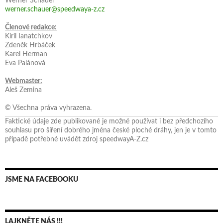
Werner Schauer
werner.schauer@speedwaya-z.cz
Členové redakce:
Kiril Ianatchkov
Zdeněk Hrbáček
Karel Herman
Eva Palánová
Webmaster:
Aleš Zemina
© Všechna práva vyhrazena.
Faktické údaje zde publikované je možné používat i bez předchozího
souhlasu pro šíření dobrého jména české ploché dráhy, jen je v tomto
případě potřebné uvádět zdroj speedwayA-Z.cz
JSME NA FACEBOOKU
LAJKNĚTE NÁS !!!