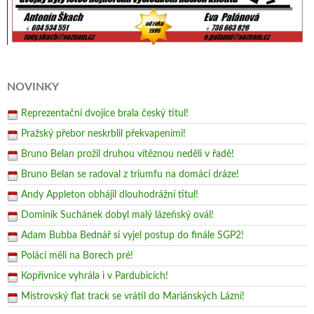
NOVINKY
Reprezentační dvojice brala český titul!
Pražský přebor neskrblil překvapeními!
Bruno Belan prožil druhou vítěznou neděli v řadě!
Bruno Belan se radoval z triumfu na domácí dráze!
Andy Appleton obhájil dlouhodrážní titul!
Dominik Suchánek dobyl malý lázeňský ovál!
Adam Bubba Bednář si vyjel postup do finále SGP2!
Poláci měli na Borech pré!
Kopřivnice vyhrála i v Pardubicích!
Mistrovský flat track se vrátil do Mariánských Lázní!