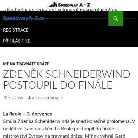
Hledat
SpeedwayA-Z.cz
PŘEJÍT
K
REGISTRACE
OBSAHU
PŘIHLÁSIT SE
WEBU
ME NA TRAVNATÉ DRÁZE
ZDENĚK SCHNEIDERWIND
POSTOUPIL DO FINÁLE
5.7.2005
ANTONÍN ŠKACH
La Reole – 3. července
Smůla Zdeňka Scheniderwinda je snad konečně prolomena. V
neděli ve francouszkém La Reole postoupil do finále
mistrovství Evropy na travnaté dráze. Mítink vyhrál Gerd