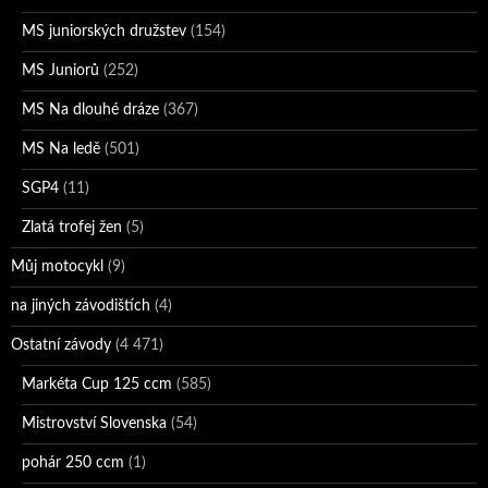
MS juniorských družstev
(154)
MS Juniorů
(252)
MS Na dlouhé dráze
(367)
MS Na ledě
(501)
SGP4
(11)
Zlatá trofej žen
(5)
Můj motocykl
(9)
na jiných závodištích
(4)
Ostatní závody
(4 471)
Markéta Cup 125 ccm
(585)
Mistrovství Slovenska
(54)
pohár 250 ccm
(1)