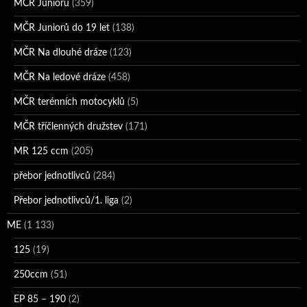
MČR Juniorů
(359)
MČR Juniorů do 19 let
(138)
MČR Na dlouhé dráze
(123)
MČR Na ledové dráze
(458)
MČR terénních motocyklů
(5)
MČR tříčlenných družstev
(171)
MR 125 ccm
(205)
přebor jednotlivců
(284)
Přebor jednotlivců/1. liga
(2)
ME
(1 133)
125
(19)
250ccm
(51)
EP 85 – 190
(2)