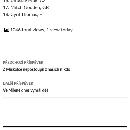
16. Jaroslav Pták, CZ
17. Mitch Godden, GB
18. Cyril Thomas, F
1046 total views, 1 view today
PŘEDCHOZÍ PŘÍSPĚVEK
Navigace
Z Miskolce nepostoupil z našich nikdo
pro
DALŠÍ PŘÍSPĚVEK
příspěvek
Ve Mšeně dnes vyhrál déš