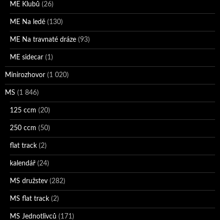
ME Klubů
(26)
ME Na ledě
(130)
ME Na travnaté dráze
(93)
ME sidecar
(1)
Minirozhovor
(1 020)
MS
(1 846)
125 ccm
(20)
250 ccm
(50)
flat track
(2)
kalendář
(24)
MS družstev
(282)
MS flat track
(2)
MS Jednotlivců
(171)