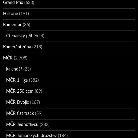
Grand Prix
(633)
Historie
(191)
Komentář
(36)
Čtenářský příběh
(4)
Komerční zóna
(218)
MČR
(2 708)
kalendář
(23)
MČR 1. liga
(382)
MČR 250 ccm
(89)
MČR Dvojic
(167)
MČR flat track
(59)
MČR Jednotlivců
(282)
MČR Juniorských družstev
(184)