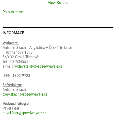
View Results
Polls Archive
INFORMACE
Vydavatel:
Antonín Škach - Angličtina v České Třebové
Habrmanova 1895
560 02 Česká Třebová
Tel.: 604534551
e-mail:
vydavatelstvi@speedwaya-z.cz
ISSN: 1802-9728
Šéfredaktor:
Antonín Škach
tony.skach@speedwaya-z.cz
Vedoucí fotograf:
Pavel Fišer
pavel.fiser@speedwaya-z.cz