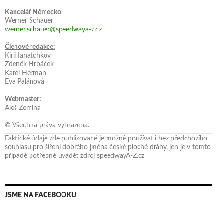
Kancelář Německo:
Werner Schauer
werner.schauer@speedwaya-z.cz
Členové redakce:
Kiril Ianatchkov
Zdeněk Hrbáček
Karel Herman
Eva Palánová
Webmaster:
Aleš Zemina
© Všechna práva vyhrazena.
Faktické údaje zde publikované je možné používat i bez předchozího
souhlasu pro šíření dobrého jména české ploché dráhy, jen je v tomto
případě potřebné uvádět zdroj speedwayA-Z.cz
JSME NA FACEBOOKU