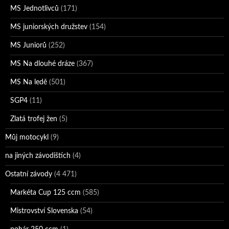
MS Jednotlivců
(171)
MS juniorských družstev
(154)
MS Juniorů
(252)
MS Na dlouhé dráze
(367)
MS Na ledě
(501)
SGP4
(11)
Zlatá trofej žen
(5)
Můj motocykl
(9)
na jiných závodištích
(4)
Ostatní závody
(4 471)
Markéta Cup 125 ccm
(585)
Mistrovství Slovenska
(54)