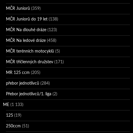
MČR Juniorů
(359)
MČR Juniorů do 19 let
(138)
MČR Na dlouhé dráze
(123)
MČR Na ledové dráze
(458)
MČR terénních motocyklů
(5)
MČR tříčlenných družstev
(171)
MR 125 ccm
(205)
přebor jednotlivců
(284)
Přebor jednotlivců/1. liga
(2)
ME
(1 133)
125
(19)
250ccm
(51)