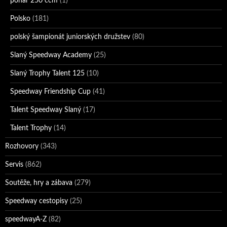
pohár 250 ccm
(1)
Polsko
(181)
polský šampionát juniorských družstev
(80)
Slaný Speedway Academy
(25)
Slaný Trophy Talent 125
(10)
Speedway Friendship Cup
(41)
Talent Speedway Slaný
(17)
Talent Trophy
(14)
Rozhovory
(343)
Servis
(862)
Soutěže, hry a zábava
(279)
Speedway cestopisy
(25)
speedwayA-Z
(82)