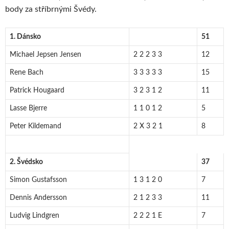
body za stříbrnými Švédy.
1. Dánsko
51
Michael Jepsen Jensen
2 2 2 3 3
12
Rene Bach
3 3 3 3 3
15
Patrick Hougaard
3 2 3 1 2
11
Lasse Bjerre
1 1 0 1 2
5
Peter Kildemand
2 X 3 2 1
8
2. Švédsko
37
Simon Gustafsson
1 3 1 2 0
7
Dennis Andersson
2 1 2 3 3
11
Ludvig Lindgren
2 2 2 1 E
7