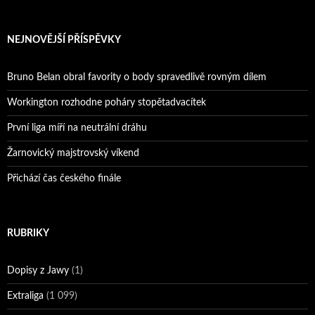
NEJNOVĚJŠÍ PŘÍSPĚVKY
Bruno Belan obral favority o body spravedlivě rovným dílem
Workington rozhodne poháry stopětadvacítek
První liga míří na neutrální dráhu
Žarnovický majstrovský víkend
Přichází čas českého finále
RUBRIKY
Dopisy z Jawy
(1)
Extraliga
(1 099)