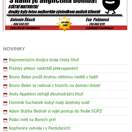
NOVINKY
Reprezentační dvojice brala český titul!
Pražský přebor neskrblil překvapeními!
Bruno Belan prožil druhou vítěznou neděli v řadě!
Bruno Belan se radoval z triumfu na domácí dráze!
Andy Appleton obhájil dlouhodrážní titul!
Dominik Suchánek dobyl malý lázeňský ovál!
Adam Bubba Bednář si vyjel postup do finále SGP2!
Poláci měli na Borech pré!
Kopřivnice vyhrála i v Pardubicích!