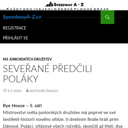
Hledat
SpeedwayA-Z.cz
PŘEJÍT
K
REGISTRACE
OBSAHU
PŘIHLÁSIT SE
WEBU
MS JUNIORSKÝCH DRUŽSTEV
SEVEŘANÉ PŘEDČILI
POLÁKY
5.9.2010
ANTONÍN ŠKACH
Rye House – 5. září
Mistrovství světa juniorských družstev má poprvé ve své
šestileté historii nového vítěze. V dnešním finále hráli prim
Dánové. Poláci, vítězové všech ročníků, skončili až třetí, dva