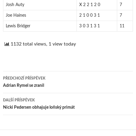
Josh Auty
X 2 2 1 2 0
7
Joe Haines
2 1 0 0 3 1
7
Lewis Bridger
3 0 3 1 3 1
11
1132 total views, 1 view today
PŘEDCHOZÍ PŘÍSPĚVEK
Navigace
Adrian Rymel se zranil
pro
DALŠÍ PŘÍSPĚVEK
příspěvek
Nicki Pedersen obhajuje loňský primát