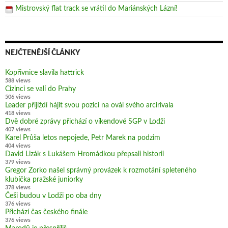
Mistrovský flat track se vrátil do Mariánských Lázní!
NEJČTENĚJŠÍ ČLÁNKY
Kopřivnice slavila hattrick
588 views
Cizinci se valí do Prahy
506 views
Leader přijíždí hájit svou pozici na ovál svého arcirivala
418 views
Dvě dobré zprávy přichází o víkendové SGP v Lodži
407 views
Karel Průša letos nepojede, Petr Marek na podzim
404 views
David Lizák s Lukášem Hromádkou přepsali historii
379 views
Gregor Zorko našel správný provázek k rozmotání spleteného
klubíčka pražské juniorky
378 views
Češi budou v Lodži po oba dny
376 views
Přichází čas českého finále
376 views