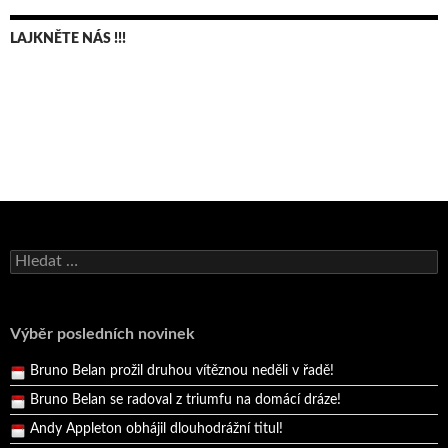
LAJKNĚTE NÁS !!!
Bruno Belan se radoval z triumfu na domácí dráze!
Vyhledávání
Andy Appleton obhájil dlouhodrážní titul!
Reprezentační dvojice brala český titul!
Pražský přebor neskrblil překvapeními!
Výběr posledních novinek
Bruno Belan prožil druhou vítěznou neděli v řadě!
Bruno Belan se radoval z triumfu na domácí dráze!
Andy Appleton obhájil dlouhodrážní titul!
Reprezentační dvojice brala český titul!