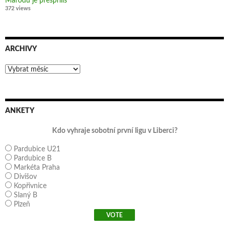
Marodů je přespříliš
372 views
ARCHIVY
Archivy
ANKETY
Kdo vyhraje sobotní první ligu v Liberci?
Pardubice U21
Pardubice B
Markéta Praha
Divišov
Kopřivnice
Slaný B
Plzeň