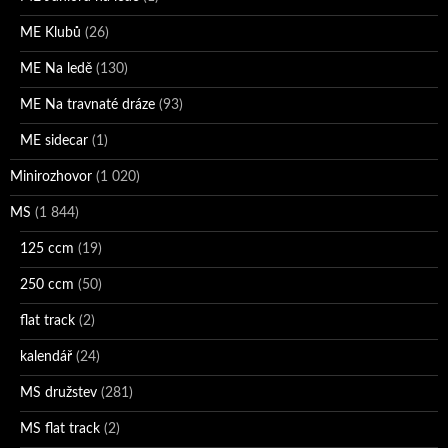
ME Klubů
(26)
ME Na ledě
(130)
ME Na travnaté dráze
(93)
ME sidecar
(1)
Minirozhovor
(1 020)
MS
(1 844)
125 ccm
(19)
250 ccm
(50)
flat track
(2)
kalendář
(24)
MS družstev
(281)
MS flat track
(2)