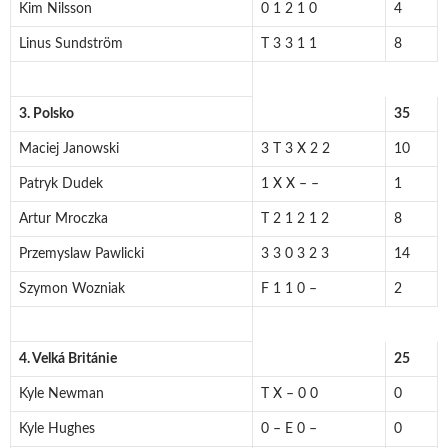
Kim Nilsson
0 1 2 1 0
4
Linus Sundström
T 3 3 1 1
8
3. Polsko
35
Maciej Janowski
3 T 3 X 2 2
10
Patryk Dudek
1 X X – –
1
Artur Mroczka
T 2 1 2 1 2
8
Przemyslaw Pawlicki
3 3 0 3 2 3
14
Szymon Wozniak
F 1 1 0 –
2
4. Velká Británie
25
Kyle Newman
T X – 0 0
0
Kyle Hughes
0 – E 0 –
0